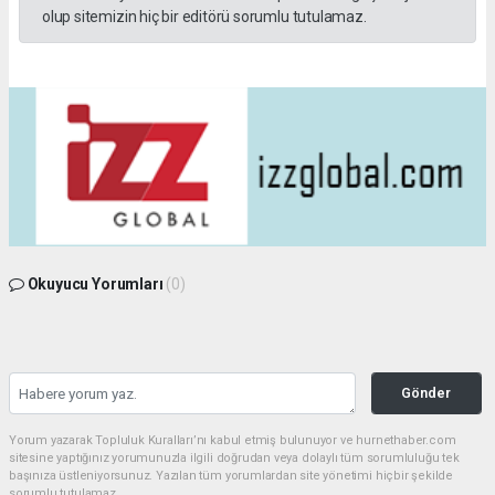
olup sitemizin hiç bir editörü sorumlu tutulamaz.
Okuyucu Yorumları
(0)
Gönder
Yorum yazarak Topluluk Kuralları’nı kabul etmiş bulunuyor ve hurnethaber.com
sitesine yaptığınız yorumunuzla ilgili doğrudan veya dolaylı tüm sorumluluğu tek
başınıza üstleniyorsunuz. Yazılan tüm yorumlardan site yönetimi hiçbir şekilde
sorumlu tutulamaz.