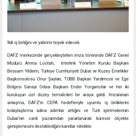
İkili iş birliğini ve yatırımı teşvik edecek
DAFZ merkezinde gerçekleştirilen imza töreninde DAFZ Genel
Müdürü Amna Lootah, Interlink Yönetim Kurulu Başkanı
Bessam Yıldırım, Türkiye Cumhuriyeti Dubai ve Kuzey Emirlikler
Başkonsolosu Onur Şaylan, TOBB Başkan Yardımcısı ve Ege
Bölgesi Sanayi Odası Başkanı Ender Yorgancılar ve her iki
kuruluşun üst düzey temsilcileri bir araya geldi. İmzalanan
anlaşma, DAFZ’ın CEPA hedefleriyle uyumlu iş birliklerini
kolaylaştırma adına adımlar attığını ve Türk işletmelerinin
Dubai’nin canlı pazarından yararlanarak küresel ölçekte
genişlemesini desteklediğini kanıtlar nitelikte.