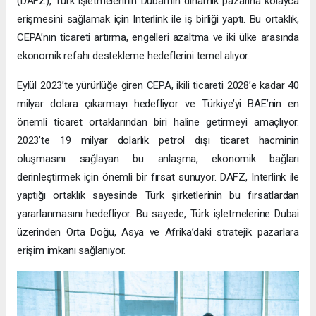
(DAFZ), Türk işletmelerinin Dubai’nin dinamik pazarına kolayca
erişmesini sağlamak için Interlink ile iş birliği yaptı. Bu ortaklık,
CEPA’nın ticareti artırma, engelleri azaltma ve iki ülke arasında
ekonomik refahı destekleme hedeflerini temel alıyor.
Eylül 2023’te yürürlüğe giren CEPA, ikili ticareti 2028’e kadar 40
milyar dolara çıkarmayı hedefliyor ve Türkiye’yi BAE’nin en
önemli ticaret ortaklarından biri haline getirmeyi amaçlıyor.
2023’te 19 milyar dolarlık petrol dışı ticaret hacminin
oluşmasını sağlayan bu anlaşma, ekonomik bağları
derinleştirmek için önemli bir fırsat sunuyor. DAFZ, Interlink ile
yaptığı ortaklık sayesinde Türk şirketlerinin bu fırsatlardan
yararlanmasını hedefliyor. Bu sayede, Türk işletmelerine Dubai
üzerinden Orta Doğu, Asya ve Afrika’daki stratejik pazarlara
erişim imkanı sağlanıyor.