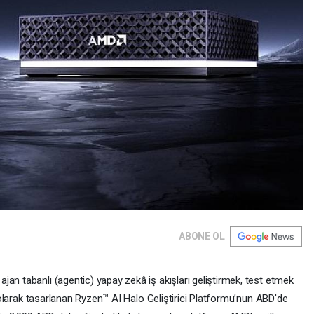
ABONE OL
an tabanlı (agentic) yapay zekâ iş akışları geliştirmek, test etmek
el olarak tasarlanan Ryzen™ AI Halo Geliştirici Platformu’nun ABD'de