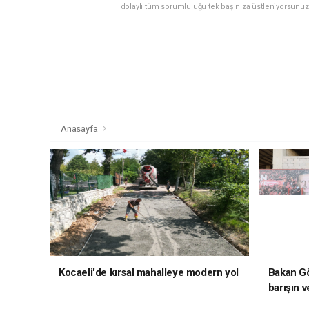
dolaylı tüm sorumluluğu tek başınıza üstleniyorsunuz
Anasayfa
Kocaeli'de kırsal mahalleye modern yol
Bakan Gö
barışın v
hedefliy