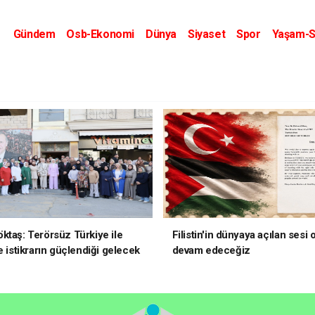
Gündem
Osb-Ekonomi
Dünya
Siyaset
Spor
Yaşam-S
Kripto Dünyası
Kültür-Sanat
Eğitim
ktaş: Terörsüz Türkiye ile
Filistin'in dünyaya açılan sesi
e istikrarın güçlendiği gelecek
devam edeceğiz
oruz