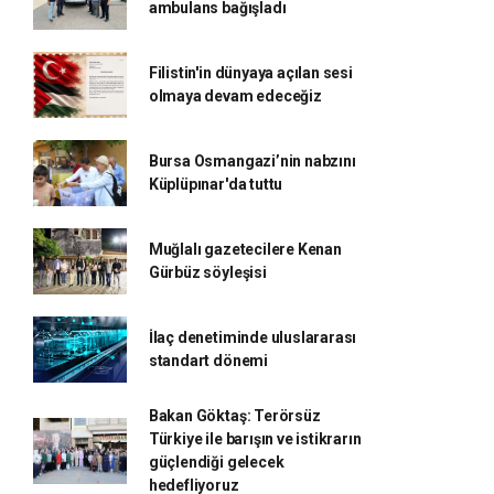
ambulans bağışladı
Filistin'in dünyaya açılan sesi
olmaya devam edeceğiz
Bursa Osmangazi’nin nabzını
Küplüpınar'da tuttu
Muğlalı gazetecilere Kenan
Gürbüz söyleşisi
İlaç denetiminde uluslararası
standart dönemi
Bakan Göktaş: Terörsüz
Türkiye ile barışın ve istikrarın
güçlendiği gelecek
hedefliyoruz