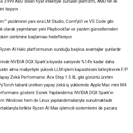
3.999 ABD doları fiyat etiketiyle sunulan platform, AMD'nin ilk
ni taşıyor.
™ yazılımının yanı sıra LM Studio, ComfyUI ve VS Code gibi
ylık olarak yayımlanan yeni Playbook'lar ve yazılım güncellemeleri
k token üretimine başlaması hedefleniyor.
yzen AI Halo platformunun sunduğu başlıca avantajlar şunlardır:
rinde NVIDIA DGX Spark'a kıyasla saniyede %14'e kadar daha
atın alma maliyetiyle yüksek LLM işlem kapasitesini birleştirerek F/P
 Yapay Zekâ Performansı: Ace Step 1.5 XL gibi görüntü üretim
PyTorch tabanlı üretken yapay zekâ iş yüklerinde Apple Mac mini M4
performans gösterir. Esnek Yapılandırma: NVIDIA DGX Spark'ın
em Windows hem de Linux yapılandırmalarıyla sunulmaktadır.
taklarıyla birlikte Ryzen AI Max işlemcili sistemlerini de pazara