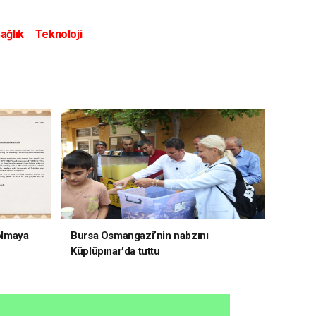
ağlık
Teknoloji
 olmaya
Bursa Osmangazi’nin nabzını
Küplüpınar'da tuttu