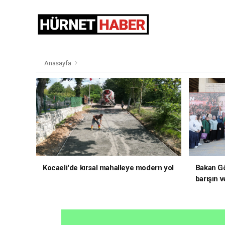
Anasayfa
Kocaeli'de kırsal mahalleye modern yol
Bakan Gö
barışın v
hedefliy