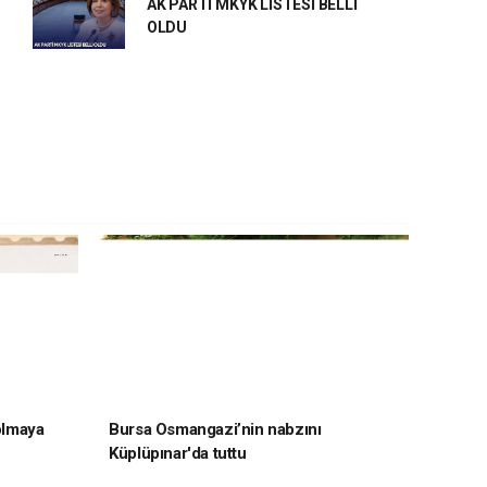
AK PARTİ MKYK LİSTESİ BELLİ
OLDU
 olmaya
Bursa Osmangazi’nin nabzını
Küplüpınar'da tuttu