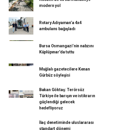
modern yol
Rotary Adıyaman’a 4x4
ambulans bağışladı
Bursa Osmangazi’nin nabzını
Küplüpınar'da tuttu
Muğlalı gazetecilere Kenan
Gürbüz söyleşisi
Bakan Göktaş: Terörsüz
Türkiye ile barışın ve istikrarın
güçlendiği gelecek
hedefliyoruz
İlaç denetiminde uluslararası
standart dönemi