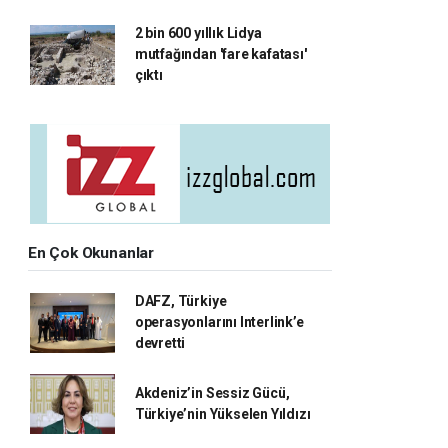
2 bin 600 yıllık Lidya
mutfağından 'fare kafatası'
çıktı
En Çok Okunanlar
DAFZ, Türkiye
operasyonlarını Interlink’e
devretti
Akdeniz’in Sessiz Gücü,
Türkiye’nin Yükselen Yıldızı