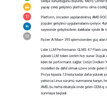
satışa sunulduğunu duyurdu. Micro Center'da 
yapay zekâ geliştirici platformu olma özelliği
Platform, önceden yapılandırılmış AMD ROCm
popüler geliştirici uygulamalarını içeriyor. A
sayesinde geliştiricilerin dakikalar içinde il
Ryzen AI Max+ 395 işlemcisinden güç alan R
Lider LLM Performansı: GLMS 4.7 Flash üze
yüksek LLM token üretim hızı sunar. Düşük s
lideri bir performans sağlar. Üstün Üretken
modelleri de dâhil olmak üzere önde gelen 
Pro'ya kıyasla 7,3 kata kadar daha yüksek 
yalnızca Linux sürümü sunmasına karşın, h
AMD, bu hafta itibarıyla önde gelen OEM iş or
sunmaya başladı.