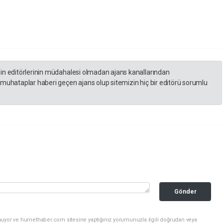
zin editörlerinin müdahalesi olmadan ajans kanallarından
 muhataplar haberi geçen ajans olup sitemizin hiç bir editörü sorumlu
Gönder
nuyor ve hurnethaber.com sitesine yaptığınız yorumunuzla ilgili doğrudan veya