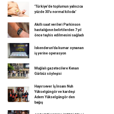
'Türkiye'de toplumun yalnızca
yüzde 30'u normal kiloda'
Akıllı saat verileri Parkinson
hastalığının belirtilerden 7 yıl
önce teşhis edilmesini sağladı
İskenderun'da kumar oynanan
iş yerine operasyon
Muğlalı gazetecilere Kenan
Gürbüz söyleşisi
Hayırsever İş İnsanı Nuh
Yükselgüngör ve kardeşi
Adem Yükselgüngör den
bağış