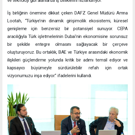
ve teknoloji gibi alanlarda iş birliklerini hızlandırıyor.
İş birliğinin önemine dikkat çeken DAFZ Genel Müdürü Amna
Lootah, “Türkiye’nin dinamik girişimcilik ekosistemi, küresel
genişleme için benzersiz bir potansiyel sunuyor. CEPA
aracılığıyla Türk işletmelerinin Dubai’nin ekonomisine sorunsuz
bir şekilde entegre olmasını sağlayacak bir çerçeve
oluşturuyoruz. Bu ortaklık, BAE ve Türkiye arasındaki ekonomik
ilişkileri güçlendirme yolunda kritik bir adımı temsil ediyor ve
kapsayıcı büyümeyle sürdürülebilir refah için ortak
vizyonumuzu inşa ediyor.” ifadelerini kullandı.