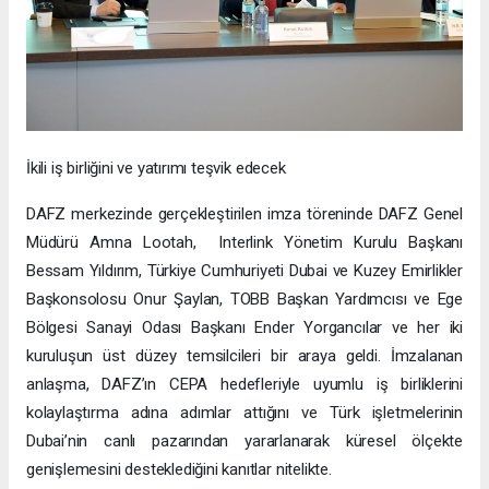
İkili iş birliğini ve yatırımı teşvik edecek
DAFZ merkezinde gerçekleştirilen imza töreninde DAFZ Genel
Müdürü Amna Lootah, Interlink Yönetim Kurulu Başkanı
Bessam Yıldırım, Türkiye Cumhuriyeti Dubai ve Kuzey Emirlikler
Başkonsolosu Onur Şaylan, TOBB Başkan Yardımcısı ve Ege
Bölgesi Sanayi Odası Başkanı Ender Yorgancılar ve her iki
kuruluşun üst düzey temsilcileri bir araya geldi. İmzalanan
anlaşma, DAFZ’ın CEPA hedefleriyle uyumlu iş birliklerini
kolaylaştırma adına adımlar attığını ve Türk işletmelerinin
Dubai’nin canlı pazarından yararlanarak küresel ölçekte
genişlemesini desteklediğini kanıtlar nitelikte.