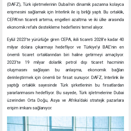
(DAFZ), Türk işletmelerinin Dubai’nin dinamik pazarına kolayca
erişmesini sağlamak için Interlink ile iş birliği yaptı. Bu ortaklık,
CEPA’nın ticareti artırma, engelleri azaltma ve iki ülke arasında
ekonomik refahı destekleme hedeflerini temel alıyor.
Eylül 2023’te yürürlüğe giren CEPA, ikili ticareti 2028’e kadar 40
milyar dolara çıkarmayı hedefliyor ve Türkiye’yi BAE’nin en
önemli ticaret ortaklarından biri haline getirmeyi amaçlıyor.
2023’te 19 milyar dolarlık petrol dışı ticaret hacminin
oluşmasını sağlayan bu anlaşma, ekonomik bağları
derinleştirmek için önemli bir fırsat sunuyor. DAFZ, Interlink ile
yaptığı ortaklık sayesinde Türk şirketlerinin bu fırsatlardan
yararlanmasını hedefliyor. Bu sayede, Türk işletmelerine Dubai
üzerinden Orta Doğu, Asya ve Afrika’daki stratejik pazarlara
erişim imkanı sağlanıyor.