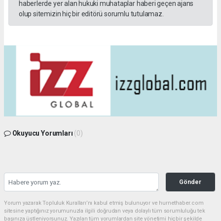
haberlerde yer alan hukuki muhataplar haberi geçen ajans
olup sitemizin hiç bir editörü sorumlu tutulamaz.
Okuyucu Yorumları
(0)
Gönder
Yorum yazarak Topluluk Kuralları’nı kabul etmiş bulunuyor ve hurnethaber.com
sitesine yaptığınız yorumunuzla ilgili doğrudan veya dolaylı tüm sorumluluğu tek
başınıza üstleniyorsunuz. Yazılan tüm yorumlardan site yönetimi hiçbir şekilde