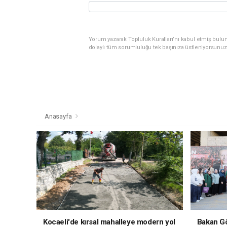
Yorum yazarak Topluluk Kuralları’nı kabul etmiş bulu
dolaylı tüm sorumluluğu tek başınıza üstleniyorsunuz
Anasayfa
Kocaeli'de kırsal mahalleye modern yol
Bakan Gö