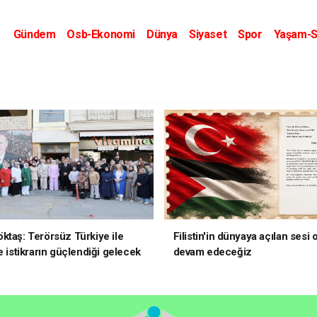
Gündem
Osb-Ekonomi
Dünya
Siyaset
Spor
Yaşam-S
Kripto Dünyası
Kültür-Sanat
Eğitim
ktaş: Terörsüz Türkiye ile
Filistin'in dünyaya açılan sesi
e istikrarın güçlendiği gelecek
devam edeceğiz
oruz