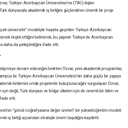
ar, Türkiye-Azerbaycan Üniversitesi’ne (TAÜ) ilişkin
ürk dünyasıyla akademik iş birliğini güçlendiren önemli bir proje
atı üniversite” modeliyle hayata geçirilen Türkiye-Azerbaycan
rnek teşkil ettiğini belirterek, bu yapının Türkiye ile Azerbaycan
daha da pekiştirdiğini ifade etti.
”
elişmeye devam edeceğini belirten Özvar, yeni akademik programlar,
kampüs ile Türkiye-Azerbaycan Üniversitesi’nin daha güçlü bir yapıya
ademik birikimini ortak projelerde buluşturacağını vurgulayan Özvar,
çin değil, Türk dünyası ve bölge ülkeleri için de önemli bir bilim ve
fade etti.
esi’nin “gönül coğrafyasına değer üreten” bir yükseköğretim modeli
mik iş birliği açısından stratejik önem taşıdığını kaydetti.