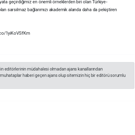
ata geçirdiğimiz en önemli örneklerden biri olan Türkiye-
olan sarsılmaz bağlarımızı akademik alanda daha da pekiştiren
t.co/1yiKoVSfKm
zin editörlerinin müdahalesi olmadan ajans kanallarından
 muhataplar haberi geçen ajans olup sitemizin hiç bir editörü sorumlu