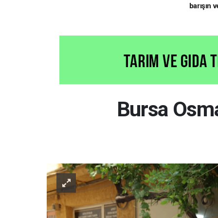
barışın v
hedefliy
Bursa Osman