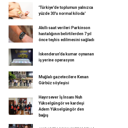
'Türkiye'de toplumun yalnızca
yüzde 30'u normal kiloda'
Akıllı saat verileri Parkinson
hastalığının belirtilerden 7 yıl
önce teşhis edilmesini sağladı
İskenderun'da kumar oynanan
iş yerine operasyon
Muğlalı gazetecilere Kenan
Gürbüz söyleşisi
Hayırsever İş İnsanı Nuh
Yükselgüngör ve kardeşi
Adem Yükselgüngör den
bağış