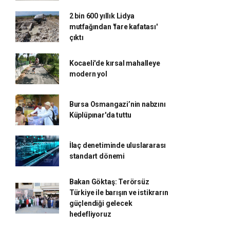
2 bin 600 yıllık Lidya
mutfağından 'fare kafatası'
çıktı
Kocaeli'de kırsal mahalleye
modern yol
Bursa Osmangazi’nin nabzını
Küplüpınar'da tuttu
İlaç denetiminde uluslararası
standart dönemi
Bakan Göktaş: Terörsüz
Türkiye ile barışın ve istikrarın
güçlendiği gelecek
hedefliyoruz