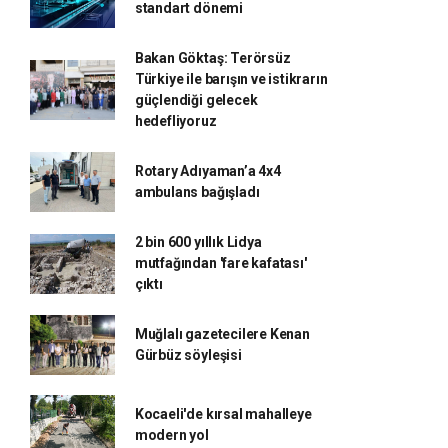
standart dönemi
Bakan Göktaş: Terörsüz
Türkiye ile barışın ve istikrarın
güçlendiği gelecek
hedefliyoruz
Rotary Adıyaman’a 4x4
ambulans bağışladı
2 bin 600 yıllık Lidya
mutfağından 'fare kafatası'
çıktı
Muğlalı gazetecilere Kenan
Gürbüz söyleşisi
Kocaeli'de kırsal mahalleye
modern yol