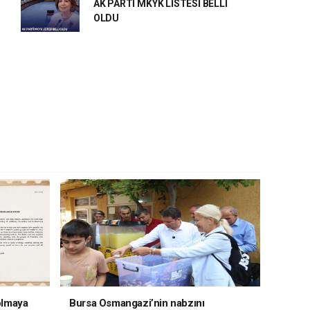
AK PARTİ MKYK LİSTESİ BELLİ
OLDU
 olmaya
Bursa Osmangazi’nin nabzını