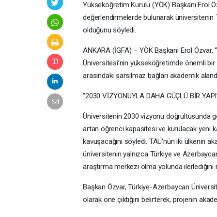
Yükseköğretim Kurulu (YÖK) Başkanı Erol Özv
değerlendirmelerde bulunarak üniversitenin T
olduğunu söyledi.
ANKARA (İGFA) – YÖK Başkanı Erol Özvar, “ç
Üniversitesi’nin yükseköğretimde önemli bir ö
arasındaki sarsılmaz bağları akademik alanda 
“2030 VİZYONUYLA DAHA GÜÇLÜ BİR YAPI
Üniversitenin 2030 vizyonu doğrultusunda g
artan öğrenci kapasitesi ve kurulacak yeni 
kavuşacağını söyledi. TAÜ’nün iki ülkenin ak
üniversitenin yalnızca Türkiye ve Azerbaycan i
araştırma merkezi olma yolunda ilerlediğini i
Başkan Özvar, Türkiye-Azerbaycan Üniversit
olarak öne çıktığını belirterek, projenin akade