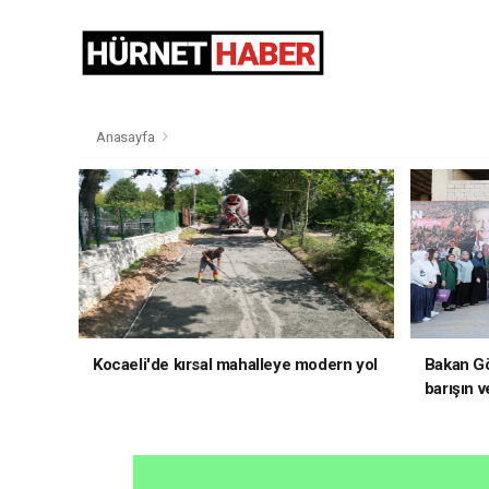
Anasayfa
Kocaeli'de kırsal mahalleye modern yol
Bakan Gö
barışın v
hedefliy