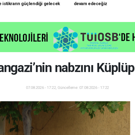
e istikrarın güçlendiği gelecek
devam edeceğiz
oruz
gazi’nin nabzını Küplüpı
07.08.2026 - 17:22, Güncelleme: 07.08.2026 - 17:22