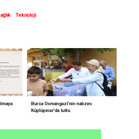
ağlık
Teknoloji
 olmaya
Bursa Osmangazi’nin nabzını
Küplüpınar'da tuttu