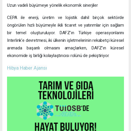
Uzun vadeli büyümeye yönelik ekonomik sinerjiler
CEPA ile enerji, üretim ve lojistik dahil birçok sektörde
öngörülen hızlı büyümeyle ikili ticaret ve yatırımlar için sağlam
bir temel oluşturuluyor. DAFZ’ın Türkiye operasyonlarını
Interlink’e devretmesi, iki ülkenin işletmelerinin rekabetçi küresel
arenada başarılı olmasını amaçlarken, DAFZ’ın küresel
ekonomide iş birliği kolaylaştırıcısı rolünü de pekiştiriyor.
Hibya Haber Ajansı