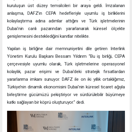
kuruluşun üst düzey temsilcileri bir araya geldi. İmzalanan
anlaşma, DAFZ’ın CEPA hedefleriyle uyumlu iş birliklerini
kolaylaştırma adına adımlar attığını ve Türk işletmelerinin
Dubai’nin canlı pazarından yararlanarak küresel ölçekte
genişlemesini desteklediğini kanıtlar nitelikte.
Yapılan iş birliğine dair memnuniyetini dile getiren Interlink
Yönetim Kurulu Başkanı Bessam Yıldırım “Bu iş birliği, CEPA
çerçevesiyle uyumlu olarak, Türk işletmelerine operasyonel
kolaylık, pazar erişimi ve Dubai’deki stratejik fırsatlardan
yararlanma imkanı sunuyor. DAFZ ile on iki yıllık ortaklığımız,
Türkiye’nin dinamik ekonomisini Dubai’nin küresel ticaret ağıyla
birleştirme gücümüzü pekiştiriyor ve sürdürülebilir büyümeye
katkı sağlayan bir köprü oluşturuyor.” dedi.