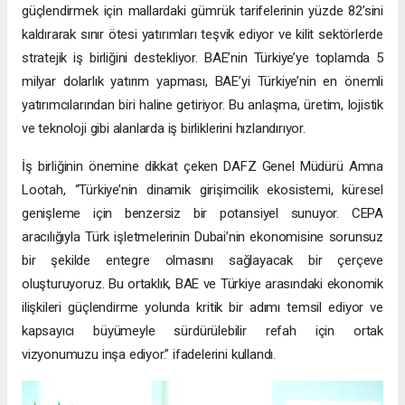
güçlendirmek için mallardaki gümrük tarifelerinin yüzde 82’sini
kaldırarak sınır ötesi yatırımları teşvik ediyor ve kilit sektörlerde
stratejik iş birliğini destekliyor. BAE’nin Türkiye’ye toplamda 5
milyar dolarlık yatırım yapması, BAE’yi Türkiye’nin en önemli
yatırımcılarından biri haline getiriyor. Bu anlaşma, üretim, lojistik
ve teknoloji gibi alanlarda iş birliklerini hızlandırıyor.
İş birliğinin önemine dikkat çeken DAFZ Genel Müdürü Amna
Lootah, “Türkiye’nin dinamik girişimcilik ekosistemi, küresel
genişleme için benzersiz bir potansiyel sunuyor. CEPA
aracılığıyla Türk işletmelerinin Dubai’nin ekonomisine sorunsuz
bir şekilde entegre olmasını sağlayacak bir çerçeve
oluşturuyoruz. Bu ortaklık, BAE ve Türkiye arasındaki ekonomik
ilişkileri güçlendirme yolunda kritik bir adımı temsil ediyor ve
kapsayıcı büyümeyle sürdürülebilir refah için ortak
vizyonumuzu inşa ediyor.” ifadelerini kullandı.