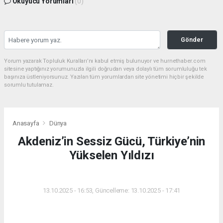
Okuyucu Yorumları
(0)
Gönder
Yorum yazarak Topluluk Kuralları’nı kabul etmiş bulunuyor ve hurnethaber.com
sitesine yaptığınız yorumunuzla ilgili doğrudan veya dolaylı tüm sorumluluğu tek
başınıza üstleniyorsunuz. Yazılan tüm yorumlardan site yönetimi hiçbir şekilde
sorumlu tutulamaz.
Anasayfa
Dünya
Akdeniz’in Sessiz Gücü, Türkiye’nin
Yükselen Yıldızı
DÜNYA
13.10.2025 - 16:53, Güncelleme: 13.10.2025 - 17:41