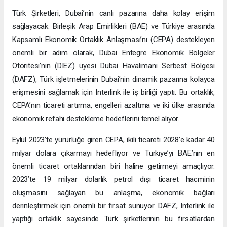
Türk Şirketleri, Dubai’nin canlı pazarına daha kolay erişim
sağlayacak. Birleşik Arap Emirlikleri (BAE) ve Türkiye arasında
Kapsamlı Ekonomik Ortaklık Anlaşması’nı (CEPA) destekleyen
önemli bir adım olarak, Dubai Entegre Ekonomik Bölgeler
Otoritesi’nin (DIEZ) üyesi Dubai Havalimanı Serbest Bölgesi
(DAFZ), Türk işletmelerinin Dubai’nin dinamik pazarına kolayca
erişmesini sağlamak için Interlink ile iş birliği yaptı. Bu ortaklık,
CEPA’nın ticareti artırma, engelleri azaltma ve iki ülke arasında
ekonomik refahı destekleme hedeflerini temel alıyor.
Eylül 2023’te yürürlüğe giren CEPA, ikili ticareti 2028’e kadar 40
milyar dolara çıkarmayı hedefliyor ve Türkiye’yi BAE’nin en
önemli ticaret ortaklarından biri haline getirmeyi amaçlıyor.
2023’te 19 milyar dolarlık petrol dışı ticaret hacminin
oluşmasını sağlayan bu anlaşma, ekonomik bağları
derinleştirmek için önemli bir fırsat sunuyor. DAFZ, Interlink ile
yaptığı ortaklık sayesinde Türk şirketlerinin bu fırsatlardan