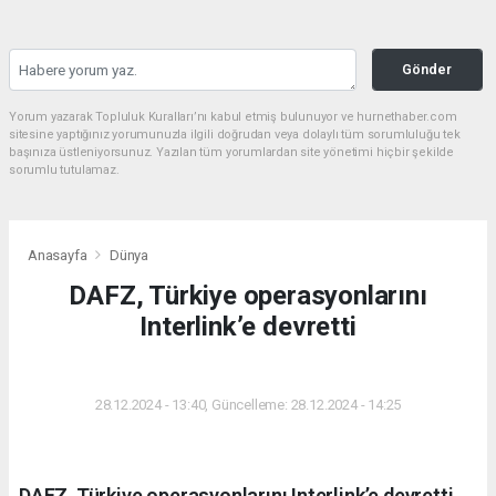
Gönder
Yorum yazarak Topluluk Kuralları’nı kabul etmiş bulunuyor ve hurnethaber.com
sitesine yaptığınız yorumunuzla ilgili doğrudan veya dolaylı tüm sorumluluğu tek
başınıza üstleniyorsunuz. Yazılan tüm yorumlardan site yönetimi hiçbir şekilde
sorumlu tutulamaz.
Anasayfa
Dünya
DAFZ, Türkiye operasyonlarını
Interlink’e devretti
DÜNYA
28.12.2024 - 13:40, Güncelleme: 28.12.2024 - 14:25
DAFZ, Türkiye operasyonlarını Interlink’e devretti