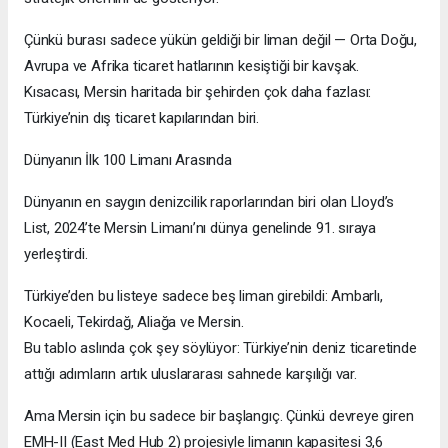
Çünkü burası sadece yükün geldiği bir liman değil — Orta Doğu,
Avrupa ve Afrika ticaret hatlarının kesiştiği bir kavşak.
Kısacası, Mersin haritada bir şehirden çok daha fazlası:
Türkiye’nin dış ticaret kapılarından biri.
Dünyanın İlk 100 Limanı Arasında
Dünyanın en saygın denizcilik raporlarından biri olan Lloyd’s
List, 2024’te Mersin Limanı’nı dünya genelinde 91. sıraya
yerleştirdi.
Türkiye’den bu listeye sadece beş liman girebildi: Ambarlı,
Kocaeli, Tekirdağ, Aliağa ve Mersin.
Bu tablo aslında çok şey söylüyor: Türkiye’nin deniz ticaretinde
attığı adımların artık uluslararası sahnede karşılığı var.
Ama Mersin için bu sadece bir başlangıç. Çünkü devreye giren
EMH-II (East Med Hub 2) projesiyle limanın kapasitesi 3,6