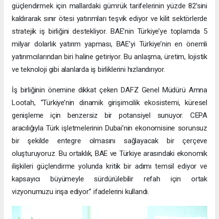
güçlendirmek için mallardaki gümrük tarifelerinin yüzde 82’sini
kaldırarak sınır ötesi yatırımları teşvik ediyor ve kilit sektörlerde
stratejik iş birliğini destekliyor. BAE’nin Türkiye’ye toplamda 5
milyar dolarlık yatırım yapması, BAE’yi Türkiye’nin en önemli
yatırımcılarından biri haline getiriyor. Bu anlaşma, üretim, lojistik
ve teknoloji gibi alanlarda iş birliklerini hızlandırıyor.
İş birliğinin önemine dikkat çeken DAFZ Genel Müdürü Amna
Lootah, “Türkiye’nin dinamik girişimcilik ekosistemi, küresel
genişleme için benzersiz bir potansiyel sunuyor. CEPA
aracılığıyla Türk işletmelerinin Dubai’nin ekonomisine sorunsuz
bir şekilde entegre olmasını sağlayacak bir çerçeve
oluşturuyoruz. Bu ortaklık, BAE ve Türkiye arasındaki ekonomik
ilişkileri güçlendirme yolunda kritik bir adımı temsil ediyor ve
kapsayıcı büyümeyle sürdürülebilir refah için ortak
vizyonumuzu inşa ediyor.” ifadelerini kullandı.