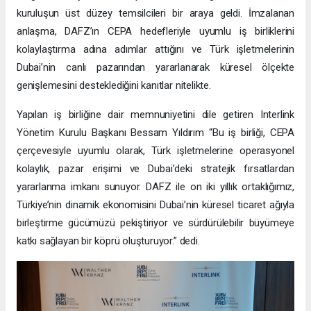
kuruluşun üst düzey temsilcileri bir araya geldi. İmzalanan
anlaşma, DAFZ’ın CEPA hedefleriyle uyumlu iş birliklerini
kolaylaştırma adına adımlar attığını ve Türk işletmelerinin
Dubai’nin canlı pazarından yararlanarak küresel ölçekte
genişlemesini desteklediğini kanıtlar nitelikte.
Yapılan iş birliğine dair memnuniyetini dile getiren Interlink
Yönetim Kurulu Başkanı Bessam Yıldırım “Bu iş birliği, CEPA
çerçevesiyle uyumlu olarak, Türk işletmelerine operasyonel
kolaylık, pazar erişimi ve Dubai’deki stratejik fırsatlardan
yararlanma imkanı sunuyor. DAFZ ile on iki yıllık ortaklığımız,
Türkiye’nin dinamik ekonomisini Dubai’nin küresel ticaret ağıyla
birleştirme gücümüzü pekiştiriyor ve sürdürülebilir büyümeye
katkı sağlayan bir köprü oluşturuyor.” dedi.