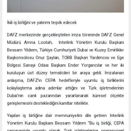
İkili iş birliğini ve yatırımı teşvik edecek
DAFZ merkezinde gerçekleştirilen imza töreninde DAFZ Genel
Müdürü Amna Lootah, Interlink Yönetim Kurulu Başkanı
Bessam Yıldırım, Türkiye Cumhuriyeti Dubai ve Kuzey Emirlikler
Başkonsolosu Onur Şaylan, TOBB Başkan Yardımcısı ve Ege
Bölgesi Sanayi Odası Başkanı Ender Yorgancılar ve her iki
kuruluşun üst düzey temsilcileri bir araya geldi. İmzalanan
anlaşma, DAFZ’ın CEPA hedefleriyle uyumlu iş birliklerini
kolaylaştırma adına adımlar attığını ve Türk işletmelerinin
Dubai’nin canlı pazarından yararlanarak küresel ölçekte
genişlemesini desteklediğini kanıtlar nitelikte.
Yapılan iş birliğine dair memnuniyetini dile getiren Interlink
Yönetim Kurulu Başkanı Bessam Yıldırım “Bu iş birliği, CEPA
çerçevesiyle uyumlu olarak, Türk işletmelerine operasyonel