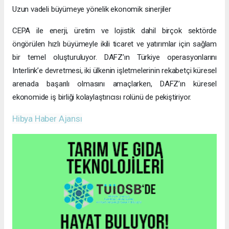
Uzun vadeli büyümeye yönelik ekonomik sinerjiler
CEPA ile enerji, üretim ve lojistik dahil birçok sektörde
öngörülen hızlı büyümeyle ikili ticaret ve yatırımlar için sağlam
bir temel oluşturuluyor. DAFZ’ın Türkiye operasyonlarını
Interlink’e devretmesi, iki ülkenin işletmelerinin rekabetçi küresel
arenada başarılı olmasını amaçlarken, DAFZ’ın küresel
ekonomide iş birliği kolaylaştırıcısı rolünü de pekiştiriyor.
Hibya Haber Ajansı