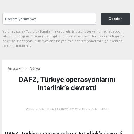
Gönder
Yorum yazarak Topluluk Kuralları’nı kabul etmiş bulunuyor ve hurnethaber.com
sitesine yaptığınız yorumunuzla ilgili doğrudan veya dolaylı tüm sorumluluğu tek
başınıza üstleniyorsunuz. Yazılan tüm yorumlardan site yönetimi hiçbir şekilde
sorumlu tutulamaz.
Anasayfa
Dünya
DAFZ, Türkiye operasyonlarını
Interlink’e devretti
DÜNYA
28.12.2024 - 13:40, Güncelleme: 28.12.2024 - 14:25
DAFZ, Türkiye operasyonlarını Interlink’e devretti