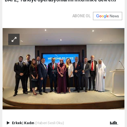
ABONE OL
Erkek
|
Kadın
(Haberi Sesli Oku)