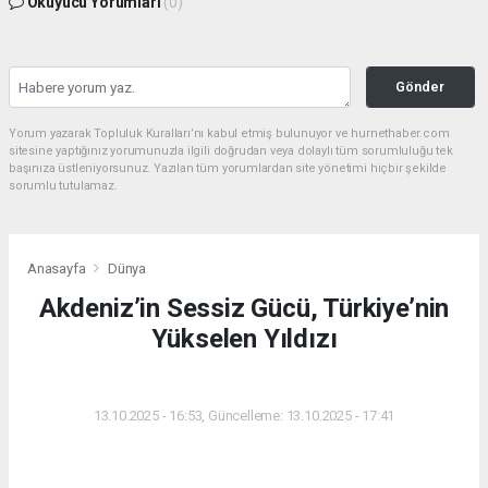
Okuyucu Yorumları
(0)
Gönder
Yorum yazarak Topluluk Kuralları’nı kabul etmiş bulunuyor ve hurnethaber.com
sitesine yaptığınız yorumunuzla ilgili doğrudan veya dolaylı tüm sorumluluğu tek
başınıza üstleniyorsunuz. Yazılan tüm yorumlardan site yönetimi hiçbir şekilde
sorumlu tutulamaz.
Anasayfa
Dünya
Akdeniz’in Sessiz Gücü, Türkiye’nin
Yükselen Yıldızı
DÜNYA
13.10.2025 - 16:53, Güncelleme: 13.10.2025 - 17:41