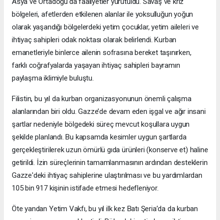
Asya ve Ortadoğu’da faaliyetler yürütüldü. Savaş ve kriz
bölgeleri, afetlerden etkilenen alanlar ile yoksulluğun yoğun
olarak yaşandığı bölgelerdeki yetim çocuklar, yetim aileleri ve
ihtiyaç sahipleri odak noktası olarak belirlendi. Kurban
emanetleriyle binlerce ailenin sofrasına bereket taşınırken,
farklı coğrafyalarda yaşayan ihtiyaç sahipleri bayramın
paylaşma iklimiyle buluştu.
Filistin, bu yıl da kurban organizasyonunun önemli çalışma
alanlarından biri oldu. Gazze’de devam eden işgal ve ağır insani
şartlar nedeniyle bölgedeki süreç mevcut koşullara uygun
şekilde planlandı. Bu kapsamda kesimler uygun şartlarda
gerçekleştirilerek uzun ömürlü gıda ürünleri (konserve et) haline
getirildi. İzin süreçlerinin tamamlanmasının ardından desteklerin
Gazze'deki ihtiyaç sahiplerine ulaştırılması ve bu yardımlardan
105 bin 917 kişinin istifade etmesi hedefleniyor.
Öte yandan Yetim Vakfı, bu yıl ilk kez Batı Şeria’da da kurban