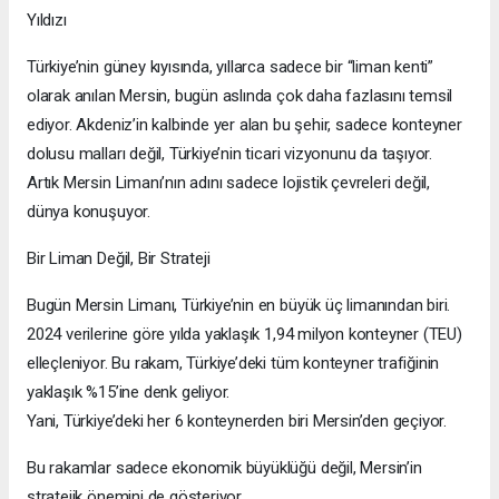
Yıldızı
Türkiye’nin güney kıyısında, yıllarca sadece bir “liman kenti”
olarak anılan Mersin, bugün aslında çok daha fazlasını temsil
ediyor. Akdeniz’in kalbinde yer alan bu şehir, sadece konteyner
dolusu malları değil, Türkiye’nin ticari vizyonunu da taşıyor.
Artık Mersin Limanı’nın adını sadece lojistik çevreleri değil,
dünya konuşuyor.
Bir Liman Değil, Bir Strateji
Bugün Mersin Limanı, Türkiye’nin en büyük üç limanından biri.
2024 verilerine göre yılda yaklaşık 1,94 milyon konteyner (TEU)
elleçleniyor. Bu rakam, Türkiye’deki tüm konteyner trafiğinin
yaklaşık %15’ine denk geliyor.
Yani, Türkiye’deki her 6 konteynerden biri Mersin’den geçiyor.
Bu rakamlar sadece ekonomik büyüklüğü değil, Mersin’in
stratejik önemini de gösteriyor.