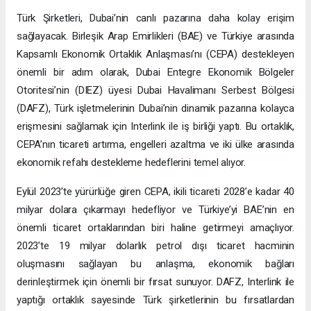
Türk Şirketleri, Dubai’nin canlı pazarına daha kolay erişim
sağlayacak. Birleşik Arap Emirlikleri (BAE) ve Türkiye arasında
Kapsamlı Ekonomik Ortaklık Anlaşması’nı (CEPA) destekleyen
önemli bir adım olarak, Dubai Entegre Ekonomik Bölgeler
Otoritesi’nin (DIEZ) üyesi Dubai Havalimanı Serbest Bölgesi
(DAFZ), Türk işletmelerinin Dubai’nin dinamik pazarına kolayca
erişmesini sağlamak için Interlink ile iş birliği yaptı. Bu ortaklık,
CEPA’nın ticareti artırma, engelleri azaltma ve iki ülke arasında
ekonomik refahı destekleme hedeflerini temel alıyor.
Eylül 2023’te yürürlüğe giren CEPA, ikili ticareti 2028’e kadar 40
milyar dolara çıkarmayı hedefliyor ve Türkiye’yi BAE’nin en
önemli ticaret ortaklarından biri haline getirmeyi amaçlıyor.
2023’te 19 milyar dolarlık petrol dışı ticaret hacminin
oluşmasını sağlayan bu anlaşma, ekonomik bağları
derinleştirmek için önemli bir fırsat sunuyor. DAFZ, Interlink ile
yaptığı ortaklık sayesinde Türk şirketlerinin bu fırsatlardan