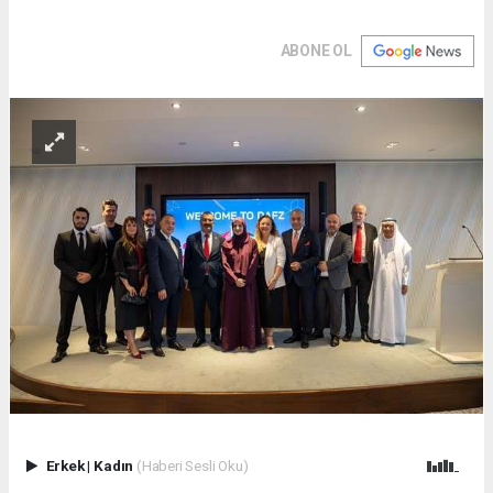
ABONE OL
Erkek
|
Kadın
(Haberi Sesli Oku)