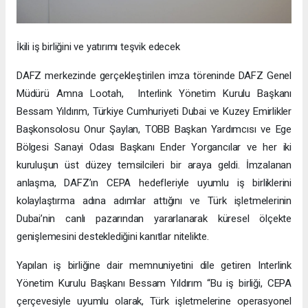
İkili iş birliğini ve yatırımı teşvik edecek
DAFZ merkezinde gerçekleştirilen imza töreninde DAFZ Genel
Müdürü Amna Lootah, Interlink Yönetim Kurulu Başkanı
Bessam Yıldırım, Türkiye Cumhuriyeti Dubai ve Kuzey Emirlikler
Başkonsolosu Onur Şaylan, TOBB Başkan Yardımcısı ve Ege
Bölgesi Sanayi Odası Başkanı Ender Yorgancılar ve her iki
kuruluşun üst düzey temsilcileri bir araya geldi. İmzalanan
anlaşma, DAFZ’ın CEPA hedefleriyle uyumlu iş birliklerini
kolaylaştırma adına adımlar attığını ve Türk işletmelerinin
Dubai’nin canlı pazarından yararlanarak küresel ölçekte
genişlemesini desteklediğini kanıtlar nitelikte.
Yapılan iş birliğine dair memnuniyetini dile getiren Interlink
Yönetim Kurulu Başkanı Bessam Yıldırım “Bu iş birliği, CEPA
çerçevesiyle uyumlu olarak, Türk işletmelerine operasyonel