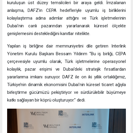
kuruluşun üst düzey temsilcileri bir araya geldi. İmzalanan
anlaşma, DAFZ’ın CEPA hedefleriyle uyumlu iş birliklerini
kolaylaştırma adına adımlar attığını ve Türk işletmelerinin
Dubai’nin canlı pazarından yararlanarak küresel ölçekte
genişlemesini desteklediğini kanıtlar nitelikte.
Yapılan iş birliğine dair memnuniyetini dile getiren Interlink
Yönetim Kurulu Başkanı Bessam Yıldırım “Bu iş birliği, CEPA
çerçevesiyle uyumlu olarak, Türk işletmelerine operasyonel
kolaylık, pazar erişimi ve Dubai’deki stratejik fırsatlardan
yararlanma imkanı sunuyor. DAFZ ile on iki yıllık ortaklığımız,
Türkiye’nin dinamik ekonomisini Dubai’nin küresel ticaret ağıyla
birleştirme gücümüzü pekiştiriyor ve sürdürülebilir büyümeye
katkı sağlayan bir köprü oluşturuyor.” dedi.