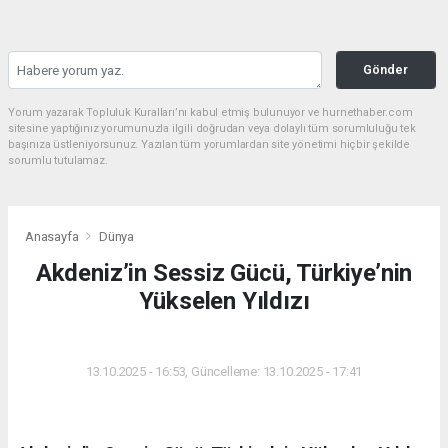
Gönder
Yorum yazarak Topluluk Kuralları’nı kabul etmiş bulunuyor ve hurnethaber.com
sitesine yaptığınız yorumunuzla ilgili doğrudan veya dolaylı tüm sorumluluğu tek
başınıza üstleniyorsunuz. Yazılan tüm yorumlardan site yönetimi hiçbir şekilde
sorumlu tutulamaz.
Anasayfa
Dünya
Akdeniz’in Sessiz Gücü, Türkiye’nin
Yükselen Yıldızı
DÜNYA
13.10.2025 - 16:53, Güncelleme: 13.10.2025 - 17:41