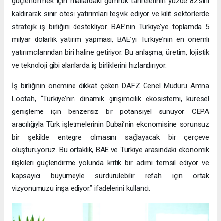
güçlendirmek için mallardaki gümrük tarifelerinin yüzde 82’sini
kaldırarak sınır ötesi yatırımları teşvik ediyor ve kilit sektörlerde
stratejik iş birliğini destekliyor. BAE’nin Türkiye’ye toplamda 5
milyar dolarlık yatırım yapması, BAE’yi Türkiye’nin en önemli
yatırımcılarından biri haline getiriyor. Bu anlaşma, üretim, lojistik
ve teknoloji gibi alanlarda iş birliklerini hızlandırıyor.
İş birliğinin önemine dikkat çeken DAFZ Genel Müdürü Amna
Lootah, “Türkiye’nin dinamik girişimcilik ekosistemi, küresel
genişleme için benzersiz bir potansiyel sunuyor. CEPA
aracılığıyla Türk işletmelerinin Dubai’nin ekonomisine sorunsuz
bir şekilde entegre olmasını sağlayacak bir çerçeve
oluşturuyoruz. Bu ortaklık, BAE ve Türkiye arasındaki ekonomik
ilişkileri güçlendirme yolunda kritik bir adımı temsil ediyor ve
kapsayıcı büyümeyle sürdürülebilir refah için ortak
vizyonumuzu inşa ediyor.” ifadelerini kullandı.