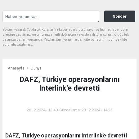
Gönder
Yorum yazarak Topluluk Kuralları’nı kabul etmiş bulunuyor ve hurnethaber.com
sitesine yaptığınız yorumunuzla ilgili doğrudan veya dolaylı tüm sorumluluğu tek
başınıza üstleniyorsunuz. Yazılan tüm yorumlardan site yönetimi hiçbir şekilde
sorumlu tutulamaz.
Anasayfa
Dünya
DAFZ, Türkiye operasyonlarını
Interlink’e devretti
DÜNYA
28.12.2024 - 13:40, Güncelleme: 28.12.2024 - 14:25
DAFZ, Türkiye operasyonlarını Interlink’e devretti