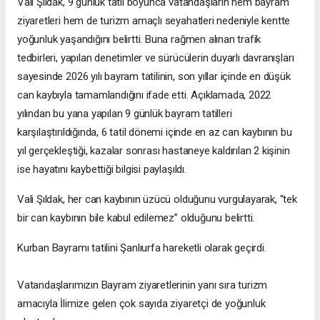
Vali Şıldak, 9 günlük tatil boyunca vatandaşların hem bayram
ziyaretleri hem de turizm amaçlı seyahatleri nedeniyle kentte
yoğunluk yaşandığını belirtti. Buna rağmen alınan trafik
tedbirleri, yapılan denetimler ve sürücülerin duyarlı davranışları
sayesinde 2026 yılı bayram tatilinin, son yıllar içinde en düşük
can kaybıyla tamamlandığını ifade etti. Açıklamada, 2022
yılından bu yana yapılan 9 günlük bayram tatilleri
karşılaştırıldığında, 6 tatil dönemi içinde en az can kaybının bu
yıl gerçekleştiği, kazalar sonrası hastaneye kaldırılan 2 kişinin
ise hayatını kaybettiği bilgisi paylaşıldı.
Vali Şıldak, her can kaybının üzücü olduğunu vurgulayarak, “tek
bir can kaybının bile kabul edilemez” olduğunu belirtti.
Kurban Bayramı tatilini Şanlıurfa hareketli olarak geçirdi.
Vatandaşlarımızın Bayram ziyaretlerinin yanı sıra turizm
amacıyla İlimize gelen çok sayıda ziyaretçi de yoğunluk