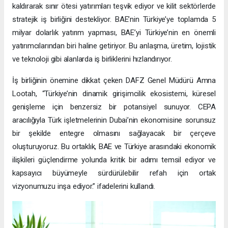
kaldırarak sınır ötesi yatırımları teşvik ediyor ve kilit sektörlerde
stratejik iş birliğini destekliyor. BAE’nin Türkiye’ye toplamda 5
milyar dolarlık yatırım yapması, BAE’yi Türkiye’nin en önemli
yatırımcılarından biri haline getiriyor. Bu anlaşma, üretim, lojistik
ve teknoloji gibi alanlarda iş birliklerini hızlandırıyor.
İş birliğinin önemine dikkat çeken DAFZ Genel Müdürü Amna
Lootah, “Türkiye’nin dinamik girişimcilik ekosistemi, küresel
genişleme için benzersiz bir potansiyel sunuyor. CEPA
aracılığıyla Türk işletmelerinin Dubai’nin ekonomisine sorunsuz
bir şekilde entegre olmasını sağlayacak bir çerçeve
oluşturuyoruz. Bu ortaklık, BAE ve Türkiye arasındaki ekonomik
ilişkileri güçlendirme yolunda kritik bir adımı temsil ediyor ve
kapsayıcı büyümeyle sürdürülebilir refah için ortak
vizyonumuzu inşa ediyor.” ifadelerini kullandı.