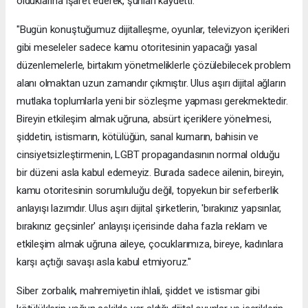
olduklarına işaret ederek, şunları kaydetti:
"Bugün konuştuğumuz dijitalleşme, oyunlar, televizyon içerikleri
gibi meseleler sadece kamu otoritesinin yapacağı yasal
düzenlemelerle, birtakım yönetmeliklerle çözülebilecek problem
alanı olmaktan uzun zamandır çıkmıştır. Ulus aşırı dijital ağların
mutlaka toplumlarla yeni bir sözleşme yapması gerekmektedir.
Bireyin etkileşim almak uğruna, absürt içeriklere yönelmesi,
şiddetin, istismarın, kötülüğün, sanal kumarın, bahisin ve
cinsiyetsizleştirmenin, LGBT propagandasının normal olduğu
bir düzeni asla kabul edemeyiz. Burada sadece ailenin, bireyin,
kamu otoritesinin sorumluluğu değil, topyekun bir seferberlik
anlayışı lazımdır. Ulus aşırı dijital şirketlerin, 'bırakınız yapsınlar,
bırakınız geçsinler' anlayışı içerisinde daha fazla reklam ve
etkileşim almak uğruna aileye, çocuklarımıza, bireye, kadınlara
karşı açtığı savaşı asla kabul etmiyoruz."
Siber zorbalık, mahremiyetin ihlali, şiddet ve istismar gibi