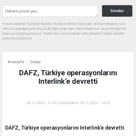
Gönder
Yorum yazarak Topluluk Kuralları’nı kabul etmiş bulunuyor ve hurnethaber.com
sitesine yaptığınız yorumunuzla ilgili doğrudan veya dolaylı tüm sorumluluğu tek
başınıza üstleniyorsunuz. Yazılan tüm yorumlardan site yönetimi hiçbir şekilde
sorumlu tutulamaz.
Anasayfa
Dünya
DAFZ, Türkiye operasyonlarını
Interlink’e devretti
DÜNYA
28.12.2024 - 13:40, Güncelleme: 28.12.2024 - 14:25
DAFZ, Türkiye operasyonlarını Interlink’e devretti