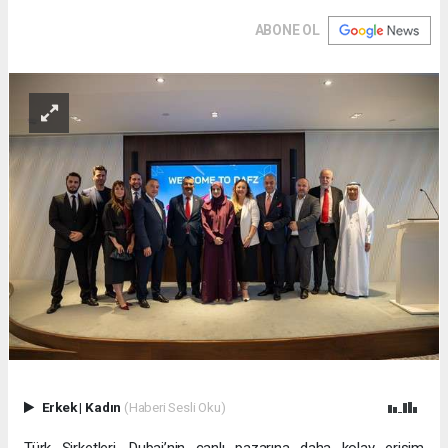
ABONE OL
Erkek
|
Kadın
(Haberi Sesli Oku)
Türk Şirketleri, Dubai’nin canlı pazarına daha kolay erişim