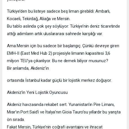
Türkiye’den bu listeye sadece beş liman girebildi: Ambarlı,
Kocaeli, Tekirdağ, Aliağa ve Mersin.
Bu tablo aslında çok şey söylüyor: Türkiye’nin deniz ticaretinde
attığı adımların artık uluslararası sahnede karşılığı var.
Ama Mersin için bu sadece bir başlangıç. Çünkü devreye giren
EMH-II (East Med Hub 2) projesiyle limanın kapasitesi 3,6
milyon TEU’ya çıkarılıyor. Bu ne demek biliyor musunuz?
Bir anlamda, Akdeniz’in
ortasında İstanbul kadar güçlü bir lojistik merkez doğuyor.
Akdeniz’in Yeni Lojistik Oyuncusu
Akdeniz havzasında rekabet sert. Yunanistan’ın Pire Limanı,
Mısır’ın Port Said’i ve İtalya’nın Gioia Tauro’su yıllardır bu yarışta
ön sırada.
Fakat Mersin, Türkiye’nin coğrafi avantajını ve ihracat