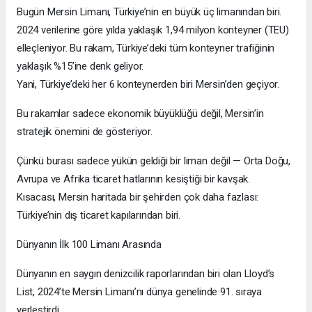
Bugün Mersin Limanı, Türkiye’nin en büyük üç limanından biri.
2024 verilerine göre yılda yaklaşık 1,94 milyon konteyner (TEU)
elleçleniyor. Bu rakam, Türkiye’deki tüm konteyner trafiğinin
yaklaşık %15’ine denk geliyor.
Yani, Türkiye’deki her 6 konteynerden biri Mersin’den geçiyor.
Bu rakamlar sadece ekonomik büyüklüğü değil, Mersin’in
stratejik önemini de gösteriyor.
Çünkü burası sadece yükün geldiği bir liman değil — Orta Doğu,
Avrupa ve Afrika ticaret hatlarının kesiştiği bir kavşak.
Kısacası, Mersin haritada bir şehirden çok daha fazlası:
Türkiye’nin dış ticaret kapılarından biri.
Dünyanın İlk 100 Limanı Arasında
Dünyanın en saygın denizcilik raporlarından biri olan Lloyd’s
List, 2024’te Mersin Limanı’nı dünya genelinde 91. sıraya
yerleştirdi.