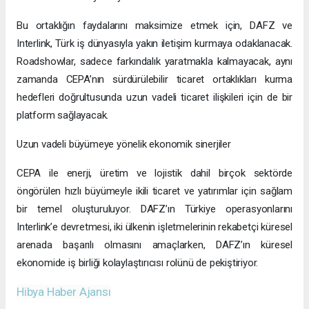
Bu ortaklığın faydalarını maksimize etmek için, DAFZ ve
Interlink, Türk iş dünyasıyla yakın iletişim kurmaya odaklanacak.
Roadshowlar, sadece farkındalık yaratmakla kalmayacak, aynı
zamanda CEPA’nın sürdürülebilir ticaret ortaklıkları kurma
hedefleri doğrultusunda uzun vadeli ticaret ilişkileri için de bir
platform sağlayacak.
Uzun vadeli büyümeye yönelik ekonomik sinerjiler
CEPA ile enerji, üretim ve lojistik dahil birçok sektörde
öngörülen hızlı büyümeyle ikili ticaret ve yatırımlar için sağlam
bir temel oluşturuluyor. DAFZ’ın Türkiye operasyonlarını
Interlink’e devretmesi, iki ülkenin işletmelerinin rekabetçi küresel
arenada başarılı olmasını amaçlarken, DAFZ’ın küresel
ekonomide iş birliği kolaylaştırıcısı rolünü de pekiştiriyor.
Hibya Haber Ajansı