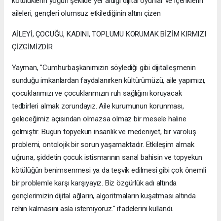
kötülüklerin yoğun şekilde yer aldığı dijital oyunlar ve içeriklerin
aileleri, gençleri olumsuz etkilediğinin altını çizen
AİLEYİ, ÇOCUĞU, KADINI, TOPLUMU KORUMAK BİZİM KIRMIZI
ÇİZGİMİZDİR
Yayman, "Cumhurbaşkanımızın söylediği gibi dijitalleşmenin
sunduğu imkanlardan faydalanırken kültürümüzü, aile yapımızı,
çocuklarımızı ve çocuklarımızın ruh sağlığını koruyacak
tedbirleri almak zorundayız. Aile kurumunun korunması,
geleceğimiz açısından olmazsa olmaz bir mesele haline
gelmiştir. Bugün topyekun insanlık ve medeniyet, bir varoluş
problemi, ontolojik bir sorun yaşamaktadır. Etkileşim almak
uğruna, şiddetin çocuk istismarının sanal bahisin ve topyekun
kötülüğün benimsenmesi ya da teşvik edilmesi gibi çok önemli
bir problemle karşı karşıyayız. Biz özgürlük adı altında
gençlerimizin dijital ağların, algoritmaların kuşatması altında
rehin kalmasını asla istemiyoruz." ifadelerini kullandı.