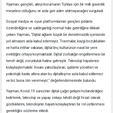
Yayman, gençleri, aileyi korumanın Türkiye için bir milli güvenlik
meselesi olduğunu ve asla geri adım atılmayacağını vurguladı.
Sosyal medya ve oyun platformlarının gençleri şiddete
özendirdiğine ve saldırganlığı normal hale getirdiğine dikkati
çeken Yayman, "Dijital ağların büyük bir denetimsizlik içerisinde
yol almasını asla kabul edemeyiz. Travmalar, kaygı bozuklukları
ve hatta intihar vakaları, dijital linç kültürünün nasıl bir yere
evrildiğini ortaya koymaktadır. Dijital zorbalığın engellenmesi bir
tercih değil, zorunluluk haline gelmiştir. Teknoloji hayatımızı
kolaylaştırmalıdır. İnsanı yalnızlaştıran, şiddete yönelten ve
psikolojik baskı altına alan bu dijitalleşme asla kabul edilemez
ve biz buna izin veremeyiz." değerlendirmesinde bulundu.
Yayman, Kovid-19 sürecinin dijital çağın gelişini hızlandırdığını
belirterek, teknoloji ve yapay zekayı tehdit değil fırsat olarak
gördüklerini, teknolojinin hayatı kolaylaştıran bir rol üstlenmesi
gerektiğini sözlerine ekledi.