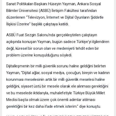
Sanat Politikaları Başkanı Hüseyin Yayman, Ankara Sosyal
Bilimler Üniversitesi (ASBÜ) İletişim Fakültesi tarafından
düzenlenen "Televizyon, İnternet ve Dijital Oyunların Şiddetle
İlişkisi Üzerine" başlıklı çalıştaya katıldı.
ASBÜ Fuat Sezgin Salonu'nda gerçekleştirilen çalıştayın
açılışında konuşan Yayman, bugün sadece Türkiye'yi ilgilendiren
değil, küresel bir sorun olan ve medeniyeti tehdit eden bir
problem üzerine konuşulduğunu söyledi.
Dijitalleşmenin bir milli güvenlik sorunu haline geldiğini belirten
Yayman, "Dijital ağlar, sosyal medya, çocuğun, bireyin ve kadının
korunması meselesinin artık bir milli güvenlik meselesi haline
geldiğini, siyaset üstü bir mesele olarak ele alınması gerektiğini
ve bu meselede iktidarıyla, muhalefetiyle Türkiye Büyük Millet
Meclisi başta olmak üzere çok önemli adımlar atılması
gerektiğini bir kez daha ifade etmek isterim." diye konuştu.