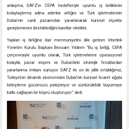
anlaşma, DAFZ’ın CEPA hedefleriyle uyumlu iş birliklerini
kolaylaştırma adına adımlar attığını ve Türk işletmelerinin
Dubai’nin canlı pazarından yararlanarak küresel ölçekte
genişlemesini desteklediğini kanıtlar nitelikte.
Yapılan iş birliğine dair memnuniyetini dile getiren Interlink
Yönetim Kurulu Başkanı Bessam Yıldırım “Bu iş birliği, CEPA
çerçevesiyle uyumlu olarak, Türk işletmelerine operasyonel
kolaylık, pazar erişimi ve Dubai’deki stratejik fırsatlardan
yararlanma imkanı sunuyor. DAFZ ile on iki yıllık ortaklığımız,
Türkiye’nin dinamik ekonomisini Dubai’nin küresel ticaret ağıyla
birleştirme gücümüzü pekiştiriyor ve sürdürülebilir büyümeye
katkı sağlayan bir köprü oluşturuyor.” dedi.