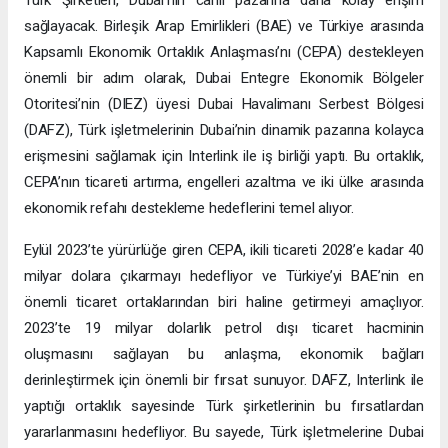
sağlayacak. Birleşik Arap Emirlikleri (BAE) ve Türkiye arasında
Kapsamlı Ekonomik Ortaklık Anlaşması’nı (CEPA) destekleyen
önemli bir adım olarak, Dubai Entegre Ekonomik Bölgeler
Otoritesi’nin (DIEZ) üyesi Dubai Havalimanı Serbest Bölgesi
(DAFZ), Türk işletmelerinin Dubai’nin dinamik pazarına kolayca
erişmesini sağlamak için Interlink ile iş birliği yaptı. Bu ortaklık,
CEPA’nın ticareti artırma, engelleri azaltma ve iki ülke arasında
ekonomik refahı destekleme hedeflerini temel alıyor.
Eylül 2023’te yürürlüğe giren CEPA, ikili ticareti 2028’e kadar 40
milyar dolara çıkarmayı hedefliyor ve Türkiye’yi BAE’nin en
önemli ticaret ortaklarından biri haline getirmeyi amaçlıyor.
2023’te 19 milyar dolarlık petrol dışı ticaret hacminin
oluşmasını sağlayan bu anlaşma, ekonomik bağları
derinleştirmek için önemli bir fırsat sunuyor. DAFZ, Interlink ile
yaptığı ortaklık sayesinde Türk şirketlerinin bu fırsatlardan
yararlanmasını hedefliyor. Bu sayede, Türk işletmelerine Dubai