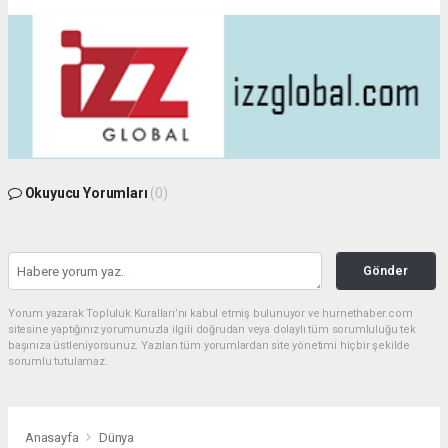
Okuyucu Yorumları
(0)
Gönder
Yorum yazarak Topluluk Kuralları’nı kabul etmiş bulunuyor ve hurnethaber.com
sitesine yaptığınız yorumunuzla ilgili doğrudan veya dolaylı tüm sorumluluğu tek
başınıza üstleniyorsunuz. Yazılan tüm yorumlardan site yönetimi hiçbir şekilde
sorumlu tutulamaz.
Anasayfa
Dünya