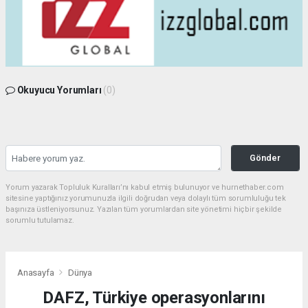
Okuyucu Yorumları
(0)
Gönder
Yorum yazarak Topluluk Kuralları’nı kabul etmiş bulunuyor ve hurnethaber.com
sitesine yaptığınız yorumunuzla ilgili doğrudan veya dolaylı tüm sorumluluğu tek
başınıza üstleniyorsunuz. Yazılan tüm yorumlardan site yönetimi hiçbir şekilde
sorumlu tutulamaz.
Anasayfa
Dünya
DAFZ, Türkiye operasyonlarını