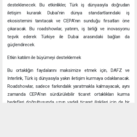
desteklenecek. Bu etkinlikler, Türk iş dünyasıyla doğrudan
iletişim kurarak Dubai’nin dünya standartlarındaki iş
ekosistemini tanıtacak ve CEPA’nın sunduğu fırsatları öne
çıkaracak. Bu roadshowlar, yatırım, iş birliği ve inovasyonu
teşvik ederek Türkiye ile Dubai arasındaki bağları da
güçlendirecek.
Etkin katılım ile büyümeyi desteklemek
Bu ortaklığın faydalarını maksimize etmek için, DAFZ ve
Interlink, Türk iş dünyasıyla yakın iletişim kurmaya odaklanacak.
Roadshowlar, sadece farkındalık yaratmakla kalmayacak, aynı
zamanda CEPA’nın sürdürülebilir ticaret ortaklıkları kurma
hedefleri doğrultusunda uzun vadeli ticaret ilişkileri için de bir
platform sağlayacak.
Uzun vadeli büyümeye yönelik ekonomik sinerjiler
CEPA ile enerji, üretim ve lojistik dahil birçok sektörde