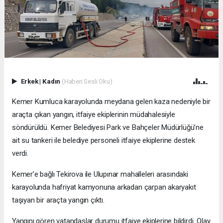
Erkek
|
Kadın
(Haberi Sesli Oku)
Kemer Kumluca karayolunda meydana gelen kaza nedeniyle bir
araçta çıkan yangın, itfaiye ekiplerinin müdahalesiyle
söndürüldü. Kemer Belediyesi Park ve Bahçeler Müdürlüğü’ne
ait su tankeri ile belediye personeli itfaiye ekiplerine destek
verdi.
Kemer’e bağlı Tekirova ile Ulupınar mahalleleri arasındaki
karayolunda hafriyat kamyonuna arkadan çarpan akaryakıt
taşıyan bir araçta yangın çıktı.
Yangını gören vatandaşlar durumu itfaiye ekiplerine bildirdi. Olay