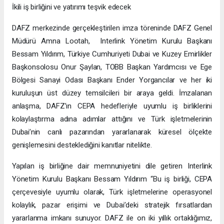
İkili iş birliğini ve yatırımı teşvik edecek
DAFZ merkezinde gerçekleştirilen imza töreninde DAFZ Genel
Müdürü Amna Lootah, Interlink Yönetim Kurulu Başkanı
Bessam Yıldırım, Türkiye Cumhuriyeti Dubai ve Kuzey Emirlikler
Başkonsolosu Onur Şaylan, TOBB Başkan Yardımcısı ve Ege
Bölgesi Sanayi Odası Başkanı Ender Yorgancılar ve her iki
kuruluşun üst düzey temsilcileri bir araya geldi. İmzalanan
anlaşma, DAFZ’ın CEPA hedefleriyle uyumlu iş birliklerini
kolaylaştırma adına adımlar attığını ve Türk işletmelerinin
Dubai’nin canlı pazarından yararlanarak küresel ölçekte
genişlemesini desteklediğini kanıtlar nitelikte.
Yapılan iş birliğine dair memnuniyetini dile getiren Interlink
Yönetim Kurulu Başkanı Bessam Yıldırım “Bu iş birliği, CEPA
çerçevesiyle uyumlu olarak, Türk işletmelerine operasyonel
kolaylık, pazar erişimi ve Dubai’deki stratejik fırsatlardan
yararlanma imkanı sunuyor. DAFZ ile on iki yıllık ortaklığımız,