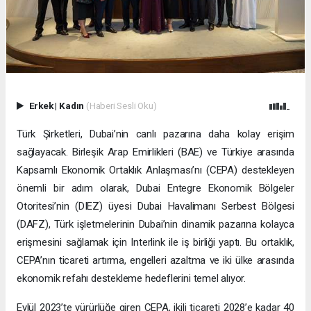
Erkek
|
Kadın
(Haberi Sesli Oku)
Türk Şirketleri, Dubai’nin canlı pazarına daha kolay erişim
sağlayacak. Birleşik Arap Emirlikleri (BAE) ve Türkiye arasında
Kapsamlı Ekonomik Ortaklık Anlaşması’nı (CEPA) destekleyen
önemli bir adım olarak, Dubai Entegre Ekonomik Bölgeler
Otoritesi’nin (DIEZ) üyesi Dubai Havalimanı Serbest Bölgesi
(DAFZ), Türk işletmelerinin Dubai’nin dinamik pazarına kolayca
erişmesini sağlamak için Interlink ile iş birliği yaptı. Bu ortaklık,
CEPA’nın ticareti artırma, engelleri azaltma ve iki ülke arasında
ekonomik refahı destekleme hedeflerini temel alıyor.
Eylül 2023’te yürürlüğe giren CEPA, ikili ticareti 2028’e kadar 40