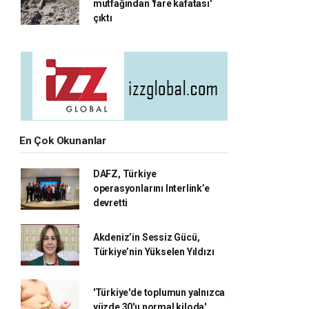
mutfağından 'fare kafatası'
çıktı
En Çok Okunanlar
DAFZ, Türkiye
operasyonlarını Interlink’e
devretti
Akdeniz’in Sessiz Gücü,
Türkiye’nin Yükselen Yıldızı
'Türkiye'de toplumun yalnızca
yüzde 30'u normal kiloda'