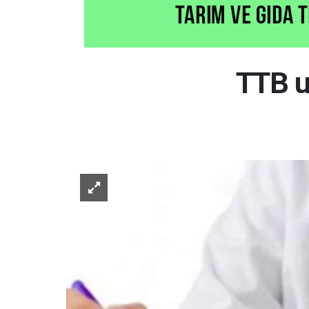
TTB u