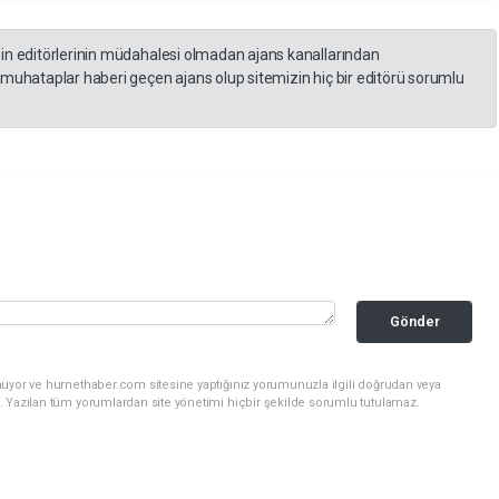
zin editörlerinin müdahalesi olmadan ajans kanallarından
 muhataplar haberi geçen ajans olup sitemizin hiç bir editörü sorumlu
Gönder
nuyor ve hurnethaber.com sitesine yaptığınız yorumunuzla ilgili doğrudan veya
. Yazılan tüm yorumlardan site yönetimi hiçbir şekilde sorumlu tutulamaz.