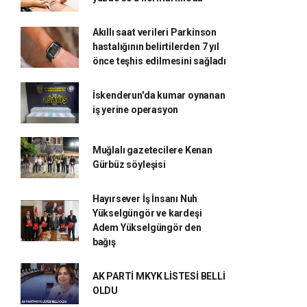
Akıllı saat verileri Parkinson
hastalığının belirtilerden 7 yıl
önce teşhis edilmesini sağladı
İskenderun'da kumar oynanan
iş yerine operasyon
Muğlalı gazetecilere Kenan
Gürbüz söyleşisi
Hayırsever İş İnsanı Nuh
Yükselgüngör ve kardeşi
Adem Yükselgüngör den
bağış
AK PARTİ MKYK LİSTESİ BELLİ
OLDU