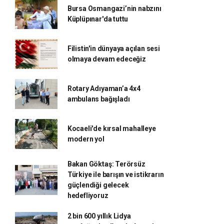
Bursa Osmangazi’nin nabzını
Küplüpınar'da tuttu
Filistin'in dünyaya açılan sesi
olmaya devam edeceğiz
Rotary Adıyaman’a 4x4
ambulans bağışladı
Kocaeli'de kırsal mahalleye
modern yol
Bakan Göktaş: Terörsüz
Türkiye ile barışın ve istikrarın
güçlendiği gelecek
hedefliyoruz
2 bin 600 yıllık Lidya