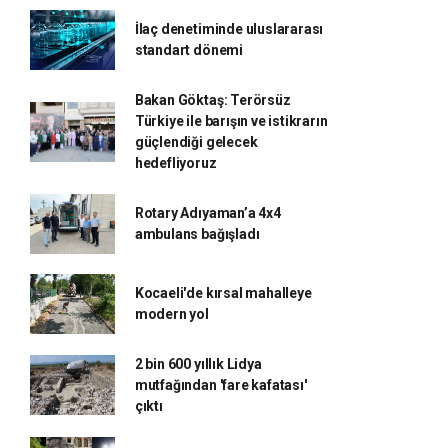
İlaç denetiminde uluslararası
standart dönemi
Bakan Göktaş: Terörsüz
Türkiye ile barışın ve istikrarın
güçlendiği gelecek
hedefliyoruz
Rotary Adıyaman’a 4x4
ambulans bağışladı
Kocaeli'de kırsal mahalleye
modern yol
2 bin 600 yıllık Lidya
mutfağından 'fare kafatası'
çıktı