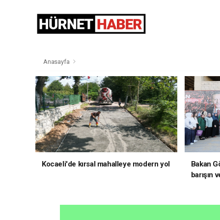
Anasayfa
Kocaeli'de kırsal mahalleye modern yol
Bakan Gö
barışın v
hedefliy