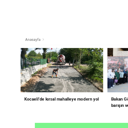
Anasayfa
Kocaeli'de kırsal mahalleye modern yol
Bakan Gö
barışın v
hedefliy