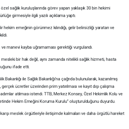
, özel sağlık kuruluşlarında görev yapan yaklaşık 30 bin hekimi
ürlüğe girmesiyle ilgili yazılı açıklama yaptı.
 hekim emeğinin görünmez kılındığı, gelir belirsizliği yaratan ve
ildi.
 ve manevi kayba uğramaması gerektiği vurgulandı.
sleki bir hak değil, aynı zamanda nitelikli sağlık hizmeti, hasta
duğunu ifade etti.
 Bakanlığı ile Sağlık Bakanlığı’na çağrıda bulunularak, kazanılmış
 gerçek ücretler üzerinden prim yatırılması ve kayıt dışı çalışma
 adımlar atılması istendi. TTB, Merkez Konsey, Özel Hekimlik Kolu ve
izmetinde Hekim Emeğini Koruma Kurulu” oluşturulduğunu duyurdu.
 karşı meslek örgütleriyle iletişimde kalmaları ve daha örgütlü hareket