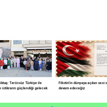
ktaş: Terörsüz Türkiye ile
Filistin'in dünyaya açılan sesi
e istikrarın güçlendiği gelecek
devam edeceğiz
oruz