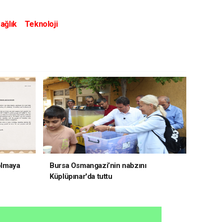
ağlık
Teknoloji
 olmaya
Bursa Osmangazi’nin nabzını
Küplüpınar'da tuttu