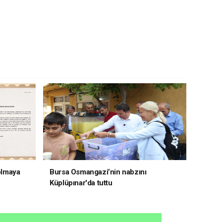
 olmaya
Bursa Osmangazi’nin nabzını
Küplüpınar'da tuttu