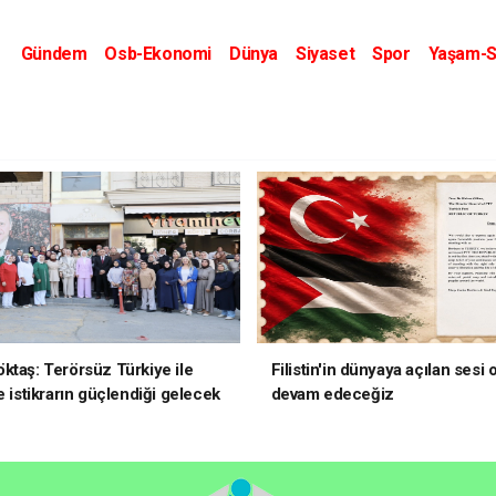
Gündem
Osb-Ekonomi
Dünya
Siyaset
Spor
Yaşam-S
Kripto Dünyası
Kültür-Sanat
Eğitim
ktaş: Terörsüz Türkiye ile
Filistin'in dünyaya açılan sesi
e istikrarın güçlendiği gelecek
devam edeceğiz
oruz