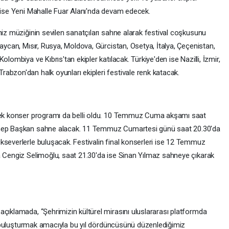
ı ise Yeni Mahalle Fuar Alanı'nda devam edecek.
niz müziğinin sevilen sanatçıları sahne alarak festival coşkusunu
baycan, Mısır, Rusya, Moldova, Gürcistan, Osetya, İtalya, Çeçenistan,
lombiya ve Kıbrıs'tan ekipler katılacak. Türkiye'den ise Nazilli, İzmir,
abzon'dan halk oyunları ekipleri festivale renk katacak.
ecek konser programı da belli oldu. 10 Temmuz Cuma akşamı saat
ynep Başkan sahne alacak. 11 Temmuz Cumartesi günü saat 20.30'da
kseverlerle buluşacak. Festivalin final konserleri ise 12 Temmuz
a Cengiz Selimoğlu, saat 21.30'da ise Sinan Yılmaz sahneye çıkarak
açıklamada, “Şehrimizin kültürel mirasını uluslararası platformda
nda buluşturmak amacıyla bu yıl dördüncüsünü düzenlediğimiz