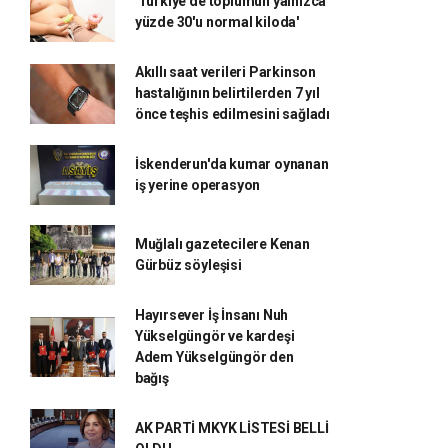
'Türkiye'de toplumun yalnızca
yüzde 30'u normal kiloda'
Akıllı saat verileri Parkinson
hastalığının belirtilerden 7 yıl
önce teşhis edilmesini sağladı
İskenderun'da kumar oynanan
iş yerine operasyon
Muğlalı gazetecilere Kenan
Gürbüz söyleşisi
Hayırsever İş İnsanı Nuh
Yükselgüngör ve kardeşi
Adem Yükselgüngör den
bağış
AK PARTİ MKYK LİSTESİ BELLİ