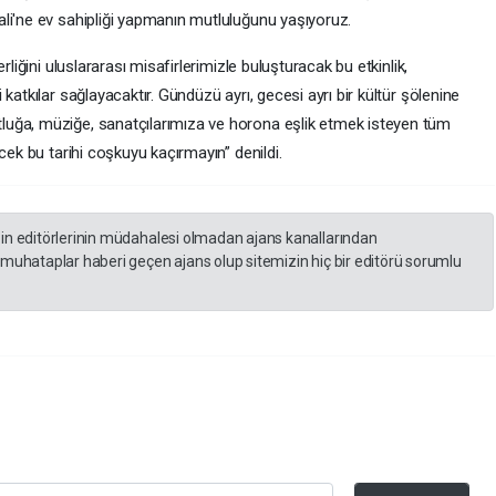
li'ne ev sahipliği yapmanın mutluluğunu yaşıyoruz.
rliğini uluslararası misafirlerimizle buluşturacak bu etkinlik,
katkılar sağlayacaktır. Gündüzü ayrı, gecesi ayrı bir kültür şölenine
uğa, müziğe, sanatçılarımıza ve horona eşlik etmek isteyen tüm
cek bu tarihi coşkuyu kaçırmayın” denildi.
zin editörlerinin müdahalesi olmadan ajans kanallarından
 muhataplar haberi geçen ajans olup sitemizin hiç bir editörü sorumlu