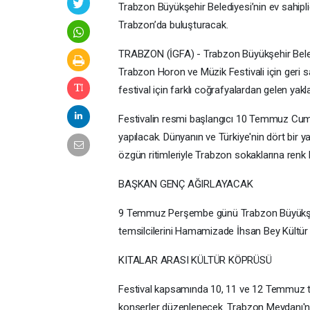
Trabzon Büyükşehir Belediyesi’nin ev sahip
Trabzon’da buluşturacak.
TRABZON (İGFA) - Trabzon Büyükşehir Beledi
Trabzon Horon ve Müzik Festivali için geri s
festival için farklı coğrafyalardan gelen ya
Festivalin resmi başlangıcı 10 Temmuz Cum
yapılacak. Dünyanın ve Türkiye'nin dört bir y
özgün ritimleriyle Trabzon sokaklarına renk 
BAŞKAN GENÇ AĞIRLAYACAK
9 Temmuz Perşembe günü Trabzon Büyükşehi
temsilcilerini Hamamizade İhsan Bey Kültür
KITALAR ARASI KÜLTÜR KÖPRÜSÜ
Festival kapsamında 10, 11 ve 12 Temmuz tar
konserler düzenlenecek. Trabzon Meydanı'nd