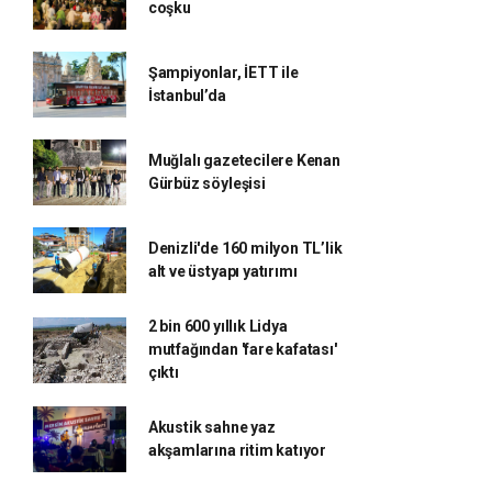
coşku
Şampiyonlar, İETT ile
İstanbul’da
Muğlalı gazetecilere Kenan
Gürbüz söyleşisi
Denizli'de 160 milyon TL’lik
alt ve üstyapı yatırımı
2 bin 600 yıllık Lidya
mutfağından 'fare kafatası'
çıktı
Akustik sahne yaz
akşamlarına ritim katıyor