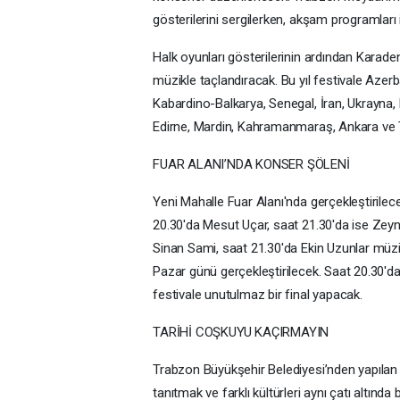
gösterilerini sergilerken, akşam programlar
Halk oyunları gösterilerinin ardından Karade
müzikle taçlandıracak. Bu yıl festivale Azer
Kabardino-Balkarya, Senegal, İran, Ukrayna, Ko
Edirne, Mardin, Kahramanmaraş, Ankara ve Tr
FUAR ALANI’NDA KONSER ŞÖLENİ
Yeni Mahalle Fuar Alanı'nda gerçekleştiril
20.30'da Mesut Uçar, saat 21.30'da ise Ze
Sinan Sami, saat 21.30'da Ekin Uzunlar müzi
Pazar günü gerçekleştirilecek. Saat 20.30'd
festivale unutulmaz bir final yapacak.
TARİHİ COŞKUYU KAÇIRMAYIN
Trabzon Büyükşehir Belediyesi’nden yapılan 
tanıtmak ve farklı kültürleri aynı çatı altı