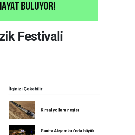
ik Festivali
İlginizi Çekebilir
Kırsal yollara neşter
Ganita Akşamları’nda büyük