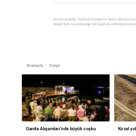
Yorum yazarak Topluluk Kuralları’nı kabul etmiş bulu
dolaylı tüm sorumluluğu tek başınıza üstleniyorsunuz
Anasayfa
Dünya
Ganita Akşamları’nda büyük coşku
Kırsal yo