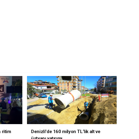
 ritim
Denizli'de 160 milyon TL’lik alt ve
üstyapı yatırımı