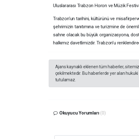
Uluslararası Trabzon Horon ve Müzik Festiva
Trabzon'un tarihini, kültürünü ve misafirperve
şehrimizin tanıtımına ve turizmine de önemli 
sahne olacak bu büyük organizasyona, dostl
halkımız davetlimizdir. Trabzon’u renklendire
Ajans kaynaklı eklenen tüm haberler, sitemi
çekilmektedir. Bu haberlerde yer alan hukuki
tutulamaz.
Okuyucu Yorumları
(0)