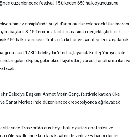
liğinde düzenlenecek festival, 15 ülkeden 650 halk oyuncusunu
yesi'nin ev sahipliğinde bu yıl 4'üncüsü düzenlenecek Uluslararası
ayım başladı. 8-15 Temmuz tarihleri arasında gerçekleştirilecek
klaşık 650 halk oyuncusu, Trabzon'a kültür ve sanat şöleni yaşatacak.
a günü saat 17.30'da Meydan'dan başlayacak Kortej Yürüyüşü ile
anından gelen ekipler, geleneksel kıyafetleri, yöresel enstrümanları ve
katacak.
r Belediye Başkanı Ahmet Metin Genç, festivale katılan ülke
 ve Sanat Merkezi'nde düzenlenecek resepsiyonda ağırlayacak.
ihlerinde Trabzon'da gün boyu halk oyunları gösterileri ve
a öğle saatlerinde kurulacak sahnede yerli ve yabancı ekipler