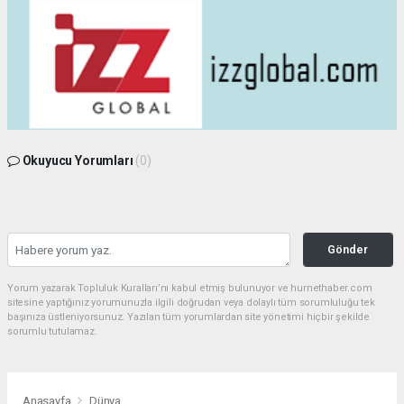
Okuyucu Yorumları
(0)
Gönder
Yorum yazarak Topluluk Kuralları’nı kabul etmiş bulunuyor ve hurnethaber.com
sitesine yaptığınız yorumunuzla ilgili doğrudan veya dolaylı tüm sorumluluğu tek
başınıza üstleniyorsunuz. Yazılan tüm yorumlardan site yönetimi hiçbir şekilde
sorumlu tutulamaz.
Anasayfa
Dünya