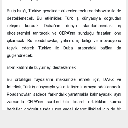
Bu iş birliği, Türkiye genelinde düzenlenecek roadshowlar ile de
desteklenecek. Bu etkinlikler, Türk iş dünyasıyla doğrudan
iletişim kurarak Dubai’nin dünya standartlarındaki iş
ekosistemini tanıtacak ve CEPA’nın sunduğu fırsatları öne
çıkaracak. Bu roadshowlar, yatırım, iş birliği ve inovasyonu
teşvik ederek Türkiye ile Dubai arasındaki bağları da
güçlendirecek.
Etkin katılım ile büyümeyi desteklemek
Bu ortaklığın faydalarını maksimize etmek için, DAFZ ve
Interlink, Türk iş dünyasıyla yakın iletişim kurmaya odaklanacak.
Roadshowlar, sadece farkındalık yaratmakla kalmayacak, aynı
zamanda CEPA’nın sürdürülebilir ticaret ortaklıkları kurma
hedefleri doğrultusunda uzun vadeli ticaret ilişkileri için de bir
platform sağlayacak.