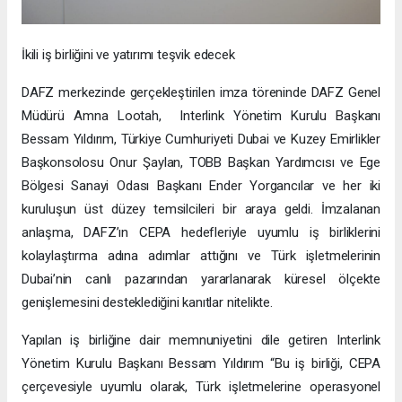
İkili iş birliğini ve yatırımı teşvik edecek
DAFZ merkezinde gerçekleştirilen imza töreninde DAFZ Genel
Müdürü Amna Lootah, Interlink Yönetim Kurulu Başkanı
Bessam Yıldırım, Türkiye Cumhuriyeti Dubai ve Kuzey Emirlikler
Başkonsolosu Onur Şaylan, TOBB Başkan Yardımcısı ve Ege
Bölgesi Sanayi Odası Başkanı Ender Yorgancılar ve her iki
kuruluşun üst düzey temsilcileri bir araya geldi. İmzalanan
anlaşma, DAFZ’ın CEPA hedefleriyle uyumlu iş birliklerini
kolaylaştırma adına adımlar attığını ve Türk işletmelerinin
Dubai’nin canlı pazarından yararlanarak küresel ölçekte
genişlemesini desteklediğini kanıtlar nitelikte.
Yapılan iş birliğine dair memnuniyetini dile getiren Interlink
Yönetim Kurulu Başkanı Bessam Yıldırım “Bu iş birliği, CEPA
çerçevesiyle uyumlu olarak, Türk işletmelerine operasyonel