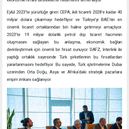
ekonomik refahı destekleme hedeflerini temel alıyor.
Eylül 2023’te yürürlüğe giren CEPA, ikili ticareti 2028’e kadar 40
milyar dolara çıkarmayı hedefliyor ve Türkiye’yi BAE’nin en
önemli ticaret ortaklarından biri haline getirmeyi amaçlıyor.
2023’te 19 milyar dolarlık petrol dışı ticaret hacminin
oluşmasını sağlayan bu anlaşma, ekonomik bağları
derinleştirmek için önemli bir fırsat sunuyor. DAFZ, Interlink ile
yaptığı ortaklık sayesinde Türk şirketlerinin bu fırsatlardan
yararlanmasını hedefliyor. Bu sayede, Türk işletmelerine Dubai
üzerinden Orta Doğu, Asya ve Afrika’daki stratejik pazarlara
erişim imkanı sağlanıyor.