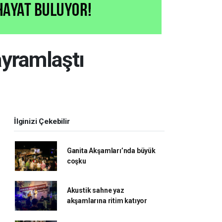
ayramlaştı
İlginizi Çekebilir
Ganita Akşamları’nda büyük
coşku
Akustik sahne yaz
akşamlarına ritim katıyor