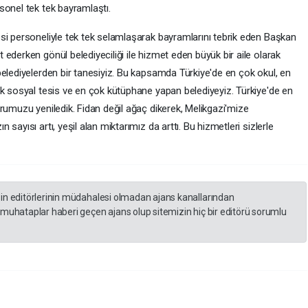
sonel tek tek bayramlaştı.
si personeliyle tek tek selamlaşarak bayramlarını tebrik eden Başkan
ederken gönül belediyeciliği ile hizmet eden büyük bir aile olarak
belediyelerden bir tanesiyiz. Bu kapsamda Türkiye'de en çok okul, en
ok sosyal tesis ve en çok kütüphane yapan belediyeyiz. Türkiye'de en
rumuzu yeniledik. Fidan değil ağaç dikerek, Melikgazi'mize
sayısı artı, yeşil alan miktarımız da arttı. Bu hizmetleri sizlerle
zin editörlerinin müdahalesi olmadan ajans kanallarından
 muhataplar haberi geçen ajans olup sitemizin hiç bir editörü sorumlu