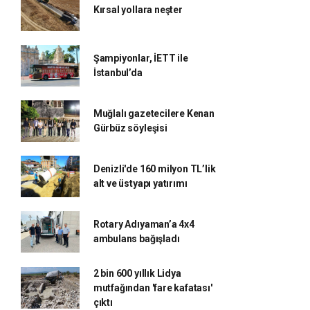
Kırsal yollara neşter
Şampiyonlar, İETT ile
İstanbul’da
Muğlalı gazetecilere Kenan
Gürbüz söyleşisi
Denizli'de 160 milyon TL’lik
alt ve üstyapı yatırımı
Rotary Adıyaman’a 4x4
ambulans bağışladı
2 bin 600 yıllık Lidya
mutfağından 'fare kafatası'
çıktı