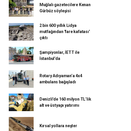
Muğlalı gazetecilere Kenan
Gürbüz söyleşisi
2 bin 600 yıllık Lidya
mutfağından 'fare kafatası'
çıktı
Şampiyonlar, İETT ile
İstanbul’da
Rotary Adıyaman’a 4x4
ambulans bağışladı
Denizli'de 160 milyon TL’lik
alt ve üstyapı yatırımı
Kırsal yollara neşter