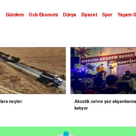
Gündem
Osb-Ekonomi
Dünya
Siyaset
Spor
Yaşam-S
Kripto Dünyası
Kültür-Sanat
Eğitim
llara neşter
Akustik sahne yaz akşamlarına
katıyor