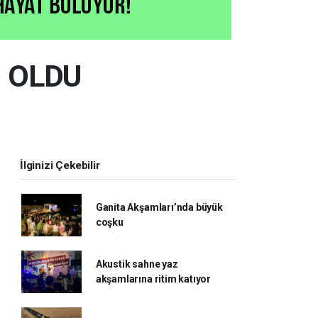
İ OLDU
İlginizi Çekebilir
Ganita Akşamları’nda büyük
coşku
Akustik sahne yaz
akşamlarına ritim katıyor