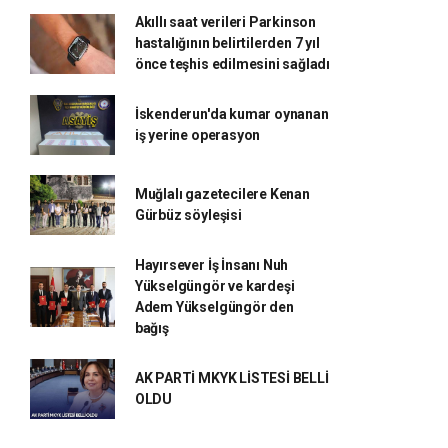
Akıllı saat verileri Parkinson
hastalığının belirtilerden 7 yıl
önce teşhis edilmesini sağladı
İskenderun'da kumar oynanan
iş yerine operasyon
Muğlalı gazetecilere Kenan
Gürbüz söyleşisi
Hayırsever İş İnsanı Nuh
Yükselgüngör ve kardeşi
Adem Yükselgüngör den
bağış
AK PARTİ MKYK LİSTESİ BELLİ
OLDU