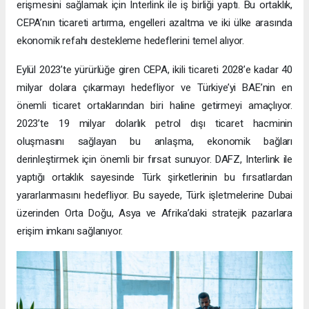
erişmesini sağlamak için Interlink ile iş birliği yaptı. Bu ortaklık,
CEPA’nın ticareti artırma, engelleri azaltma ve iki ülke arasında
ekonomik refahı destekleme hedeflerini temel alıyor.
Eylül 2023’te yürürlüğe giren CEPA, ikili ticareti 2028’e kadar 40
milyar dolara çıkarmayı hedefliyor ve Türkiye’yi BAE’nin en
önemli ticaret ortaklarından biri haline getirmeyi amaçlıyor.
2023’te 19 milyar dolarlık petrol dışı ticaret hacminin
oluşmasını sağlayan bu anlaşma, ekonomik bağları
derinleştirmek için önemli bir fırsat sunuyor. DAFZ, Interlink ile
yaptığı ortaklık sayesinde Türk şirketlerinin bu fırsatlardan
yararlanmasını hedefliyor. Bu sayede, Türk işletmelerine Dubai
üzerinden Orta Doğu, Asya ve Afrika’daki stratejik pazarlara
erişim imkanı sağlanıyor.