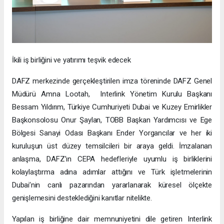
İkili iş birliğini ve yatırımı teşvik edecek
DAFZ merkezinde gerçekleştirilen imza töreninde DAFZ Genel
Müdürü Amna Lootah, Interlink Yönetim Kurulu Başkanı
Bessam Yıldırım, Türkiye Cumhuriyeti Dubai ve Kuzey Emirlikler
Başkonsolosu Onur Şaylan, TOBB Başkan Yardımcısı ve Ege
Bölgesi Sanayi Odası Başkanı Ender Yorgancılar ve her iki
kuruluşun üst düzey temsilcileri bir araya geldi. İmzalanan
anlaşma, DAFZ’ın CEPA hedefleriyle uyumlu iş birliklerini
kolaylaştırma adına adımlar attığını ve Türk işletmelerinin
Dubai’nin canlı pazarından yararlanarak küresel ölçekte
genişlemesini desteklediğini kanıtlar nitelikte.
Yapılan iş birliğine dair memnuniyetini dile getiren Interlink