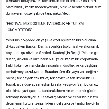
çıkmasını bekliyoruz. Festivalimizin temel amacı; Yeşillimizi,
Mardinimizi, kadim medeniyetimizi, birlik ve beraberliğimizi tüm
dünyaya en güzel şekilde tanıtmaktır."dedi.
"FESTİVALİMİZ DOSTLUK, KARDEŞLİK VE TURİZM
LOKOMOTİFİDİR"
Yeşilli'nin bölgedeki en yeşil ve özel ilçelerden biri olduğuna
dikkat çeken Başkan Demir, etkinliğin toplumsal ve ekonomik
boyutunu şu sözlerle özetledi: Kardeşliğin Beşiği: "Mardin gibi
dillerin, dinlerin ve kültürlerin buluştuğu kadim bir coğrafyada;
farklı köken ve inançlardan insanların dostluk ve kardeşliğini
pekiştirmeyi arzuluyoruz. Buradan tüm dünyaya vereceğimiz
mesaj; tek bayrak, tek millet, tek devlet ve tek ümmettir. Bu
topraklarda dünyaca meşhur kirazlar yetişiyor. Sembolümüz
olan kirazı yurt çapında tanıtarak ilçemizin ekonomik gücünü
artırmayı hedefliyoruz. Festivalin; Mardin ve Yeşilli’nin turistik
değerlerini, kültürel zenginliklerini geliştirici ve tanıtıcı büyük bir