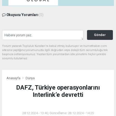
Okuyucu Yorumları
(0)
Gönder
Yorum yazarak Topluluk Kuralları’nı kabul etmiş bulunuyor ve hurnethaber.com
sitesine yaptığınız yorumunuzla ilgili doğrudan veya dolaylı tüm sorumluluğu tek
başınıza üstleniyorsunuz. Yazılan tüm yorumlardan site yönetimi hiçbir şekilde
sorumlu tutulamaz.
Anasayfa
Dünya
DAFZ, Türkiye operasyonlarını
Interlink’e devretti
DÜNYA
28.12.2024 - 13:40, Güncelleme: 28.12.2024 - 14:25