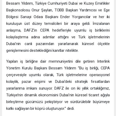
Bessam Yıldırım, Türkiye Cumhuriyeti Dubai ve Kuzey Emirlikler
Başkonsolosu Onur Şaylan, TOBB Başkan Yardımcısı ve Ege
Bölgesi Sanayi Odası Başkanı Ender Yorgancılar ve her iki
kuruluşun üst düzey temsilcileri bir araya geldi. İmzalanan
anlaşma, DAFZ’ın CEPA hedefleriyle uyumlu iş birliklerini
kolaylaştırma adına adımlar attığını ve Türk işletmelerinin
Dubai’nin canlı pazarından yararlanarak küresel ölçekte
genişlemesini desteklediğini kanıtlar nitelikte.
Yapılan iş birliğine dair memnuniyetini dile getiren Interlink
Yönetim Kurulu Başkanı Bessam Yıldırım “Bu iş birliği, CEPA
çerçevesiyle uyumlu olarak, Türk işletmelerine operasyonel
kolaylık, pazar erişimi ve Dubai’deki stratejik fırsatlardan
yararlanma imkanı sunuyor. DAFZ ile on iki yıllık ortaklığımız,
Türkiye’nin dinamik ekonomisini Dubai’nin küresel ticaret ağıyla
birleştirme gücümüzü pekiştiriyor ve sürdürülebilir büyümeye
katkı sağlayan bir köprü oluşturuyor.” dedi.