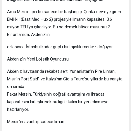
Ama Mersin için bu sadece bir başlangıç. Çünkü devreye giren
EMH-II (East Med Hub 2) projesiyle limanın kapasitesi 3,6
milyon TEU’ya çıkarılıyor. Bu ne demek biliyor musunuz?
Bir anlamda, Akdeniz’in
ortasında İstanbul kadar güçlü bir lojistik merkez doğuyor.
Akdeniz’in Yeni Lojistik Oyuncusu
Akdeniz havzasında rekabet sert. Yunanistan’ın Pire Limanı,
Mısır’ın Port Said’i ve İtalya’nın Gioia Tauro’su yıllardır bu yarışta
ön sırada.
Fakat Mersin, Türkiye’nin coğrafi avantajını ve ihracat
kapasitesini birleştirerek bu ligde kalıcı bir yer edinmeye
hazırlanıyor.
Mersin’in avantajı sadece liman