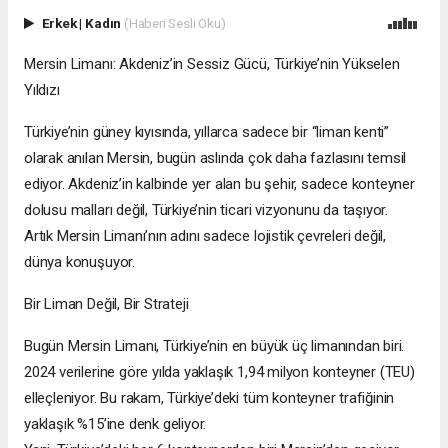
Erkek
|
Kadın
(Haberi Sesli Oku)
Mersin Limanı: Akdeniz’in Sessiz Gücü, Türkiye’nin Yükselen
Yıldızı
Türkiye’nin güney kıyısında, yıllarca sadece bir “liman kenti”
olarak anılan Mersin, bugün aslında çok daha fazlasını temsil
ediyor. Akdeniz’in kalbinde yer alan bu şehir, sadece konteyner
dolusu malları değil, Türkiye’nin ticari vizyonunu da taşıyor.
Artık Mersin Limanı’nın adını sadece lojistik çevreleri değil,
dünya konuşuyor.
Bir Liman Değil, Bir Strateji
Bugün Mersin Limanı, Türkiye’nin en büyük üç limanından biri.
2024 verilerine göre yılda yaklaşık 1,94 milyon konteyner (TEU)
elleçleniyor. Bu rakam, Türkiye’deki tüm konteyner trafiğinin
yaklaşık %15’ine denk geliyor.