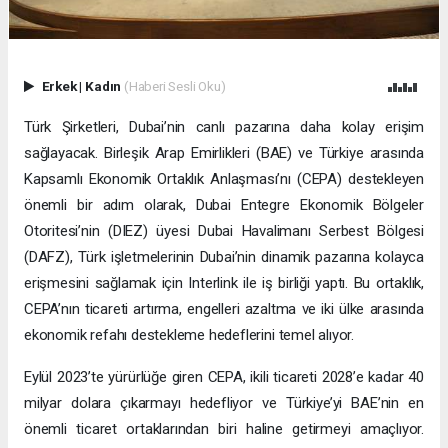
Erkek
|
Kadın
(Haberi Sesli Oku)
Türk Şirketleri, Dubai’nin canlı pazarına daha kolay erişim
sağlayacak. Birleşik Arap Emirlikleri (BAE) ve Türkiye arasında
Kapsamlı Ekonomik Ortaklık Anlaşması’nı (CEPA) destekleyen
önemli bir adım olarak, Dubai Entegre Ekonomik Bölgeler
Otoritesi’nin (DIEZ) üyesi Dubai Havalimanı Serbest Bölgesi
(DAFZ), Türk işletmelerinin Dubai’nin dinamik pazarına kolayca
erişmesini sağlamak için Interlink ile iş birliği yaptı. Bu ortaklık,
CEPA’nın ticareti artırma, engelleri azaltma ve iki ülke arasında
ekonomik refahı destekleme hedeflerini temel alıyor.
Eylül 2023’te yürürlüğe giren CEPA, ikili ticareti 2028’e kadar 40
milyar dolara çıkarmayı hedefliyor ve Türkiye’yi BAE’nin en
önemli ticaret ortaklarından biri haline getirmeyi amaçlıyor.