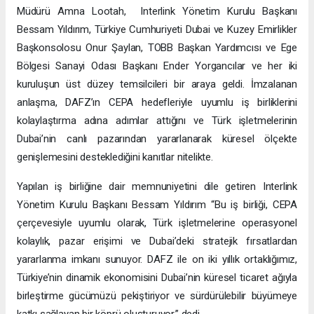
Müdürü Amna Lootah, Interlink Yönetim Kurulu Başkanı
Bessam Yıldırım, Türkiye Cumhuriyeti Dubai ve Kuzey Emirlikler
Başkonsolosu Onur Şaylan, TOBB Başkan Yardımcısı ve Ege
Bölgesi Sanayi Odası Başkanı Ender Yorgancılar ve her iki
kuruluşun üst düzey temsilcileri bir araya geldi. İmzalanan
anlaşma, DAFZ’ın CEPA hedefleriyle uyumlu iş birliklerini
kolaylaştırma adına adımlar attığını ve Türk işletmelerinin
Dubai’nin canlı pazarından yararlanarak küresel ölçekte
genişlemesini desteklediğini kanıtlar nitelikte.
Yapılan iş birliğine dair memnuniyetini dile getiren Interlink
Yönetim Kurulu Başkanı Bessam Yıldırım “Bu iş birliği, CEPA
çerçevesiyle uyumlu olarak, Türk işletmelerine operasyonel
kolaylık, pazar erişimi ve Dubai’deki stratejik fırsatlardan
yararlanma imkanı sunuyor. DAFZ ile on iki yıllık ortaklığımız,
Türkiye’nin dinamik ekonomisini Dubai’nin küresel ticaret ağıyla
birleştirme gücümüzü pekiştiriyor ve sürdürülebilir büyümeye
katkı sağlayan bir köprü oluşturuyor.” dedi.