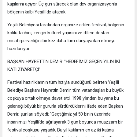
kapılarını açıyor. Üç gün sürecek olan dev organizasyonla
bölgenin kalbi Yeşilli'de atacak.
Yeşilli Belediyesi tarafından organize edilen festival; bölgenin
köklü tarihini, zengin kültürel yapısını ve dillere destan
misafirperverliğini bir kez daha tüm dünyaya ilan etmeye
hazırlanıyor.
BAŞKAN HAYRETTİN DEMİR: "HEDEFİMİZ GEÇEN YILIN İKİ
KATI ZİYARETÇİ"
Festival hazırlıklarının tüm hızıyla sürdüğünü belirten Yeşilli
Belediye Başkanı Hayrettin Demir, tüm vatandaşları bu büyük
coşkuya ortak olmaya davet etti. 1998 yılından bu yana bu
geleneği büyük bir gururla sürdürdüklerini ifade eden Başkan
Demir, şunları söyledi: "Geçtiğimiz yıl 50 binin üzerinde
insanımızı Yeşilli’de ağırlayarak 3 gün boyunca muazzam bir
festival coşkusu yaşadık. Bu yıl katılımın en az iki katına