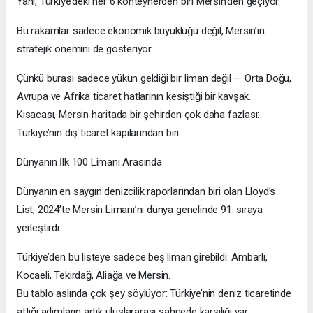
Yani, Türkiye’deki her 6 konteynerden biri Mersin’den geçiyor.
Bu rakamlar sadece ekonomik büyüklüğü değil, Mersin’in
stratejik önemini de gösteriyor.
Çünkü burası sadece yükün geldiği bir liman değil — Orta Doğu,
Avrupa ve Afrika ticaret hatlarının kesiştiği bir kavşak.
Kısacası, Mersin haritada bir şehirden çok daha fazlası:
Türkiye’nin dış ticaret kapılarından biri.
Dünyanın İlk 100 Limanı Arasında
Dünyanın en saygın denizcilik raporlarından biri olan Lloyd’s
List, 2024’te Mersin Limanı’nı dünya genelinde 91. sıraya
yerleştirdi.
Türkiye’den bu listeye sadece beş liman girebildi: Ambarlı,
Kocaeli, Tekirdağ, Aliağa ve Mersin.
Bu tablo aslında çok şey söylüyor: Türkiye’nin deniz ticaretinde
attığı adımların artık uluslararası sahnede karşılığı var.