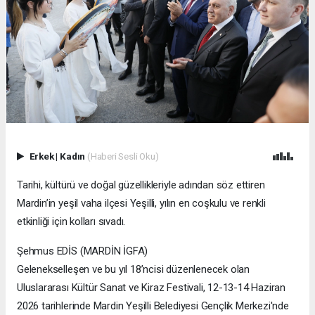
Erkek
|
Kadın
(Haberi Sesli Oku)
Tarihi, kültürü ve doğal güzellikleriyle adından söz ettiren
Mardin’in yeşil vaha ilçesi Yeşilli, yılın en coşkulu ve renkli
etkinliği için kolları sıvadı.
Şehmus EDİS (MARDİN İGFA)
Gelenekselleşen ve bu yıl 18’ncisi düzenlenecek olan
Uluslararası Kültür Sanat ve Kiraz Festivali, 12-13-14 Haziran
2026 tarihlerinde Mardin Yeşilli Belediyesi Gençlik Merkezi'nde