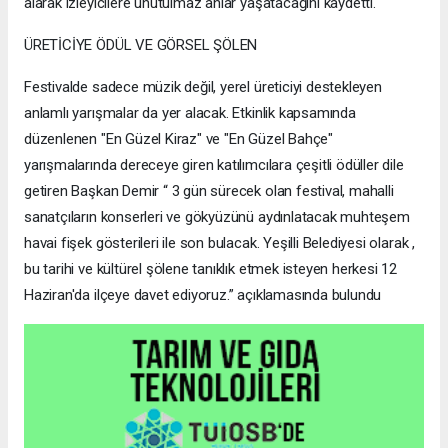
alarak izleyicilere unutulmaz anlar yaşatacağını kaydetti.
ÜRETİCİYE ÖDÜL VE GÖRSEL ŞÖLEN
Festivalde sadece müzik değil, yerel üreticiyi destekleyen
anlamlı yarışmalar da yer alacak. Etkinlik kapsamında
düzenlenen "En Güzel Kiraz" ve "En Güzel Bahçe"
yarışmalarında dereceye giren katılımcılara çeşitli ödüller dile
getiren Başkan Demir “ 3 gün sürecek olan festival, mahalli
sanatçıların konserleri ve gökyüzünü aydınlatacak muhteşem
havai fişek gösterileri ile son bulacak. Yeşilli Belediyesi olarak ,
bu tarihi ve kültürel şölene tanıklık etmek isteyen herkesi 12
Haziran'da ilçeye davet ediyoruz.” açıklamasında bulundu