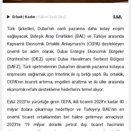
Erkek
|
Kadın
(Haberi Sesli Oku)
Türk Şirketleri, Dubai’nin canlı pazarına daha kolay erişim
sağlayacak. Birleşik Arap Emirlikleri (BAE) ve Türkiye arasında
Kapsamlı Ekonomik Ortaklık Anlaşması’nı (CEPA) destekleyen
önemli bir adım olarak, Dubai Entegre Ekonomik Bölgeler
Otoritesi’nin (DIEZ) üyesi Dubai Havalimanı Serbest Bölgesi
(DAFZ), Türk işletmelerinin Dubai’nin dinamik pazarına kolayca
erişmesini sağlamak için Interlink ile iş birliği yaptı. Bu ortaklık,
CEPA’nın ticareti artırma, engelleri azaltma ve iki ülke arasında
ekonomik refahı destekleme hedeflerini temel alıyor.
Eylül 2023’te yürürlüğe giren CEPA, ikili ticareti 2028’e kadar 40
milyar dolara çıkarmayı hedefliyor ve Türkiye’yi BAE’nin en
önemli ticaret ortaklarından biri haline getirmeyi amaçlıyor.
2023’te 19 milyar dolarlık petrol dışı ticaret hacminin