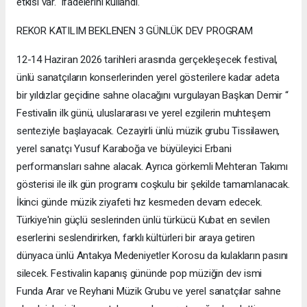
etkisi var." ifadelerini kullandı.
REKOR KATILIM BEKLENEN 3 GÜNLÜK DEV PROGRAM
12-14 Haziran 2026 tarihleri arasında gerçekleşecek festival,
ünlü sanatçıların konserlerinden yerel gösterilere kadar adeta
bir yıldızlar geçidine sahne olacağını vurgulayan Başkan Demir “
Festivalin ilk günü, uluslararası ve yerel ezgilerin muhteşem
senteziyle başlayacak. Cezayirli ünlü müzik grubu Tissilawen,
yerel sanatçı Yusuf Karaboğa ve büyüleyici Erbani
performansları sahne alacak. Ayrıca görkemli Mehteran Takımı
gösterisi ile ilk gün programı coşkulu bir şekilde tamamlanacak.
İkinci günde müzik ziyafeti hız kesmeden devam edecek.
Türkiye'nin güçlü seslerinden ünlü türkücü Kubat en sevilen
eserlerini seslendirirken, farklı kültürleri bir araya getiren
dünyaca ünlü Antakya Medeniyetler Korosu da kulakların pasını
silecek. Festivalin kapanış gününde pop müziğin dev ismi
Funda Arar ve Reyhani Müzik Grubu ve yerel sanatçılar sahne