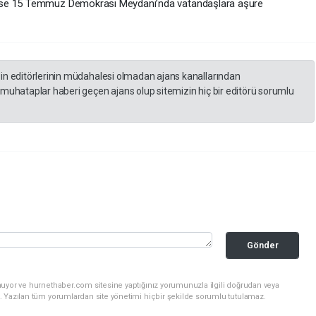
ise 15 Temmuz Demokrasi Meydanı’nda vatandaşlara aşure
zin editörlerinin müdahalesi olmadan ajans kanallarından
 muhataplar haberi geçen ajans olup sitemizin hiç bir editörü sorumlu
Gönder
nuyor ve hurnethaber.com sitesine yaptığınız yorumunuzla ilgili doğrudan veya
. Yazılan tüm yorumlardan site yönetimi hiçbir şekilde sorumlu tutulamaz.