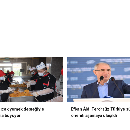
 sıcak yemek desteğiyle
Efkan Âlâ: Terörsüz Türkiye s
ma büyüyor
önemli aşamaya ulaşıldı