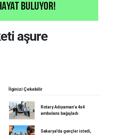
eti aşure
İlginizi Çekebilir
Rotary Adıyaman’a 4x4
ambulans bağışladı
Sakarya'da gençler istedi,