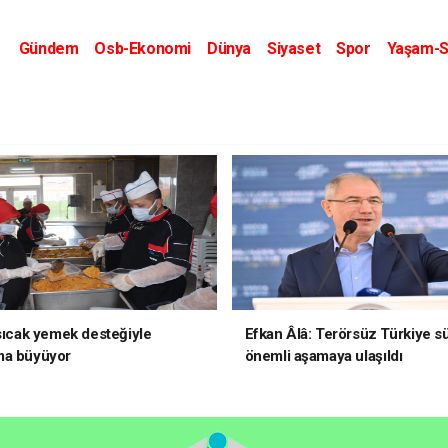
Gündem
Osb-Ekonomi
Dünya
Siyaset
Spor
Yaşam-S
Kripto Dünyası
Kültür-Sanat
Eğitim
 sıcak yemek desteğiyle
Efkan Âlâ: Terörsüz Türkiye s
ma büyüyor
önemli aşamaya ulaşıldı