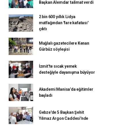
Başkan Alemdar talimat verdi
2 bin 600 yıllık Lidya
mutfağından 'fare kafatası'
çıktı
Muğlalı gazetecilere Kenan
Gürbüz söyleşisi
İzmit'te sıcak yemek
desteğiyle dayanışma büyüyor
Akademi Manisa’da eğitimler
başladı
Gebze'de 5 Başkan Şehit
Yılmaz Argon Caddesi'nde