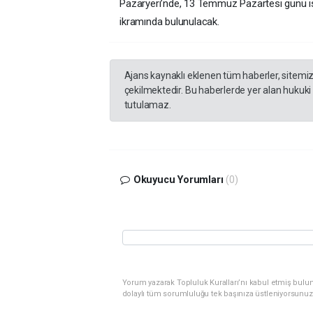
Pazaryeri’nde, 13 Temmuz Pazartesi günü 
ikramında bulunulacak.
Ajans kaynaklı eklenen tüm haberler, sitemi
çekilmektedir. Bu haberlerde yer alan hukuki
tutulamaz.
Okuyucu Yorumları
(0)
Yorum yazarak Topluluk Kuralları’nı kabul etmiş bulu
dolaylı tüm sorumluluğu tek başınıza üstleniyorsunuz