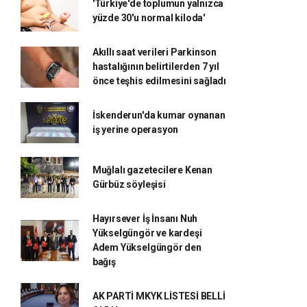
'Türkiye'de toplumun yalnızca
yüzde 30'u normal kiloda'
Akıllı saat verileri Parkinson
hastalığının belirtilerden 7 yıl
önce teşhis edilmesini sağladı
İskenderun'da kumar oynanan
iş yerine operasyon
Muğlalı gazetecilere Kenan
Gürbüz söyleşisi
Hayırsever İş İnsanı Nuh
Yükselgüngör ve kardeşi
Adem Yükselgüngör den
bağış
AK PARTİ MKYK LİSTESİ BELLİ