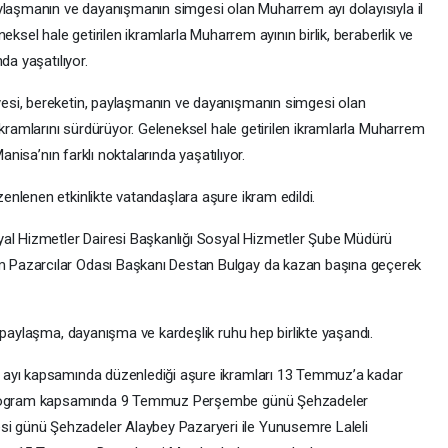
ylaşmanın ve dayanışmanın simgesi olan Muharrem ayı dolayısıyla il
eksel hale getirilen ikramlarla Muharrem ayının birlik, beraberlik ve
da yaşatılıyor.
esi, bereketin, paylaşmanın ve dayanışmanın simgesi olan
ikramlarını sürdürüyor. Geleneksel hale getirilen ikramlarla Muharrem
anisa’nın farklı noktalarında yaşatılıyor.
nlenen etkinlikte vatandaşlara aşure ikram edildi.
yal Hizmetler Dairesi Başkanlığı Sosyal Hizmetler Şube Müdürü
 Pazarcılar Odası Başkanı Destan Bulgay da kazan başına geçerek
 paylaşma, dayanışma ve kardeşlik ruhu hep birlikte yaşandı.
 ayı kapsamında düzenlediği aşure ikramları 13 Temmuz’a kadar
. Program kapsamında 9 Temmuz Perşembe günü Şehzadeler
 günü Şehzadeler Alaybey Pazaryeri ile Yunusemre Laleli