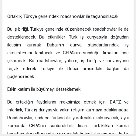
Ortaklık, Türkiye genelindeki roadshowlar ile taçlandırılacak
Bu iş birliği, Türkiye genelinde düzenlenecek roadshowlar ile de
desteklenecek. Bu etkinlikler, Türk iş dünyasıyla doğrudan
iletişim kurarak Dubai’nin dünya standartlarındaki iş
ekosistemini tanıtacak ve CEPA’nın sunduğu fırsatları öne
çıkaracak. Bu roadshowlar, yatırım, iş birliği ve inovasyonu
teşvik ederek Türkiye ile Dubai arasındaki bağları da
güçlendirecek.
Etkin katılım ile büyümeyi desteklemek
Bu ortaklığın faydalarını maksimize etmek için, DAFZ ve
Interlink, Türk iş dünyasıyla yakın iletişim kurmaya odaklanacak.
Roadshowlar, sadece farkındalık yaratmakla kalmayacak, aynı
zamanda CEPA’nın sürdürülebilir ticaret ortaklıkları kurma
hedefleri doğrultusunda uzun vadeli ticaret ilişkileri için de bir