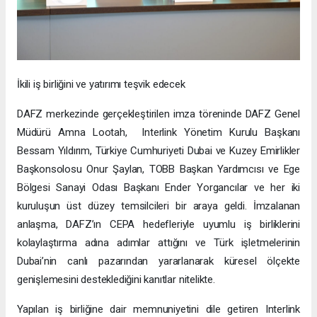
İkili iş birliğini ve yatırımı teşvik edecek
DAFZ merkezinde gerçekleştirilen imza töreninde DAFZ Genel
Müdürü Amna Lootah, Interlink Yönetim Kurulu Başkanı
Bessam Yıldırım, Türkiye Cumhuriyeti Dubai ve Kuzey Emirlikler
Başkonsolosu Onur Şaylan, TOBB Başkan Yardımcısı ve Ege
Bölgesi Sanayi Odası Başkanı Ender Yorgancılar ve her iki
kuruluşun üst düzey temsilcileri bir araya geldi. İmzalanan
anlaşma, DAFZ’ın CEPA hedefleriyle uyumlu iş birliklerini
kolaylaştırma adına adımlar attığını ve Türk işletmelerinin
Dubai’nin canlı pazarından yararlanarak küresel ölçekte
genişlemesini desteklediğini kanıtlar nitelikte.
Yapılan iş birliğine dair memnuniyetini dile getiren Interlink