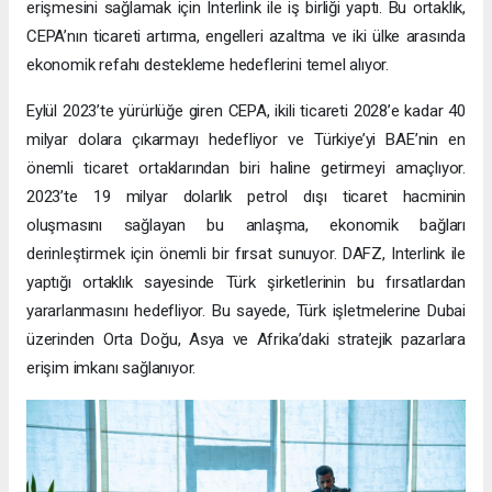
erişmesini sağlamak için Interlink ile iş birliği yaptı. Bu ortaklık,
CEPA’nın ticareti artırma, engelleri azaltma ve iki ülke arasında
ekonomik refahı destekleme hedeflerini temel alıyor.
Eylül 2023’te yürürlüğe giren CEPA, ikili ticareti 2028’e kadar 40
milyar dolara çıkarmayı hedefliyor ve Türkiye’yi BAE’nin en
önemli ticaret ortaklarından biri haline getirmeyi amaçlıyor.
2023’te 19 milyar dolarlık petrol dışı ticaret hacminin
oluşmasını sağlayan bu anlaşma, ekonomik bağları
derinleştirmek için önemli bir fırsat sunuyor. DAFZ, Interlink ile
yaptığı ortaklık sayesinde Türk şirketlerinin bu fırsatlardan
yararlanmasını hedefliyor. Bu sayede, Türk işletmelerine Dubai
üzerinden Orta Doğu, Asya ve Afrika’daki stratejik pazarlara
erişim imkanı sağlanıyor.