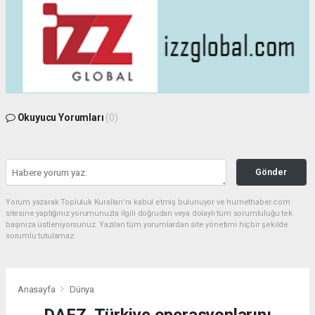
Okuyucu Yorumları
(0)
Gönder
Yorum yazarak Topluluk Kuralları’nı kabul etmiş bulunuyor ve hurnethaber.com
sitesine yaptığınız yorumunuzla ilgili doğrudan veya dolaylı tüm sorumluluğu tek
başınıza üstleniyorsunuz. Yazılan tüm yorumlardan site yönetimi hiçbir şekilde
sorumlu tutulamaz.
Anasayfa
Dünya