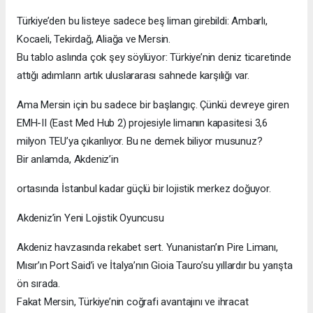
Türkiye’den bu listeye sadece beş liman girebildi: Ambarlı,
Kocaeli, Tekirdağ, Aliağa ve Mersin.
Bu tablo aslında çok şey söylüyor: Türkiye’nin deniz ticaretinde
attığı adımların artık uluslararası sahnede karşılığı var.
Ama Mersin için bu sadece bir başlangıç. Çünkü devreye giren
EMH-II (East Med Hub 2) projesiyle limanın kapasitesi 3,6
milyon TEU’ya çıkarılıyor. Bu ne demek biliyor musunuz?
Bir anlamda, Akdeniz’in
ortasında İstanbul kadar güçlü bir lojistik merkez doğuyor.
Akdeniz’in Yeni Lojistik Oyuncusu
Akdeniz havzasında rekabet sert. Yunanistan’ın Pire Limanı,
Mısır’ın Port Said’i ve İtalya’nın Gioia Tauro’su yıllardır bu yarışta
ön sırada.
Fakat Mersin, Türkiye’nin coğrafi avantajını ve ihracat