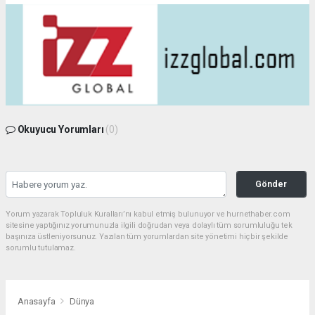
Okuyucu Yorumları
(0)
Gönder
Yorum yazarak Topluluk Kuralları’nı kabul etmiş bulunuyor ve hurnethaber.com
sitesine yaptığınız yorumunuzla ilgili doğrudan veya dolaylı tüm sorumluluğu tek
başınıza üstleniyorsunuz. Yazılan tüm yorumlardan site yönetimi hiçbir şekilde
sorumlu tutulamaz.
Anasayfa
Dünya