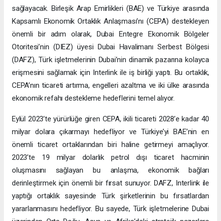
sağlayacak. Birleşik Arap Emirlikleri (BAE) ve Türkiye arasında
Kapsamlı Ekonomik Ortaklık Anlaşması’nı (CEPA) destekleyen
önemli bir adım olarak, Dubai Entegre Ekonomik Bölgeler
Otoritesi’nin (DIEZ) üyesi Dubai Havalimanı Serbest Bölgesi
(DAFZ), Türk işletmelerinin Dubai’nin dinamik pazarına kolayca
erişmesini sağlamak için Interlink ile iş birliği yaptı. Bu ortaklık,
CEPA’nın ticareti artırma, engelleri azaltma ve iki ülke arasında
ekonomik refahı destekleme hedeflerini temel alıyor.
Eylül 2023’te yürürlüğe giren CEPA, ikili ticareti 2028’e kadar 40
milyar dolara çıkarmayı hedefliyor ve Türkiye’yi BAE’nin en
önemli ticaret ortaklarından biri haline getirmeyi amaçlıyor.
2023’te 19 milyar dolarlık petrol dışı ticaret hacminin
oluşmasını sağlayan bu anlaşma, ekonomik bağları
derinleştirmek için önemli bir fırsat sunuyor. DAFZ, Interlink ile
yaptığı ortaklık sayesinde Türk şirketlerinin bu fırsatlardan
yararlanmasını hedefliyor. Bu sayede, Türk işletmelerine Dubai