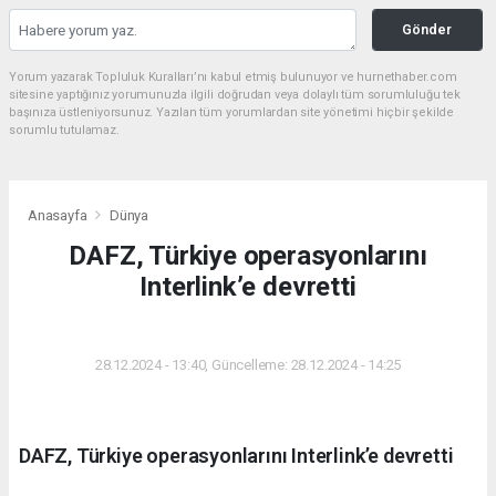
Gönder
Yorum yazarak Topluluk Kuralları’nı kabul etmiş bulunuyor ve hurnethaber.com
sitesine yaptığınız yorumunuzla ilgili doğrudan veya dolaylı tüm sorumluluğu tek
başınıza üstleniyorsunuz. Yazılan tüm yorumlardan site yönetimi hiçbir şekilde
sorumlu tutulamaz.
Anasayfa
Dünya
DAFZ, Türkiye operasyonlarını
Interlink’e devretti
DÜNYA
28.12.2024 - 13:40, Güncelleme: 28.12.2024 - 14:25
DAFZ, Türkiye operasyonlarını Interlink’e devretti