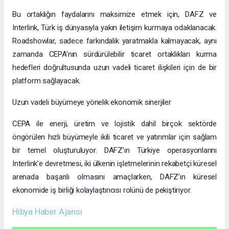
Bu ortaklığın faydalarını maksimize etmek için, DAFZ ve
Interlink, Türk iş dünyasıyla yakın iletişim kurmaya odaklanacak.
Roadshowlar, sadece farkındalık yaratmakla kalmayacak, aynı
zamanda CEPA’nın sürdürülebilir ticaret ortaklıkları kurma
hedefleri doğrultusunda uzun vadeli ticaret ilişkileri için de bir
platform sağlayacak.
Uzun vadeli büyümeye yönelik ekonomik sinerjiler
CEPA ile enerji, üretim ve lojistik dahil birçok sektörde
öngörülen hızlı büyümeyle ikili ticaret ve yatırımlar için sağlam
bir temel oluşturuluyor. DAFZ’ın Türkiye operasyonlarını
Interlink’e devretmesi, iki ülkenin işletmelerinin rekabetçi küresel
arenada başarılı olmasını amaçlarken, DAFZ’ın küresel
ekonomide iş birliği kolaylaştırıcısı rolünü de pekiştiriyor.
Hibya Haber Ajansı