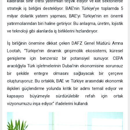
kaldırarak sınır ötesi yatırımları teşvik ediyor ve kilit sektörlerde
stratejik iş birliğini destekliyor. BAE’nin Türkiye’ye toplamda 5
milyar dolarlık yatırım yapması, BAE’yi Türkiye’nin en önemli
yatırımcılarından biri haline getiriyor. Bu anlaşma, üretim, lojistik
ve teknoloji gibi alanlarda iş birliklerini hızlandırıyor.
İş birliğinin önemine dikkat çeken DAFZ Genel Müdürü Amna
Lootah, “Türkiye’nin dinamik girişimcilik ekosistemi, küresel
genişleme için benzersiz bir potansiyel sunuyor. CEPA
aracılığıyla Türk işletmelerinin Dubai’nin ekonomisine sorunsuz
bir şekilde entegre olmasını sağlayacak bir çerçeve
oluşturuyoruz. Bu ortaklık, BAE ve Türkiye arasındaki ekonomik
ilişkileri güçlendirme yolunda kritik bir adımı temsil ediyor ve
kapsayıcı büyümeyle sürdürülebilir refah için ortak
vizyonumuzu inşa ediyor.” ifadelerini kullandı.