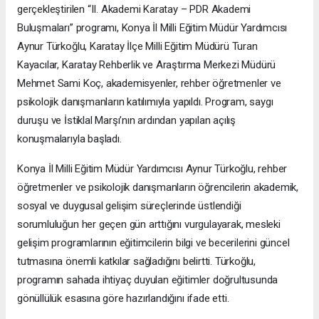
gerçekleştirilen “II. Akademi Karatay – PDR Akademi
Buluşmaları” programı, Konya İl Milli Eğitim Müdür Yardımcısı
Aynur Türkoğlu, Karatay İlçe Milli Eğitim Müdürü Turan
Kayacılar, Karatay Rehberlik ve Araştırma Merkezi Müdürü
Mehmet Sami Koç, akademisyenler, rehber öğretmenler ve
psikolojik danışmanların katılımıyla yapıldı. Program, saygı
duruşu ve İstiklal Marşı’nın ardından yapılan açılış
konuşmalarıyla başladı.
Konya İl Milli Eğitim Müdür Yardımcısı Aynur Türkoğlu, rehber
öğretmenler ve psikolojik danışmanların öğrencilerin akademik,
sosyal ve duygusal gelişim süreçlerinde üstlendiği
sorumluluğun her geçen gün arttığını vurgulayarak, mesleki
gelişim programlarının eğitimcilerin bilgi ve becerilerini güncel
tutmasına önemli katkılar sağladığını belirtti. Türkoğlu,
programın sahada ihtiyaç duyulan eğitimler doğrultusunda
gönüllülük esasına göre hazırlandığını ifade etti.