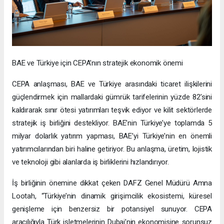
BAE ve Türkiye için CEPA’nın stratejik ekonomik önemi
CEPA anlaşması, BAE ve Türkiye arasındaki ticaret ilişkilerini
güçlendirmek için mallardaki gümrük tarifelerinin yüzde 82’sini
kaldırarak sınır ötesi yatırımları teşvik ediyor ve kilit sektörlerde
stratejik iş birliğini destekliyor. BAE’nin Türkiye’ye toplamda 5
milyar dolarlık yatırım yapması, BAE’yi Türkiye’nin en önemli
yatırımcılarından biri haline getiriyor. Bu anlaşma, üretim, lojistik
ve teknoloji gibi alanlarda iş birliklerini hızlandırıyor.
İş birliğinin önemine dikkat çeken DAFZ Genel Müdürü Amna
Lootah, “Türkiye’nin dinamik girişimcilik ekosistemi, küresel
genişleme için benzersiz bir potansiyel sunuyor. CEPA
aracılığıyla Türk işletmelerinin Dubai’nin ekonomisine sorunsuz