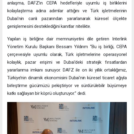
anlaşma, DAFZ’ın CEPA hedefleriyle uyumlu iş birliklerini
kolaylaştırma adına adımlar attığını ve Türk işletmelerinin
Dubai’nin canlı pazarından yararlanarak küresel ölçekte
genişlemesini desteklediğini kanıtlar nitelikte.
Yapılan iş birliğine dair memnuniyetini dile getiren Interlink
Yönetim Kurulu Başkanı Bessam Yıldırım “Bu iş birliği, CEPA
çerçevesiyle uyumlu olarak, Türk işletmelerine operasyonel
kolaylık, pazar erişimi ve Dubai’deki stratejik fırsatlardan
yararlanma imkanı sunuyor. DAFZ ile on iki yıllık ortaklığımız,
Türkiye’nin dinamik ekonomisini Dubai’nin küresel ticaret ağıyla
birleştirme gücümüzü pekiştiriyor ve sürdürülebilir büyümeye
katkı sağlayan bir köprü oluşturuyor.” dedi.