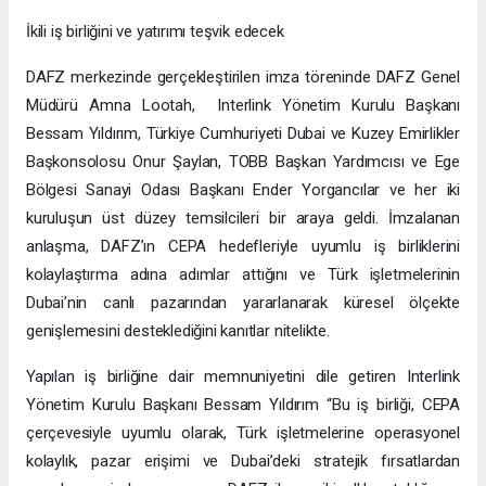
İkili iş birliğini ve yatırımı teşvik edecek
DAFZ merkezinde gerçekleştirilen imza töreninde DAFZ Genel
Müdürü Amna Lootah, Interlink Yönetim Kurulu Başkanı
Bessam Yıldırım, Türkiye Cumhuriyeti Dubai ve Kuzey Emirlikler
Başkonsolosu Onur Şaylan, TOBB Başkan Yardımcısı ve Ege
Bölgesi Sanayi Odası Başkanı Ender Yorgancılar ve her iki
kuruluşun üst düzey temsilcileri bir araya geldi. İmzalanan
anlaşma, DAFZ’ın CEPA hedefleriyle uyumlu iş birliklerini
kolaylaştırma adına adımlar attığını ve Türk işletmelerinin
Dubai’nin canlı pazarından yararlanarak küresel ölçekte
genişlemesini desteklediğini kanıtlar nitelikte.
Yapılan iş birliğine dair memnuniyetini dile getiren Interlink
Yönetim Kurulu Başkanı Bessam Yıldırım “Bu iş birliği, CEPA
çerçevesiyle uyumlu olarak, Türk işletmelerine operasyonel
kolaylık, pazar erişimi ve Dubai’deki stratejik fırsatlardan