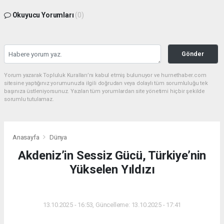
Okuyucu Yorumları
(0)
Gönder
Yorum yazarak Topluluk Kuralları’nı kabul etmiş bulunuyor ve hurnethaber.com
sitesine yaptığınız yorumunuzla ilgili doğrudan veya dolaylı tüm sorumluluğu tek
başınıza üstleniyorsunuz. Yazılan tüm yorumlardan site yönetimi hiçbir şekilde
sorumlu tutulamaz.
Anasayfa
Dünya
Akdeniz’in Sessiz Gücü, Türkiye’nin
Yükselen Yıldızı
DÜNYA
13.10.2025 - 16:53, Güncelleme: 13.10.2025 - 17:41