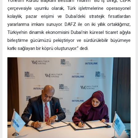
Yönetim Kurulu Başkanı Bessam Yıldırım “Bu iş birliği, CEPA
çerçevesiyle uyumlu olarak, Türk işletmelerine operasyonel
kolaylık, pazar erişimi ve Dubai’deki stratejik fırsatlardan
yararlanma imkanı sunuyor. DAFZ ile on iki yıllık ortaklığımız,
Türkiye’nin dinamik ekonomisini Dubai’nin küresel ticaret ağıyla
birleştirme gücümüzü pekiştiriyor ve sürdürülebilir büyümeye
katkı sağlayan bir köprü oluşturuyor.” dedi.