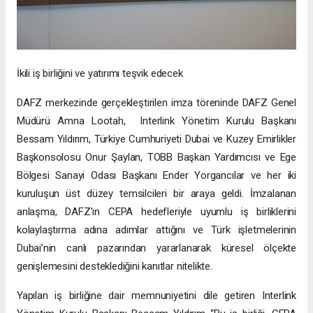
İkili iş birliğini ve yatırımı teşvik edecek
DAFZ merkezinde gerçekleştirilen imza töreninde DAFZ Genel
Müdürü Amna Lootah, Interlink Yönetim Kurulu Başkanı
Bessam Yıldırım, Türkiye Cumhuriyeti Dubai ve Kuzey Emirlikler
Başkonsolosu Onur Şaylan, TOBB Başkan Yardımcısı ve Ege
Bölgesi Sanayi Odası Başkanı Ender Yorgancılar ve her iki
kuruluşun üst düzey temsilcileri bir araya geldi. İmzalanan
anlaşma, DAFZ’ın CEPA hedefleriyle uyumlu iş birliklerini
kolaylaştırma adına adımlar attığını ve Türk işletmelerinin
Dubai’nin canlı pazarından yararlanarak küresel ölçekte
genişlemesini desteklediğini kanıtlar nitelikte.
Yapılan iş birliğine dair memnuniyetini dile getiren Interlink