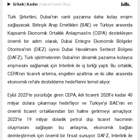
Erkek
|
Kadın
(Haberi Sesli Oku)
Türk Şirketleri, Dubai’nin canlı pazarına daha kolay erişim
sağlayacak. Birleşik Arap Emirlikleri (BAE) ve Türkiye arasında
Kapsamlı Ekonomik Ortaklık Anlaşması’nı (CEPA) destekleyen
önemli bir adım olarak, Dubai Entegre Ekonomik Bölgeler
Otoritesi’nin (DIEZ) üyesi Dubai Havalimanı Serbest Bölgesi
(DAFZ), Türk işletmelerinin Dubai’nin dinamik pazarına kolayca
erişmesini sağlamak için Interlink ile iş birliği yaptı. Bu ortaklık,
CEPA’nın ticareti artırma, engelleri azaltma ve iki ülke arasında
ekonomik refahı destekleme hedeflerini temel alıyor.
Eylül 2023’te yürürlüğe giren CEPA, ikili ticareti 2028’e kadar 40
milyar dolara çıkarmayı hedefliyor ve Türkiye’yi BAE’nin en
önemli ticaret ortaklarından biri haline getirmeyi amaçlıyor.
2023’te 19 milyar dolarlık petrol dışı ticaret hacminin
oluşmasını sağlayan bu anlaşma, ekonomik bağları
derinleştirmek için önemli bir fırsat sunuyor. DAFZ, Interlink ile