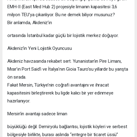
EMH-II (East Med Hub 2) projesiyle limanın kapasitesi 3,6
milyon TEU’ya çıkarılıyor. Bu ne demek biliyor musunuz?
Bir anlamda, Akdeniz’in
ortasında İstanbul kadar güçlü bir lojistik merkez doğuyor.
Akdeniz’in Yeni Lojistik Oyuncusu
Akdeniz havzasında rekabet sert. Yunanistan’ın Pire Limanı,
Mısır’ın Port Said’i ve İtalya’nın Gioia Tauro’su yıllardır bu yarışta
ön sırada.
Fakat Mersin, Türkiye’nin coğrafi avantajını ve ihracat
kapasitesini birleştirerek bu ligde kalıcı bir yer edinmeye
hazırlanıyor.
Mersin’in avantajı sadece liman
büyüklüğü değil. Demiryolu bağlantısı, lojistik köyleri ve serbest
bölgesiyle birlikte, burası aslında “entegre bir ticaret üssü”