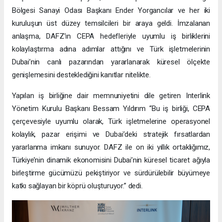
Bölgesi Sanayi Odası Başkanı Ender Yorgancılar ve her iki
kuruluşun üst düzey temsilcileri bir araya geldi. İmzalanan
anlaşma, DAFZ’ın CEPA hedefleriyle uyumlu iş birliklerini
kolaylaştırma adına adımlar attığını ve Türk işletmelerinin
Dubai’nin canlı pazarından yararlanarak küresel ölçekte
genişlemesini desteklediğini kanıtlar nitelikte.
Yapılan iş birliğine dair memnuniyetini dile getiren Interlink
Yönetim Kurulu Başkanı Bessam Yıldırım “Bu iş birliği, CEPA
çerçevesiyle uyumlu olarak, Türk işletmelerine operasyonel
kolaylık, pazar erişimi ve Dubai’deki stratejik fırsatlardan
yararlanma imkanı sunuyor. DAFZ ile on iki yıllık ortaklığımız,
Türkiye’nin dinamik ekonomisini Dubai’nin küresel ticaret ağıyla
birleştirme gücümüzü pekiştiriyor ve sürdürülebilir büyümeye
katkı sağlayan bir köprü oluşturuyor.” dedi.