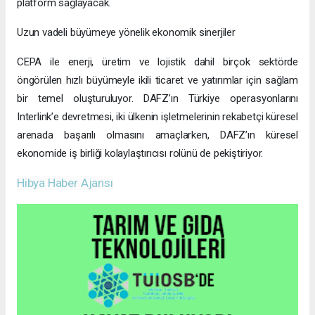
platform sağlayacak.
Uzun vadeli büyümeye yönelik ekonomik sinerjiler
CEPA ile enerji, üretim ve lojistik dahil birçok sektörde
öngörülen hızlı büyümeyle ikili ticaret ve yatırımlar için sağlam
bir temel oluşturuluyor. DAFZ’ın Türkiye operasyonlarını
Interlink’e devretmesi, iki ülkenin işletmelerinin rekabetçi küresel
arenada başarılı olmasını amaçlarken, DAFZ’ın küresel
ekonomide iş birliği kolaylaştırıcısı rolünü de pekiştiriyor.
Hibya Haber Ajansı