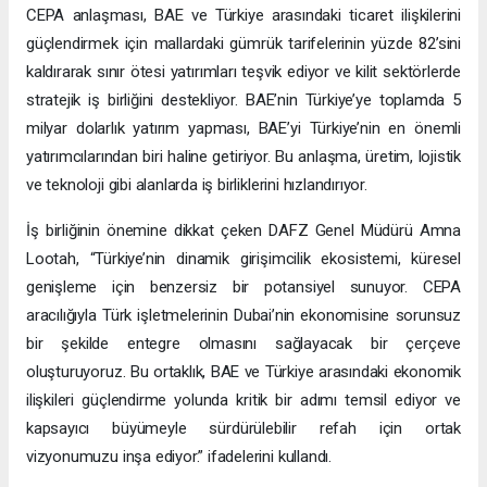
CEPA anlaşması, BAE ve Türkiye arasındaki ticaret ilişkilerini
güçlendirmek için mallardaki gümrük tarifelerinin yüzde 82’sini
kaldırarak sınır ötesi yatırımları teşvik ediyor ve kilit sektörlerde
stratejik iş birliğini destekliyor. BAE’nin Türkiye’ye toplamda 5
milyar dolarlık yatırım yapması, BAE’yi Türkiye’nin en önemli
yatırımcılarından biri haline getiriyor. Bu anlaşma, üretim, lojistik
ve teknoloji gibi alanlarda iş birliklerini hızlandırıyor.
İş birliğinin önemine dikkat çeken DAFZ Genel Müdürü Amna
Lootah, “Türkiye’nin dinamik girişimcilik ekosistemi, küresel
genişleme için benzersiz bir potansiyel sunuyor. CEPA
aracılığıyla Türk işletmelerinin Dubai’nin ekonomisine sorunsuz
bir şekilde entegre olmasını sağlayacak bir çerçeve
oluşturuyoruz. Bu ortaklık, BAE ve Türkiye arasındaki ekonomik
ilişkileri güçlendirme yolunda kritik bir adımı temsil ediyor ve
kapsayıcı büyümeyle sürdürülebilir refah için ortak
vizyonumuzu inşa ediyor.” ifadelerini kullandı.