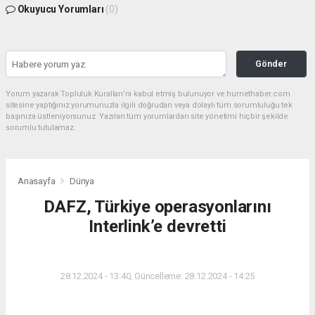
Okuyucu Yorumları
(0)
Gönder
Yorum yazarak Topluluk Kuralları’nı kabul etmiş bulunuyor ve hurnethaber.com
sitesine yaptığınız yorumunuzla ilgili doğrudan veya dolaylı tüm sorumluluğu tek
başınıza üstleniyorsunuz. Yazılan tüm yorumlardan site yönetimi hiçbir şekilde
sorumlu tutulamaz.
Anasayfa
Dünya
DAFZ, Türkiye operasyonlarını
Interlink’e devretti
DÜNYA
28.12.2024 - 13:40, Güncelleme: 28.12.2024 - 14:25