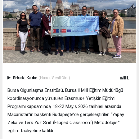
Erkek
|
Kadın
(Haberi Sesli Oku)
Bursa Olgunlaşma Enstitüsü, Bursa İl Millî Eğitim Müdürlüğü
koordinasyonunda yürütülen Erasmus+ Yetişkin Eğitimi
Programı kapsamında, 18-22 Mayıs 2026 tarihleri arasında
Macaristan’ın başkenti Budapeşte’de gerçekleştirilen “Yapay
Zekâ ve Ters Yüz Sınıf (Flipped Classroom) Metodolojisi”
eğitim faaliyetine katıldı.