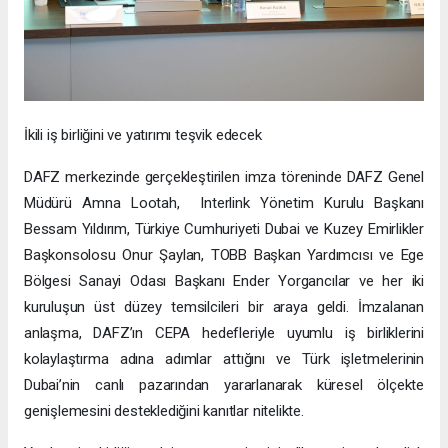
İkili iş birliğini ve yatırımı teşvik edecek
DAFZ merkezinde gerçekleştirilen imza töreninde DAFZ Genel
Müdürü Amna Lootah, Interlink Yönetim Kurulu Başkanı
Bessam Yıldırım, Türkiye Cumhuriyeti Dubai ve Kuzey Emirlikler
Başkonsolosu Onur Şaylan, TOBB Başkan Yardımcısı ve Ege
Bölgesi Sanayi Odası Başkanı Ender Yorgancılar ve her iki
kuruluşun üst düzey temsilcileri bir araya geldi. İmzalanan
anlaşma, DAFZ’ın CEPA hedefleriyle uyumlu iş birliklerini
kolaylaştırma adına adımlar attığını ve Türk işletmelerinin
Dubai’nin canlı pazarından yararlanarak küresel ölçekte
genişlemesini desteklediğini kanıtlar nitelikte.