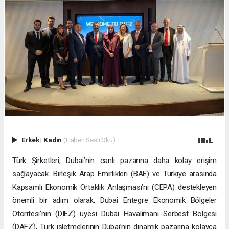
Erkek
|
Kadın
(Haberi Sesli Oku)
Türk Şirketleri, Dubai’nin canlı pazarına daha kolay erişim
sağlayacak. Birleşik Arap Emirlikleri (BAE) ve Türkiye arasında
Kapsamlı Ekonomik Ortaklık Anlaşması’nı (CEPA) destekleyen
önemli bir adım olarak, Dubai Entegre Ekonomik Bölgeler
Otoritesi’nin (DIEZ) üyesi Dubai Havalimanı Serbest Bölgesi
(DAFZ), Türk işletmelerinin Dubai’nin dinamik pazarına kolayca