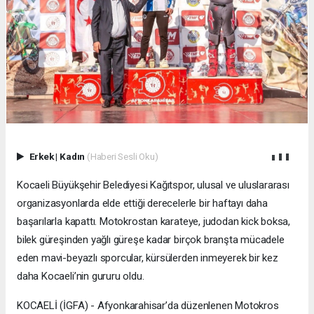
Erkek
|
Kadın
(Haberi Sesli Oku)
Kocaeli Büyükşehir Belediyesi Kağıtspor, ulusal ve uluslararası
organizasyonlarda elde ettiği derecelerle bir haftayı daha
başarılarla kapattı. Motokrostan karateye, judodan kick boksa,
bilek güreşinden yağlı güreşe kadar birçok branşta mücadele
eden mavi-beyazlı sporcular, kürsülerden inmeyerek bir kez
daha Kocaeli’nin gururu oldu.
KOCAELİ (İGFA) - Afyonkarahisar’da düzenlenen Motokros