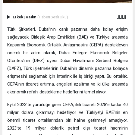
Erkek
|
Kadın
(Haberi Sesli Oku)
Türk Şirketleri, Dubai’nin canlı pazarına daha kolay erişim
sağlayacak. Birleşik Arap Emirlikleri (BAE) ve Türkiye arasında
Kapsamlı Ekonomik Ortaklık Anlaşması’nı (CEPA) destekleyen
önemli bir adım olarak, Dubai Entegre Ekonomik Bölgeler
Otoritesi’nin (DIEZ) üyesi Dubai Havalimanı Serbest Bölgesi
(DAFZ), Türk işletmelerinin Dubai’nin dinamik pazarına kolayca
erişmesini sağlamak için Interlink ile iş birliği yaptı. Bu ortaklık,
CEPA’nın ticareti artırma, engelleri azaltma ve iki ülke arasında
ekonomik refahı destekleme hedeflerini temel alıyor.
Eylül 2023’te yürürlüğe giren CEPA, ikili ticareti 2028’e kadar 40
milyar dolara çıkarmayı hedefliyor ve Türkiye’yi BAE’nin en
önemli ticaret ortaklarından biri haline getirmeyi amaçlıyor.
2023’te 19 milyar dolarlık petrol dışı ticaret hacminin