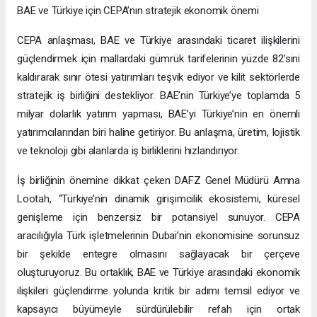
BAE ve Türkiye için CEPA’nın stratejik ekonomik önemi
CEPA anlaşması, BAE ve Türkiye arasındaki ticaret ilişkilerini
güçlendirmek için mallardaki gümrük tarifelerinin yüzde 82’sini
kaldırarak sınır ötesi yatırımları teşvik ediyor ve kilit sektörlerde
stratejik iş birliğini destekliyor. BAE’nin Türkiye’ye toplamda 5
milyar dolarlık yatırım yapması, BAE’yi Türkiye’nin en önemli
yatırımcılarından biri haline getiriyor. Bu anlaşma, üretim, lojistik
ve teknoloji gibi alanlarda iş birliklerini hızlandırıyor.
İş birliğinin önemine dikkat çeken DAFZ Genel Müdürü Amna
Lootah, “Türkiye’nin dinamik girişimcilik ekosistemi, küresel
genişleme için benzersiz bir potansiyel sunuyor. CEPA
aracılığıyla Türk işletmelerinin Dubai’nin ekonomisine sorunsuz
bir şekilde entegre olmasını sağlayacak bir çerçeve
oluşturuyoruz. Bu ortaklık, BAE ve Türkiye arasındaki ekonomik
ilişkileri güçlendirme yolunda kritik bir adımı temsil ediyor ve
kapsayıcı büyümeyle sürdürülebilir refah için ortak