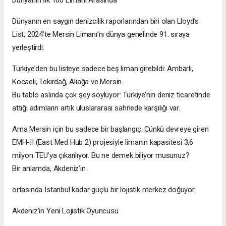
Dünyanın en saygın denizcilik raporlarından biri olan Lloyd’s
List, 2024’te Mersin Limanı’nı dünya genelinde 91. sıraya
yerleştirdi.
Türkiye’den bu listeye sadece beş liman girebildi: Ambarlı,
Kocaeli, Tekirdağ, Aliağa ve Mersin.
Bu tablo aslında çok şey söylüyor: Türkiye’nin deniz ticaretinde
attığı adımların artık uluslararası sahnede karşılığı var.
Ama Mersin için bu sadece bir başlangıç. Çünkü devreye giren
EMH-II (East Med Hub 2) projesiyle limanın kapasitesi 3,6
milyon TEU’ya çıkarılıyor. Bu ne demek biliyor musunuz?
Bir anlamda, Akdeniz’in
ortasında İstanbul kadar güçlü bir lojistik merkez doğuyor.
Akdeniz’in Yeni Lojistik Oyuncusu