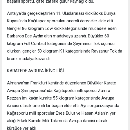
başarılı sporcu, çifte zaferle gurur kaynağı oldu.
Antalya’da gerçekleştirilen 11. Uluslararası Kick Boks Dünya
Kupası’nda Kağıtspor sporcuları önemli dereceler elde etti.
Gençler 86 kilogram Low Kick kategorisinde mücadele eden
Barbaros Ege Aydın altın madalyaya uzandı. Büyükler 60
kilogram Full Contact kategorisinde Şeymanur Tok üçüncü
olurken, gençler 50 kilogram K1 kategorisinde Ravzanur Tok da
bronz madalya kazandı.
KARATEDE AVRUPA İKİNCİLİĞİ
Almanya’nın Frankfurt kentinde düzenlenen Büyükler Karate
Avrupa Şampiyonası’nda Kağıtsporlu milli sporcu Zümra
Rezzan İm, kadın kumite 55 kilogram kategorisinde Avrupa
ikincisi olarak önemli bir başarı elde etti. Aynı organizasyonda
Kağıtsporlu milli sporcular Enes Bulut ve Hasan Aslan’ın yer
aldığı Erkek Kumite Milli Takımı da Avrupa ikincisi olarak
kürsüde yer aldı.