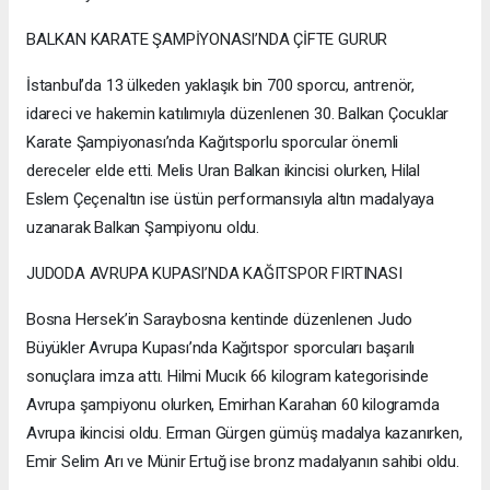
BALKAN KARATE ŞAMPİYONASI’NDA ÇİFTE GURUR
İstanbul’da 13 ülkeden yaklaşık bin 700 sporcu, antrenör,
idareci ve hakemin katılımıyla düzenlenen 30. Balkan Çocuklar
Karate Şampiyonası’nda Kağıtsporlu sporcular önemli
dereceler elde etti. Melis Uran Balkan ikincisi olurken, Hilal
Eslem Çeçenaltın ise üstün performansıyla altın madalyaya
uzanarak Balkan Şampiyonu oldu.
JUDODA AVRUPA KUPASI’NDA KAĞITSPOR FIRTINASI
Bosna Hersek’in Saraybosna kentinde düzenlenen Judo
Büyükler Avrupa Kupası’nda Kağıtspor sporcuları başarılı
sonuçlara imza attı. Hilmi Mucık 66 kilogram kategorisinde
Avrupa şampiyonu olurken, Emirhan Karahan 60 kilogramda
Avrupa ikincisi oldu. Erman Gürgen gümüş madalya kazanırken,
Emir Selim Arı ve Münir Ertuğ ise bronz madalyanın sahibi oldu.