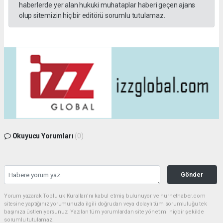
haberlerde yer alan hukuki muhataplar haberi geçen ajans
olup sitemizin hiç bir editörü sorumlu tutulamaz.
Okuyucu Yorumları
(0)
Gönder
Yorum yazarak Topluluk Kuralları’nı kabul etmiş bulunuyor ve hurnethaber.com
sitesine yaptığınız yorumunuzla ilgili doğrudan veya dolaylı tüm sorumluluğu tek
başınıza üstleniyorsunuz. Yazılan tüm yorumlardan site yönetimi hiçbir şekilde
sorumlu tutulamaz.