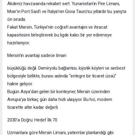
Akdeniz havzasında rekabet sert. Yunanistan’ın Pire Limanı,
Mısır’ın Port Said’i ve İtalya’nın Gioia Tauro’su yıllardır bu yarışta
ön sırada.
Fakat Mersin, Türkiye’nin coğrafi avantajını ve ihracat
kapasitesini birleştirerek bu ligde kalıcı bir yer edinmeye
hazırlanıyor.
Mersin’in avantajı sadece liman
büyüklüğü değil. Demiryolu bağlantısı, lojistik köyleri ve serbest
bölgesiyle birlikte, burası aslında “entegre bir ticaret üssü”
haline geliyor.
Bugün Asya’dan gelen bir konteyner, Mersin üzerinden
Avrupa’ya birkaç gün daha hızlı ulaşıyor. Bu hız, modern
ticarette altın kadar değerli.
2030’a Doğru: Hedef İlk 70
Uzmanlara göre Mersin Limanı, yatırımlar planlandığı gibi