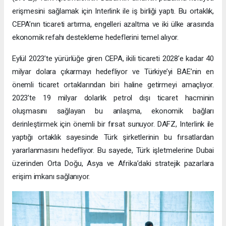
erişmesini sağlamak için Interlink ile iş birliği yaptı. Bu ortaklık,
CEPA’nın ticareti artırma, engelleri azaltma ve iki ülke arasında
ekonomik refahı destekleme hedeflerini temel alıyor.
Eylül 2023’te yürürlüğe giren CEPA, ikili ticareti 2028’e kadar 40
milyar dolara çıkarmayı hedefliyor ve Türkiye’yi BAE’nin en
önemli ticaret ortaklarından biri haline getirmeyi amaçlıyor.
2023’te 19 milyar dolarlık petrol dışı ticaret hacminin
oluşmasını sağlayan bu anlaşma, ekonomik bağları
derinleştirmek için önemli bir fırsat sunuyor. DAFZ, Interlink ile
yaptığı ortaklık sayesinde Türk şirketlerinin bu fırsatlardan
yararlanmasını hedefliyor. Bu sayede, Türk işletmelerine Dubai
üzerinden Orta Doğu, Asya ve Afrika’daki stratejik pazarlara
erişim imkanı sağlanıyor.