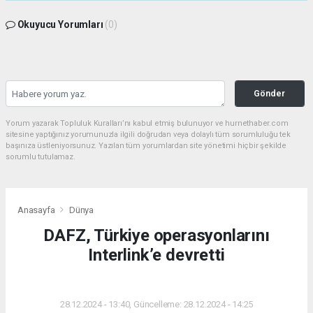
Okuyucu Yorumları
(0)
Gönder
Yorum yazarak Topluluk Kuralları’nı kabul etmiş bulunuyor ve hurnethaber.com
sitesine yaptığınız yorumunuzla ilgili doğrudan veya dolaylı tüm sorumluluğu tek
başınıza üstleniyorsunuz. Yazılan tüm yorumlardan site yönetimi hiçbir şekilde
sorumlu tutulamaz.
Anasayfa
Dünya
DAFZ, Türkiye operasyonlarını
Interlink’e devretti
DÜNYA
28.12.2024 - 13:40, Güncelleme: 28.12.2024 - 14:25