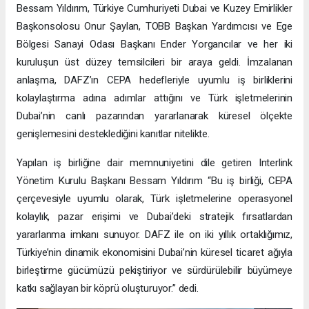
Bessam Yıldırım, Türkiye Cumhuriyeti Dubai ve Kuzey Emirlikler
Başkonsolosu Onur Şaylan, TOBB Başkan Yardımcısı ve Ege
Bölgesi Sanayi Odası Başkanı Ender Yorgancılar ve her iki
kuruluşun üst düzey temsilcileri bir araya geldi. İmzalanan
anlaşma, DAFZ’ın CEPA hedefleriyle uyumlu iş birliklerini
kolaylaştırma adına adımlar attığını ve Türk işletmelerinin
Dubai’nin canlı pazarından yararlanarak küresel ölçekte
genişlemesini desteklediğini kanıtlar nitelikte.
Yapılan iş birliğine dair memnuniyetini dile getiren Interlink
Yönetim Kurulu Başkanı Bessam Yıldırım “Bu iş birliği, CEPA
çerçevesiyle uyumlu olarak, Türk işletmelerine operasyonel
kolaylık, pazar erişimi ve Dubai’deki stratejik fırsatlardan
yararlanma imkanı sunuyor. DAFZ ile on iki yıllık ortaklığımız,
Türkiye’nin dinamik ekonomisini Dubai’nin küresel ticaret ağıyla
birleştirme gücümüzü pekiştiriyor ve sürdürülebilir büyümeye
katkı sağlayan bir köprü oluşturuyor.” dedi.