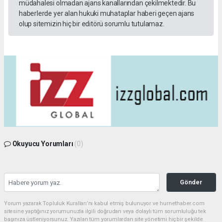
müdahalesi olmadan ajans kanallarından çekilmektedir. Bu
haberlerde yer alan hukuki muhataplar haberi geçen ajans
olup sitemizin hiç bir editörü sorumlu tutulamaz.
Okuyucu Yorumları
(0)
Gönder
Yorum yazarak Topluluk Kuralları’nı kabul etmiş bulunuyor ve hurnethaber.com
sitesine yaptığınız yorumunuzla ilgili doğrudan veya dolaylı tüm sorumluluğu tek
başınıza üstleniyorsunuz. Yazılan tüm yorumlardan site yönetimi hiçbir şekilde