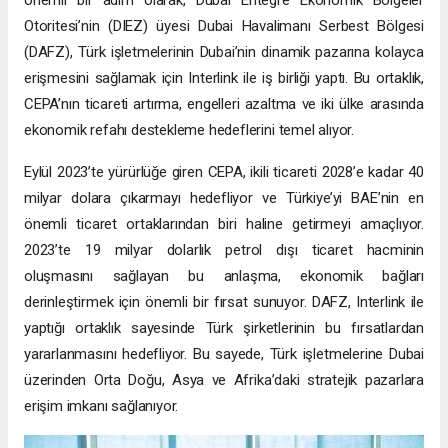
önemli bir adım olarak, Dubai Entegre Ekonomik Bölgeler
Otoritesi’nin (DIEZ) üyesi Dubai Havalimanı Serbest Bölgesi
(DAFZ), Türk işletmelerinin Dubai’nin dinamik pazarına kolayca
erişmesini sağlamak için Interlink ile iş birliği yaptı. Bu ortaklık,
CEPA’nın ticareti artırma, engelleri azaltma ve iki ülke arasında
ekonomik refahı destekleme hedeflerini temel alıyor.
Eylül 2023’te yürürlüğe giren CEPA, ikili ticareti 2028’e kadar 40
milyar dolara çıkarmayı hedefliyor ve Türkiye’yi BAE’nin en
önemli ticaret ortaklarından biri haline getirmeyi amaçlıyor.
2023’te 19 milyar dolarlık petrol dışı ticaret hacminin
oluşmasını sağlayan bu anlaşma, ekonomik bağları
derinleştirmek için önemli bir fırsat sunuyor. DAFZ, Interlink ile
yaptığı ortaklık sayesinde Türk şirketlerinin bu fırsatlardan
yararlanmasını hedefliyor. Bu sayede, Türk işletmelerine Dubai
üzerinden Orta Doğu, Asya ve Afrika’daki stratejik pazarlara
erişim imkanı sağlanıyor.