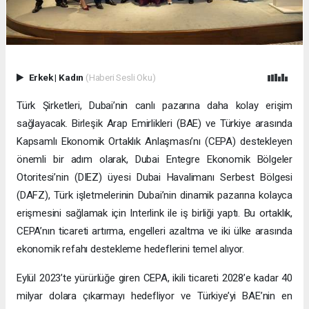
Erkek
|
Kadın
(Haberi Sesli Oku)
Türk Şirketleri, Dubai’nin canlı pazarına daha kolay erişim
sağlayacak. Birleşik Arap Emirlikleri (BAE) ve Türkiye arasında
Kapsamlı Ekonomik Ortaklık Anlaşması’nı (CEPA) destekleyen
önemli bir adım olarak, Dubai Entegre Ekonomik Bölgeler
Otoritesi’nin (DIEZ) üyesi Dubai Havalimanı Serbest Bölgesi
(DAFZ), Türk işletmelerinin Dubai’nin dinamik pazarına kolayca
erişmesini sağlamak için Interlink ile iş birliği yaptı. Bu ortaklık,
CEPA’nın ticareti artırma, engelleri azaltma ve iki ülke arasında
ekonomik refahı destekleme hedeflerini temel alıyor.
Eylül 2023’te yürürlüğe giren CEPA, ikili ticareti 2028’e kadar 40
milyar dolara çıkarmayı hedefliyor ve Türkiye’yi BAE’nin en