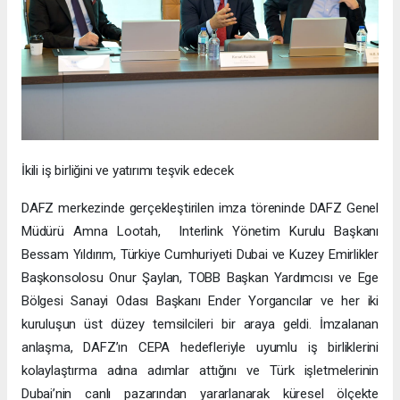
İkili iş birliğini ve yatırımı teşvik edecek
DAFZ merkezinde gerçekleştirilen imza töreninde DAFZ Genel
Müdürü Amna Lootah, Interlink Yönetim Kurulu Başkanı
Bessam Yıldırım, Türkiye Cumhuriyeti Dubai ve Kuzey Emirlikler
Başkonsolosu Onur Şaylan, TOBB Başkan Yardımcısı ve Ege
Bölgesi Sanayi Odası Başkanı Ender Yorgancılar ve her iki
kuruluşun üst düzey temsilcileri bir araya geldi. İmzalanan
anlaşma, DAFZ’ın CEPA hedefleriyle uyumlu iş birliklerini
kolaylaştırma adına adımlar attığını ve Türk işletmelerinin
Dubai’nin canlı pazarından yararlanarak küresel ölçekte