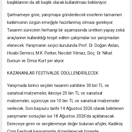
başlıklarının da alt başlık olarak kullanılması bekleniyor.
Şartnameye göre, yarışmaya gönderilecek eserlerin tamamen
katılımcının özgün emeğiyle hazırlanmış olması gerekiyor.
Tasarım sürecinin herhangi bir aşamasında üretken yapay zekâ
araçlarının kullanıldığı tespit edilen çalışmalar ise yarışmadan
elenecek. Yarışmanın seçici kurulunda Prof. Dr. Doğan Aslan,
Hicabi Demirci, M.K. Perker, Necdet Yılmaz, Doç. Dr. Nihat
Dursun ve Ömür Kurt yer alıyor.
KAZANANLAR FESTİVALDE ÖDÜLLENDİRİLECEK
Yarışmada birinci seçilen tasarım sahibine 30 bin TL ve
sanatsal malzemeler, ikinciye 20 bin TL ve sanatsal
malzemeler, üçüncüye ise 10 bin TL ve sanatsal malzemeler
verilecek. Son başvuru tarihi 14 Ağustos 2026 olarak belirlenen
yarışmanın sonuçları ise 18 Ağustos 2026'da açıklanacak.
Dereceye giren ve sergilenmeye değer bulunan afişler, Kadıköy
Çizgi Festivali kapsamında düzenlenecek törende