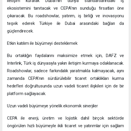
iletişim kurarak Dubai’nin dünya standartlarındaki iş
ekosistemini tanıtacak ve CEPA’nın sunduğu fırsatları öne
çıkaracak. Bu roadshowlar, yatırım, iş birliği ve inovasyonu
teşvik ederek Türkiye ile Dubai arasındaki bağları da
güçlendirecek.
Etkin katılım ile büyümeyi desteklemek
Bu ortaklığın faydalarını maksimize etmek için, DAFZ ve
Interlink, Türk iş dünyasıyla yakın iletişim kurmaya odaklanacak.
Roadshowlar, sadece farkındalık yaratmakla kalmayacak, aynı
zamanda CEPA’nın sürdürülebilir ticaret ortaklıkları kurma
hedefleri doğrultusunda uzun vadeli ticaret ilişkileri için de bir
platform sağlayacak.
Uzun vadeli büyümeye yönelik ekonomik sinerjiler
CEPA ile enerji, üretim ve lojistik dahil birçok sektörde
öngörülen hızlı büyümeyle ikili ticaret ve yatırımlar için sağlam