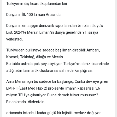
Türkiye’nin dış ticaret kapılarından biri.
Dünyanın İlk 100 Limanı Arasında
Dünyanın en saygın denizcilik raporlarından biri olan Lloyd’s
List, 2024’te Mersin Limanı’nı dünya genelinde 91. sıraya
yerleştirdi.
Türkiye’den bu listeye sadece beş liman girebildi: Ambarlı,
Kocaeli, Tekirdağ, Aliağa ve Mersin.
Bu tablo aslında çok şey söylüyor: Türkiye’nin deniz ticaretinde
attığı adımların artık uluslararası sahnede karşılığı var.
Ama Mersin için bu sadece bir başlangıç. Çünkü devreye giren
EMH-II (East Med Hub 2) projesiyle limanın kapasitesi 3,6
milyon TEU’ya çıkarılıyor. Bu ne demek biliyor musunuz?
Bir anlamda, Akdeniz’in
ortasında İstanbul kadar güçlü bir lojistik merkez doğuyor.