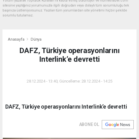
Yorum yazarak Topluluk Kuralları’nı kabul etmiş bulunuyor ve hurnethaber.com
sitesine yaptığınız yorumunuzla ilgili doğrudan veya dolaylı tüm sorumluluğu tek
başınıza üstleniyorsunuz. Yazılan tüm yorumlardan site yönetimi hiçbir şekilde
sorumlu tutulamaz.
Anasayfa
Dünya
DAFZ, Türkiye operasyonlarını
Interlink’e devretti
DÜNYA
28.12.2024 - 13:40, Güncelleme: 28.12.2024 - 14:25
DAFZ, Türkiye operasyonlarını Interlink’e devretti
ABONE OL