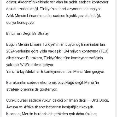
ediyor. Akdeniz’in kalbinde yer alan bu şehir, sadece konteyner
dolusu malları değil, Türkiye’nin ticari vizyonunu da taşıyor.
Artık Mersin Limanı’nın adını sadece lojistik çevreleri değil,
dünya konuşuyor.
Bir Liman Değil, Bir Strateji
Bugün Mersin Limanı, Türkiye’nin en büyük üç limanından biri.
2024 verilerine göre yılda yaklaşık 1,94 milyon konteyner (TEU)
elleçleniyor. Bu rakam, Türkiye’deki tüm konteyner trafiğinin
yaklaşık %15’ine denk geliyor.
Yani, Türkiye’deki her 6 konteynerden biri Mersin’den geçiyor.
Bu rakamlar sadece ekonomik büyüklüğü değil, Mersin’in
stratejik önemini de gösteriyor.
Çünkü burası sadece yükün geldiği bir liman değil — Orta Doğu,
Avrupa ve Afrika ticaret hatlarının kesiştiği bir kavşak.
Kısacası, Mersin haritada bir şehirden çok daha fazlası: