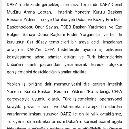
DAFZ merkezinde gerçekleştirilen imza töreninde DAFZ Genel
Müdürü Amna Lootah, Interlink Yönetim Kurulu Başkanı
Bessam Yıldırım, Türkiye Cumhuriyeti Dubai ve Kuzey Emirlikler
Başkonsolosu Onur Şaylan, TOBB Başkan Yardımcısı ve Ege
Bölgesi Sanayi Odası Başkanı Ender Yorgancılar ve her iki
kuruluşun üst düzey temsilcileri bir araya geldi. İmzalanan
anlaşma, DAFZ’ın CEPA hedefleriyle uyumlu iş birliklerini
kolaylaştırma adına adımlar attığını ve Türk işletmelerinin
Dubai’nin canlı pazarından yararlanarak küresel ölçekte
genişlemesini desteklediğini kanıtlar nitelikte.
Yapılan iş birliğine dair memnuniyetini dile getiren Interlink
Yönetim Kurulu Başkanı Bessam Yıldırım “Bu iş birliği, CEPA
çerçevesiyle uyumlu olarak, Türk işletmelerine operasyonel
kolaylık, pazar erişimi ve Dubai’deki stratejik fırsatlardan
yararlanma imkanı sunuyor. DAFZ ile on iki yıllık ortaklığımız,
Türkiye’nin dinamik ekonomisini Dubai’nin küresel ticaret ağıyla
birleştirme gücümüzü pekiştiriyor ve sürdürülebilir büyümeye