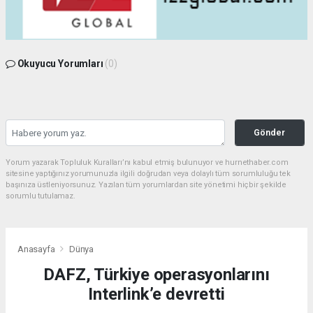
Okuyucu Yorumları
(0)
Gönder
Yorum yazarak Topluluk Kuralları’nı kabul etmiş bulunuyor ve hurnethaber.com
sitesine yaptığınız yorumunuzla ilgili doğrudan veya dolaylı tüm sorumluluğu tek
başınıza üstleniyorsunuz. Yazılan tüm yorumlardan site yönetimi hiçbir şekilde
sorumlu tutulamaz.
Anasayfa
Dünya
DAFZ, Türkiye operasyonlarını
Interlink’e devretti