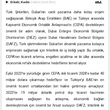
Erkek
|
Kadın
(Haberi Sesli Oku)
Türk Şirketleri, Dubai’nin canlı pazarına daha kolay erişim
sağlayacak. Birleşik Arap Emirlikleri (BAE) ve Türkiye arasında
Kapsamlı Ekonomik Ortaklık Anlaşması’nı (CEPA) destekleyen
önemli bir adım olarak, Dubai Entegre Ekonomik Bölgeler
Otoritesi’nin (DIEZ) üyesi Dubai Havalimanı Serbest Bölgesi
(DAFZ), Türk işletmelerinin Dubai’nin dinamik pazarına kolayca
erişmesini sağlamak için Interlink ile iş birliği yaptı. Bu ortaklık,
CEPA’nın ticareti artırma, engelleri azaltma ve iki ülke arasında
ekonomik refahı destekleme hedeflerini temel alıyor.
Eylül 2023’te yürürlüğe giren CEPA, ikili ticareti 2028’e kadar 40
milyar dolara çıkarmayı hedefliyor ve Türkiye’yi BAE’nin en
önemli ticaret ortaklarından biri haline getirmeyi amaçlıyor.
2023’te 19 milyar dolarlık petrol dışı ticaret hacminin
oluşmasını sağlayan bu anlaşma, ekonomik bağları
derinleştirmek için önemli bir fırsat sunuyor. DAFZ, Interlink ile