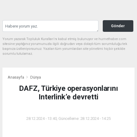
Gönder
Yorum yazarak Topluluk Kuralları’nı kabul etmiş bulunuyor ve hurnethaber.com
sitesine yaptığınız yorumunuzla ilgili doğrudan veya dolaylı tüm sorumluluğu tek
başınıza üstleniyorsunuz. Yazılan tüm yorumlardan site yönetimi hiçbir şekilde
sorumlu tutulamaz.
Anasayfa
Dünya
DAFZ, Türkiye operasyonlarını
Interlink’e devretti
DÜNYA
28.12.2024 - 13:40, Güncelleme: 28.12.2024 - 14:25