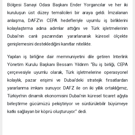
Bölgesi Sanayi Odası Başkanı Ender Yorgancılar ve her iki
kuruluşun üst düzey temsilcileri bir araya geldi. İmzalanan
anlaşma, DAFZ’ın CEPA hedefleriyle uyumlu iş birliklerini
kolaylaştırma adına adımlar attığını ve Türk işletmelerinin
Dubai’nin canlı pazarından yararlanarak küresel ölçekte
genişlemesini desteklediğini kanıtlar nitelikte.
Yapılan iş birliğine dair memnuniyetini dile getiren Interlink
Yönetim Kurulu Başkanı Bessam Yıldırım “Bu iş birliği, CEPA
çerçevesiyle uyumlu olarak, Türk işletmelerine operasyonel
kolaylık, pazar erişimi ve Dubai’deki stratejik fırsatlardan
yararlanma imkanı sunuyor. DAFZ ile on iki yıllık ortaklığımız,
Türkiye’nin dinamik ekonomisini Dubai’nin küresel ticaret ağıyla
birleştirme gücümüzü pekiştiriyor ve sürdürülebilir büyümeye
katkı sağlayan bir köprü oluşturuyor.” dedi.