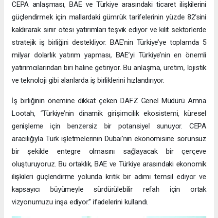
CEPA anlaşması, BAE ve Türkiye arasındaki ticaret ilişkilerini
güçlendirmek için mallardaki gümrük tarifelerinin yüzde 82’sini
kaldırarak sınır ötesi yatırımları teşvik ediyor ve kilit sektörlerde
stratejik iş birliğini destekliyor. BAE’nin Türkiye’ye toplamda 5
milyar dolarlık yatırım yapması, BAE’yi Türkiye’nin en önemli
yatırımcılarından biri haline getiriyor. Bu anlaşma, üretim, lojistik
ve teknoloji gibi alanlarda iş birliklerini hızlandırıyor.
İş birliğinin önemine dikkat çeken DAFZ Genel Müdürü Amna
Lootah, “Türkiye’nin dinamik girişimcilik ekosistemi, küresel
genişleme için benzersiz bir potansiyel sunuyor. CEPA
aracılığıyla Türk işletmelerinin Dubai’nin ekonomisine sorunsuz
bir şekilde entegre olmasını sağlayacak bir çerçeve
oluşturuyoruz. Bu ortaklık, BAE ve Türkiye arasındaki ekonomik
ilişkileri güçlendirme yolunda kritik bir adımı temsil ediyor ve
kapsayıcı büyümeyle sürdürülebilir refah için ortak
vizyonumuzu inşa ediyor.” ifadelerini kullandı.