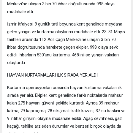
Merkezi’ne ulaşan 3 bin 70 ihbar doğrultusunda 998 olaya
müdahale etti.
İzmir İtfaiyesi, 9 günlük tatil boyunca kent genelinde meydana
gelen yangın ve kurtarma olaylarına müdahale etti. 23-31 Mayıs
tarihleri arasında 112 Acil Çağrı Merkezi’ne ulaşan 3 bin 70
ihbar doğrultusunda harekete geçen ekipler, 998 olaya sevk
edildi. İhbarların 530’unu kurtarma, 468’ini ise yangın vakaları
oluşturdu.
HAYVAN KURTARMALARI İLK SIRADA YER ALDI
Kurtarma operasyonları arasında hayvan kurtarma vakaları ilk
sırada yer aldı. Ekipler, kent genelinde farklı noktalarda mahsur
kalan 275 hayvanı güvenli şekilde kurtardı. Ayrıca 39 mahsur
kalma, 29 kapı açma, 28 sıkışmalı trafik kazası, 37 su baskını ve
9 intihar girişimi olayına müdahale edildi. Ağaç devrilmesi, gaz
kaçağı, tehlike arz eden durumlar ve benzeri birçok olayda da