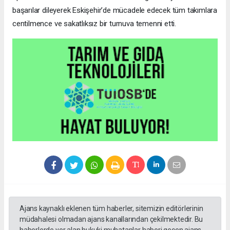
başarılar dileyerek Eskişehir’de mücadele edecek tüm takımlara
centilmence ve sakatlıksız bir turnuva temenni etti.
Ajans kaynaklı eklenen tüm haberler, sitemizin editörlerinin
müdahalesi olmadan ajans kanallarından çekilmektedir. Bu
haberlerde yer alan hukuki muhataplar haberi geçen ajans