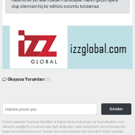
olup sitemizin hiç bir editörü sorumlu tutulamaz.
Okuyucu Yorumları
(0)
Gönder
Yorum yazarak Topluluk Kuralları’nı kabul etmiş bulunuyor ve hurnethaber.com
sitesine yaptığınız yorumunuzla ilgili doğrudan veya dolaylı tüm sorumluluğu tek
başınıza üstleniyorsunuz. Yazılan tüm yorumlardan site yönetimi hiçbir şekilde