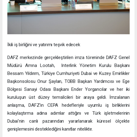
İkili iş birliğini ve yatırımı teşvik edecek
DAFZ merkezinde gerçekleştirilen imza töreninde DAFZ Genel
Müdürü Amna Lootah, Interlink Yönetim Kurulu Başkanı
Bessam Yıldırım, Türkiye Cumhuriyeti Dubai ve Kuzey Emirlikler
Başkonsolosu Onur Şaylan, TOBB Başkan Yardımcısı ve Ege
Bölgesi Sanayi Odası Başkanı Ender Yorgancılar ve her iki
kuruluşun üst düzey temsilcileri bir araya geldi. İmzalanan
anlaşma, DAFZ’ın CEPA hedefleriyle uyumlu iş birliklerini
kolaylaştırma adına adımlar attığını ve Türk işletmelerinin
Dubai’nin canlı pazarından yararlanarak küresel ölçekte
genişlemesini desteklediğini kanıtlar nitelikte.