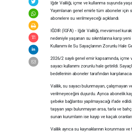
Iğdır Valiliği, içme ve kullanma suyunda yaş
Yayımlanan genel emirle tüm aboneler için su 
abonelere su verilmeyeceği açıklandı.
IĞDIR (İGFA) - Iğdır Valiliği, mevsimsel kurakl
nedeniyle yaşanan su sıkıntılarına karşı yen
Kullanımı ile Su Sayaçlarının Zorunlu Hale Ge
2026/2 sayılı genel emir kapsamında, içme 
sayacı kullanımı zorunlu hale getirildi. Sayaç
bedellerinin aboneler tarafından karşılanacağı 
Valilik, su sayacı bulunmayan, çalışmayan v
verilmeyeceğini duyurdu. Ayrıca abonelik kay
şebeke bağlantısı yapılmayacağı ifade edild
taşıyan yapı bulunmayan arsa, tarla ve bahç
sunan kurumların ise kayıp ve kaçak oranların
Valilik ayrıca su kaynaklarının korunması ve 