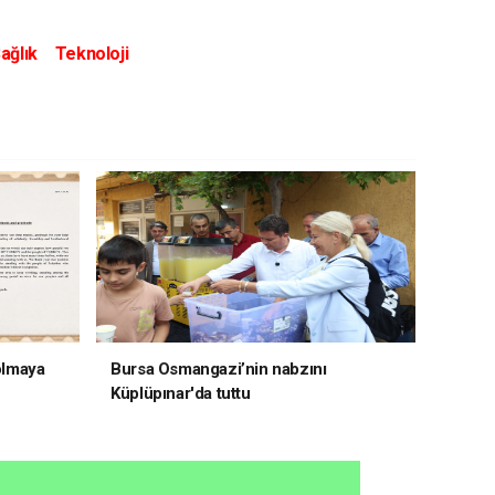
ağlık
Teknoloji
 olmaya
Bursa Osmangazi’nin nabzını
Küplüpınar'da tuttu