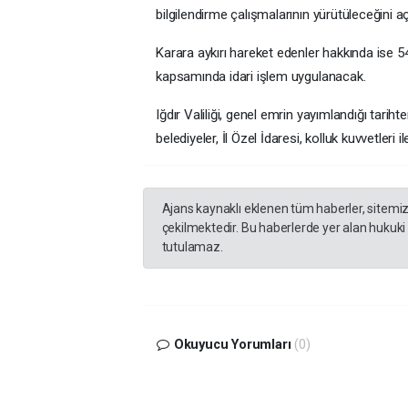
bilgilendirme çalışmalarının yürütüleceğini aç
Karara aykırı hareket edenler hakkında ise 54
kapsamında idari işlem uygulanacak.
Iğdır Valiliği, genel emrin yayımlandığı tarih
belediyeler, İl Özel İdaresi, kolluk kuvvetleri 
Ajans kaynaklı eklenen tüm haberler, sitemi
çekilmektedir. Bu haberlerde yer alan hukuki
tutulamaz.
Okuyucu Yorumları
(0)