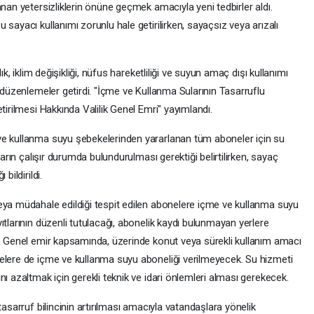
anan yetersizliklerin önüne geçmek amacıyla yeni tedbirler aldı.
sayacı kullanımı zorunlu hale getirilirken, sayaçsız veya arızalı
ık, iklim değişikliği, nüfus hareketliliği ve suyun amaç dışı kullanımı
i düzenlemeler getirdi. "İçme ve Kullanma Sularının Tasarruflu
tirilmesi Hakkında Valilik Genel Emri" yayımlandı.
ve kullanma suyu şebekelerinden yararlanan tüm aboneler için su
ların çalışır durumda bulundurulması gerektiği belirtilirken, sayaç
bildirildi.
eya müdahale edildiği tespit edilen abonelere içme ve kullanma suyu
ıtlarının düzenli tutulacağı, abonelik kaydı bulunmayan yerlere
i. Genel emir kapsamında, üzerinde konut veya sürekli kullanım amacı
elere de içme ve kullanma suyu aboneliği verilmeyecek. Su hizmeti
ı azaltmak için gerekli teknik ve idari önlemleri alması gerekecek.
tasarruf bilincinin artırılması amacıyla vatandaşlara yönelik