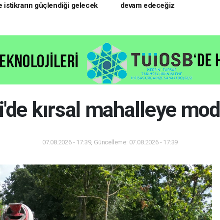
e istikrarın güçlendiği gelecek
devam edeceğiz
oruz
i'de kırsal mahalleye mod
07.08.2026 - 17:39, Güncelleme: 07.08.2026 - 17:39