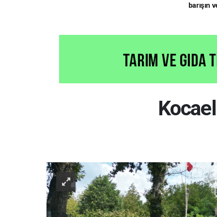
barışın v
hedefliy
Kocael