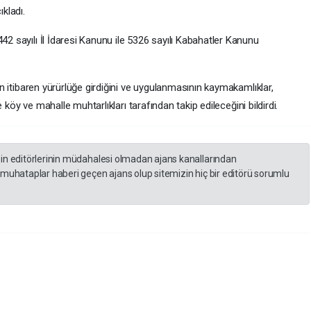
ıkladı.
42 sayılı İl İdaresi Kanunu ile 5326 sayılı Kabahatler Kanunu
ten itibaren yürürlüğe girdiğini ve uygulanmasının kaymakamlıklar,
ile köy ve mahalle muhtarlıkları tarafından takip edileceğini bildirdi.
zin editörlerinin müdahalesi olmadan ajans kanallarından
 muhataplar haberi geçen ajans olup sitemizin hiç bir editörü sorumlu