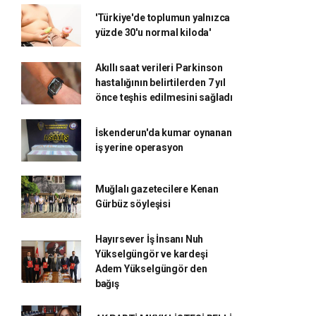
'Türkiye'de toplumun yalnızca
yüzde 30'u normal kiloda'
Akıllı saat verileri Parkinson
hastalığının belirtilerden 7 yıl
önce teşhis edilmesini sağladı
İskenderun'da kumar oynanan
iş yerine operasyon
Muğlalı gazetecilere Kenan
Gürbüz söyleşisi
Hayırsever İş İnsanı Nuh
Yükselgüngör ve kardeşi
Adem Yükselgüngör den
bağış