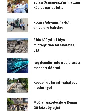
Bursa Osmangazi’nin nabzını
Küplüpınar'da tuttu
Rotary Adıyaman’a 4x4
ambulans bağışladı
2 bin 600 yıllık Lidya
mutfağından 'fare kafatası'
çıktı
İlaç denetiminde uluslararası
standart dönemi
Kocaeli'de kırsal mahalleye
modern yol
Muğlalı gazetecilere Kenan
Gürbüz söyleşisi