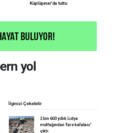
Küplüpınar'da tuttu
ern yol
İlginizi Çekebilir
2 bin 600 yıllık Lidya
mutfağından 'fare kafatası'
çıktı