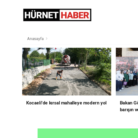
Anasayfa
Kocaeli'de kırsal mahalleye modern yol
Bakan Gö
barışın v
hedefliy