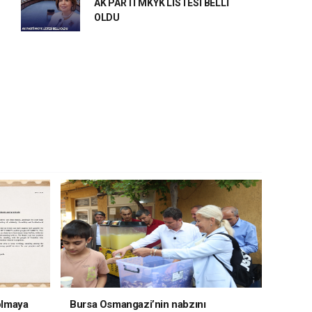
AK PARTİ MKYK LİSTESİ BELLİ
OLDU
 olmaya
Bursa Osmangazi’nin nabzını