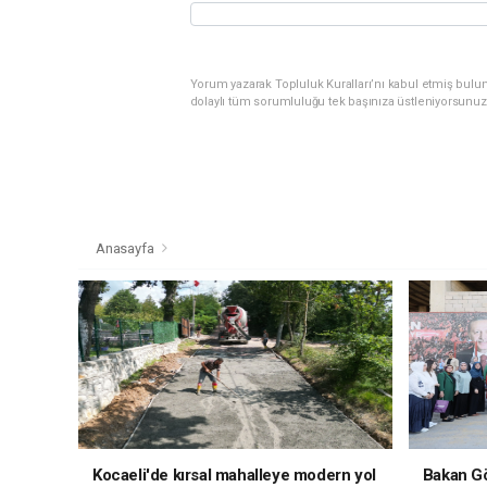
Yorum yazarak Topluluk Kuralları’nı kabul etmiş bulu
dolaylı tüm sorumluluğu tek başınıza üstleniyorsunuz
Anasayfa
Kocaeli'de kırsal mahalleye modern yol
Bakan Gö