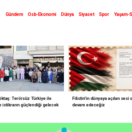
Gündem
Osb-Ekonomi
Dünya
Siyaset
Spor
Yaşam-S
Kripto Dünyası
Kültür-Sanat
Eğitim
ktaş: Terörsüz Türkiye ile
Filistin'in dünyaya açılan sesi
e istikrarın güçlendiği gelecek
devam edeceğiz
oruz