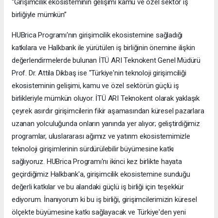
“Girişimcilik ekosisteminin gelişimi kamu ve özel sektör iş
birliğiyle mümkün”
HUBrica Programı'nın girişimcilik ekosistemine sağladığı
katkılara ve Halkbank ile yürütülen iş birliğinin önemine ilişkin
değerlendirmelerde bulunan İTÜ ARI Teknokent Genel Müdürü
Prof. Dr. Attila Dikbaş ise "Türkiye'nin teknoloji girişimciliği
ekosisteminin gelişimi, kamu ve özel sektörün güçlü iş
birlikleriyle mümkün oluyor. İTÜ ARI Teknokent olarak yaklaşık
çeyrek asırdır girişimcilerin fikir aşamasından küresel pazarlara
uzanan yolculuğunda onların yanında yer alıyor; geliştirdiğimiz
programlar, uluslararası ağımız ve yatırım ekosistemimizle
teknoloji girişimlerinin sürdürülebilir büyümesine katkı
sağlıyoruz. HUBrica Programı'nı ikinci kez birlikte hayata
geçirdiğimiz Halkbank'a, girişimcilik ekosistemine sunduğu
değerli katkılar ve bu alandaki güçlü iş birliği için teşekkür
ediyorum. İnanıyorum ki bu iş birliği, girişimcilerimizin küresel
ölçekte büyümesine katkı sağlayacak ve Türkiye'den yeni