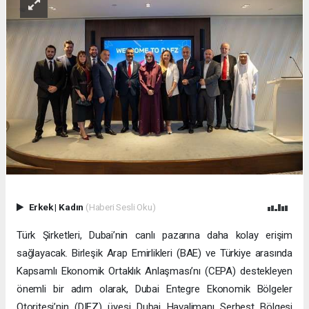
Erkek
|
Kadın
(Haberi Sesli Oku)
Türk Şirketleri, Dubai’nin canlı pazarına daha kolay erişim
sağlayacak. Birleşik Arap Emirlikleri (BAE) ve Türkiye arasında
Kapsamlı Ekonomik Ortaklık Anlaşması’nı (CEPA) destekleyen
önemli bir adım olarak, Dubai Entegre Ekonomik Bölgeler
Otoritesi’nin (DIEZ) üyesi Dubai Havalimanı Serbest Bölgesi