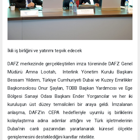
İkili iş birliğini ve yatırımı teşvik edecek
DAFZ merkezinde gerçekleştirilen imza töreninde DAFZ Genel
Müdürü Amna Lootah, Interlink Yönetim Kurulu Başkanı
Bessam Yıldırım, Türkiye Cumhuriyeti Dubai ve Kuzey Emirlikler
Başkonsolosu Onur Şaylan, TOBB Başkan Yardımcısı ve Ege
Bölgesi Sanayi Odası Başkanı Ender Yorgancılar ve her iki
kuruluşun üst düzey temsilcileri bir araya geldi. İmzalanan
anlaşma, DAFZ’ın CEPA hedefleriyle uyumlu iş birliklerini
kolaylaştırma adına adımlar attığını ve Türk işletmelerinin
Dubai’nin canlı pazarından yararlanarak küresel ölçekte
genişlemesini desteklediğini kanıtlar nitelikte.