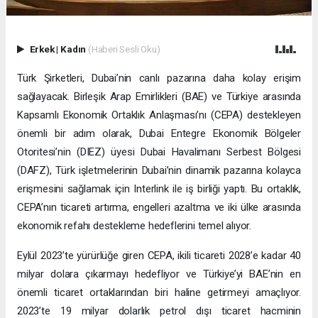
Erkek
|
Kadın
(Haberi Sesli Oku)
Türk Şirketleri, Dubai’nin canlı pazarına daha kolay erişim
sağlayacak. Birleşik Arap Emirlikleri (BAE) ve Türkiye arasında
Kapsamlı Ekonomik Ortaklık Anlaşması’nı (CEPA) destekleyen
önemli bir adım olarak, Dubai Entegre Ekonomik Bölgeler
Otoritesi’nin (DIEZ) üyesi Dubai Havalimanı Serbest Bölgesi
(DAFZ), Türk işletmelerinin Dubai’nin dinamik pazarına kolayca
erişmesini sağlamak için Interlink ile iş birliği yaptı. Bu ortaklık,
CEPA’nın ticareti artırma, engelleri azaltma ve iki ülke arasında
ekonomik refahı destekleme hedeflerini temel alıyor.
Eylül 2023’te yürürlüğe giren CEPA, ikili ticareti 2028’e kadar 40
milyar dolara çıkarmayı hedefliyor ve Türkiye’yi BAE’nin en
önemli ticaret ortaklarından biri haline getirmeyi amaçlıyor.
2023’te 19 milyar dolarlık petrol dışı ticaret hacminin