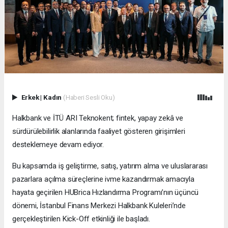
Erkek
|
Kadın
(Haberi Sesli Oku)
Halkbank ve İTÜ ARI Teknokent; fintek, yapay zekâ ve
sürdürülebilirlik alanlarında faaliyet gösteren girişimleri
desteklemeye devam ediyor.
Bu kapsamda iş geliştirme, satış, yatırım alma ve uluslararası
pazarlara açılma süreçlerine ivme kazandırmak amacıyla
hayata geçirilen HUBrica Hızlandırma Programı’nın üçüncü
dönemi, İstanbul Finans Merkezi Halkbank Kuleleri’nde
gerçekleştirilen Kick-Off etkinliği ile başladı.