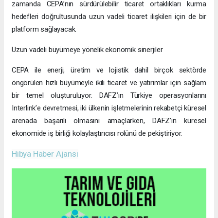
zamanda CEPA’nın sürdürülebilir ticaret ortaklıkları kurma
hedefleri doğrultusunda uzun vadeli ticaret ilişkileri için de bir
platform sağlayacak.
Uzun vadeli büyümeye yönelik ekonomik sinerjiler
CEPA ile enerji, üretim ve lojistik dahil birçok sektörde
öngörülen hızlı büyümeyle ikili ticaret ve yatırımlar için sağlam
bir temel oluşturuluyor. DAFZ’ın Türkiye operasyonlarını
Interlink’e devretmesi, iki ülkenin işletmelerinin rekabetçi küresel
arenada başarılı olmasını amaçlarken, DAFZ’ın küresel
ekonomide iş birliği kolaylaştırıcısı rolünü de pekiştiriyor.
Hibya Haber Ajansı