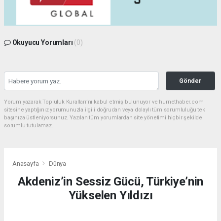
Okuyucu Yorumları
(0)
Gönder
Yorum yazarak Topluluk Kuralları’nı kabul etmiş bulunuyor ve hurnethaber.com
sitesine yaptığınız yorumunuzla ilgili doğrudan veya dolaylı tüm sorumluluğu tek
başınıza üstleniyorsunuz. Yazılan tüm yorumlardan site yönetimi hiçbir şekilde
sorumlu tutulamaz.
Anasayfa
Dünya
Akdeniz’in Sessiz Gücü, Türkiye’nin
Yükselen Yıldızı
DÜNYA