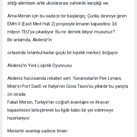
attığı adımların artık uluslararası sahnede karşılığı var.
Ama Mersin için bu sadece bir başlangıç. Çünkü devreye giren
EMH-II (East Med Hub 2) projesiyle limanın kapasitesi 3,6
milyon TEU’ya çıkarılıyor. Bu ne demek biliyor musunuz?
Bir anlamda, Akdeniz’in
ortasında İstanbul kadar güçlü bir lojistik merkez doğuyor.
Akdeniz’in Yeni Lojistik Oyuncusu
Akdeniz havzasında rekabet sert. Yunanistan’ın Pire Limanı,
Mısır’ın Port Said’i ve İtalya’nın Gioia Tauro’su yıllardır bu yarışta
ön sırada.
Fakat Mersin, Türkiye’nin coğrafi avantajını ve ihracat
kapasitesini birleştirerek bu ligde kalıcı bir yer edinmeye
hazırlanıyor.
Mersin’in avantajı sadece liman