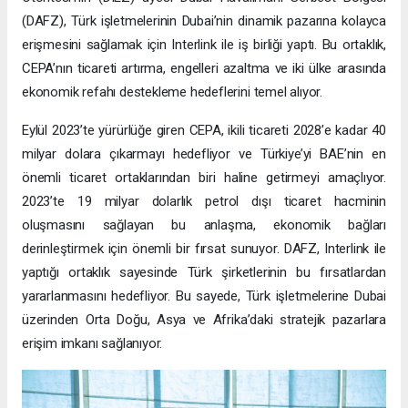
(DAFZ), Türk işletmelerinin Dubai’nin dinamik pazarına kolayca
erişmesini sağlamak için Interlink ile iş birliği yaptı. Bu ortaklık,
CEPA’nın ticareti artırma, engelleri azaltma ve iki ülke arasında
ekonomik refahı destekleme hedeflerini temel alıyor.
Eylül 2023’te yürürlüğe giren CEPA, ikili ticareti 2028’e kadar 40
milyar dolara çıkarmayı hedefliyor ve Türkiye’yi BAE’nin en
önemli ticaret ortaklarından biri haline getirmeyi amaçlıyor.
2023’te 19 milyar dolarlık petrol dışı ticaret hacminin
oluşmasını sağlayan bu anlaşma, ekonomik bağları
derinleştirmek için önemli bir fırsat sunuyor. DAFZ, Interlink ile
yaptığı ortaklık sayesinde Türk şirketlerinin bu fırsatlardan
yararlanmasını hedefliyor. Bu sayede, Türk işletmelerine Dubai
üzerinden Orta Doğu, Asya ve Afrika’daki stratejik pazarlara
erişim imkanı sağlanıyor.