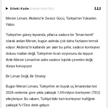
Erkek
|
Kadın
(Haberi Sesli Oku)
Mersin Limanı: Akdeniz’in Sessiz Gücü, Türkiye’nin Yükselen
Yıldızı
Türkiye’nin güney kıyısında, yıllarca sadece bir “liman kenti”
olarak anılan Mersin, bugün aslında çok daha fazlasını temsil
ediyor. Akdeniz’in kalbinde yer alan bu şehir, sadece konteyner
dolusu malları değil, Türkiye’nin ticari vizyonunu da taşıyor.
Artık Mersin Limanı’nın adını sadece lojistik çevreleri değil,
dünya konuşuyor.
Bir Liman Değil, Bir Strateji
Bugün Mersin Limanı, Türkiye’nin en büyük üç limanından biri.
2024 verilerine göre yılda yaklaşık 1,94 milyon konteyner (TEU)
elleçleniyor. Bu rakam, Türkiye’deki tüm konteyner trafiğinin
yaklaşık %15’ine denk geliyor.