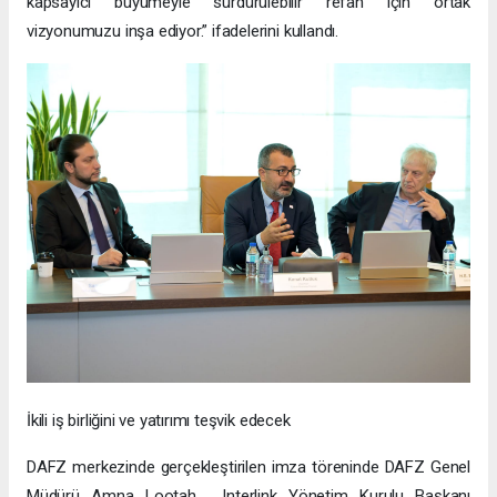
kapsayıcı büyümeyle sürdürülebilir refah için ortak
vizyonumuzu inşa ediyor.” ifadelerini kullandı.
İkili iş birliğini ve yatırımı teşvik edecek
DAFZ merkezinde gerçekleştirilen imza töreninde DAFZ Genel
Müdürü Amna Lootah, Interlink Yönetim Kurulu Başkanı