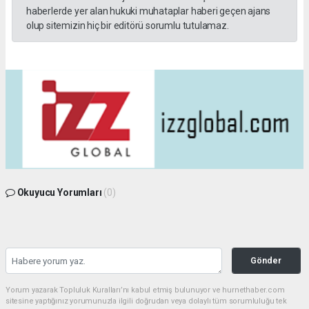
haberlerde yer alan hukuki muhataplar haberi geçen ajans
olup sitemizin hiç bir editörü sorumlu tutulamaz.
Okuyucu Yorumları
(0)
Gönder
Yorum yazarak Topluluk Kuralları’nı kabul etmiş bulunuyor ve hurnethaber.com
sitesine yaptığınız yorumunuzla ilgili doğrudan veya dolaylı tüm sorumluluğu tek