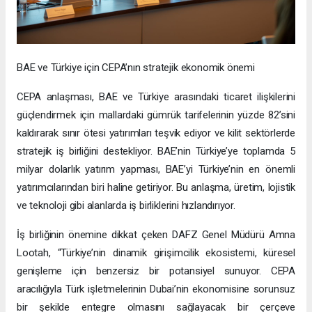
BAE ve Türkiye için CEPA’nın stratejik ekonomik önemi
CEPA anlaşması, BAE ve Türkiye arasındaki ticaret ilişkilerini
güçlendirmek için mallardaki gümrük tarifelerinin yüzde 82’sini
kaldırarak sınır ötesi yatırımları teşvik ediyor ve kilit sektörlerde
stratejik iş birliğini destekliyor. BAE’nin Türkiye’ye toplamda 5
milyar dolarlık yatırım yapması, BAE’yi Türkiye’nin en önemli
yatırımcılarından biri haline getiriyor. Bu anlaşma, üretim, lojistik
ve teknoloji gibi alanlarda iş birliklerini hızlandırıyor.
İş birliğinin önemine dikkat çeken DAFZ Genel Müdürü Amna
Lootah, “Türkiye’nin dinamik girişimcilik ekosistemi, küresel
genişleme için benzersiz bir potansiyel sunuyor. CEPA
aracılığıyla Türk işletmelerinin Dubai’nin ekonomisine sorunsuz
bir şekilde entegre olmasını sağlayacak bir çerçeve