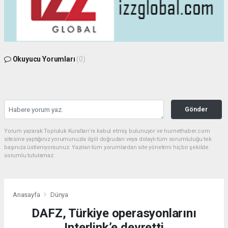
Okuyucu Yorumları
(0)
Gönder
Yorum yazarak Topluluk Kuralları’nı kabul etmiş bulunuyor ve hurnethaber.com
sitesine yaptığınız yorumunuzla ilgili doğrudan veya dolaylı tüm sorumluluğu tek
başınıza üstleniyorsunuz. Yazılan tüm yorumlardan site yönetimi hiçbir şekilde
sorumlu tutulamaz.
Anasayfa
Dünya
DAFZ, Türkiye operasyonlarını
Interlink’e devretti