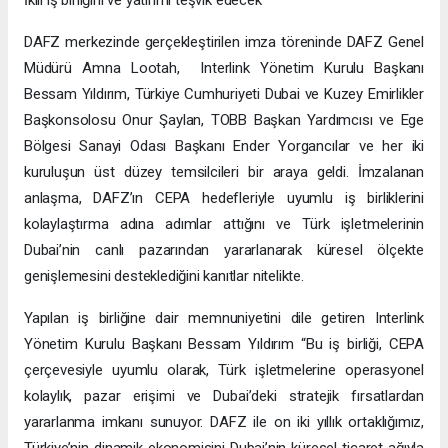
DAFZ merkezinde gerçekleştirilen imza töreninde DAFZ Genel
Müdürü Amna Lootah, Interlink Yönetim Kurulu Başkanı
Bessam Yıldırım, Türkiye Cumhuriyeti Dubai ve Kuzey Emirlikler
Başkonsolosu Onur Şaylan, TOBB Başkan Yardımcısı ve Ege
Bölgesi Sanayi Odası Başkanı Ender Yorgancılar ve her iki
kuruluşun üst düzey temsilcileri bir araya geldi. İmzalanan
anlaşma, DAFZ’ın CEPA hedefleriyle uyumlu iş birliklerini
kolaylaştırma adına adımlar attığını ve Türk işletmelerinin
Dubai’nin canlı pazarından yararlanarak küresel ölçekte
genişlemesini desteklediğini kanıtlar nitelikte.
Yapılan iş birliğine dair memnuniyetini dile getiren Interlink
Yönetim Kurulu Başkanı Bessam Yıldırım “Bu iş birliği, CEPA
çerçevesiyle uyumlu olarak, Türk işletmelerine operasyonel
kolaylık, pazar erişimi ve Dubai’deki stratejik fırsatlardan
yararlanma imkanı sunuyor. DAFZ ile on iki yıllık ortaklığımız,
Türkiye’nin dinamik ekonomisini Dubai’nin küresel ticaret ağıyla