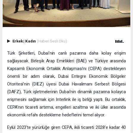
Erkek
|
Kadın
(Haberi Sesli Oku)
Türk Şirketleri, Dubai’nin canlı pazarına daha kolay erişim
sağlayacak. Birleşik Arap Emirlikleri (BAE) ve Türkiye arasında
Kapsamlı Ekonomik Ortaklık Anlaşması’nı (CEPA) destekleyen
önemli bir adım olarak, Dubai Entegre Ekonomik Bölgeler
Otoritesi’nin (DIEZ) üyesi Dubai Havalimanı Serbest Bölgesi
(DAFZ), Türk işletmelerinin Dubai’nin dinamik pazarına kolayca
erişmesini sağlamak için Interlink ile iş birliği yaptı. Bu ortaklık,
CEPA’nın ticareti artırma, engelleri azaltma ve iki ülke arasında
ekonomik refahı destekleme hedeflerini temel alıyor.
Eylül 2023’te yürürlüğe giren CEPA, ikili ticareti 2028’e kadar 40