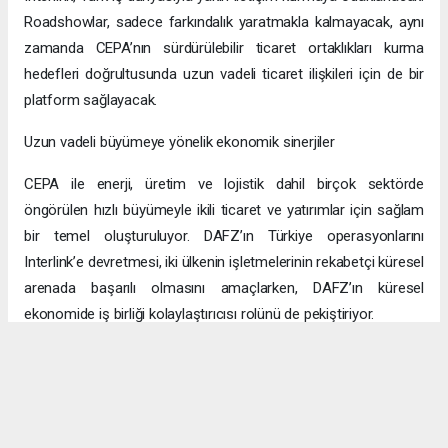
Roadshowlar, sadece farkındalık yaratmakla kalmayacak, aynı
zamanda CEPA’nın sürdürülebilir ticaret ortaklıkları kurma
hedefleri doğrultusunda uzun vadeli ticaret ilişkileri için de bir
platform sağlayacak.
Uzun vadeli büyümeye yönelik ekonomik sinerjiler
CEPA ile enerji, üretim ve lojistik dahil birçok sektörde
öngörülen hızlı büyümeyle ikili ticaret ve yatırımlar için sağlam
bir temel oluşturuluyor. DAFZ’ın Türkiye operasyonlarını
Interlink’e devretmesi, iki ülkenin işletmelerinin rekabetçi küresel
arenada başarılı olmasını amaçlarken, DAFZ’ın küresel
ekonomide iş birliği kolaylaştırıcısı rolünü de pekiştiriyor.
Hibya Haber Ajansı