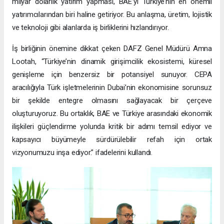
milyar dolarlık yatırım yapması, BAE’yi Türkiye’nin en önemli
yatırımcılarından biri haline getiriyor. Bu anlaşma, üretim, lojistik
ve teknoloji gibi alanlarda iş birliklerini hızlandırıyor.
İş birliğinin önemine dikkat çeken DAFZ Genel Müdürü Amna
Lootah, “Türkiye’nin dinamik girişimcilik ekosistemi, küresel
genişleme için benzersiz bir potansiyel sunuyor. CEPA
aracılığıyla Türk işletmelerinin Dubai’nin ekonomisine sorunsuz
bir şekilde entegre olmasını sağlayacak bir çerçeve
oluşturuyoruz. Bu ortaklık, BAE ve Türkiye arasındaki ekonomik
ilişkileri güçlendirme yolunda kritik bir adımı temsil ediyor ve
kapsayıcı büyümeyle sürdürülebilir refah için ortak
vizyonumuzu inşa ediyor.” ifadelerini kullandı.