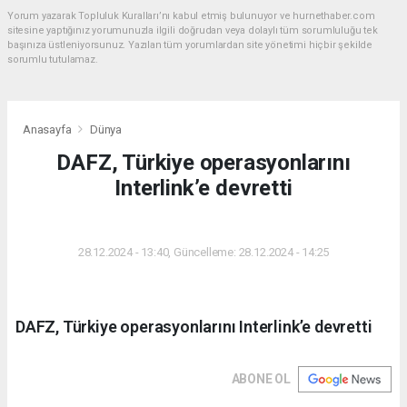
Yorum yazarak Topluluk Kuralları’nı kabul etmiş bulunuyor ve hurnethaber.com
sitesine yaptığınız yorumunuzla ilgili doğrudan veya dolaylı tüm sorumluluğu tek
başınıza üstleniyorsunuz. Yazılan tüm yorumlardan site yönetimi hiçbir şekilde
sorumlu tutulamaz.
Anasayfa
Dünya
DAFZ, Türkiye operasyonlarını
Interlink’e devretti
DÜNYA
28.12.2024 - 13:40, Güncelleme: 28.12.2024 - 14:25
DAFZ, Türkiye operasyonlarını Interlink’e devretti
ABONE OL