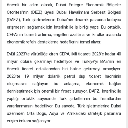
önemli bir adım olarak, Dubai Entegre Ekonomik Bölgeler
Otoritesi’nin (DIEZ) üyesi Dubai Havalimanı Serbest Bölgesi
(DAFZ), Türk işletmelerinin Dubai’nin dinamik pazarına kolayca
erişmesini sağlamak için Interlink ile iş birliği yaptı. Bu ortaklık,
CEPA’nın ticareti artırma, engelleri azaltma ve iki ülke arasında
ekonomik refahı destekleme hedeflerini temel alıyor.
Eylül 2023’te yürürlüğe giren CEPA, ikili ticareti 2028’e kadar 40
milyar dolara çıkarmayı hedefliyor ve Türkiye’yi BAE’nin en
önemli ticaret ortaklarından biri haline getirmeyi amaçlıyor.
2023’te 19 milyar dolarlık petrol dışı ticaret hacminin
oluşmasını sağlayan bu anlaşma, ekonomik bağları
derinleştirmek için önemli bir fırsat sunuyor. DAFZ, Interlink ile
yaptığı ortaklık sayesinde Türk şirketlerinin bu fırsatlardan
yararlanmasını hedefliyor. Bu sayede, Türk işletmelerine Dubai
üzerinden Orta Doğu, Asya ve Afrika’daki stratejik pazarlara
erişim imkanı sağlanıyor.