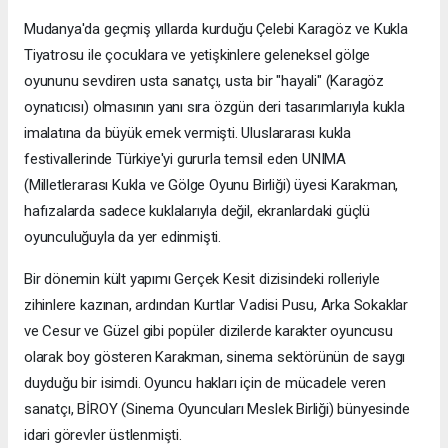
Mudanya'da geçmiş yıllarda kurduğu Çelebi Karagöz ve Kukla
Tiyatrosu ile çocuklara ve yetişkinlere geleneksel gölge
oyununu sevdiren usta sanatçı, usta bir "hayali" (Karagöz
oynatıcısı) olmasının yanı sıra özgün deri tasarımlarıyla kukla
imalatına da büyük emek vermişti. Uluslararası kukla
festivallerinde Türkiye'yi gururla temsil eden UNIMA
(Milletlerarası Kukla ve Gölge Oyunu Birliği) üyesi Karakman,
hafızalarda sadece kuklalarıyla değil, ekranlardaki güçlü
oyunculuğuyla da yer edinmişti.
Bir dönemin kült yapımı Gerçek Kesit dizisindeki rolleriyle
zihinlere kazınan, ardından Kurtlar Vadisi Pusu, Arka Sokaklar
ve Cesur ve Güzel gibi popüler dizilerde karakter oyuncusu
olarak boy gösteren Karakman, sinema sektörünün de saygı
duyduğu bir isimdi. Oyuncu hakları için de mücadele veren
sanatçı, BİROY (Sinema Oyuncuları Meslek Birliği) bünyesinde
idari görevler üstlenmişti.