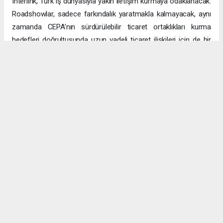
Interlink, Türk iş dünyasıyla yakın iletişim kurmaya odaklanacak.
Roadshowlar, sadece farkındalık yaratmakla kalmayacak, aynı
zamanda CEPA’nın sürdürülebilir ticaret ortaklıkları kurma
hedefleri doğrultusunda uzun vadeli ticaret ilişkileri için de bir
platform sağlayacak.
Uzun vadeli büyümeye yönelik ekonomik sinerjiler
CEPA ile enerji, üretim ve lojistik dahil birçok sektörde
öngörülen hızlı büyümeyle ikili ticaret ve yatırımlar için sağlam
bir temel oluşturuluyor. DAFZ’ın Türkiye operasyonlarını
Interlink’e devretmesi, iki ülkenin işletmelerinin rekabetçi küresel
arenada başarılı olmasını amaçlarken, DAFZ’ın küresel
ekonomide iş birliği kolaylaştırıcısı rolünü de pekiştiriyor.
Hibya Haber Ajansı