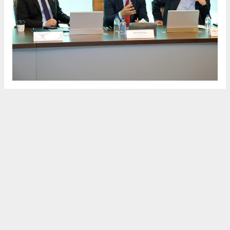
İkili iş birliğini ve yatırımı teşvik edecek
DAFZ merkezinde gerçekleştirilen imza töreninde DAFZ Genel
Müdürü Amna Lootah, Interlink Yönetim Kurulu Başkanı
Bessam Yıldırım, Türkiye Cumhuriyeti Dubai ve Kuzey Emirlikler
Başkonsolosu Onur Şaylan, TOBB Başkan Yardımcısı ve Ege
Bölgesi Sanayi Odası Başkanı Ender Yorgancılar ve her iki
kuruluşun üst düzey temsilcileri bir araya geldi. İmzalanan
anlaşma, DAFZ’ın CEPA hedefleriyle uyumlu iş birliklerini
kolaylaştırma adına adımlar attığını ve Türk işletmelerinin
Dubai’nin canlı pazarından yararlanarak küresel ölçekte