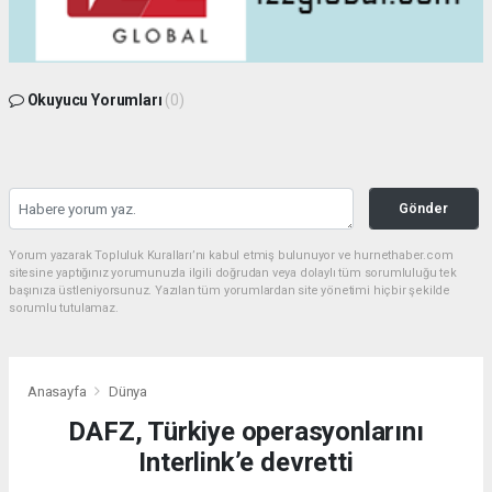
Okuyucu Yorumları
(0)
Gönder
Yorum yazarak Topluluk Kuralları’nı kabul etmiş bulunuyor ve hurnethaber.com
sitesine yaptığınız yorumunuzla ilgili doğrudan veya dolaylı tüm sorumluluğu tek
başınıza üstleniyorsunuz. Yazılan tüm yorumlardan site yönetimi hiçbir şekilde
sorumlu tutulamaz.
Anasayfa
Dünya
DAFZ, Türkiye operasyonlarını
Interlink’e devretti