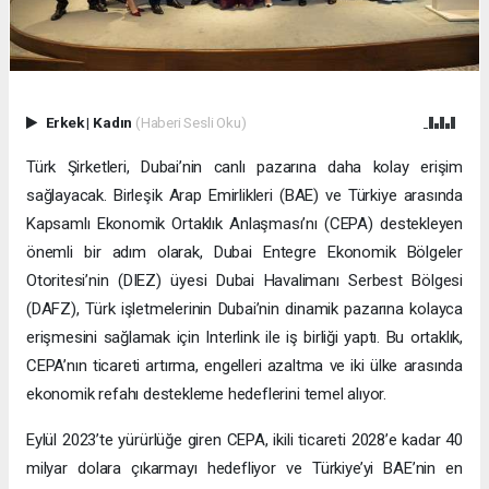
Erkek
|
Kadın
(Haberi Sesli Oku)
Türk Şirketleri, Dubai’nin canlı pazarına daha kolay erişim
sağlayacak. Birleşik Arap Emirlikleri (BAE) ve Türkiye arasında
Kapsamlı Ekonomik Ortaklık Anlaşması’nı (CEPA) destekleyen
önemli bir adım olarak, Dubai Entegre Ekonomik Bölgeler
Otoritesi’nin (DIEZ) üyesi Dubai Havalimanı Serbest Bölgesi
(DAFZ), Türk işletmelerinin Dubai’nin dinamik pazarına kolayca
erişmesini sağlamak için Interlink ile iş birliği yaptı. Bu ortaklık,
CEPA’nın ticareti artırma, engelleri azaltma ve iki ülke arasında
ekonomik refahı destekleme hedeflerini temel alıyor.
Eylül 2023’te yürürlüğe giren CEPA, ikili ticareti 2028’e kadar 40
milyar dolara çıkarmayı hedefliyor ve Türkiye’yi BAE’nin en