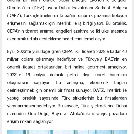
önemli bir adım olarak, Dubai Entegre Ekonomik Bölgeler
Otoritesi’nin (DIEZ) üyesi Dubai Havalimanı Serbest Bölgesi
(DAFZ), Türk işletmelerinin Dubai’nin dinamik pazarına kolayca
erişmesini sağlamak için Interlink ile iş birliği yaptı. Bu ortaklık,
CEPA’nın ticareti artırma, engelleri azaltma ve iki ülke arasında
ekonomik refahı destekleme hedeflerini temel alıyor.
Eylül 2023’te yürürlüğe giren CEPA, ikili ticareti 2028’e kadar 40
milyar dolara çıkarmayı hedefliyor ve Türkiye’yi BAE’nin en
önemli ticaret ortaklarından biri haline getirmeyi amaçlıyor.
2023’te 19 milyar dolarlık petrol dışı ticaret hacminin
oluşmasını sağlayan bu anlaşma, ekonomik bağları
derinleştirmek için önemli bir fırsat sunuyor. DAFZ, Interlink ile
yaptığı ortaklık sayesinde Türk şirketlerinin bu fırsatlardan
yararlanmasını hedefliyor. Bu sayede, Türk işletmelerine Dubai
üzerinden Orta Doğu, Asya ve Afrika’daki stratejik pazarlara
erişim imkanı sağlanıyor.