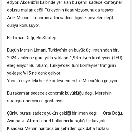
ediyor. Akdeniz’in kalbinde yer alan bu şehir, sadece konteyner
dolusu malları değil, Türkiye’nin ticari vizyonunu da taşıyor.
Artık Mersin Limanı’nın adını sadece lojistik çevreleri değil,
dünya konuşuyor.
Bir Liman Değil, Bir Strateji
Bugün Mersin Limanı, Türkiye’nin en büyük üç limanından biri.
2024 verilerine göre yılda yaklaşık 1,94 milyon konteyner (TEU)
elleçleniyor. Bu rakam, Türkiye’deki tüm konteyner trafiğinin
yaklaşık %15’ine denk geliyor.
Yani, Türkiye’deki her 6 konteynerden biri Mersin’den geçiyor.
Bu rakamlar sadece ekonomik büyüklüğü değil, Mersin’in
stratejik önemini de gösteriyor.
Çünkü burası sadece yükün geldiği bir liman değil — Orta Doğu,
Avrupa ve Afrika ticaret hatlarının kesiştiği bir kavşak.
Kısacası, Mersin haritada bir şehirden çok daha fazlası: