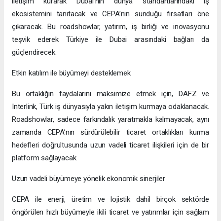
iletişim kurarak Dubai’nin dünya standartlarındaki iş
ekosistemini tanıtacak ve CEPA’nın sunduğu fırsatları öne
çıkaracak. Bu roadshowlar, yatırım, iş birliği ve inovasyonu
teşvik ederek Türkiye ile Dubai arasındaki bağları da
güçlendirecek.
Etkin katılım ile büyümeyi desteklemek
Bu ortaklığın faydalarını maksimize etmek için, DAFZ ve
Interlink, Türk iş dünyasıyla yakın iletişim kurmaya odaklanacak.
Roadshowlar, sadece farkındalık yaratmakla kalmayacak, aynı
zamanda CEPA’nın sürdürülebilir ticaret ortaklıkları kurma
hedefleri doğrultusunda uzun vadeli ticaret ilişkileri için de bir
platform sağlayacak.
Uzun vadeli büyümeye yönelik ekonomik sinerjiler
CEPA ile enerji, üretim ve lojistik dahil birçok sektörde
öngörülen hızlı büyümeyle ikili ticaret ve yatırımlar için sağlam