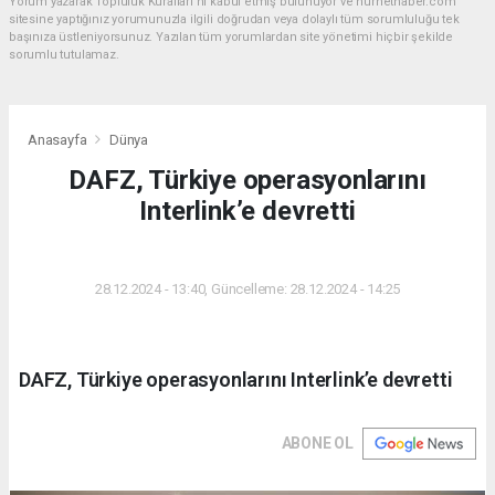
Yorum yazarak Topluluk Kuralları’nı kabul etmiş bulunuyor ve hurnethaber.com
sitesine yaptığınız yorumunuzla ilgili doğrudan veya dolaylı tüm sorumluluğu tek
başınıza üstleniyorsunuz. Yazılan tüm yorumlardan site yönetimi hiçbir şekilde
sorumlu tutulamaz.
Anasayfa
Dünya
DAFZ, Türkiye operasyonlarını
Interlink’e devretti
DÜNYA
28.12.2024 - 13:40, Güncelleme: 28.12.2024 - 14:25
DAFZ, Türkiye operasyonlarını Interlink’e devretti
ABONE OL