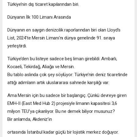
Türkiye’nin dış ticaret kapılarından biri.
Dünyanın İlk 100 Limanı Arasında
Dünyanın en saygın denizcilik raporlarından biri olan Lloyd’s
List, 2024’te Mersin Limanı’nı dünya genelinde 91. sıraya
yerleştirdi.
Türkiye’den bu listeye sadece beş liman girebildi: Ambarlı,
Kocaeli, Tekirdağ, Aliağa ve Mersin.
Bu tablo aslında çok şey söylüyor: Türkiye’nin deniz ticaretinde
attığı adımların artık uluslararası sahnede karşılığı var.
Ama Mersin için bu sadece bir başlangıç. Çünkü devreye giren
EMH-II (East Med Hub 2) projesiyle limanın kapasitesi 3,6
milyon TEU’ya çıkarılıyor. Bu ne demek biliyor musunuz?
Bir anlamda, Akdeniz’in
ortasında İstanbul kadar güçlü bir lojistik merkez doğuyor.