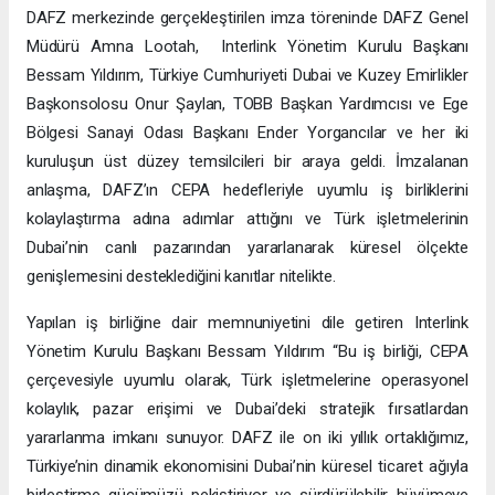
DAFZ merkezinde gerçekleştirilen imza töreninde DAFZ Genel
Müdürü Amna Lootah, Interlink Yönetim Kurulu Başkanı
Bessam Yıldırım, Türkiye Cumhuriyeti Dubai ve Kuzey Emirlikler
Başkonsolosu Onur Şaylan, TOBB Başkan Yardımcısı ve Ege
Bölgesi Sanayi Odası Başkanı Ender Yorgancılar ve her iki
kuruluşun üst düzey temsilcileri bir araya geldi. İmzalanan
anlaşma, DAFZ’ın CEPA hedefleriyle uyumlu iş birliklerini
kolaylaştırma adına adımlar attığını ve Türk işletmelerinin
Dubai’nin canlı pazarından yararlanarak küresel ölçekte
genişlemesini desteklediğini kanıtlar nitelikte.
Yapılan iş birliğine dair memnuniyetini dile getiren Interlink
Yönetim Kurulu Başkanı Bessam Yıldırım “Bu iş birliği, CEPA
çerçevesiyle uyumlu olarak, Türk işletmelerine operasyonel
kolaylık, pazar erişimi ve Dubai’deki stratejik fırsatlardan
yararlanma imkanı sunuyor. DAFZ ile on iki yıllık ortaklığımız,
Türkiye’nin dinamik ekonomisini Dubai’nin küresel ticaret ağıyla
birleştirme gücümüzü pekiştiriyor ve sürdürülebilir büyümeye