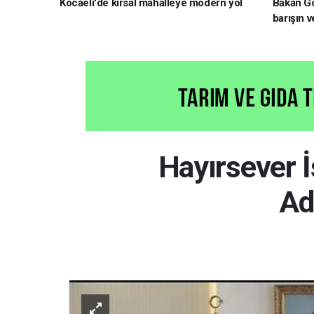
Kocaeli'de kırsal mahalleye modern yol
Bakan Gö
barışın v
hedefliy
Hayırsever 
Ad