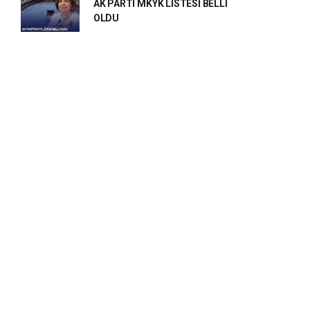
AK PARTİ MKYK LİSTESİ BELLİ
OLDU