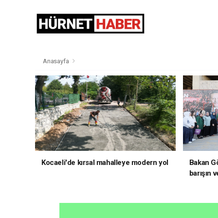
Anasayfa
Kocaeli'de kırsal mahalleye modern yol
Bakan Gö
barışın v
hedefliy