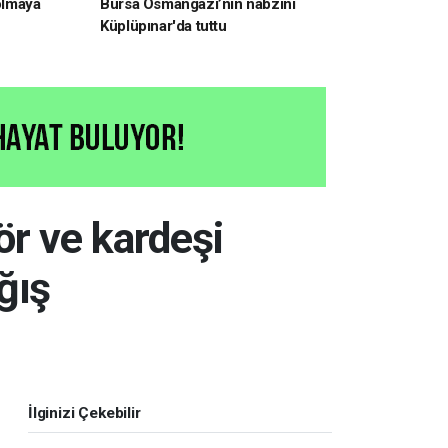
 olmaya
Bursa Osmangazi’nin nabzını
Küplüpınar'da tuttu
r ve kardeşi
ğış
İlginizi Çekebilir