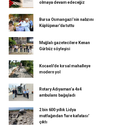
olmaya devam edeceğiz
Bursa Osmangazi’nin nabzını
Küplüpınar'da tuttu
Muğlalı gazetecilere Kenan
Gürbüz söyleşisi
Kocaeli'de kırsal mahalleye
modern yol
Rotary Adıyaman’a 4x4
ambulans bağışladı
2 bin 600 yıllık Lidya
mutfağından 'fare kafatası'
çıktı