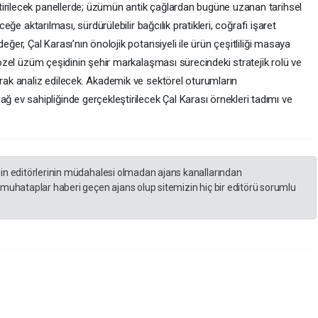
tirilecek panellerde; üzümün antik çağlardan bugüne uzanan tarihsel
ceğe aktarılması, sürdürülebilir bağcılık pratikleri, coğrafi işaret
eğer, Çal Karası’nın önolojik potansiyeli ile ürün çeşitliliği masaya
u özel üzüm çeşidinin şehir markalaşması sürecindeki stratejik rolü ve
arak analiz edilecek. Akademik ve sektörel oturumların
v sahipliğinde gerçekleştirilecek Çal Karası örnekleri tadımı ve
zin editörlerinin müdahalesi olmadan ajans kanallarından
 muhataplar haberi geçen ajans olup sitemizin hiç bir editörü sorumlu