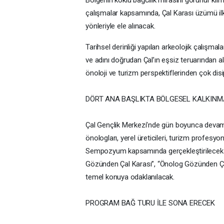
Bölgenin köklü bağcılık mirasını görünür kılm
çalışmalar kapsamında, Çal Karası üzümü i
yönleriyle ele alınacak.
Tarihsel derinliği yapılan arkeolojik çalışmal
ve adını doğrudan Çal’ın eşsiz teruarından a
önoloji ve turizm perspektiflerinden çok disip
DÖRT ANA BAŞLIKTA BÖLGESEL KALKIN
Çal Gençlik Merkezi’nde gün boyunca devam
önologları, yerel üreticileri, turizm profesyon
Sempozyum kapsamında gerçekleştirilecek otu
Gözünden Çal Karası”, “Önolog Gözünden Çal K
temel konuya odaklanılacak.
PROGRAM BAĞ TURU İLE SONA ERECEK