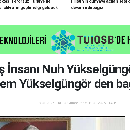
ktaş: Terörsüz Türkiye ile
Filistin'in dünyaya açılan sesi
e istikrarın güçlendiği gelecek
devam edeceğiz
oruz
İş İnsanı Nuh Yükselgüngö
em Yükselgüngör den ba
19.01.2025 - 14:10, Güncelleme: 19.01.2025 - 14:19
Gündem