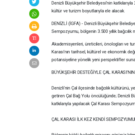
Denizli Büyükşehir Belediyesi’nin katkıları
kültür ve turizm boyutlarıyla ele alacak.
DENİZLİ (İGFA) - Denizli Büyükşehir Belediyes
Sempozyumu, bölgenin 3.500 yıllık bağcılık 
Akademisyenleri, üreticileri, önologları ve t
Karası’nın tarihsel, kültürel ve ekonomik değ
potansiyeline yönelik yeni perspektifler sun
BÜYÜKŞEHİR DESTEĞİYLE ÇAL KARASI’NI
Denizli’nin Çal ilçesinde bağcılık kültürünü, 
getiren Çal Bağ Yolu öncülüğünde; Denizli Bü
katkılarıyla yapılacak Çal Karası Sempozyum
ÇAL KARASI İLK KEZ KENDİ SEMPOZYUM