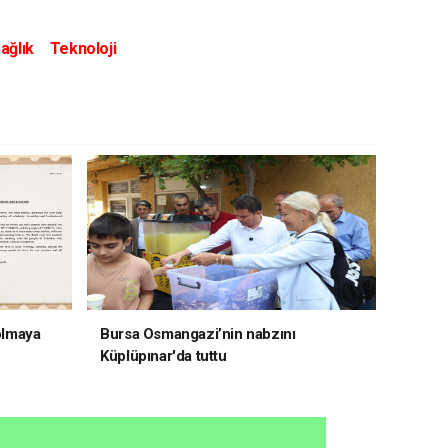
ağlık
Teknoloji
 olmaya
Bursa Osmangazi’nin nabzını
Küplüpınar'da tuttu