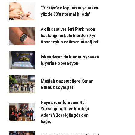
'Türkiye'de toplumun yalnızca
yüzde 30'u normal kiloda'
Akıllı saat verileri Parkinson
hastalığının belirtilerden 7 yıl
önce teşhis edilmesini sağladı
İskenderun'da kumar oynanan
iş yerine operasyon
Muğlalı gazetecilere Kenan
Gürbüz söyleşisi
Hayırsever İş İnsanı Nuh
Yükselgüngör ve kardeşi
Adem Yükselgüngör den
bağış