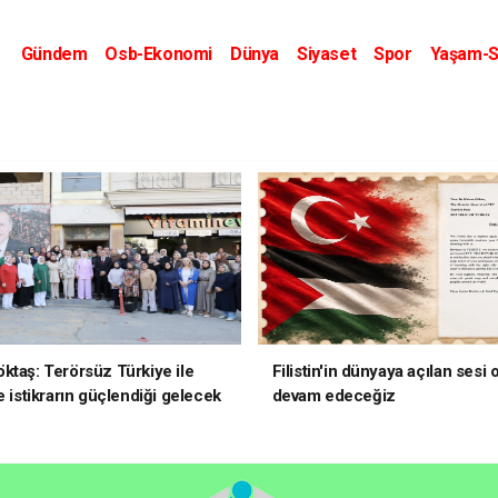
Gündem
Osb-Ekonomi
Dünya
Siyaset
Spor
Yaşam-S
Kripto Dünyası
Kültür-Sanat
Eğitim
ktaş: Terörsüz Türkiye ile
Filistin'in dünyaya açılan sesi
e istikrarın güçlendiği gelecek
devam edeceğiz
oruz