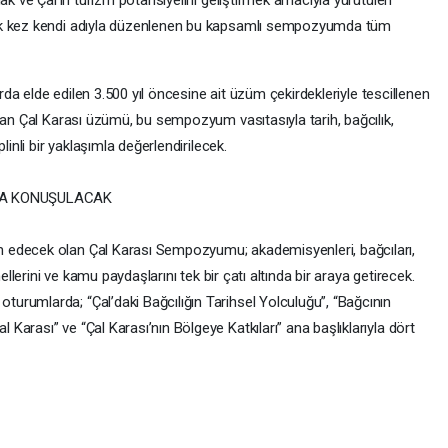
ak ve Çal’ın turizm potansiyelini geliştirmek amacıyla yürütülen
lk kez kendi adıyla düzenlenen bu kapsamlı sempozyumda tüm
arda elde edilen 3.500 yıl öncesine ait üzüm çekirdekleriyle tescillenen
lan Çal Karası üzümü, bu sempozyum vasıtasıyla tarih, bağcılık,
linli bir yaklaşımla değerlendirilecek.
MA KONUŞULACAK
 edecek olan Çal Karası Sempozyumu; akademisyenleri, bağcıları,
ellerini ve kamu paydaşlarını tek bir çatı altında bir araya getirecek.
rumlarda; “Çal’daki Bağcılığın Tarihsel Yolculuğu”, “Bağcının
arası” ve “Çal Karası’nın Bölgeye Katkıları” ana başlıklarıyla dört