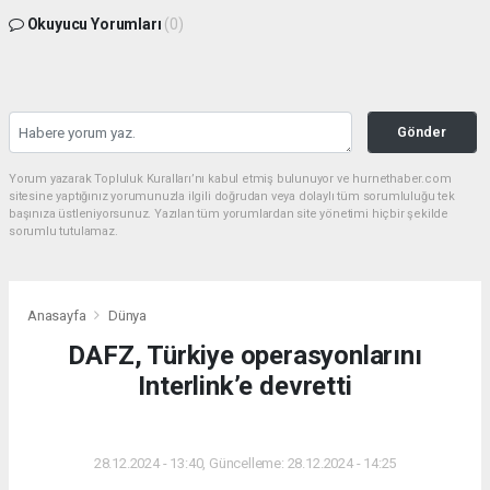
Okuyucu Yorumları
(0)
Gönder
Yorum yazarak Topluluk Kuralları’nı kabul etmiş bulunuyor ve hurnethaber.com
sitesine yaptığınız yorumunuzla ilgili doğrudan veya dolaylı tüm sorumluluğu tek
başınıza üstleniyorsunuz. Yazılan tüm yorumlardan site yönetimi hiçbir şekilde
sorumlu tutulamaz.
Anasayfa
Dünya
DAFZ, Türkiye operasyonlarını
Interlink’e devretti
DÜNYA
28.12.2024 - 13:40, Güncelleme: 28.12.2024 - 14:25