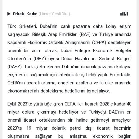
Erkek
|
Kadın
(Haberi Sesli Oku)
Türk Şirketleri, Dubai’nin canlı pazarına daha kolay erişim
sağlayacak. Birleşik Arap Emirlikleri (BAE) ve Türkiye arasında
Kapsamlı Ekonomik Ortaklık Anlaşması’nı (CEPA) destekleyen
önemli bir adım olarak, Dubai Entegre Ekonomik Bölgeler
Otoritesi’nin (DIEZ) üyesi Dubai Havalimanı Serbest Bölgesi
(DAFZ), Türk işletmelerinin Dubai’nin dinamik pazarına kolayca
erişmesini sağlamak için Interlink ile iş birliği yaptı. Bu ortaklık,
CEPA’nın ticareti artırma, engelleri azaltma ve iki ülke arasında
ekonomik refahı destekleme hedeflerini temel alıyor.
Eylül 2023’te yürürlüğe giren CEPA, ikili ticareti 2028’e kadar 40
milyar dolara çıkarmayı hedefliyor ve Türkiye’yi BAE’nin en
önemli ticaret ortaklarından biri haline getirmeyi amaçlıyor.
2023’te 19 milyar dolarlık petrol dışı ticaret hacminin
oluşmasını sağlayan bu anlaşma, ekonomik bağları