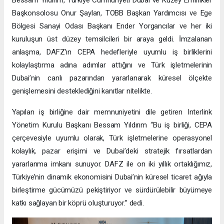
Başkonsolosu Onur Şaylan, TOBB Başkan Yardımcısı ve Ege
Bölgesi Sanayi Odası Başkanı Ender Yorgancılar ve her iki
kuruluşun üst düzey temsilcileri bir araya geldi. İmzalanan
anlaşma, DAFZ’ın CEPA hedefleriyle uyumlu iş birliklerini
kolaylaştırma adına adımlar attığını ve Türk işletmelerinin
Dubai’nin canlı pazarından yararlanarak küresel ölçekte
genişlemesini desteklediğini kanıtlar nitelikte.
Yapılan iş birliğine dair memnuniyetini dile getiren Interlink
Yönetim Kurulu Başkanı Bessam Yıldırım “Bu iş birliği, CEPA
çerçevesiyle uyumlu olarak, Türk işletmelerine operasyonel
kolaylık, pazar erişimi ve Dubai’deki stratejik fırsatlardan
yararlanma imkanı sunuyor. DAFZ ile on iki yıllık ortaklığımız,
Türkiye’nin dinamik ekonomisini Dubai’nin küresel ticaret ağıyla
birleştirme gücümüzü pekiştiriyor ve sürdürülebilir büyümeye
katkı sağlayan bir köprü oluşturuyor.” dedi.