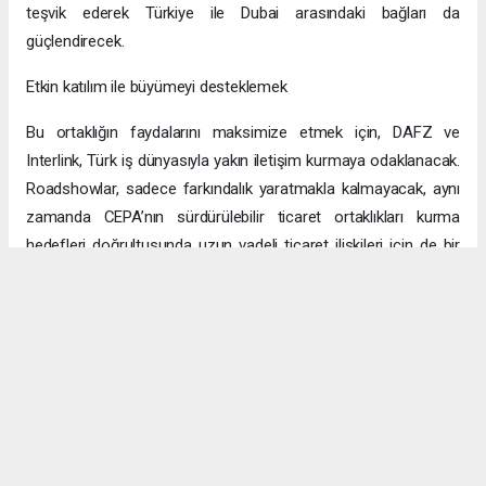
teşvik ederek Türkiye ile Dubai arasındaki bağları da
güçlendirecek.
Etkin katılım ile büyümeyi desteklemek
Bu ortaklığın faydalarını maksimize etmek için, DAFZ ve
Interlink, Türk iş dünyasıyla yakın iletişim kurmaya odaklanacak.
Roadshowlar, sadece farkındalık yaratmakla kalmayacak, aynı
zamanda CEPA’nın sürdürülebilir ticaret ortaklıkları kurma
hedefleri doğrultusunda uzun vadeli ticaret ilişkileri için de bir
platform sağlayacak.
Uzun vadeli büyümeye yönelik ekonomik sinerjiler
CEPA ile enerji, üretim ve lojistik dahil birçok sektörde
öngörülen hızlı büyümeyle ikili ticaret ve yatırımlar için sağlam
bir temel oluşturuluyor. DAFZ’ın Türkiye operasyonlarını
Interlink’e devretmesi, iki ülkenin işletmelerinin rekabetçi küresel
arenada başarılı olmasını amaçlarken, DAFZ’ın küresel