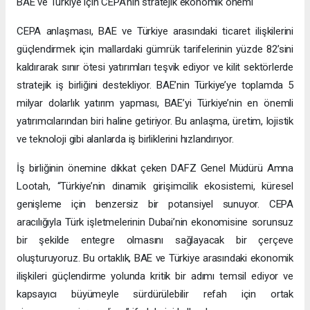
BAE ve Türkiye için CEPA’nın stratejik ekonomik önemi
CEPA anlaşması, BAE ve Türkiye arasındaki ticaret ilişkilerini
güçlendirmek için mallardaki gümrük tarifelerinin yüzde 82’sini
kaldırarak sınır ötesi yatırımları teşvik ediyor ve kilit sektörlerde
stratejik iş birliğini destekliyor. BAE’nin Türkiye’ye toplamda 5
milyar dolarlık yatırım yapması, BAE’yi Türkiye’nin en önemli
yatırımcılarından biri haline getiriyor. Bu anlaşma, üretim, lojistik
ve teknoloji gibi alanlarda iş birliklerini hızlandırıyor.
İş birliğinin önemine dikkat çeken DAFZ Genel Müdürü Amna
Lootah, “Türkiye’nin dinamik girişimcilik ekosistemi, küresel
genişleme için benzersiz bir potansiyel sunuyor. CEPA
aracılığıyla Türk işletmelerinin Dubai’nin ekonomisine sorunsuz
bir şekilde entegre olmasını sağlayacak bir çerçeve
oluşturuyoruz. Bu ortaklık, BAE ve Türkiye arasındaki ekonomik
ilişkileri güçlendirme yolunda kritik bir adımı temsil ediyor ve
kapsayıcı büyümeyle sürdürülebilir refah için ortak