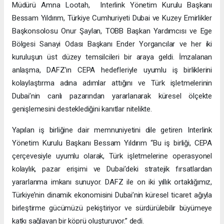
Müdürü Amna Lootah, Interlink Yönetim Kurulu Başkanı
Bessam Yıldırım, Türkiye Cumhuriyeti Dubai ve Kuzey Emirlikler
Başkonsolosu Onur Şaylan, TOBB Başkan Yardımcısı ve Ege
Bölgesi Sanayi Odası Başkanı Ender Yorgancılar ve her iki
kuruluşun üst düzey temsilcileri bir araya geldi. İmzalanan
anlaşma, DAFZ’ın CEPA hedefleriyle uyumlu iş birliklerini
kolaylaştırma adına adımlar attığını ve Türk işletmelerinin
Dubai’nin canlı pazarından yararlanarak küresel ölçekte
genişlemesini desteklediğini kanıtlar nitelikte.
Yapılan iş birliğine dair memnuniyetini dile getiren Interlink
Yönetim Kurulu Başkanı Bessam Yıldırım “Bu iş birliği, CEPA
çerçevesiyle uyumlu olarak, Türk işletmelerine operasyonel
kolaylık, pazar erişimi ve Dubai’deki stratejik fırsatlardan
yararlanma imkanı sunuyor. DAFZ ile on iki yıllık ortaklığımız,
Türkiye’nin dinamik ekonomisini Dubai’nin küresel ticaret ağıyla
birleştirme gücümüzü pekiştiriyor ve sürdürülebilir büyümeye
katkı sağlayan bir köprü oluşturuyor.” dedi.