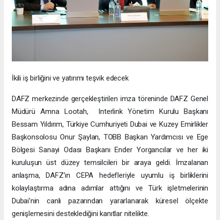
İkili iş birliğini ve yatırımı teşvik edecek
DAFZ merkezinde gerçekleştirilen imza töreninde DAFZ Genel
Müdürü Amna Lootah, Interlink Yönetim Kurulu Başkanı
Bessam Yıldırım, Türkiye Cumhuriyeti Dubai ve Kuzey Emirlikler
Başkonsolosu Onur Şaylan, TOBB Başkan Yardımcısı ve Ege
Bölgesi Sanayi Odası Başkanı Ender Yorgancılar ve her iki
kuruluşun üst düzey temsilcileri bir araya geldi. İmzalanan
anlaşma, DAFZ’ın CEPA hedefleriyle uyumlu iş birliklerini
kolaylaştırma adına adımlar attığını ve Türk işletmelerinin
Dubai’nin canlı pazarından yararlanarak küresel ölçekte
genişlemesini desteklediğini kanıtlar nitelikte.