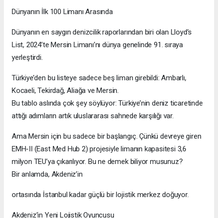
Dünyanın İlk 100 Limanı Arasında
Dünyanın en saygın denizcilik raporlarından biri olan Lloyd’s
List, 2024’te Mersin Limanı’nı dünya genelinde 91. sıraya
yerleştirdi.
Türkiye’den bu listeye sadece beş liman girebildi: Ambarlı,
Kocaeli, Tekirdağ, Aliağa ve Mersin.
Bu tablo aslında çok şey söylüyor: Türkiye’nin deniz ticaretinde
attığı adımların artık uluslararası sahnede karşılığı var.
Ama Mersin için bu sadece bir başlangıç. Çünkü devreye giren
EMH-II (East Med Hub 2) projesiyle limanın kapasitesi 3,6
milyon TEU’ya çıkarılıyor. Bu ne demek biliyor musunuz?
Bir anlamda, Akdeniz’in
ortasında İstanbul kadar güçlü bir lojistik merkez doğuyor.
Akdeniz’in Yeni Lojistik Oyuncusu