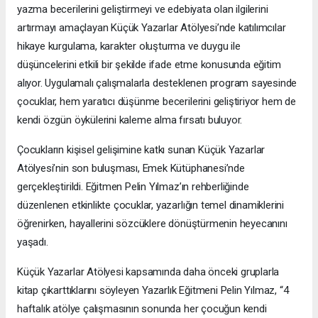
yazma becerilerini geliştirmeyi ve edebiyata olan ilgilerini
artırmayı amaçlayan Küçük Yazarlar Atölyesi’nde katılımcılar
hikaye kurgulama, karakter oluşturma ve duygu ile
düşüncelerini etkili bir şekilde ifade etme konusunda eğitim
alıyor. Uygulamalı çalışmalarla desteklenen program sayesinde
çocuklar, hem yaratıcı düşünme becerilerini geliştiriyor hem de
kendi özgün öykülerini kaleme alma fırsatı buluyor.
Çocukların kişisel gelişimine katkı sunan Küçük Yazarlar
Atölyesi’nin son buluşması, Emek Kütüphanesi’nde
gerçekleştirildi. Eğitmen Pelin Yılmaz’ın rehberliğinde
düzenlenen etkinlikte çocuklar, yazarlığın temel dinamiklerini
öğrenirken, hayallerini sözcüklere dönüştürmenin heyecanını
yaşadı.
Küçük Yazarlar Atölyesi kapsamında daha önceki gruplarla
kitap çıkarttıklarını söyleyen Yazarlık Eğitmeni Pelin Yılmaz, “4
haftalık atölye çalışmasının sonunda her çocuğun kendi