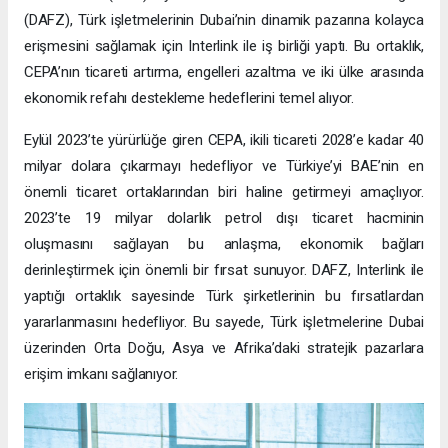
(DAFZ), Türk işletmelerinin Dubai’nin dinamik pazarına kolayca
erişmesini sağlamak için Interlink ile iş birliği yaptı. Bu ortaklık,
CEPA’nın ticareti artırma, engelleri azaltma ve iki ülke arasında
ekonomik refahı destekleme hedeflerini temel alıyor.
Eylül 2023’te yürürlüğe giren CEPA, ikili ticareti 2028’e kadar 40
milyar dolara çıkarmayı hedefliyor ve Türkiye’yi BAE’nin en
önemli ticaret ortaklarından biri haline getirmeyi amaçlıyor.
2023’te 19 milyar dolarlık petrol dışı ticaret hacminin
oluşmasını sağlayan bu anlaşma, ekonomik bağları
derinleştirmek için önemli bir fırsat sunuyor. DAFZ, Interlink ile
yaptığı ortaklık sayesinde Türk şirketlerinin bu fırsatlardan
yararlanmasını hedefliyor. Bu sayede, Türk işletmelerine Dubai
üzerinden Orta Doğu, Asya ve Afrika’daki stratejik pazarlara
erişim imkanı sağlanıyor.