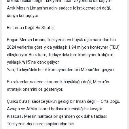
dolusu malları değil, Türkiye’nin ticari vizyonunu da taşıyor.
Artık Mersin Limanı’nın adını sadece lojistik çevreleri değil,
dünya konuşuyor.
Bir Liman Değil, Bir Strateji
Bugün Mersin Limanı, Türkiye’nin en büyük üç limanından biri.
2024 verilerine göre yılda yaklaşık 1,94 milyon konteyner (TEU)
elleçleniyor. Bu rakam, Türkiye’deki tüm konteyner trafiğinin
yaklaşık %15’ine denk geliyor.
Yani, Türkiye’deki her 6 konteynerden biri Mersin’den geçiyor.
Bu rakamlar sadece ekonomik büyüklüğü değil, Mersin’in
stratejik önemini de gösteriyor.
Çünkü burası sadece yükün geldiği bir liman değil — Orta Doğu,
Avrupa ve Afrika ticaret hatlarının kesiştiği bir kavşak.
Kısacası, Mersin haritada bir şehirden çok daha fazlası:
Türkiye’nin dış ticaret kapılarından biri.