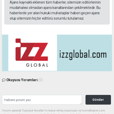
Ajans kaynaklı eklenen tüm haberler, sitemizin editörlerinin
müdahalesi olmadan ajans kanallarından çekilmektedir. Bu
haberlerde yer alan hukuki muhataplar haberi geçen ajans
olup sitemizin hiç bir editörü sorumlu tutulamaz.
Okuyucu Yorumları
(0)
Gönder
Yorum yazarak Topluluk Kuralları’nı kabul etmiş bulunuyor ve hurnethaber.com