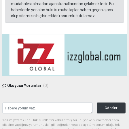
müdahalesi olmadan ajans kanallarından çekilmektedir. Bu
haberlerde yer alan hukuki muhataplar haberi geçen ajans
olup sitemizin hiç bir editörü sorumlu tutulamaz.
Okuyucu Yorumları
(0)
Gönder
Yorum yazarak Topluluk Kuralları’nı kabul etmiş bulunuyor ve hurnethaber.com
sitesine yaptığınız yorumunuzla ilgili doğrudan veya dolaylı tüm sorumluluğu tek