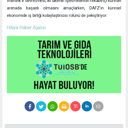
Interlink’e devretmesi, iki ülkenin işletmelerinin rekabetçi küresel
arenada başarılı olmasını amaçlarken, DAFZ’ın küresel
ekonomide iş birliği kolaylaştırıcısı rolünü de pekiştiriyor.
Hibya Haber Ajansı