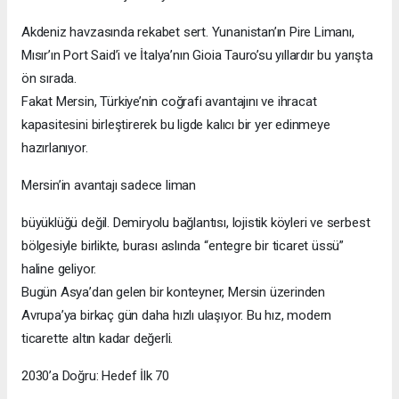
Akdeniz havzasında rekabet sert. Yunanistan’ın Pire Limanı,
Mısır’ın Port Said’i ve İtalya’nın Gioia Tauro’su yıllardır bu yarışta
ön sırada.
Fakat Mersin, Türkiye’nin coğrafi avantajını ve ihracat
kapasitesini birleştirerek bu ligde kalıcı bir yer edinmeye
hazırlanıyor.
Mersin’in avantajı sadece liman
büyüklüğü değil. Demiryolu bağlantısı, lojistik köyleri ve serbest
bölgesiyle birlikte, burası aslında “entegre bir ticaret üssü”
haline geliyor.
Bugün Asya’dan gelen bir konteyner, Mersin üzerinden
Avrupa’ya birkaç gün daha hızlı ulaşıyor. Bu hız, modern
ticarette altın kadar değerli.
2030’a Doğru: Hedef İlk 70