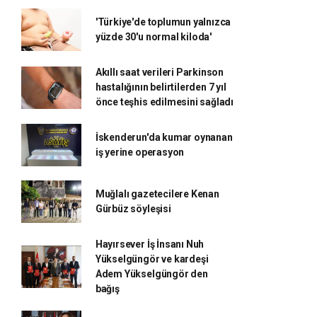
'Türkiye'de toplumun yalnızca
yüzde 30'u normal kiloda'
Akıllı saat verileri Parkinson
hastalığının belirtilerden 7 yıl
önce teşhis edilmesini sağladı
İskenderun'da kumar oynanan
iş yerine operasyon
Muğlalı gazetecilere Kenan
Gürbüz söyleşisi
Hayırsever İş İnsanı Nuh
Yükselgüngör ve kardeşi
Adem Yükselgüngör den
bağış