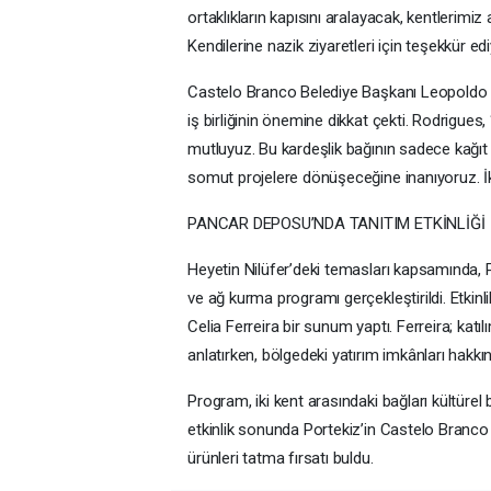
ortaklıkların kapısını aralayacak, kentlerimi
Kendilerine nazik ziyaretleri için teşekkür ed
Castelo Branco Belediye Başkanı Leopoldo R
iş birliğinin önemine dikkat çekti. Rodrigue
mutluyuz. Bu kardeşlik bağının sadece kağ
somut projelere dönüşeceğine inanıyoruz. İki
PANCAR DEPOSU’NDA TANITIM ETKİNLİĞİ
Heyetin Nilüfer’deki temasları kapsamında, 
ve ağ kurma programı gerçekleştirildi. Etkin
Celia Ferreira bir sunum yaptı. Ferreira; katıl
anlatırken, bölgedeki yatırım imkânları hakkınd
Program, iki kent arasındaki bağları kültürel b
etkinlik sonunda Portekiz’in Castelo Branco
ürünleri tatma fırsatı buldu.