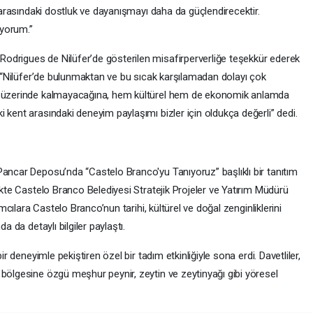
z arasındaki dostluk ve dayanışmayı daha da güçlendirecektir.
iyorum.”
odrigues de Nilüfer’de gösterilen misafirperverliğe teşekkür ederek
s, “Nilüfer’de bulunmaktan ve bu sıcak karşılamadan dolayı çok
ıt üzerinde kalmayacağına, hem kültürel hem de ekonomik anlamda
 kent arasındaki deneyim paylaşımı bizler için oldukça değerli” dedi.
Pancar Deposu’nda “Castelo Branco'yu Tanıyoruz” başlıklı bir tanıtım
likte Castelo Branco Belediyesi Stratejik Projeler ve Yatırım Müdürü
ımcılara Castelo Branco’nun tarihi, kültürel ve doğal zenginliklerini
a da detaylı bilgiler paylaştı.
ir deneyimle pekiştiren özel bir tadım etkinliğiyle sona erdi. Davetliler,
 bölgesine özgü meşhur peynir, zeytin ve zeytinyağı gibi yöresel