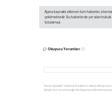
Ajans kaynaklı eklenen tüm haberler, sitemi
çekilmektedir. Bu haberlerde yer alan hukuki
tutulamaz.
Okuyucu Yorumları
(0)
Yorum yazarak Topluluk Kuralları’nı kabul etmiş bulu
dolaylı tüm sorumluluğu tek başınıza üstleniyorsunuz