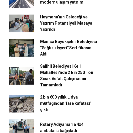
modern ulaşım yatırımı
Haymana'nın Geleceği ve
Yatırım Potansiyeli Masaya
Yatırıldı
Manisa Büyükşehir Belediyesi
“Sağlıklı İşyeri" Sertifikasını
Aldı
Salihli Belediyesi Keli
Mahallesi'nde 2 Bin 250 Ton
Sıcak Asfalt Çalışmasını
Tamamladı
2 bin 600 yıllık Lidya
mutfağından 'fare kafatası'
çıktı
Rotary Adıyaman’a 4x4
ambulans bağışladı