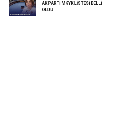
AK PARTİ MKYK LİSTESİ BELLİ
OLDU