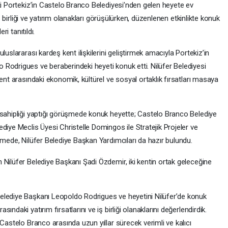
ti Portekiz’in Castelo Branco Belediyesi’nden gelen heyete ev
iş birliği ve yatırım olanakları görüşülürken, düzenlenen etkinlikte konuk
ri tanıtıldı.
luslararası kardeş kent ilişkilerini geliştirmek amacıyla Portekiz’in
Rodrigues ve beraberindeki heyeti konuk etti. Nilüfer Belediyesi
ent arasındaki ekonomik, kültürel ve sosyal ortaklık fırsatları masaya
 sahipliği yaptığı görüşmede konuk heyette; Castelo Branco Belediye
diye Meclis Üyesi Christelle Domingos ile Stratejik Projeler ve
şmede, Nilüfer Belediye Başkan Yardımcıları da hazır bulundu.
 Nilüfer Belediye Başkanı Şadi Özdemir, iki kentin ortak geleceğine
elediye Başkanı Leopoldo Rodrigues ve heyetini Nilüfer’de konuk
ndaki yatırım fırsatlarını ve iş birliği olanaklarını değerlendirdik.
 Castelo Branco arasında uzun yıllar sürecek verimli ve kalıcı