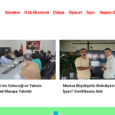
Gündem
Osb-Ekonomi
Dünya
Siyaset
Spor
Yaşam-S
Kripto Dünyası
Kültür-Sanat
Eğitim
nın Geleceği ve Yatırım
Manisa Büyükşehir Belediyesi 
li Masaya Yatırıldı
İşyeri" Sertifikasını Aldı