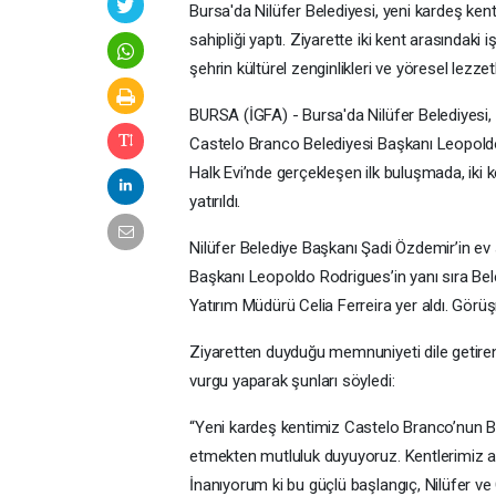
Bursa'da Nilüfer Belediyesi, yeni kardeş ken
sahipliği yaptı. Ziyarette iki kent arasındaki 
şehrin kültürel zenginlikleri ve yöresel lezzetle
BURSA (İGFA) - Bursa'da Nilüfer Belediyesi, u
Castelo Branco Belediyesi Başkanı Leopoldo 
Halk Evi’nde gerçekleşen ilk buluşmada, iki k
yatırıldı.
Nilüfer Belediye Başkanı Şadi Özdemir’in ev
Başkanı Leopoldo Rodrigues’in yanı sıra Bele
Yatırım Müdürü Celia Ferreira yer aldı. Görü
Ziyaretten duyduğu memnuniyeti dile getiren
vurgu yaparak şunları söyledi:
“Yeni kardeş kentimiz Castelo Branco’nun B
etmekten mutluluk duyuyoruz. Kentlerimiz arası
İnanıyorum ki bu güçlü başlangıç, Nilüfer ve