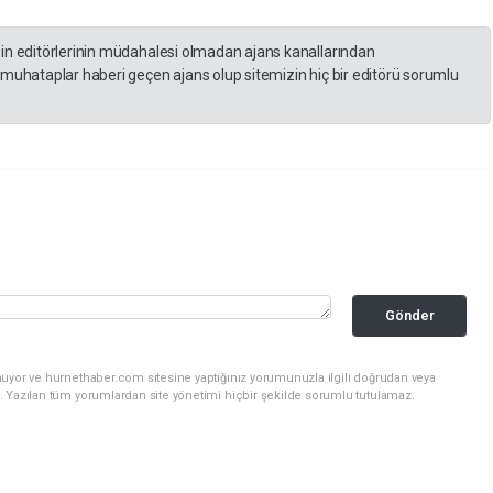
zin editörlerinin müdahalesi olmadan ajans kanallarından
 muhataplar haberi geçen ajans olup sitemizin hiç bir editörü sorumlu
Gönder
nuyor ve hurnethaber.com sitesine yaptığınız yorumunuzla ilgili doğrudan veya
. Yazılan tüm yorumlardan site yönetimi hiçbir şekilde sorumlu tutulamaz.