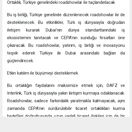
Ortaklık, Türkiye genelindeki roadshowlar ile taçlandırılacak
Bu iş birliği, Türkiye genelinde düzenlenecek roadshowlar ile de
desteklenecek. Bu etkinlikler, Türk iş dünyasıyla doğrudan
iletişim kurarak Dubai’nin dünya standartlarındaki iş
ekosistemini tanıtacak ve CEPA’nın sunduğu fırsatları öne
çıkaracak. Bu roadshowlar, yatırım, iş birliği ve inovasyonu
teşvik ederek Türkiye ile Dubai arasındaki bağları da
güçlendirecek.
Etkin katılım ile büyümeyi desteklemek
Bu ortaklığın faydalarını maksimize etmek için, DAFZ ve
Interlink, Türk iş dünyasıyla yakın iletişim kurmaya odaklanacak.
Roadshowlar, sadece farkındalık yaratmakla kalmayacak, aynı
zamanda CEPA’nın sürdürülebilir ticaret ortaklıkları kurma
hedefleri doğrultusunda uzun vadeli ticaret ilişkileri için de bir
platform sağlayacak.