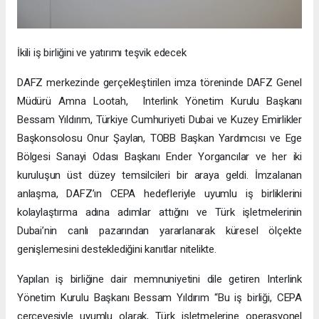
İkili iş birliğini ve yatırımı teşvik edecek
DAFZ merkezinde gerçekleştirilen imza töreninde DAFZ Genel
Müdürü Amna Lootah, Interlink Yönetim Kurulu Başkanı
Bessam Yıldırım, Türkiye Cumhuriyeti Dubai ve Kuzey Emirlikler
Başkonsolosu Onur Şaylan, TOBB Başkan Yardımcısı ve Ege
Bölgesi Sanayi Odası Başkanı Ender Yorgancılar ve her iki
kuruluşun üst düzey temsilcileri bir araya geldi. İmzalanan
anlaşma, DAFZ’ın CEPA hedefleriyle uyumlu iş birliklerini
kolaylaştırma adına adımlar attığını ve Türk işletmelerinin
Dubai’nin canlı pazarından yararlanarak küresel ölçekte
genişlemesini desteklediğini kanıtlar nitelikte.
Yapılan iş birliğine dair memnuniyetini dile getiren Interlink
Yönetim Kurulu Başkanı Bessam Yıldırım “Bu iş birliği, CEPA
çerçevesiyle uyumlu olarak, Türk işletmelerine operasyonel