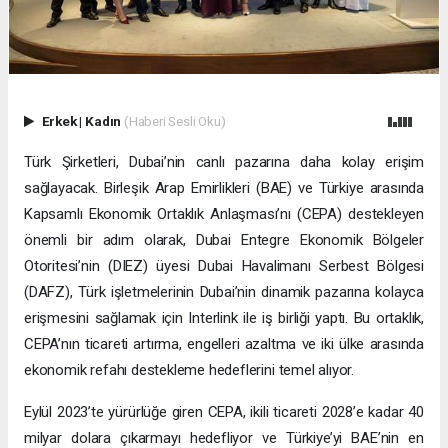
Erkek
|
Kadın
(Haberi Sesli Oku)
Türk Şirketleri, Dubai’nin canlı pazarına daha kolay erişim
sağlayacak. Birleşik Arap Emirlikleri (BAE) ve Türkiye arasında
Kapsamlı Ekonomik Ortaklık Anlaşması’nı (CEPA) destekleyen
önemli bir adım olarak, Dubai Entegre Ekonomik Bölgeler
Otoritesi’nin (DIEZ) üyesi Dubai Havalimanı Serbest Bölgesi
(DAFZ), Türk işletmelerinin Dubai’nin dinamik pazarına kolayca
erişmesini sağlamak için Interlink ile iş birliği yaptı. Bu ortaklık,
CEPA’nın ticareti artırma, engelleri azaltma ve iki ülke arasında
ekonomik refahı destekleme hedeflerini temel alıyor.
Eylül 2023’te yürürlüğe giren CEPA, ikili ticareti 2028’e kadar 40
milyar dolara çıkarmayı hedefliyor ve Türkiye’yi BAE’nin en