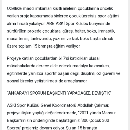
Özellikle maddi imkânları kısıtlı ailelerin çocuklarına öncelik
verilen proje kapsamında binlerce çocuk ücretsiz spor eğitimi
alma fırsatı yakalıyor. ABB ASKİ Spor Kulübü bünyesinde
sürdürülen projede çocuklara; güreş, halter, boks, jimnastik,
masa tenisi, taekwondo, yüzme ve kick boks başta olmak
üzere toplam 15 branşta eğitim veriliyor.
Projeye katılan çocuklardan 617’si katıldıkları ulusal
müsabakalarda derece elde ederek madalya kazanırken,
eğitimlerde yalnızca sportif başarı değil, disiplinli, öz güvenli ve
sosyal bireyler yetiştirilmesi de amaçlanıyor.
“ANKARA'YI SPORUN BAŞKENTİ YAPACAĞIZ, DEMİŞTİK”
ASKİ Spor Kulübü Genel Koordinatörü Abdullah Çakmar,
projeye ilişkin yaptığı değerlendirmede, “2021 yılında Mansur
Başkan’ımızın önderliğinde başlattığımız ‘300 Çocuk 300
Sporcu’ projemiz devam ediyor. Şu an 15 branşta