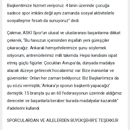
Başkentimize hizmet veriyoruz. 4 binin üzerinde çocuğa
sadece spor imkânı değil aynı zamanda sosyal aktivitelerle
sosyalleşme fırsatı da sunuyoruz” dedi.
Çakmar, ASKİ Spor’un ulusal ve uluslararası başarılarına dikkat
çekerek, “Bu havuzun içerisinden inşallah yeni güreşçiler
çıkaracağız. Ankaralı hemşehrilerimize şunu söylemek
istiyorum; antrenörlerimiz milli takımda. Hepsi kendisini ispat
etmiş güçlü figürler. Çocukları Avrupa'da, dünyada madalya
alacak düzeye getirecek hocalarımız var. Bize inansınlar ve
güvensinler. Onları her zaman bekliyoruz. Biz Başkan’ımıza da
şu sözü vermiştik; ‘Ankara'yı sporun başkenti yapacağız’
demiştik. 15 branşta şu an 60 federasyonun üzerinde aldığımız
dereceler ve başarılarla beraber burada madalyalar kazandık”
ifadelerini kullandı.
SPORCULARDAN VE AİLELERDEN BÜYÜKŞEHİR’E TEŞEKKÜR