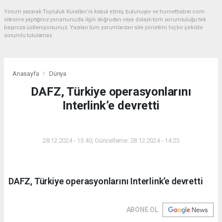
Yorum yazarak Topluluk Kuralları’nı kabul etmiş bulunuyor ve hurnethaber.com
sitesine yaptığınız yorumunuzla ilgili doğrudan veya dolaylı tüm sorumluluğu tek
başınıza üstleniyorsunuz. Yazılan tüm yorumlardan site yönetimi hiçbir şekilde
sorumlu tutulamaz.
Anasayfa
Dünya
DAFZ, Türkiye operasyonlarını
Interlink’e devretti
DÜNYA
28.12.2024 - 13:40, Güncelleme: 28.12.2024 - 14:25
DAFZ, Türkiye operasyonlarını Interlink’e devretti
ABONE OL