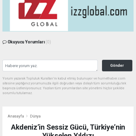
Okuyucu Yorumları
(0)
Gönder
Yorum yazarak Topluluk Kuralları’nı kabul etmiş bulunuyor ve hurnethaber.com
sitesine yaptığınız yorumunuzla ilgili doğrudan veya dolaylı tüm sorumluluğu tek
başınıza üstleniyorsunuz. Yazılan tüm yorumlardan site yönetimi hiçbir şekilde
sorumlu tutulamaz.
Anasayfa
Dünya
Akdeniz’in Sessiz Gücü, Türkiye’nin
Yükselen Yıldızı