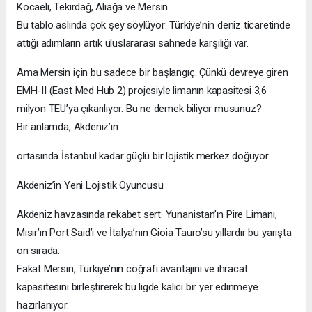
Kocaeli, Tekirdağ, Aliağa ve Mersin.
Bu tablo aslında çok şey söylüyor: Türkiye’nin deniz ticaretinde
attığı adımların artık uluslararası sahnede karşılığı var.
Ama Mersin için bu sadece bir başlangıç. Çünkü devreye giren
EMH-II (East Med Hub 2) projesiyle limanın kapasitesi 3,6
milyon TEU’ya çıkarılıyor. Bu ne demek biliyor musunuz?
Bir anlamda, Akdeniz’in
ortasında İstanbul kadar güçlü bir lojistik merkez doğuyor.
Akdeniz’in Yeni Lojistik Oyuncusu
Akdeniz havzasında rekabet sert. Yunanistan’ın Pire Limanı,
Mısır’ın Port Said’i ve İtalya’nın Gioia Tauro’su yıllardır bu yarışta
ön sırada.
Fakat Mersin, Türkiye’nin coğrafi avantajını ve ihracat
kapasitesini birleştirerek bu ligde kalıcı bir yer edinmeye
hazırlanıyor.