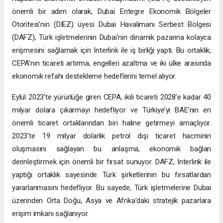
önemli bir adım olarak, Dubai Entegre Ekonomik Bölgeler
Otoritesi’nin (DIEZ) üyesi Dubai Havalimanı Serbest Bölgesi
(DAFZ), Türk işletmelerinin Dubai’nin dinamik pazarına kolayca
erişmesini sağlamak için Interlink ile iş birliği yaptı. Bu ortaklık,
CEPA’nın ticareti artırma, engelleri azaltma ve iki ülke arasında
ekonomik refahı destekleme hedeflerini temel alıyor.
Eylül 2023’te yürürlüğe giren CEPA, ikili ticareti 2028’e kadar 40
milyar dolara çıkarmayı hedefliyor ve Türkiye’yi BAE’nin en
önemli ticaret ortaklarından biri haline getirmeyi amaçlıyor.
2023’te 19 milyar dolarlık petrol dışı ticaret hacminin
oluşmasını sağlayan bu anlaşma, ekonomik bağları
derinleştirmek için önemli bir fırsat sunuyor. DAFZ, Interlink ile
yaptığı ortaklık sayesinde Türk şirketlerinin bu fırsatlardan
yararlanmasını hedefliyor. Bu sayede, Türk işletmelerine Dubai
üzerinden Orta Doğu, Asya ve Afrika’daki stratejik pazarlara
erişim imkanı sağlanıyor.