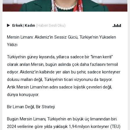
Erkek
|
Kadın
(Haberi Sesli Oku)
Mersin Limanı: Akdeniz’in Sessiz Gücü, Türkiye’nin Yükselen
Yıldızı
Türkiye’nin güney kıyısında, yıllarca sadece bir “liman kenti”
olarak anılan Mersin, bugün aslında çok daha fazlasını temsil
ediyor. Akdeniz’in kalbinde yer alan bu şehir, sadece konteyner
dolusu malları değil, Türkiye’nin ticari vizyonunu da taşıyor.
Artık Mersin Limanı’nın adını sadece lojistik çevreleri değil,
dünya konuşuyor.
Bir Liman Değil, Bir Strateji
Bugün Mersin Limanı, Türkiye’nin en büyük üç limanından biri.
2024 verilerine göre yılda yaklaşık 1,94 milyon konteyner (TEU)