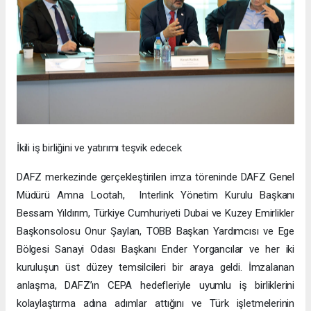
İkili iş birliğini ve yatırımı teşvik edecek
DAFZ merkezinde gerçekleştirilen imza töreninde DAFZ Genel
Müdürü Amna Lootah, Interlink Yönetim Kurulu Başkanı
Bessam Yıldırım, Türkiye Cumhuriyeti Dubai ve Kuzey Emirlikler
Başkonsolosu Onur Şaylan, TOBB Başkan Yardımcısı ve Ege
Bölgesi Sanayi Odası Başkanı Ender Yorgancılar ve her iki
kuruluşun üst düzey temsilcileri bir araya geldi. İmzalanan
anlaşma, DAFZ’ın CEPA hedefleriyle uyumlu iş birliklerini
kolaylaştırma adına adımlar attığını ve Türk işletmelerinin