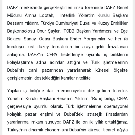
DAFZ merkezinde gerçekleştirilen imza töreninde DAFZ Genel
Müdürü Amna Lootah, Interlink Yönetim Kurulu Başkanı
Bessam Yıldırım, Türkiye Cumhuriyeti Dubai ve Kuzey Emirlikler
Başkonsolosu Onur Şaylan, TOBB Başkan Yardımcısı ve Ege
Bölgesi Sanayi Odası Başkanı Ender Yorgancılar ve her iki
kuruluşun üst düzey temsilcileri bir araya geldi. İmzalanan
anlaşma, DAFZ’ın CEPA hedefleriyle uyumlu iş birliklerini
kolaylaştırma adına adımlar attığını ve Türk işletmelerinin
Dubai’nin canlı pazarından yararlanarak küresel ölçekte
genişlemesini desteklediğini kanıtlar nitelikte.
Yapılan iş birliğine dair memnuniyetini dile getiren Interlink
Yönetim Kurulu Başkanı Bessam Yıldırım “Bu iş birliği, CEPA
çerçevesiyle uyumlu olarak, Türk işletmelerine operasyonel
kolaylık, pazar erişimi ve Dubai’deki stratejik fırsatlardan
yararlanma imkanı sunuyor. DAFZ ile on iki yıllık ortaklığımız,
Türkiye’nin dinamik ekonomisini Dubai’nin küresel ticaret ağıyla