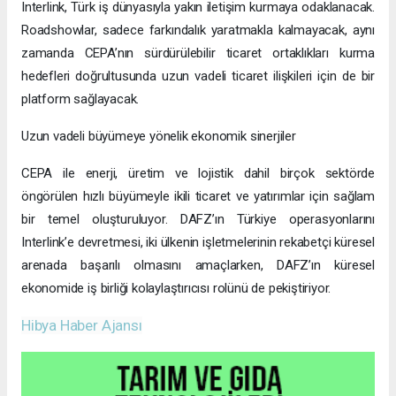
Interlink, Türk iş dünyasıyla yakın iletişim kurmaya odaklanacak.
Roadshowlar, sadece farkındalık yaratmakla kalmayacak, aynı
zamanda CEPA’nın sürdürülebilir ticaret ortaklıkları kurma
hedefleri doğrultusunda uzun vadeli ticaret ilişkileri için de bir
platform sağlayacak.
Uzun vadeli büyümeye yönelik ekonomik sinerjiler
CEPA ile enerji, üretim ve lojistik dahil birçok sektörde
öngörülen hızlı büyümeyle ikili ticaret ve yatırımlar için sağlam
bir temel oluşturuluyor. DAFZ’ın Türkiye operasyonlarını
Interlink’e devretmesi, iki ülkenin işletmelerinin rekabetçi küresel
arenada başarılı olmasını amaçlarken, DAFZ’ın küresel
ekonomide iş birliği kolaylaştırıcısı rolünü de pekiştiriyor.
Hibya Haber Ajansı