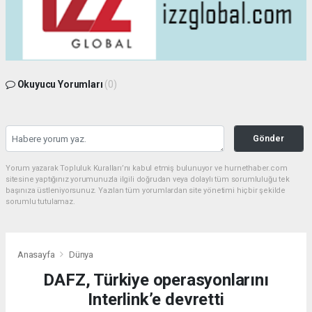
Okuyucu Yorumları
(0)
Gönder
Yorum yazarak Topluluk Kuralları’nı kabul etmiş bulunuyor ve hurnethaber.com
sitesine yaptığınız yorumunuzla ilgili doğrudan veya dolaylı tüm sorumluluğu tek
başınıza üstleniyorsunuz. Yazılan tüm yorumlardan site yönetimi hiçbir şekilde
sorumlu tutulamaz.
Anasayfa
Dünya
DAFZ, Türkiye operasyonlarını
Interlink’e devretti