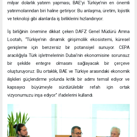
milyar dolarlık yatırım yapması, BAE’yi Türkiye’nin en önemli
yatırımcılarından biri haline getiriyor. Bu anlaşma, üretim, lojistik
ve teknoloji gibi alanlarda iş birliklerini hızlandırıyor.
İş birliğinin önemine dikkat çeken DAFZ Genel Müdürü Amna
Lootah, “Türkiye’nin dinamik girişimcilik ekosistemi, küresel
genişleme için benzersiz bir potansiyel sunuyor. CEPA
aracılığıyla Türk işletmelerinin Dubai’nin ekonomisine sorunsuz
bir şekilde entegre olmasını sağlayacak bir çerçeve
oluşturuyoruz. Bu ortaklık, BAE ve Türkiye arasındaki ekonomik
ilişkileri güçlendirme yolunda kritik bir adımı temsil ediyor ve
kapsayıcı büyümeyle sürdürülebilir refah için ortak
vizyonumuzu inşa ediyor.” ifadelerini kullandı.