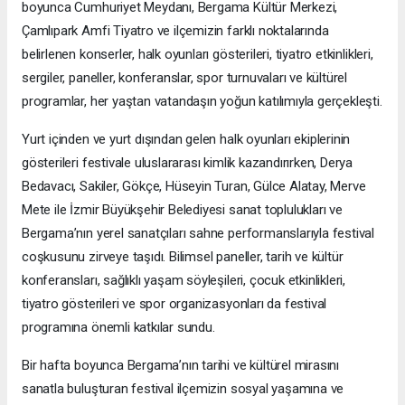
boyunca Cumhuriyet Meydanı, Bergama Kültür Merkezi,
Çamlıpark Amfi Tiyatro ve ilçemizin farklı noktalarında
belirlenen konserler, halk oyunları gösterileri, tiyatro etkinlikleri,
sergiler, paneller, konferanslar, spor turnuvaları ve kültürel
programlar, her yaştan vatandaşın yoğun katılımıyla gerçekleşti.
Yurt içinden ve yurt dışından gelen halk oyunları ekiplerinin
gösterileri festivale uluslararası kimlik kazandırırken, Derya
Bedavacı, Sakiler, Gökçe, Hüseyin Turan, Gülce Alatay, Merve
Mete ile İzmir Büyükşehir Belediyesi sanat toplulukları ve
Bergama’nın yerel sanatçıları sahne performanslarıyla festival
coşkusunu zirveye taşıdı. Bilimsel paneller, tarih ve kültür
konferansları, sağlıklı yaşam söyleşileri, çocuk etkinlikleri,
tiyatro gösterileri ve spor organizasyonları da festival
programına önemli katkılar sundu.
Bir hafta boyunca Bergama’nın tarihi ve kültürel mirasını
sanatla buluşturan festival ilçemizin sosyal yaşamına ve