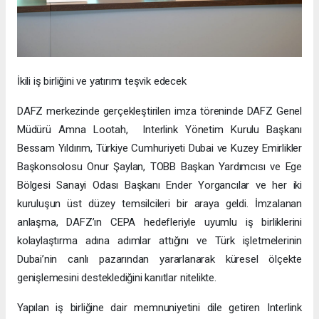
İkili iş birliğini ve yatırımı teşvik edecek
DAFZ merkezinde gerçekleştirilen imza töreninde DAFZ Genel
Müdürü Amna Lootah, Interlink Yönetim Kurulu Başkanı
Bessam Yıldırım, Türkiye Cumhuriyeti Dubai ve Kuzey Emirlikler
Başkonsolosu Onur Şaylan, TOBB Başkan Yardımcısı ve Ege
Bölgesi Sanayi Odası Başkanı Ender Yorgancılar ve her iki
kuruluşun üst düzey temsilcileri bir araya geldi. İmzalanan
anlaşma, DAFZ’ın CEPA hedefleriyle uyumlu iş birliklerini
kolaylaştırma adına adımlar attığını ve Türk işletmelerinin
Dubai’nin canlı pazarından yararlanarak küresel ölçekte
genişlemesini desteklediğini kanıtlar nitelikte.
Yapılan iş birliğine dair memnuniyetini dile getiren Interlink