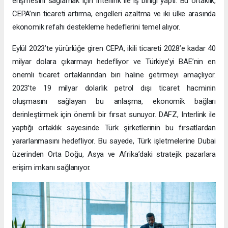
erişmesini sağlamak için Interlink ile iş birliği yaptı. Bu ortaklık,
CEPA’nın ticareti artırma, engelleri azaltma ve iki ülke arasında
ekonomik refahı destekleme hedeflerini temel alıyor.
Eylül 2023’te yürürlüğe giren CEPA, ikili ticareti 2028’e kadar 40
milyar dolara çıkarmayı hedefliyor ve Türkiye’yi BAE’nin en
önemli ticaret ortaklarından biri haline getirmeyi amaçlıyor.
2023’te 19 milyar dolarlık petrol dışı ticaret hacminin
oluşmasını sağlayan bu anlaşma, ekonomik bağları
derinleştirmek için önemli bir fırsat sunuyor. DAFZ, Interlink ile
yaptığı ortaklık sayesinde Türk şirketlerinin bu fırsatlardan
yararlanmasını hedefliyor. Bu sayede, Türk işletmelerine Dubai
üzerinden Orta Doğu, Asya ve Afrika’daki stratejik pazarlara
erişim imkanı sağlanıyor.