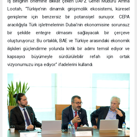
İş birliğinin önemine dikkat çeken DAFZ Genel Müdürü Amna
Lootah, “Türkiye’nin dinamik girişimcilik ekosistemi, küresel
genişleme için benzersiz bir potansiyel sunuyor. CEPA
aracılığıyla Türk işletmelerinin Dubai’nin ekonomisine sorunsuz
bir şekilde entegre olmasını sağlayacak bir çerçeve
oluşturuyoruz. Bu ortaklık, BAE ve Türkiye arasındaki ekonomik
ilişkileri güçlendirme yolunda kritik bir adımı temsil ediyor ve
kapsayıcı büyümeyle sürdürülebilir refah için ortak
vizyonumuzu inşa ediyor.” ifadelerini kullandı.