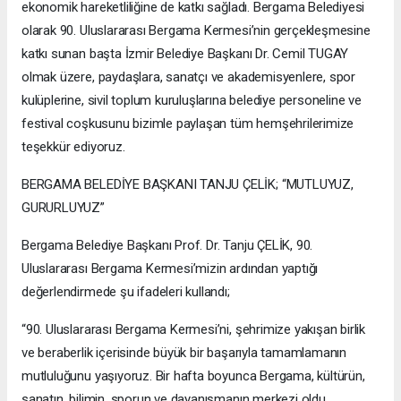
ekonomik hareketliliğine de katkı sağladı. Bergama Belediyesi
olarak 90. Uluslararası Bergama Kermesi’nin gerçekleşmesine
katkı sunan başta İzmir Belediye Başkanı Dr. Cemil TUGAY
olmak üzere, paydaşlara, sanatçı ve akademisyenlere, spor
kulüplerine, sivil toplum kuruluşlarına belediye personeline ve
festival coşkusunu bizimle paylaşan tüm hemşehrilerimize
teşekkür ediyoruz.
BERGAMA BELEDİYE BAŞKANI TANJU ÇELİK; “MUTLUYUZ,
GURURLUYUZ”
Bergama Belediye Başkanı Prof. Dr. Tanju ÇELİK, 90.
Uluslararası Bergama Kermesi’mizin ardından yaptığı
değerlendirmede şu ifadeleri kullandı;
“90. Uluslararası Bergama Kermesi’ni, şehrimize yakışan birlik
ve beraberlik içerisinde büyük bir başarıyla tamamlamanın
mutluluğunu yaşıyoruz. Bir hafta boyunca Bergama, kültürün,
sanatın, bilimin, sporun ve dayanışmanın merkezi oldu.