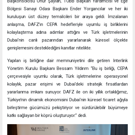
Başkonsolosu Onur Şaylan, TOBB Başkan Yardımcısı ve Ege
Bölgesi Sanayi Odası Başkanı Ender Yorgancılar ve her iki
kuruluşun üst düzey temsilcileri bir araya geldi. İmzalanan
anlaşma, DAFZ’ın CEPA hedefleriyle uyumlu iş birliklerini
kolaylaştırma adına adımlar attığını ve Türk işletmelerinin
Dubai’nin canlı pazarından yararlanarak küresel ölçekte
genişlemesini desteklediğini kanıtlar nitelikte.
Yapılan iş birliğine dair memnuniyetini dile getiren Interlink
Yönetim Kurulu Başkanı Bessam Yıldırım “Bu iş birliği, CEPA
çerçevesiyle uyumlu olarak, Türk işletmelerine operasyonel
kolaylık, pazar erişimi ve Dubai’deki stratejik fırsatlardan
yararlanma imkanı sunuyor. DAFZ ile on iki yıllık ortaklığımız,
Türkiye’nin dinamik ekonomisini Dubai’nin küresel ticaret ağıyla
birleştirme gücümüzü pekiştiriyor ve sürdürülebilir büyümeye
katkı sağlayan bir köprü oluşturuyor.” dedi.