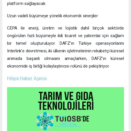
platform sağlayacak.
Uzun vadeli büyümeye yönelik ekonomik sinerjiler
CEPA ile enerji, üretim ve lojistik dahil birçok sektörde
öngörülen hızlı büyümeyle ikili ticaret ve yatırımlar için sağlam
bir temel oluşturuluyor. DAFZ’ın Türkiye operasyonlarını
Interlink’e devretmesi, iki ülkenin işletmelerinin rekabetçi küresel
arenada başarılı olmasını amaçlarken, DAFZ’ın küresel
ekonomide iş birliği kolaylaştırıcısı rolünü de pekiştiriyor.
Hibya Haber Ajansı