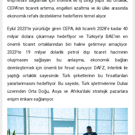
erişmesini sağlamak için Interlink ile iş birliği yaptı. Bu ortaklık,
CEPA’nın ticareti artırma, engelleri azaltma ve iki ülke arasında
ekonomik refahı destekleme hedeflerini temel alıyor.
Eylül 2023’te yürürlüğe giren CEPA, ikili ticareti 2028’e kadar 40
milyar dolara çıkarmayı hedefliyor ve Türkiye’yi BAE’nin en
önemli ticaret ortaklarından biri haline getirmeyi amaçlıyor.
2023’te 19 milyar dolarlık petrol dışı ticaret hacminin
oluşmasını sağlayan bu anlaşma, ekonomik bağları
derinleştirmek için önemli bir fırsat sunuyor. DAFZ, Interlink ile
yaptığı ortaklık sayesinde Türk şirketlerinin bu fırsatlardan
yararlanmasını hedefliyor. Bu sayede, Türk işletmelerine Dubai
üzerinden Orta Doğu, Asya ve Afrika’daki stratejik pazarlara
erişim imkanı sağlanıyor.