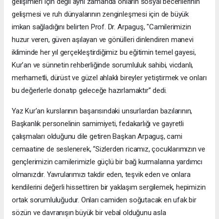
gelişimleri için değil aynı zamanda onların sosyal becerilerinin
gelişmesi ve ruh dünyalarının zenginleşmesi için de büyük
imkan sağladığını belirten Prof. Dr. Arpaguş, "Camilerimizin
huzur veren, güven aşılayan ve gönülleri dinlendiren manevi
ikliminde her yıl gerçekleştirdiğimiz bu eğitimin temel gayesi,
Kur’an ve sünnetin rehberliğinde sorumluluk sahibi, vicdanlı,
merhametli, dürüst ve güzel ahlaklı bireyler yetiştirmek ve onları
bu değerlerle donatıp geleceğe hazırlamaktır” dedi.
Yaz Kur’an kurslarının başarısındaki unsurlardan bazılarının,
Başkanlık personelinin samimiyeti, fedakarlığı ve gayretli
çalışmaları olduğunu dile getiren Başkan Arpaguş, cami
cemaatine de seslenerek, “Sizlerden ricamız, çocuklarımızın ve
gençlerimizin camilerimizle güçlü bir bağ kurmalarına yardımcı
olmanızdır. Yavrularımızı takdir eden, teşvik eden ve onlara
kendilerini değerli hissettiren bir yaklaşım sergilemek, hepimizin
ortak sorumluluğudur. Onları camiden soğutacak en ufak bir
sözün ve davranışın büyük bir vebal olduğunu asla