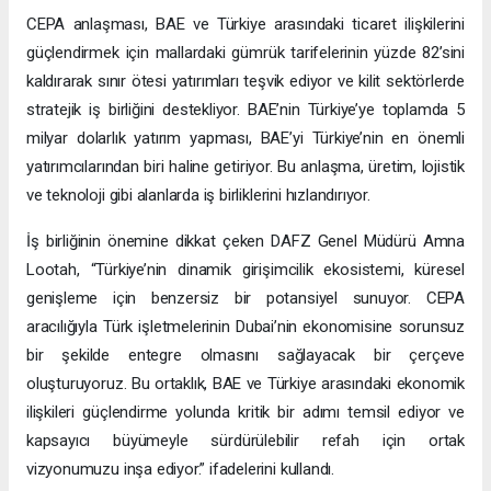
CEPA anlaşması, BAE ve Türkiye arasındaki ticaret ilişkilerini
güçlendirmek için mallardaki gümrük tarifelerinin yüzde 82’sini
kaldırarak sınır ötesi yatırımları teşvik ediyor ve kilit sektörlerde
stratejik iş birliğini destekliyor. BAE’nin Türkiye’ye toplamda 5
milyar dolarlık yatırım yapması, BAE’yi Türkiye’nin en önemli
yatırımcılarından biri haline getiriyor. Bu anlaşma, üretim, lojistik
ve teknoloji gibi alanlarda iş birliklerini hızlandırıyor.
İş birliğinin önemine dikkat çeken DAFZ Genel Müdürü Amna
Lootah, “Türkiye’nin dinamik girişimcilik ekosistemi, küresel
genişleme için benzersiz bir potansiyel sunuyor. CEPA
aracılığıyla Türk işletmelerinin Dubai’nin ekonomisine sorunsuz
bir şekilde entegre olmasını sağlayacak bir çerçeve
oluşturuyoruz. Bu ortaklık, BAE ve Türkiye arasındaki ekonomik
ilişkileri güçlendirme yolunda kritik bir adımı temsil ediyor ve
kapsayıcı büyümeyle sürdürülebilir refah için ortak
vizyonumuzu inşa ediyor.” ifadelerini kullandı.