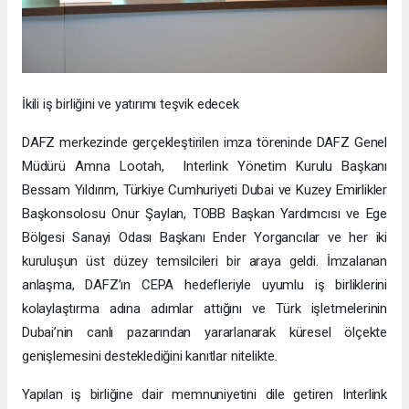
İkili iş birliğini ve yatırımı teşvik edecek
DAFZ merkezinde gerçekleştirilen imza töreninde DAFZ Genel
Müdürü Amna Lootah, Interlink Yönetim Kurulu Başkanı
Bessam Yıldırım, Türkiye Cumhuriyeti Dubai ve Kuzey Emirlikler
Başkonsolosu Onur Şaylan, TOBB Başkan Yardımcısı ve Ege
Bölgesi Sanayi Odası Başkanı Ender Yorgancılar ve her iki
kuruluşun üst düzey temsilcileri bir araya geldi. İmzalanan
anlaşma, DAFZ’ın CEPA hedefleriyle uyumlu iş birliklerini
kolaylaştırma adına adımlar attığını ve Türk işletmelerinin
Dubai’nin canlı pazarından yararlanarak küresel ölçekte
genişlemesini desteklediğini kanıtlar nitelikte.
Yapılan iş birliğine dair memnuniyetini dile getiren Interlink