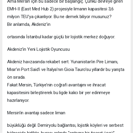
Ama Mersin için bu sadece bir başlangıç. Çünkü devreye giren
EMH-II (East Med Hub 2) projesiyle limanın kapasitesi 3,6
milyon TEU’ya çıkarılıyor. Bu ne demek biliyor musunuz?
Bir anlamda, Akdeniz’in
ortasında İstanbul kadar güçlü bir lojistik merkez doğuyor.
Akdeniz’in Yeni Lojistik Oyuncusu
Akdeniz havzasında rekabet sert. Yunanistan’ın Pire Limanı,
Mısır’ın Port Said’i ve İtalya’nın Gioia Tauro’su yıllardır bu yarışta
ön sırada.
Fakat Mersin, Türkiye’nin coğrafi avantajını ve ihracat
kapasitesini birleştirerek bu ligde kalıcı bir yer edinmeye
hazırlanıyor.
Mersin’in avantajı sadece liman
büyüklüğü değil. Demiryolu bağlantısı, lojistik köyleri ve serbest
bölgesiyle birlikte, burası aslında “entegre bir ticaret üssü”