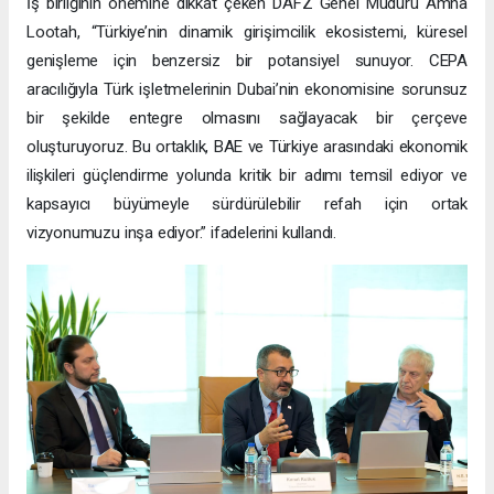
İş birliğinin önemine dikkat çeken DAFZ Genel Müdürü Amna
Lootah, “Türkiye’nin dinamik girişimcilik ekosistemi, küresel
genişleme için benzersiz bir potansiyel sunuyor. CEPA
aracılığıyla Türk işletmelerinin Dubai’nin ekonomisine sorunsuz
bir şekilde entegre olmasını sağlayacak bir çerçeve
oluşturuyoruz. Bu ortaklık, BAE ve Türkiye arasındaki ekonomik
ilişkileri güçlendirme yolunda kritik bir adımı temsil ediyor ve
kapsayıcı büyümeyle sürdürülebilir refah için ortak
vizyonumuzu inşa ediyor.” ifadelerini kullandı.