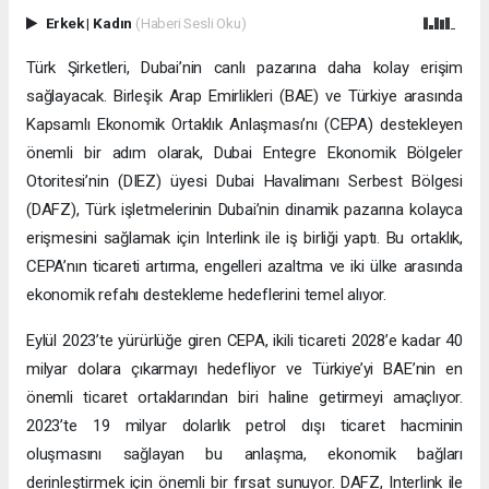
Erkek
|
Kadın
(Haberi Sesli Oku)
Türk Şirketleri, Dubai’nin canlı pazarına daha kolay erişim
sağlayacak. Birleşik Arap Emirlikleri (BAE) ve Türkiye arasında
Kapsamlı Ekonomik Ortaklık Anlaşması’nı (CEPA) destekleyen
önemli bir adım olarak, Dubai Entegre Ekonomik Bölgeler
Otoritesi’nin (DIEZ) üyesi Dubai Havalimanı Serbest Bölgesi
(DAFZ), Türk işletmelerinin Dubai’nin dinamik pazarına kolayca
erişmesini sağlamak için Interlink ile iş birliği yaptı. Bu ortaklık,
CEPA’nın ticareti artırma, engelleri azaltma ve iki ülke arasında
ekonomik refahı destekleme hedeflerini temel alıyor.
Eylül 2023’te yürürlüğe giren CEPA, ikili ticareti 2028’e kadar 40
milyar dolara çıkarmayı hedefliyor ve Türkiye’yi BAE’nin en
önemli ticaret ortaklarından biri haline getirmeyi amaçlıyor.
2023’te 19 milyar dolarlık petrol dışı ticaret hacminin
oluşmasını sağlayan bu anlaşma, ekonomik bağları
derinleştirmek için önemli bir fırsat sunuyor. DAFZ, Interlink ile