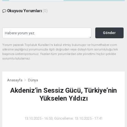
Okuyucu Yorumları
(0)
Gönder
Yorum yazarak Topluluk Kuralları’nı kabul etmiş bulunuyor ve hurnethaber.com
sitesine yaptığınız yorumunuzla ilgili doğrudan veya dolaylı tüm sorumluluğu tek
başınıza üstleniyorsunuz. Yazılan tüm yorumlardan site yönetimi hiçbir şekilde
sorumlu tutulamaz.
Anasayfa
Dünya
Akdeniz’in Sessiz Gücü, Türkiye’nin
Yükselen Yıldızı
DÜNYA
13.10.2025 - 16:53, Güncelleme: 13.10.2025 - 17:41