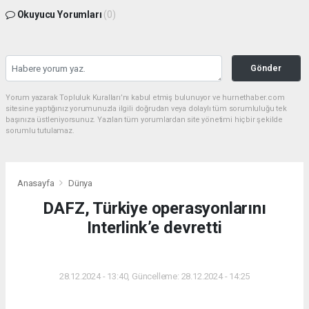
Okuyucu Yorumları
(0)
Gönder
Yorum yazarak Topluluk Kuralları’nı kabul etmiş bulunuyor ve hurnethaber.com
sitesine yaptığınız yorumunuzla ilgili doğrudan veya dolaylı tüm sorumluluğu tek
başınıza üstleniyorsunuz. Yazılan tüm yorumlardan site yönetimi hiçbir şekilde
sorumlu tutulamaz.
Anasayfa
Dünya
DAFZ, Türkiye operasyonlarını
Interlink’e devretti
DÜNYA
28.12.2024 - 13:40, Güncelleme: 28.12.2024 - 14:25