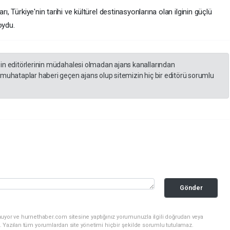
rı, Türkiye'nin tarihi ve kültürel destinasyonlarına olan ilginin güçlü
oydu.
zin editörlerinin müdahalesi olmadan ajans kanallarından
 muhataplar haberi geçen ajans olup sitemizin hiç bir editörü sorumlu
Gönder
nuyor ve hurnethaber.com sitesine yaptığınız yorumunuzla ilgili doğrudan veya
. Yazılan tüm yorumlardan site yönetimi hiçbir şekilde sorumlu tutulamaz.