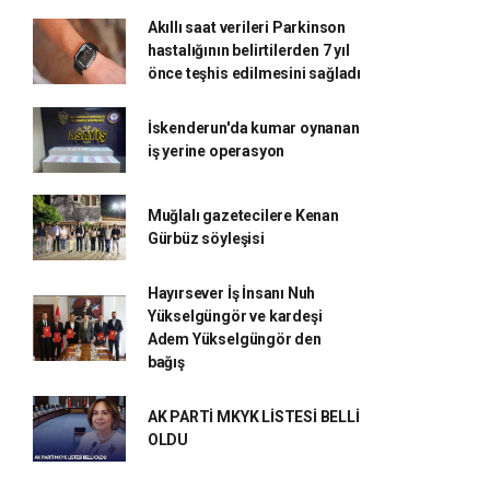
Akıllı saat verileri Parkinson
hastalığının belirtilerden 7 yıl
önce teşhis edilmesini sağladı
İskenderun'da kumar oynanan
iş yerine operasyon
Muğlalı gazetecilere Kenan
Gürbüz söyleşisi
Hayırsever İş İnsanı Nuh
Yükselgüngör ve kardeşi
Adem Yükselgüngör den
bağış
AK PARTİ MKYK LİSTESİ BELLİ
OLDU