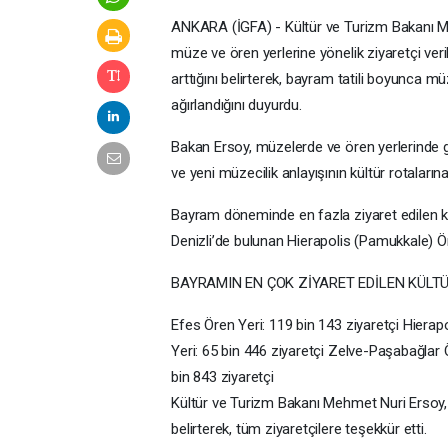
ANKARA (İGFA) - Kültür ve Turizm Bakanı Me
müze ve ören yerlerine yönelik ziyaretçi veril
arttığını belirterek, bayram tatili boyunca 
ağırlandığını duyurdu.
Bakan Ersoy, müzelerde ve ören yerlerinde ge
ve yeni müzecilik anlayışının kültür rotalarına o
Bayram döneminde en fazla ziyaret edilen kült
Denizli’de bulunan Hierapolis (Pamukkale) Öre
BAYRAMIN EN ÇOK ZİYARET EDİLEN KÜLT
Efes Ören Yeri: 119 bin 143 ziyaretçi Hierap
Yeri: 65 bin 446 ziyaretçi Zelve-Paşabağlar
bin 843 ziyaretçi
Kültür ve Turizm Bakanı Mehmet Nuri Ersoy, 
belirterek, tüm ziyaretçilere teşekkür etti.