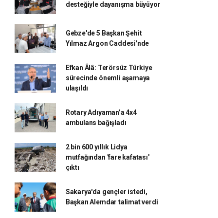
desteğiyle dayanışma büyüyor
Gebze'de 5 Başkan Şehit
Yılmaz Argon Caddesi'nde
Efkan Âlâ: Terörsüz Türkiye
sürecinde önemli aşamaya
ulaşıldı
Rotary Adıyaman’a 4x4
ambulans bağışladı
2 bin 600 yıllık Lidya
mutfağından 'fare kafatası'
çıktı
Sakarya'da gençler istedi,
Başkan Alemdar talimat verdi