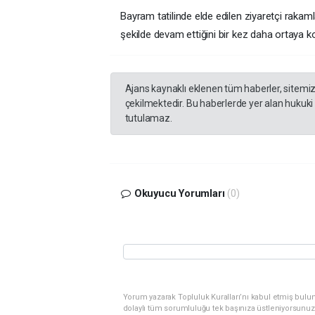
Bayram tatilinde elde edilen ziyaretçi rakamla
şekilde devam ettiğini bir kez daha ortaya k
Ajans kaynaklı eklenen tüm haberler, sitemi
çekilmektedir. Bu haberlerde yer alan hukuki
tutulamaz.
Okuyucu Yorumları
(0)
Yorum yazarak Topluluk Kuralları’nı kabul etmiş bulu
dolaylı tüm sorumluluğu tek başınıza üstleniyorsunuz