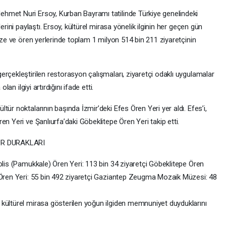
hmet Nuri Ersoy, Kurban Bayramı tatilinde Türkiye genelindeki
erini paylaştı. Ersoy, kültürel mirasa yönelik ilginin her geçen gün
müze ve ören yerlerinde toplam 1 milyon 514 bin 211 ziyaretçinin
rçekleştirilen restorasyon çalışmaları, ziyaretçi odaklı uygulamalar
lan ilgiyi artırdığını ifade etti.
ür noktalarının başında İzmir’deki Efes Ören Yeri yer aldı. Efes’i,
n Yeri ve Şanlıurfa’daki Göbeklitepe Ören Yeri takip etti.
ÜR DURAKLARI
olis (Pamukkale) Ören Yeri: 113 bin 34 ziyaretçi Göbeklitepe Ören
 Ören Yeri: 55 bin 492 ziyaretçi Gaziantep Zeugma Mozaik Müzesi: 48
kültürel mirasa gösterilen yoğun ilgiden memnuniyet duyduklarını