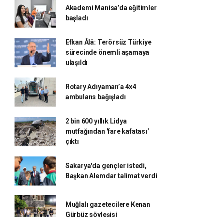
Akademi Manisa’da eğitimler
başladı
Efkan Âlâ: Terörsüz Türkiye
sürecinde önemli aşamaya
ulaşıldı
Rotary Adıyaman’a 4x4
ambulans bağışladı
2 bin 600 yıllık Lidya
mutfağından 'fare kafatası'
çıktı
Sakarya'da gençler istedi,
Başkan Alemdar talimat verdi
Muğlalı gazetecilere Kenan
Gürbüz söyleşisi