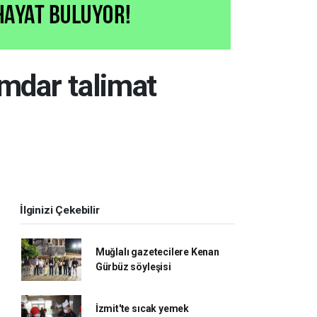
emdar talimat
İlginizi Çekebilir
Muğlalı gazetecilere Kenan
Gürbüz söyleşisi
İzmit'te sıcak yemek