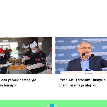
 sıcak yemek desteğiyle
Efkan Âlâ: Terörsüz Türkiye s
ma büyüyor
önemli aşamaya ulaşıldı