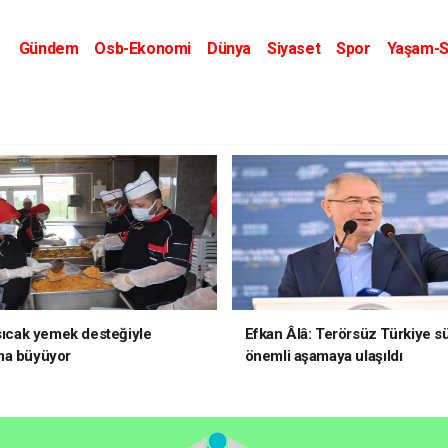
Gündem
Osb-Ekonomi
Dünya
Siyaset
Spor
Yaşam-S
Kripto Dünyası
Kültür-Sanat
Eğitim
 sıcak yemek desteğiyle
Efkan Âlâ: Terörsüz Türkiye s
ma büyüyor
önemli aşamaya ulaşıldı