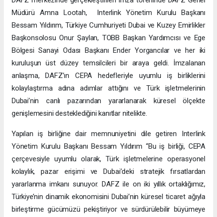
Müdürü Amna Lootah, Interlink Yönetim Kurulu Başkanı
Bessam Yıldırım, Türkiye Cumhuriyeti Dubai ve Kuzey Emirlikler
Başkonsolosu Onur Şaylan, TOBB Başkan Yardımcısı ve Ege
Bölgesi Sanayi Odası Başkanı Ender Yorgancılar ve her iki
kuruluşun üst düzey temsilcileri bir araya geldi. İmzalanan
anlaşma, DAFZ’ın CEPA hedefleriyle uyumlu iş birliklerini
kolaylaştırma adına adımlar attığını ve Türk işletmelerinin
Dubai’nin canlı pazarından yararlanarak küresel ölçekte
genişlemesini desteklediğini kanıtlar nitelikte.
Yapılan iş birliğine dair memnuniyetini dile getiren Interlink
Yönetim Kurulu Başkanı Bessam Yıldırım “Bu iş birliği, CEPA
çerçevesiyle uyumlu olarak, Türk işletmelerine operasyonel
kolaylık, pazar erişimi ve Dubai’deki stratejik fırsatlardan
yararlanma imkanı sunuyor. DAFZ ile on iki yıllık ortaklığımız,
Türkiye’nin dinamik ekonomisini Dubai’nin küresel ticaret ağıyla
birleştirme gücümüzü pekiştiriyor ve sürdürülebilir büyümeye