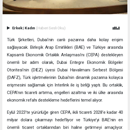
Erkek
|
Kadın
(Haberi Sesli Oku)
Türk Şirketleri, Dubai’nin canlı pazarına daha kolay erişim
sağlayacak. Birleşik Arap Emirlikleri (BAE) ve Türkiye arasında
Kapsamlı Ekonomik Ortaklık Anlaşması’nı (CEPA) destekleyen
önemli bir adım olarak, Dubai Entegre Ekonomik Bölgeler
Otoritesi’nin (DIEZ) üyesi Dubai Havalimanı Serbest Bölgesi
(DAFZ), Türk işletmelerinin Dubai’nin dinamik pazarına kolayca
erişmesini sağlamak için Interlink ile iş birliği yaptı. Bu ortaklık,
CEPA’nın ticareti artırma, engelleri azaltma ve iki ülke arasında
ekonomik refahı destekleme hedeflerini temel alıyor.
Eylül 2023’te yürürlüğe giren CEPA, ikili ticareti 2028’e kadar 40
milyar dolara çıkarmayı hedefliyor ve Türkiye’yi BAE’nin en
önemli ticaret ortaklarından biri haline getirmeyi amaçlıyor.