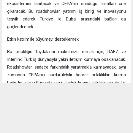
ekosistemini tanıtacak ve CEPA’nın sunduğu fırsatları öne
çıkaracak. Bu roadshowlar, yatırım, iş birliği ve inovasyonu
teşvik ederek Türkiye ile Dubai arasındaki bağları da
güçlendirecek.
Etkin katılım ile büyümeyi desteklemek
Bu ortaklığın faydalarını maksimize etmek için, DAFZ ve
Interlink, Türk iş dünyasıyla yakın iletişim kurmaya odaklanacak.
Roadshowlar, sadece farkındalık yaratmakla kalmayacak, aynı
zamanda CEPA’nın sürdürülebilir ticaret ortaklıkları kurma
hedefleri doğrultusunda uzun vadeli ticaret ilişkileri için de bir
platform sağlayacak.
Uzun vadeli büyümeye yönelik ekonomik sinerjiler
CEPA ile enerji, üretim ve lojistik dahil birçok sektörde
öngörülen hızlı büyümeyle ikili ticaret ve yatırımlar için sağlam
bir temel oluşturuluyor. DAFZ’ın Türkiye operasyonlarını