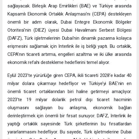
sağlayacak. Birleşik Arap Emirlikleri (BAE) ve Türkiye arasında
Kapsamlı Ekonomik Ortaklık Anlaşması’nı (CEPA) destekleyen
önemli bir adım olarak, Dubai Entegre Ekonomik Bölgeler
Otoritesi’nin (DIEZ) üyesi Dubai Havalimanı Serbest Bölgesi
(DAFZ), Türk işletmelerinin Dubai’nin dinamik pazarına kolayca
erişmesini sağlamak için Interlink ile iş birliği yaptı. Bu ortaklık,
CEPA’nın ticareti artırma, engelleri azaltma ve iki ülke arasında
ekonomik refahı destekleme hedeflerini temel alıyor.
Eylül 2023’te yürürlüğe giren CEPA, ikili ticareti 2028’e kadar 40
milyar dolara çıkarmayı hedefliyor ve Türkiye’yi BAE’nin en
önemli ticaret ortaklarından biri haline getirmeyi amaçlıyor.
2023’te 19 milyar dolarlık petrol dışı ticaret hacminin
oluşmasını sağlayan bu anlaşma, ekonomik bağları
derinleştirmek için önemli bir fırsat sunuyor. DAFZ, Interlink ile
yaptığı ortaklık sayesinde Türk şirketlerinin bu fırsatlardan
yararlanmasını hedefliyor. Bu sayede, Türk işletmelerine Dubai