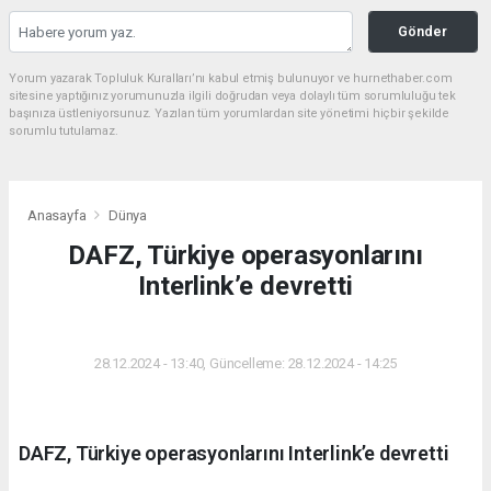
Gönder
Yorum yazarak Topluluk Kuralları’nı kabul etmiş bulunuyor ve hurnethaber.com
sitesine yaptığınız yorumunuzla ilgili doğrudan veya dolaylı tüm sorumluluğu tek
başınıza üstleniyorsunuz. Yazılan tüm yorumlardan site yönetimi hiçbir şekilde
sorumlu tutulamaz.
Anasayfa
Dünya
DAFZ, Türkiye operasyonlarını
Interlink’e devretti
DÜNYA
28.12.2024 - 13:40, Güncelleme: 28.12.2024 - 14:25
DAFZ, Türkiye operasyonlarını Interlink’e devretti