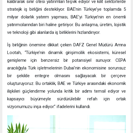
kaldırarak sınır ötesi yatırımları teşvik ediyor ve kilit sektörlerde
stratejik iş birliğini destekliyor. BAE’nin Türkiye’ye toplamda 5
milyar dolarlık yatırım yapması, BAE’yi Türkiye’nin en önemli
yatırımcılarından biri haline getiriyor. Bu anlaşma, üretim, lojistik
ve teknoloji gibi alanlarda iş birliklerini hızlandırıyor.
İş birliğinin önemine dikkat çeken DAFZ Genel Müdürü Amna
Lootah, “Türkiye’nin dinamik girişimcilik ekosistemi, küresel
genişleme için benzersiz bir potansiyel sunuyor. CEPA
aracılığıyla Türk işletmelerinin Dubai’nin ekonomisine sorunsuz
bir şekilde entegre olmasını sağlayacak bir çerçeve
oluşturuyoruz. Bu ortaklık, BAE ve Türkiye arasındaki ekonomik
ilişkileri güçlendirme yolunda kritik bir adımı temsil ediyor ve
kapsayıcı büyümeyle sürdürülebilir refah için ortak
vizyonumuzu inşa ediyor.” ifadelerini kullandı.