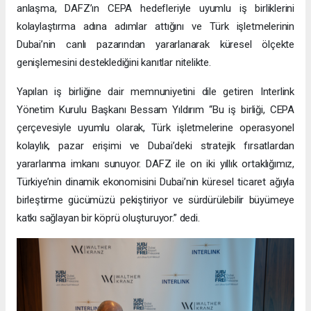
anlaşma, DAFZ’ın CEPA hedefleriyle uyumlu iş birliklerini
kolaylaştırma adına adımlar attığını ve Türk işletmelerinin
Dubai’nin canlı pazarından yararlanarak küresel ölçekte
genişlemesini desteklediğini kanıtlar nitelikte.
Yapılan iş birliğine dair memnuniyetini dile getiren Interlink
Yönetim Kurulu Başkanı Bessam Yıldırım “Bu iş birliği, CEPA
çerçevesiyle uyumlu olarak, Türk işletmelerine operasyonel
kolaylık, pazar erişimi ve Dubai’deki stratejik fırsatlardan
yararlanma imkanı sunuyor. DAFZ ile on iki yıllık ortaklığımız,
Türkiye’nin dinamik ekonomisini Dubai’nin küresel ticaret ağıyla
birleştirme gücümüzü pekiştiriyor ve sürdürülebilir büyümeye
katkı sağlayan bir köprü oluşturuyor.” dedi.