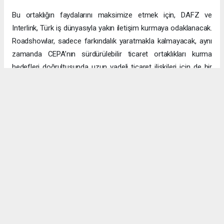
Bu ortaklığın faydalarını maksimize etmek için, DAFZ ve
Interlink, Türk iş dünyasıyla yakın iletişim kurmaya odaklanacak.
Roadshowlar, sadece farkındalık yaratmakla kalmayacak, aynı
zamanda CEPA’nın sürdürülebilir ticaret ortaklıkları kurma
hedefleri doğrultusunda uzun vadeli ticaret ilişkileri için de bir
platform sağlayacak.
Uzun vadeli büyümeye yönelik ekonomik sinerjiler
CEPA ile enerji, üretim ve lojistik dahil birçok sektörde
öngörülen hızlı büyümeyle ikili ticaret ve yatırımlar için sağlam
bir temel oluşturuluyor. DAFZ’ın Türkiye operasyonlarını
Interlink’e devretmesi, iki ülkenin işletmelerinin rekabetçi küresel
arenada başarılı olmasını amaçlarken, DAFZ’ın küresel
ekonomide iş birliği kolaylaştırıcısı rolünü de pekiştiriyor.
Hibya Haber Ajansı