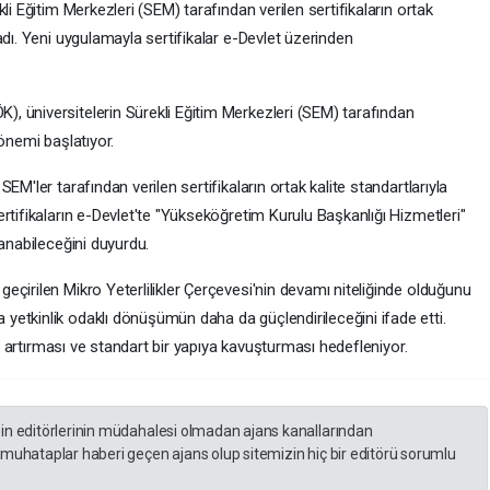
li Eğitim Merkezleri (SEM) tarafından verilen sertifikaların ortak
adı. Yeni uygulamayla sertifikalar e-Devlet üzerinden
 üniversitelerin Sürekli Eğitim Merkezleri (SEM) tarafından
önemi başlatıyor.
M'ler tarafından verilen sertifikaların ortak kalite standartlarıyla
rtifikaların e-Devlet'te "Yükseköğretim Kurulu Başkanlığı Hizmetleri"
lanabileceğini duyurdu.
çirilen Mikro Yeterlilikler Çerçevesi'nin devamı niteliğinde olduğunu
etkinlik odaklı dönüşümün daha da güçlendirileceğini ifade etti.
ni artırması ve standart bir yapıya kavuşturması hedefleniyor.
zin editörlerinin müdahalesi olmadan ajans kanallarından
 muhataplar haberi geçen ajans olup sitemizin hiç bir editörü sorumlu