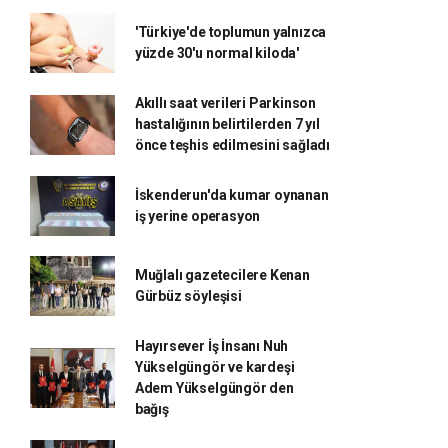
'Türkiye'de toplumun yalnızca
yüzde 30'u normal kiloda'
Akıllı saat verileri Parkinson
hastalığının belirtilerden 7 yıl
önce teşhis edilmesini sağladı
İskenderun'da kumar oynanan
iş yerine operasyon
Muğlalı gazetecilere Kenan
Gürbüz söyleşisi
Hayırsever İş İnsanı Nuh
Yükselgüngör ve kardeşi
Adem Yükselgüngör den
bağış