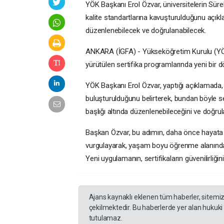
YÖK Başkanı Erol Özvar, üniversitelerin Sürek
kalite standartlarına kavuşturulduğunu açıkl
düzenlenebilecek ve doğrulanabilecek.
ANKARA (İGFA) - Yükseköğretim Kurulu (YÖK),
yürütülen sertifika programlarında yeni bir d
YÖK Başkanı Erol Özvar, yaptığı açıklamada, SE
buluşturulduğunu belirterek, bundan böyle se
başlığı altında düzenlenebileceğini ve doğru
Başkan Özvar, bu adımın, daha önce hayata ge
vurgulayarak, yaşam boyu öğrenme alanında y
Yeni uygulamanın, sertifikaların güvenilirliği
Ajans kaynaklı eklenen tüm haberler, sitemi
çekilmektedir. Bu haberlerde yer alan hukuki
tutulamaz.