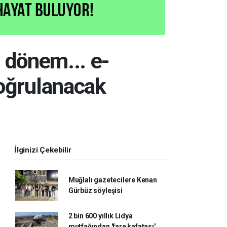
i dönem... e-
oğrulanacak
İlginizi Çekebilir
Muğlalı gazetecilere Kenan
Gürbüz söyleşisi
2 bin 600 yıllık Lidya
mutfağından 'fare kafatası'