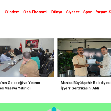
Gündem
Osb-Ekonomi
Dünya
Siyaset
Spor
Yaşam-S
Kripto Dünyası
Kültür-Sanat
Eğitim
nın Geleceği ve Yatırım
Manisa Büyükşehir Belediyesi 
li Masaya Yatırıldı
İşyeri" Sertifikasını Aldı