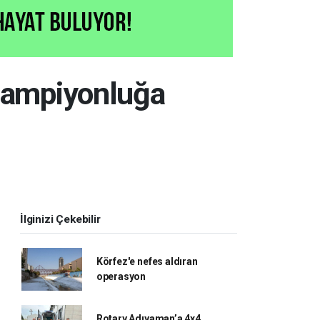
 şampiyonluğa
İlginizi Çekebilir
Körfez'e nefes aldıran
operasyon
Rotary Adıyaman’a 4x4