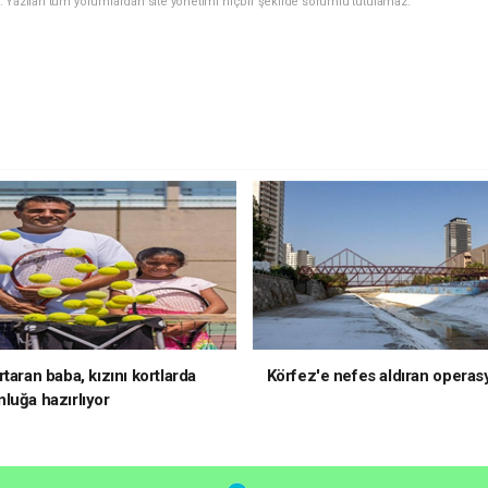
. Yazılan tüm yorumlardan site yönetimi hiçbir şekilde sorumlu tutulamaz.
taran baba, kızını kortlarda
Körfez'e nefes aldıran operas
luğa hazırlıyor