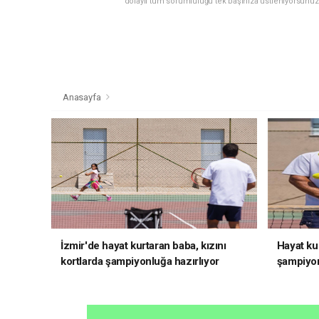
dolaylı tüm sorumluluğu tek başınıza üstleniyorsunuz
Anasayfa
İzmir'de hayat kurtaran baba, kızını
Hayat kur
kortlarda şampiyonluğa hazırlıyor
şampiyon