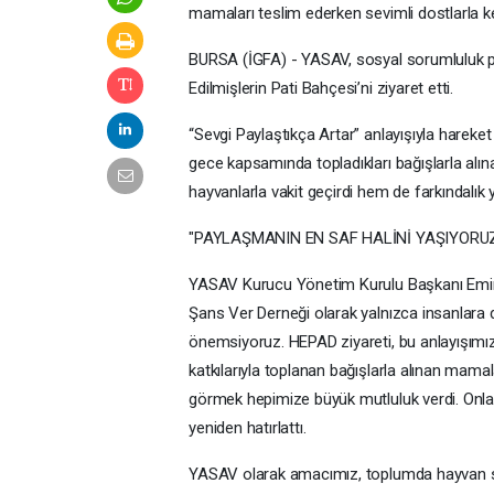
mamaları teslim ederken sevimli dostlarla key
BURSA (İGFA) - YASAV, sosyal sorumluluk pro
Edilmişlerin Pati Bahçesi’ni ziyaret etti.
“Sevgi Paylaştıkça Artar” anlayışıyla harek
gece kapsamında topladıkları bağışlarla alına
hayvanlarla vakit geçirdi hem de farkındalık
"PAYLAŞMANIN EN SAF HALİNİ YAŞIYORU
YASAV Kurucu Yönetim Kurulu Başkanı Emire C
Şans Ver Derneği olarak yalnızca insanlara 
önemsiyoruz. HEPAD ziyareti, bu anlayışımızın
katkılarıyla toplanan bağışlarla alınan mamal
görmek hepimize büyük mutluluk verdi. Onlar
yeniden hatırlattı.
YASAV olarak amacımız, toplumda hayvan sevg