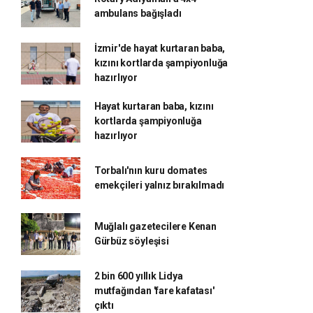
ambulans bağışladı
İzmir'de hayat kurtaran baba,
kızını kortlarda şampiyonluğa
hazırlıyor
Hayat kurtaran baba, kızını
kortlarda şampiyonluğa
hazırlıyor
Torbalı'nın kuru domates
emekçileri yalnız bırakılmadı
Muğlalı gazetecilere Kenan
Gürbüz söyleşisi
2 bin 600 yıllık Lidya
mutfağından 'fare kafatası'
çıktı