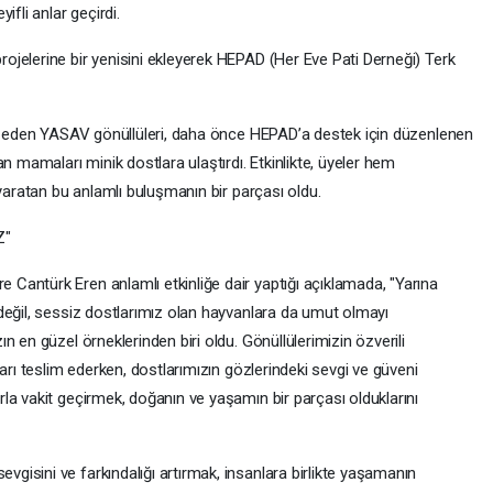
ifli anlar geçirdi.
jelerine bir yenisini ekleyerek HEPAD (Her Eve Pati Derneği) Terk
et eden YASAV gönüllüleri, daha önce HEPAD’a destek için düzenlenen
n mamaları minik dostlara ulaştırdı. Etkinlikte, üyeler hem
 yaratan bu anlamlı buluşmanın bir parçası oldu.
Z"
antürk Eren anlamlı etkinliğe dair yaptığı açıklamada, "Yarına
değil, sessiz dostlarımız olan hayvanlara da umut olmayı
 en güzel örneklerinden biri oldu. Gönüllülerimizin özverili
arı teslim ederken, dostlarımızın gözlerindeki sevgi ve güveni
la vakit geçirmek, doğanın ve yaşamın bir parçası olduklarını
isini ve farkındalığı artırmak, insanlara birlikte yaşamanın