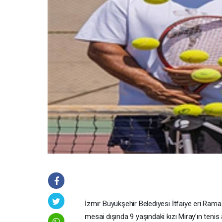
İzmir Büyükşehir Belediyesi İtfaiye eri Ram
mesai dışında 9 yaşındaki kızı Miray’ın tenis