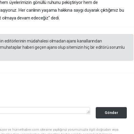
le hem üyelerimizin gönüllü ruhunu pekiştiriyor hem de
aşıyoruz. Her canlının yaşama hakkına saygı duyarak çıktığımız bu
t olmaya devam edeceğiz" dedi.
zin editörlerinin müdahalesi olmadan ajans kanallarından
 muhataplar haberi geçen ajans olup sitemizin hiç bir editörü sorumlu
Gönder
nuyor ve hurnethaber.com sitesine yaptığınız yorumunuzla ilgili doğrudan veya