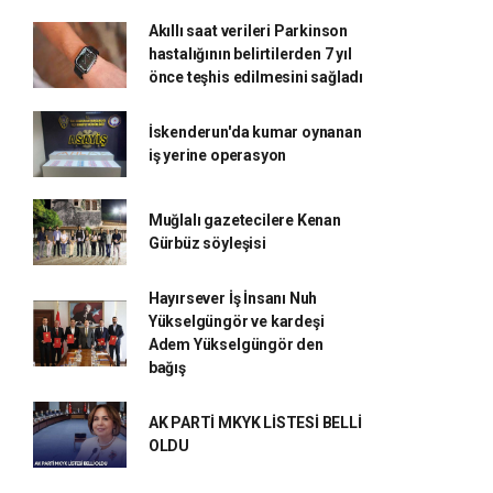
Akıllı saat verileri Parkinson
hastalığının belirtilerden 7 yıl
önce teşhis edilmesini sağladı
İskenderun'da kumar oynanan
iş yerine operasyon
Muğlalı gazetecilere Kenan
Gürbüz söyleşisi
Hayırsever İş İnsanı Nuh
Yükselgüngör ve kardeşi
Adem Yükselgüngör den
bağış
AK PARTİ MKYK LİSTESİ BELLİ
OLDU