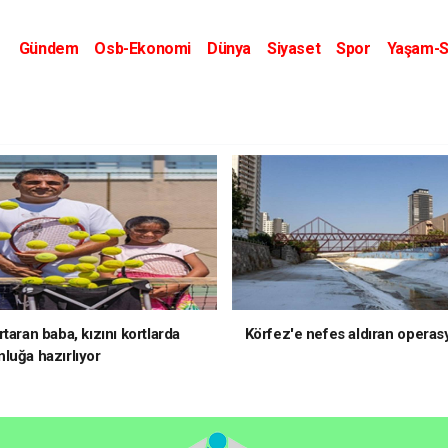
Gündem
Osb-Ekonomi
Dünya
Siyaset
Spor
Yaşam-S
Kripto Dünyası
Kültür-Sanat
Eğitim
taran baba, kızını kortlarda
Körfez'e nefes aldıran operas
luğa hazırlıyor