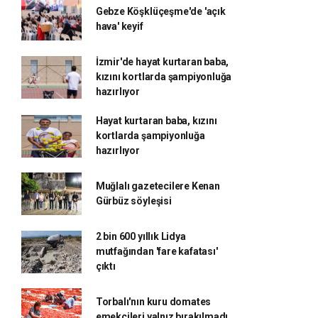
Gebze Köşklüçeşme'de 'açık
hava' keyif
İzmir'de hayat kurtaran baba,
kızını kortlarda şampiyonluğa
hazırlıyor
Hayat kurtaran baba, kızını
kortlarda şampiyonluğa
hazırlıyor
Muğlalı gazetecilere Kenan
Gürbüz söyleşisi
2 bin 600 yıllık Lidya
mutfağından 'fare kafatası'
çıktı
Torbalı'nın kuru domates
emekçileri yalnız bırakılmadı