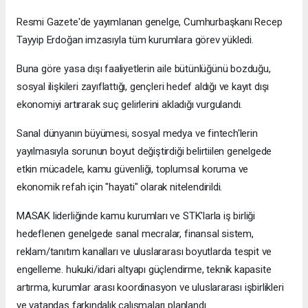
Resmi Gazete'de yayımlanan genelge, Cumhurbaşkanı Recep
Tayyip Erdoğan imzasıyla tüm kurumlara görev yükledi.
Buna göre yasa dışı faaliyetlerin aile bütünlüğünü bozduğu,
sosyal ilişkileri zayıflattığı, gençleri hedef aldığı ve kayıt dışı
ekonomiyi artırarak suç gelirlerini akladığı vurgulandı.
Sanal dünyanın büyümesi, sosyal medya ve fintech'lerin
yayılmasıyla sorunun boyut değiştirdiği belirtiilen genelgede
etkin mücadele, kamu güvenliği, toplumsal koruma ve
ekonomik refah için "hayati" olarak nitelendirildi.
MASAK liderliğinde kamu kurumları ve STK'larla iş birliği
hedeflenen genelgede sanal mecralar, finansal sistem,
reklam/tanıtım kanalları ve uluslararası boyutlarda tespit ve
engelleme. hukuki/idari altyapı güçlendirme, teknik kapasite
artırma, kurumlar arası koordinasyon ve uluslararası işbirlikleri
ve vatandaş farkındalık çalışmaları planlandı.