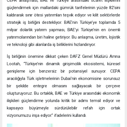
CEPA anlaşması, BAE ve Türkiye arasındaki ticaret ilişkilerini
güçlendirmek için mallardaki gümrük tarifelerinin yüzde 82’sini
kaldırarak sınır ötesi yatırımları teşvik ediyor ve kilit sektörlerde
stratejik iş birliğini destekliyor. BAE’nin Türkiye’ye toplamda 5
milyar dolarlık yatırım yapması, BAE’yi Türkiye’nin en önemli
yatırımcılarından biri haline getiriyor. Bu anlaşma, üretim, lojistik
ve teknoloji gibi alanlarda iş birliklerini hızlandırıyor.
İş birliğinin önemine dikkat çeken DAFZ Genel Müdürü Amna
Lootah, “Türkiye’nin dinamik girişimcilik ekosistemi, küresel
genişleme için benzersiz bir potansiyel sunuyor. CEPA
aracılığıyla Türk işletmelerinin Dubai’nin ekonomisine sorunsuz
bir şekilde entegre olmasını sağlayacak bir çerçeve
oluşturuyoruz. Bu ortaklık, BAE ve Türkiye arasındaki ekonomik
ilişkileri güçlendirme yolunda kritik bir adımı temsil ediyor ve
kapsayıcı büyümeyle sürdürülebilir refah için ortak
vizyonumuzu inşa ediyor.” ifadelerini kullandı.