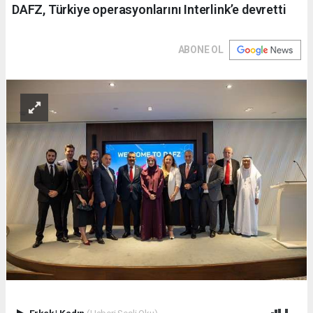
DAFZ, Türkiye operasyonlarını Interlink’e devretti
ABONE OL
Erkek
|
Kadın
(Haberi Sesli Oku)