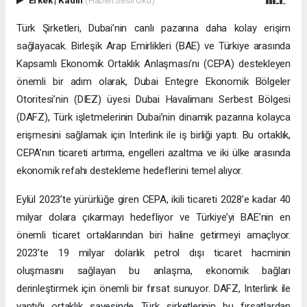
Türk Şirketleri, Dubai’nin canlı pazarına daha kolay erişim
sağlayacak. Birleşik Arap Emirlikleri (BAE) ve Türkiye arasında
Kapsamlı Ekonomik Ortaklık Anlaşması’nı (CEPA) destekleyen
önemli bir adım olarak, Dubai Entegre Ekonomik Bölgeler
Otoritesi’nin (DIEZ) üyesi Dubai Havalimanı Serbest Bölgesi
(DAFZ), Türk işletmelerinin Dubai’nin dinamik pazarına kolayca
erişmesini sağlamak için Interlink ile iş birliği yaptı. Bu ortaklık,
CEPA’nın ticareti artırma, engelleri azaltma ve iki ülke arasında
ekonomik refahı destekleme hedeflerini temel alıyor.
Eylül 2023’te yürürlüğe giren CEPA, ikili ticareti 2028’e kadar 40
milyar dolara çıkarmayı hedefliyor ve Türkiye’yi BAE’nin en
önemli ticaret ortaklarından biri haline getirmeyi amaçlıyor.
2023’te 19 milyar dolarlık petrol dışı ticaret hacminin
oluşmasını sağlayan bu anlaşma, ekonomik bağları
derinleştirmek için önemli bir fırsat sunuyor. DAFZ, Interlink ile
yaptığı ortaklık sayesinde Türk şirketlerinin bu fırsatlardan