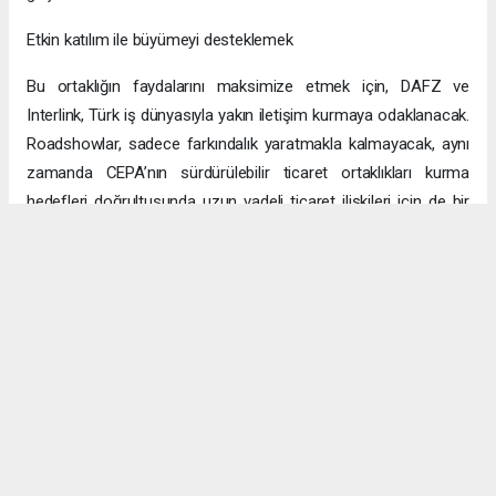
Etkin katılım ile büyümeyi desteklemek
Bu ortaklığın faydalarını maksimize etmek için, DAFZ ve
Interlink, Türk iş dünyasıyla yakın iletişim kurmaya odaklanacak.
Roadshowlar, sadece farkındalık yaratmakla kalmayacak, aynı
zamanda CEPA’nın sürdürülebilir ticaret ortaklıkları kurma
hedefleri doğrultusunda uzun vadeli ticaret ilişkileri için de bir
platform sağlayacak.
Uzun vadeli büyümeye yönelik ekonomik sinerjiler
CEPA ile enerji, üretim ve lojistik dahil birçok sektörde
öngörülen hızlı büyümeyle ikili ticaret ve yatırımlar için sağlam
bir temel oluşturuluyor. DAFZ’ın Türkiye operasyonlarını
Interlink’e devretmesi, iki ülkenin işletmelerinin rekabetçi küresel
arenada başarılı olmasını amaçlarken, DAFZ’ın küresel
ekonomide iş birliği kolaylaştırıcısı rolünü de pekiştiriyor.