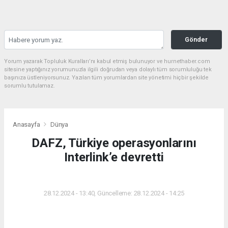
Gönder
Yorum yazarak Topluluk Kuralları’nı kabul etmiş bulunuyor ve hurnethaber.com
sitesine yaptığınız yorumunuzla ilgili doğrudan veya dolaylı tüm sorumluluğu tek
başınıza üstleniyorsunuz. Yazılan tüm yorumlardan site yönetimi hiçbir şekilde
sorumlu tutulamaz.
Anasayfa
Dünya
DAFZ, Türkiye operasyonlarını
Interlink’e devretti
DÜNYA
28.12.2024 - 13:40, Güncelleme: 28.12.2024 - 14:25