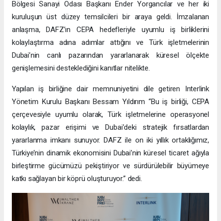
Bölgesi Sanayi Odası Başkanı Ender Yorgancılar ve her iki
kuruluşun üst düzey temsilcileri bir araya geldi. İmzalanan
anlaşma, DAFZ’ın CEPA hedefleriyle uyumlu iş birliklerini
kolaylaştırma adına adımlar attığını ve Türk işletmelerinin
Dubai’nin canlı pazarından yararlanarak küresel ölçekte
genişlemesini desteklediğini kanıtlar nitelikte.
Yapılan iş birliğine dair memnuniyetini dile getiren Interlink
Yönetim Kurulu Başkanı Bessam Yıldırım “Bu iş birliği, CEPA
çerçevesiyle uyumlu olarak, Türk işletmelerine operasyonel
kolaylık, pazar erişimi ve Dubai’deki stratejik fırsatlardan
yararlanma imkanı sunuyor. DAFZ ile on iki yıllık ortaklığımız,
Türkiye’nin dinamik ekonomisini Dubai’nin küresel ticaret ağıyla
birleştirme gücümüzü pekiştiriyor ve sürdürülebilir büyümeye
katkı sağlayan bir köprü oluşturuyor.” dedi.