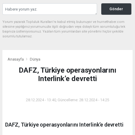
Gönder
Yorum yazarak Topluluk Kuralları’nı kabul etmiş bulunuyor ve hurnethaber.com
sitesine yaptığınız yorumunuzla ilgili doğrudan veya dolaylı tüm sorumluluğu tek
başınıza üstleniyorsunuz. Yazılan tüm yorumlardan site yönetimi hiçbir şekilde
sorumlu tutulamaz.
Anasayfa
Dünya
DAFZ, Türkiye operasyonlarını
Interlink’e devretti
DÜNYA
28.12.2024 - 13:40, Güncelleme: 28.12.2024 - 14:25
DAFZ, Türkiye operasyonlarını Interlink’e devretti