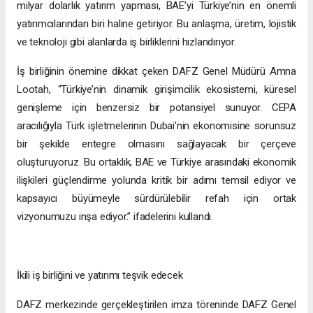
BAE ve Türkiye için CEPA’nın stratejik ekonomik önemi
CEPA anlaşması, BAE ve Türkiye arasındaki ticaret ilişkilerini
güçlendirmek için mallardaki gümrük tarifelerinin yüzde 82’sini
kaldırarak sınır ötesi yatırımları teşvik ediyor ve kilit sektörlerde
stratejik iş birliğini destekliyor. BAE’nin Türkiye’ye toplamda 5
milyar dolarlık yatırım yapması, BAE’yi Türkiye’nin en önemli
yatırımcılarından biri haline getiriyor. Bu anlaşma, üretim, lojistik
ve teknoloji gibi alanlarda iş birliklerini hızlandırıyor.
İş birliğinin önemine dikkat çeken DAFZ Genel Müdürü Amna
Lootah, “Türkiye’nin dinamik girişimcilik ekosistemi, küresel
genişleme için benzersiz bir potansiyel sunuyor. CEPA
aracılığıyla Türk işletmelerinin Dubai’nin ekonomisine sorunsuz