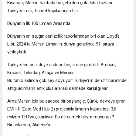
Bugün Mersin Limanı, Türkiye’nin en büyük üç limanından biri.
2024 verilerine göre yılda yaklaşık 1,94 milyon konteyner (TEU)
elleçleniyor. Bu rakam, Türkiye’deki tüm konteyner trafiğinin
yaklaşık %15’ine denk geliyor.
Yani, Türkiye’deki her 6 konteynerden biri Mersin’den geçiyor.
Bu rakamlar sadece ekonomik büyüklüğü değil, Mersin’in
stratejik önemini de gösteriyor.
Çünkü burası sadece yükün geldiği bir liman değil — Orta Doğu,
Avrupa ve Afrika ticaret hatlarının kesiştiği bir kavşak.
Kısacası, Mersin haritada bir şehirden çok daha fazlası:
Türkiye’nin dış ticaret kapılarından biri.
Dünyanın İlk 100 Limanı Arasında
Dünyanın en saygın denizcilik raporlarından biri olan Lloyd’s
List, 2024’te Mersin Limanı’nı dünya genelinde 91. sıraya
yerleştirdi.