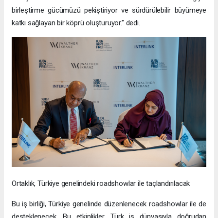
anlaşma, DAFZ’ın CEPA hedefleriyle uyumlu iş birliklerini
kolaylaştırma adına adımlar attığını ve Türk işletmelerinin
Dubai’nin canlı pazarından yararlanarak küresel ölçekte
genişlemesini desteklediğini kanıtlar nitelikte.
Yapılan iş birliğine dair memnuniyetini dile getiren Interlink
Yönetim Kurulu Başkanı Bessam Yıldırım “Bu iş birliği, CEPA
çerçevesiyle uyumlu olarak, Türk işletmelerine operasyonel
kolaylık, pazar erişimi ve Dubai’deki stratejik fırsatlardan
yararlanma imkanı sunuyor. DAFZ ile on iki yıllık ortaklığımız,
Türkiye’nin dinamik ekonomisini Dubai’nin küresel ticaret ağıyla
birleştirme gücümüzü pekiştiriyor ve sürdürülebilir büyümeye
katkı sağlayan bir köprü oluşturuyor.” dedi.