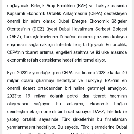
sağlayacak. Birleşik Arap Emirlikleri (BAE) ve Türkiye arasında
Kapsamlı Ekonomik Ortaklık Anlaşması’nı (CEPA) destekleyen
önemli bir adım olarak, Dubai Entegre Ekonomik Bölgeler
Otoritesi’nin (DIEZ) üyesi Dubai Havalimanı Serbest Bölgesi
(DAFZ), Türk işletmelerinin Dubai’nin dinamik pazarına kolayca
erişmesini sağlamak için Interlink ile iş birliği yaptı. Bu ortaklık,
CEPA’nın ticareti artırma, engelleri azaltma ve iki ülke arasında
ekonomik refahı destekleme hedeflerini temel alıyor.
Eylül 2023’te yürürlüğe giren CEPA, ikili ticareti 2028’e kadar 40
milyar dolara çıkarmayı hedefliyor ve Türkiye’yi BAE’nin en
önemli ticaret ortaklarından biri haline getirmeyi amaçlıyor.
2023’te 19 milyar dolarlık petrol dışı ticaret hacminin
oluşmasını sağlayan bu anlaşma, ekonomik bağları
derinleştirmek için önemli bir fırsat sunuyor. DAFZ, Interlink ile
yaptığı ortaklık sayesinde Türk şirketlerinin bu fırsatlardan
yararlanmasını hedefliyor. Bu sayede, Türk işletmelerine Dubai