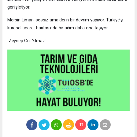
Bu başarı, sadece Mersin’in değil, Türkiye’nin deniz
taşımacılığında dünya ligine yükselmesinin sembolü olacak.
Denizle Büyüyen Bir Kent
Mersin bugün sadece deniz kıyısında yaşayan bir şehir değil;
denizle büyüyen bir şehir.
Her konteyner, bu ülkenin üretim
gücünü, ticaret vizyonunu ve geleceğe açılan kapısını temsil
ediyor.
Limanın her genişlemesi, aslında Türkiye’nin ufkunu biraz daha
genişletiyor.
Mersin Limanı sessiz ama derin bir devrim yapıyor: Türkiye’yi
küresel ticaret haritasında bir adım daha öne taşıyor.
Zeynep Gül Yılmaz