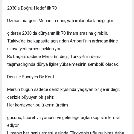
kapasitesini birleştirerek bu ligde kalıcı bir yer edinmeye
hazırlanıyor.
Mersin’in avantajı sadece liman
büyüklüğü değil. Demiryolu bağlantısı, lojistik köyleri ve serbest
bölgesiyle birlikte, burası aslında “entegre bir ticaret üssü”
haline geliyor.
Bugün Asya’dan gelen bir konteyner, Mersin üzerinden
Avrupa’ya birkaç gün daha hızlı ulaşıyor. Bu hız, modern
ticarette altın kadar değerli.
2030’a Doğru: Hedef İlk 70
Uzmanlara göre Mersin Limanı, yatırımlar planlandığı gibi
giderse 2030’da dünyanın ilk 70 limanı arasına girebilir.
Türkiye’de ise kapasite açısından Ambarlı’nın ardından ikinci
sıraya yerleşmesi bekleniyor.