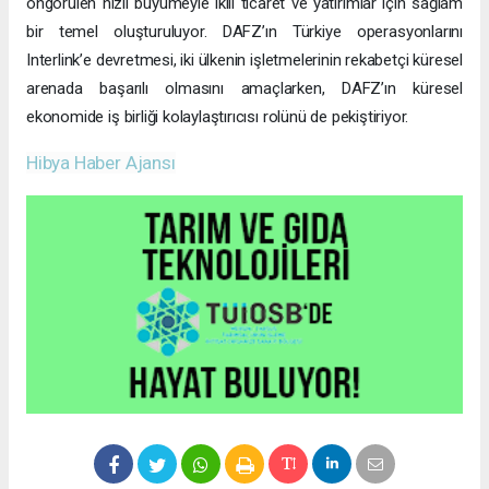
Bu ortaklığın faydalarını maksimize etmek için, DAFZ ve
Interlink, Türk iş dünyasıyla yakın iletişim kurmaya odaklanacak.
Roadshowlar, sadece farkındalık yaratmakla kalmayacak, aynı
zamanda CEPA’nın sürdürülebilir ticaret ortaklıkları kurma
hedefleri doğrultusunda uzun vadeli ticaret ilişkileri için de bir
platform sağlayacak.
Uzun vadeli büyümeye yönelik ekonomik sinerjiler
CEPA ile enerji, üretim ve lojistik dahil birçok sektörde
öngörülen hızlı büyümeyle ikili ticaret ve yatırımlar için sağlam
bir temel oluşturuluyor. DAFZ’ın Türkiye operasyonlarını
Interlink’e devretmesi, iki ülkenin işletmelerinin rekabetçi küresel
arenada başarılı olmasını amaçlarken, DAFZ’ın küresel
ekonomide iş birliği kolaylaştırıcısı rolünü de pekiştiriyor.
Hibya Haber Ajansı