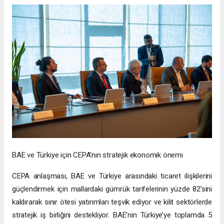
Eylül 2023’te yürürlüğe giren CEPA, ikili ticareti 2028’e kadar 40
milyar dolara çıkarmayı hedefliyor ve Türkiye’yi BAE’nin en
önemli ticaret ortaklarından biri haline getirmeyi amaçlıyor.
2023’te 19 milyar dolarlık petrol dışı ticaret hacminin
oluşmasını sağlayan bu anlaşma, ekonomik bağları
derinleştirmek için önemli bir fırsat sunuyor. DAFZ, Interlink ile
yaptığı ortaklık sayesinde Türk şirketlerinin bu fırsatlardan
yararlanmasını hedefliyor. Bu sayede, Türk işletmelerine Dubai
üzerinden Orta Doğu, Asya ve Afrika’daki stratejik pazarlara
erişim imkanı sağlanıyor.