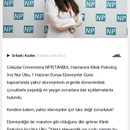
Erkek
|
Kadın
(Haberi Sesli Oku)
Üsküdar Üniversitesi NPİSTANBUL Hastanesi Klinik Psikolog
İnci Nur Ülkü, 1 Haziran Dünya Ebeveynler Günü
kapsamında yalnız ebeveynlerin ergenlik dönemindeki
çocuklarla yaşadığı en yaygın sorunlara dair açıklamalarda
bulundu.
Kendine bakım, yalnız ebeveynler için lüks değil zorunluluk!
Ebeveynliğin bir maraton gibi olduğunu dile getiren Klinik
Psikolog İnci Nur Ülkü, “Yalnız ebeveynlik ise çoğu zaman bu