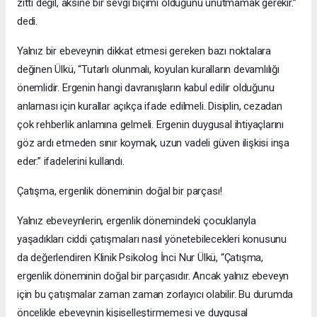
zıttı değil, aksine bir sevgi biçimi olduğunu unutmamak gerekir.”
dedi.
Yalnız bir ebeveynin dikkat etmesi gereken bazı noktalara
değinen Ülkü, “Tutarlı olunmalı, koyulan kuralların devamlılığı
önemlidir. Ergenin hangi davranışların kabul edilir olduğunu
anlaması için kurallar açıkça ifade edilmeli. Disiplin, cezadan
çok rehberlik anlamına gelmeli. Ergenin duygusal ihtiyaçlarını
göz ardı etmeden sınır koymak, uzun vadeli güven ilişkisi inşa
eder.” ifadelerini kullandı.
Çatışma, ergenlik döneminin doğal bir parçası!
Yalnız ebeveynlerin, ergenlik dönemindeki çocuklarıyla
yaşadıkları ciddi çatışmaları nasıl yönetebilecekleri konusunu
da değerlendiren Klinik Psikolog İnci Nur Ülkü, “Çatışma,
ergenlik döneminin doğal bir parçasıdır. Ancak yalnız ebeveyn
için bu çatışmalar zaman zaman zorlayıcı olabilir. Bu durumda
öncelikle ebeveynin kişiselleştirmemesi ve duygusal