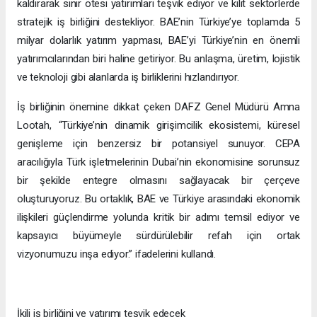
kaldırarak sınır ötesi yatırımları teşvik ediyor ve kilit sektörlerde
stratejik iş birliğini destekliyor. BAE’nin Türkiye’ye toplamda 5
milyar dolarlık yatırım yapması, BAE’yi Türkiye’nin en önemli
yatırımcılarından biri haline getiriyor. Bu anlaşma, üretim, lojistik
ve teknoloji gibi alanlarda iş birliklerini hızlandırıyor.
İş birliğinin önemine dikkat çeken DAFZ Genel Müdürü Amna
Lootah, “Türkiye’nin dinamik girişimcilik ekosistemi, küresel
genişleme için benzersiz bir potansiyel sunuyor. CEPA
aracılığıyla Türk işletmelerinin Dubai’nin ekonomisine sorunsuz
bir şekilde entegre olmasını sağlayacak bir çerçeve
oluşturuyoruz. Bu ortaklık, BAE ve Türkiye arasındaki ekonomik
ilişkileri güçlendirme yolunda kritik bir adımı temsil ediyor ve
kapsayıcı büyümeyle sürdürülebilir refah için ortak
vizyonumuzu inşa ediyor.” ifadelerini kullandı.