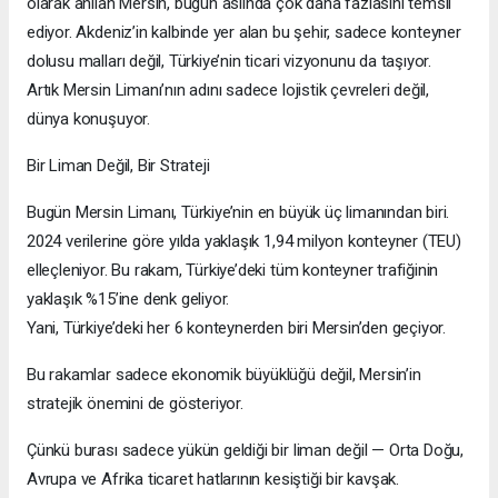
Erkek
|
Kadın
(Haberi Sesli Oku)
Mersin Limanı: Akdeniz’in Sessiz Gücü, Türkiye’nin Yükselen
Yıldızı
Türkiye’nin güney kıyısında, yıllarca sadece bir “liman kenti”
olarak anılan Mersin, bugün aslında çok daha fazlasını temsil
ediyor. Akdeniz’in kalbinde yer alan bu şehir, sadece konteyner
dolusu malları değil, Türkiye’nin ticari vizyonunu da taşıyor.
Artık Mersin Limanı’nın adını sadece lojistik çevreleri değil,
dünya konuşuyor.
Bir Liman Değil, Bir Strateji