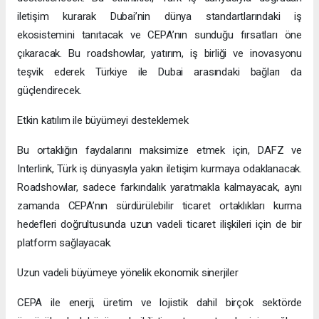
Ortaklık, Türkiye genelindeki roadshowlar ile taçlandırılacak
Bu iş birliği, Türkiye genelinde düzenlenecek roadshowlar ile de
desteklenecek. Bu etkinlikler, Türk iş dünyasıyla doğrudan
iletişim kurarak Dubai’nin dünya standartlarındaki iş
ekosistemini tanıtacak ve CEPA’nın sunduğu fırsatları öne
çıkaracak. Bu roadshowlar, yatırım, iş birliği ve inovasyonu
teşvik ederek Türkiye ile Dubai arasındaki bağları da
güçlendirecek.
Etkin katılım ile büyümeyi desteklemek