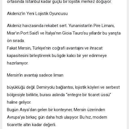
Türkiye’den bu listeye sadece beş liman girebildi: Ambarlı,
Kocaeli, Tekirdağ, Aliağa ve Mersin.
Bu tablo aslında çok şey söylüyor: Türkiye’nin deniz ticaretinde
attığı adımların artık uluslararası sahnede karşılığı var.
Ama Mersin için bu sadece bir başlangıç. Çünkü devreye giren
EMH-II (East Med Hub 2) projesiyle limanın kapasitesi 3,6
milyon TEU’ya çıkarılıyor. Bu ne demek biliyor musunuz?
Bir anlamda, Akdeniz’in
ortasında İstanbul kadar güçlü bir lojistik merkez doğuyor.
Akdeniz’in Yeni Lojistik Oyuncusu
Akdeniz havzasında rekabet sert. Yunanistan’ın Pire Limanı,
Mısır’ın Port Said’i ve İtalya’nın Gioia Tauro’su yıllardır bu yarışta
ön sırada.
Fakat Mersin, Türkiye’nin coğrafi avantajını ve ihracat