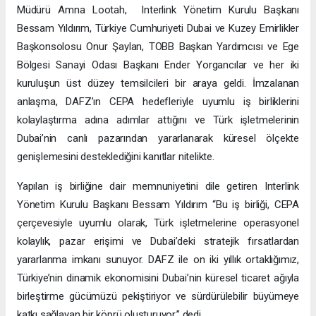
bir şekilde entegre olmasını sağlayacak bir çerçeve
oluşturuyoruz. Bu ortaklık, BAE ve Türkiye arasındaki ekonomik
ilişkileri güçlendirme yolunda kritik bir adımı temsil ediyor ve
kapsayıcı büyümeyle sürdürülebilir refah için ortak
vizyonumuzu inşa ediyor.” ifadelerini kullandı.