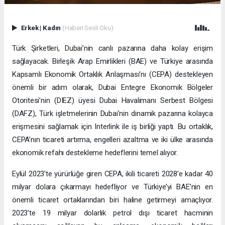
Erkek
|
Kadın
(Haberi Sesli Oku)
Türk Şirketleri, Dubai’nin canlı pazarına daha kolay erişim
sağlayacak. Birleşik Arap Emirlikleri (BAE) ve Türkiye arasında
Kapsamlı Ekonomik Ortaklık Anlaşması’nı (CEPA) destekleyen
önemli bir adım olarak, Dubai Entegre Ekonomik Bölgeler
Otoritesi’nin (DIEZ) üyesi Dubai Havalimanı Serbest Bölgesi
(DAFZ), Türk işletmelerinin Dubai’nin dinamik pazarına kolayca
erişmesini sağlamak için Interlink ile iş birliği yaptı. Bu ortaklık,
CEPA’nın ticareti artırma, engelleri azaltma ve iki ülke arasında
ekonomik refahı destekleme hedeflerini temel alıyor.
Eylül 2023’te yürürlüğe giren CEPA, ikili ticareti 2028’e kadar 40
milyar dolara çıkarmayı hedefliyor ve Türkiye’yi BAE’nin en
önemli ticaret ortaklarından biri haline getirmeyi amaçlıyor.
2023’te 19 milyar dolarlık petrol dışı ticaret hacminin