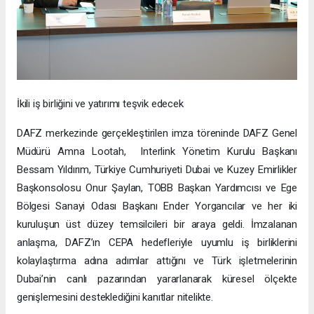
İkili iş birliğini ve yatırımı teşvik edecek
DAFZ merkezinde gerçekleştirilen imza töreninde DAFZ Genel
Müdürü Amna Lootah, Interlink Yönetim Kurulu Başkanı
Bessam Yıldırım, Türkiye Cumhuriyeti Dubai ve Kuzey Emirlikler
Başkonsolosu Onur Şaylan, TOBB Başkan Yardımcısı ve Ege
Bölgesi Sanayi Odası Başkanı Ender Yorgancılar ve her iki
kuruluşun üst düzey temsilcileri bir araya geldi. İmzalanan
anlaşma, DAFZ’ın CEPA hedefleriyle uyumlu iş birliklerini
kolaylaştırma adına adımlar attığını ve Türk işletmelerinin
Dubai’nin canlı pazarından yararlanarak küresel ölçekte
genişlemesini desteklediğini kanıtlar nitelikte.