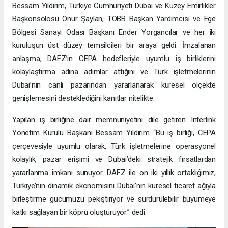
Bessam Yıldırım, Türkiye Cumhuriyeti Dubai ve Kuzey Emirlikler
Başkonsolosu Onur Şaylan, TOBB Başkan Yardımcısı ve Ege
Bölgesi Sanayi Odası Başkanı Ender Yorgancılar ve her iki
kuruluşun üst düzey temsilcileri bir araya geldi. İmzalanan
anlaşma, DAFZ’ın CEPA hedefleriyle uyumlu iş birliklerini
kolaylaştırma adına adımlar attığını ve Türk işletmelerinin
Dubai’nin canlı pazarından yararlanarak küresel ölçekte
genişlemesini desteklediğini kanıtlar nitelikte.
Yapılan iş birliğine dair memnuniyetini dile getiren Interlink
Yönetim Kurulu Başkanı Bessam Yıldırım “Bu iş birliği, CEPA
çerçevesiyle uyumlu olarak, Türk işletmelerine operasyonel
kolaylık, pazar erişimi ve Dubai’deki stratejik fırsatlardan
yararlanma imkanı sunuyor. DAFZ ile on iki yıllık ortaklığımız,
Türkiye’nin dinamik ekonomisini Dubai’nin küresel ticaret ağıyla
birleştirme gücümüzü pekiştiriyor ve sürdürülebilir büyümeye
katkı sağlayan bir köprü oluşturuyor.” dedi.