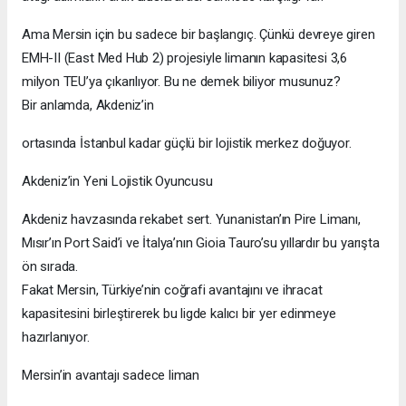
Ama Mersin için bu sadece bir başlangıç. Çünkü devreye giren
EMH-II (East Med Hub 2) projesiyle limanın kapasitesi 3,6
milyon TEU’ya çıkarılıyor. Bu ne demek biliyor musunuz?
Bir anlamda, Akdeniz’in
ortasında İstanbul kadar güçlü bir lojistik merkez doğuyor.
Akdeniz’in Yeni Lojistik Oyuncusu
Akdeniz havzasında rekabet sert. Yunanistan’ın Pire Limanı,
Mısır’ın Port Said’i ve İtalya’nın Gioia Tauro’su yıllardır bu yarışta
ön sırada.
Fakat Mersin, Türkiye’nin coğrafi avantajını ve ihracat
kapasitesini birleştirerek bu ligde kalıcı bir yer edinmeye
hazırlanıyor.
Mersin’in avantajı sadece liman