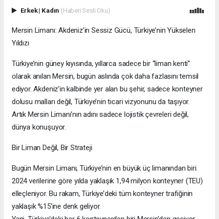
Erkek
|
Kadın
(Haberi Sesli Oku)
Mersin Limanı: Akdeniz’in Sessiz Gücü, Türkiye’nin Yükselen
Yıldızı
Türkiye’nin güney kıyısında, yıllarca sadece bir “liman kenti”
olarak anılan Mersin, bugün aslında çok daha fazlasını temsil
ediyor. Akdeniz’in kalbinde yer alan bu şehir, sadece konteyner
dolusu malları değil, Türkiye’nin ticari vizyonunu da taşıyor.
Artık Mersin Limanı’nın adını sadece lojistik çevreleri değil,
dünya konuşuyor.
Bir Liman Değil, Bir Strateji
Bugün Mersin Limanı, Türkiye’nin en büyük üç limanından biri.
2024 verilerine göre yılda yaklaşık 1,94 milyon konteyner (TEU)
elleçleniyor. Bu rakam, Türkiye’deki tüm konteyner trafiğinin
yaklaşık %15’ine denk geliyor.
Yani, Türkiye’deki her 6 konteynerden biri Mersin’den geçiyor.