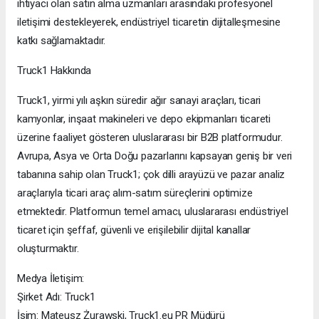
ihtiyacı olan satın alma uzmanları arasındaki profesyonel
iletişimi destekleyerek, endüstriyel ticaretin dijitalleşmesine
katkı sağlamaktadır.
Truck1 Hakkında
Truck1, yirmi yılı aşkın süredir ağır sanayi araçları, ticari
kamyonlar, inşaat makineleri ve depo ekipmanları ticareti
üzerine faaliyet gösteren uluslararası bir B2B platformudur.
Avrupa, Asya ve Orta Doğu pazarlarını kapsayan geniş bir veri
tabanına sahip olan Truck1; çok dilli arayüzü ve pazar analiz
araçlarıyla ticari araç alım-satım süreçlerini optimize
etmektedir. Platformun temel amacı, uluslararası endüstriyel
ticaret için şeffaf, güvenli ve erişilebilir dijital kanallar
oluşturmaktır.
Medya İletişim:
Şirket Adı: Truck1
İsim: Mateusz Żurawski, Truck1.eu PR Müdürü