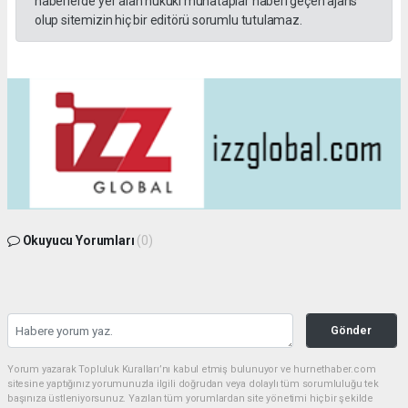
haberlerde yer alan hukuki muhataplar haberi geçen ajans
olup sitemizin hiç bir editörü sorumlu tutulamaz.
Okuyucu Yorumları
(0)
Gönder
Yorum yazarak Topluluk Kuralları’nı kabul etmiş bulunuyor ve hurnethaber.com
sitesine yaptığınız yorumunuzla ilgili doğrudan veya dolaylı tüm sorumluluğu tek
başınıza üstleniyorsunuz. Yazılan tüm yorumlardan site yönetimi hiçbir şekilde