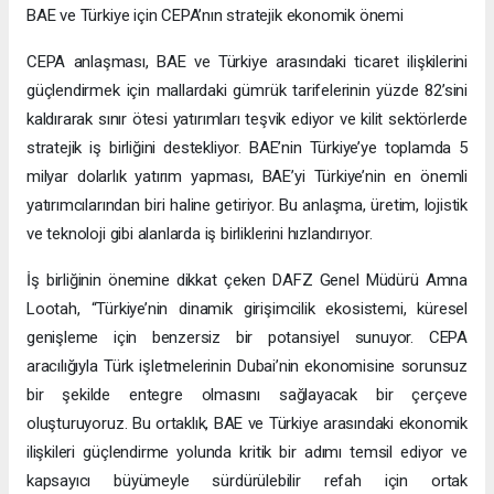
BAE ve Türkiye için CEPA’nın stratejik ekonomik önemi
CEPA anlaşması, BAE ve Türkiye arasındaki ticaret ilişkilerini
güçlendirmek için mallardaki gümrük tarifelerinin yüzde 82’sini
kaldırarak sınır ötesi yatırımları teşvik ediyor ve kilit sektörlerde
stratejik iş birliğini destekliyor. BAE’nin Türkiye’ye toplamda 5
milyar dolarlık yatırım yapması, BAE’yi Türkiye’nin en önemli
yatırımcılarından biri haline getiriyor. Bu anlaşma, üretim, lojistik
ve teknoloji gibi alanlarda iş birliklerini hızlandırıyor.
İş birliğinin önemine dikkat çeken DAFZ Genel Müdürü Amna
Lootah, “Türkiye’nin dinamik girişimcilik ekosistemi, küresel
genişleme için benzersiz bir potansiyel sunuyor. CEPA
aracılığıyla Türk işletmelerinin Dubai’nin ekonomisine sorunsuz
bir şekilde entegre olmasını sağlayacak bir çerçeve
oluşturuyoruz. Bu ortaklık, BAE ve Türkiye arasındaki ekonomik
ilişkileri güçlendirme yolunda kritik bir adımı temsil ediyor ve
kapsayıcı büyümeyle sürdürülebilir refah için ortak