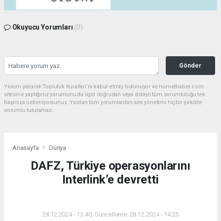
Okuyucu Yorumları
(0)
Gönder
Yorum yazarak Topluluk Kuralları’nı kabul etmiş bulunuyor ve hurnethaber.com
sitesine yaptığınız yorumunuzla ilgili doğrudan veya dolaylı tüm sorumluluğu tek
başınıza üstleniyorsunuz. Yazılan tüm yorumlardan site yönetimi hiçbir şekilde
sorumlu tutulamaz.
Anasayfa
Dünya
DAFZ, Türkiye operasyonlarını
Interlink’e devretti
DÜNYA
28.12.2024 - 13:40, Güncelleme: 28.12.2024 - 14:25