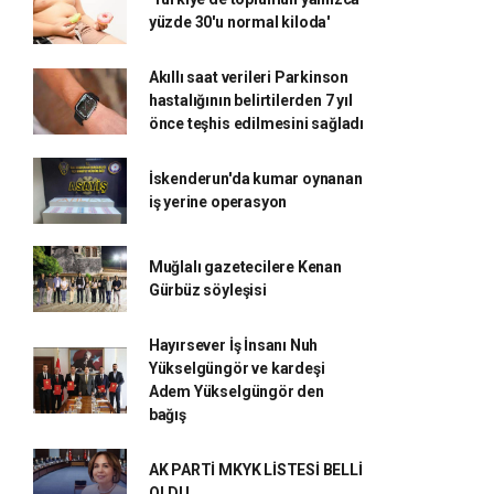
yüzde 30'u normal kiloda'
Akıllı saat verileri Parkinson
hastalığının belirtilerden 7 yıl
önce teşhis edilmesini sağladı
İskenderun'da kumar oynanan
iş yerine operasyon
Muğlalı gazetecilere Kenan
Gürbüz söyleşisi
Hayırsever İş İnsanı Nuh
Yükselgüngör ve kardeşi
Adem Yükselgüngör den
bağış
AK PARTİ MKYK LİSTESİ BELLİ
OLDU