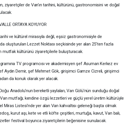
, ziyaretçiler de Van'ın tarihini, kültürünü, gastronomisini ve doğal
ulacak.
İVALLE ORTAYA KOYUYOR
arihi ve kültürel mirasıyla değil, eşsiz gastronomisiyle de
ında oluşturulan Lezzet Noktası seçkisinde yer alan 25’ten fazla
n mutfak kültürünü ziyaretçilerle buluşturacak.
programına TV programcısı ve akademisyen şef Asuman Kerkez ev
ef Aydın Demir, şef Mehmet Gök, girişimci Gamze Cizreli, girişimci
dan da konuk olarak yer alacak.
an, Doğu Anadolu’nun bereketli yaylaları, Van Gölü’nün sunduğu doğal
 Van mutfağı; kendine özgü lezzetleri ve güçlü yerel üretim kültürüyle
 Miras Listesi’nde yer alan Van kahvaltısı geleneği başta olmak
eledoş, kurut aşı, kete ve etli köfte çeşitleri, murtuğa, kavut, Van balı,
ezzetler festival boyunca ziyaretçilerin beğenisine sunulacak.