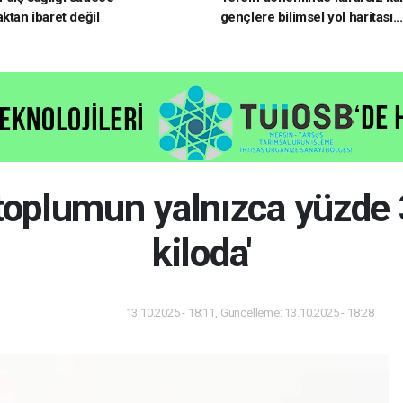
ktan ibaret değil
gençlere bilimsel yol haritası..
kararsızsanız bu testi çözün!
 toplumun yalnızca yüzde
kiloda'
13.10.2025 - 18:11, Güncelleme: 13.10.2025 - 18:28
Yaşam-Sağlık