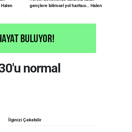
. Halen
gençlere bilimsel yol haritası... Halen
kararsızsanız bu testi çözün!
 30'u normal
İlginizi Çekebilir