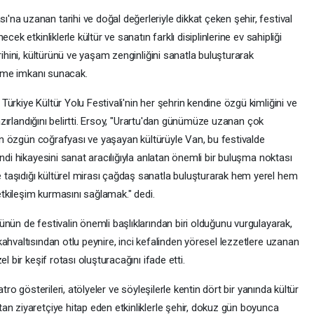
na uzanan tarihi ve doğal değerleriyle dikkat çeken şehir, festival
ek etkinliklerle kültür ve sanatın farklı disiplinlerine ev sahipliği
rihini, kültürünü ve yaşam zenginliğini sanatla buluşturarak
mleme imkanı sunacak.
ürkiye Kültür Yolu Festivali'nin her şehrin kendine özgü kimliğini ve
hazırlandığını belirtti. Ersoy, "Urartu'dan günümüze uzanan çok
enen özgün coğrafyası ve yaşayan kültürüyle Van, bu festivalde
ndi hikayesini sanat aracılığıyla anlatan önemli bir buluşma noktası
taşıdığı kültürel mirası çağdaş sanatla buluşturarak hem yerel hem
 etkileşim kurmasını sağlamak." dedi.
nün de festivalin önemli başlıklarından biri olduğunu vurgulayarak,
ahvaltısından otlu peynire, inci kefalinden yöresel lezzetlere uzanan
l bir keşif rotası oluşturacağını ifade etti.
tro gösterileri, atölyeler ve söyleşilerle kentin dört bir yanında kültür
an ziyaretçiye hitap eden etkinliklerle şehir, dokuz gün boyunca