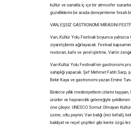
kültür ve sanatla iç içe bir atmosfer sunarken
güzelliklerini bir arada deneyimleme fırsatı b
VAN, EŞSİZ GASTRONOMİ MİRASINI FEST
Van, Kültür Yolu Festivali boyunca yalnızca t
ziyaretçilerini ağırlayacak. Festival kapsam
restoran, kafe ve yerel işletme, Van’ın zengi
Van Kültür Yolu Festivali’nin gastronomi 
sahipliği yapacak. Şef Mehmet Fatih Sarp, ş
Bekir Kaya ve gastronomi yazarı Emine Tuna
Binlerce yıllık medeniyetlerin izlerini taşıy
ürünler ve hayvancılık geleneğiyle şekillenen
öne çıkıyor. UNESCO Somut Olmayan Kültürel
üzere, otlu peyniri, Van balığı (inci kefali), k
bakliyat ve reçel çeşitleri gibi kente özgü l