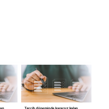
lan
Tercih döneminde kararsız kalan