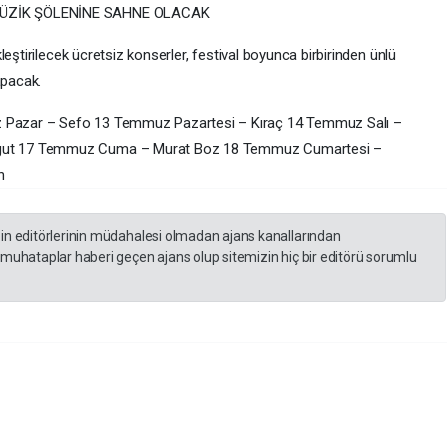
MÜZİK ŞÖLENİNE SAHNE OLACAK
eştirilecek ücretsiz konserler, festival boyunca birbirinden ünlü
apacak.
Pazar – Sefo 13 Temmuz Pazartesi – Kıraç 14 Temmuz Salı –
gut 17 Temmuz Cuma – Murat Boz 18 Temmuz Cumartesi –
n
zin editörlerinin müdahalesi olmadan ajans kanallarından
 muhataplar haberi geçen ajans olup sitemizin hiç bir editörü sorumlu