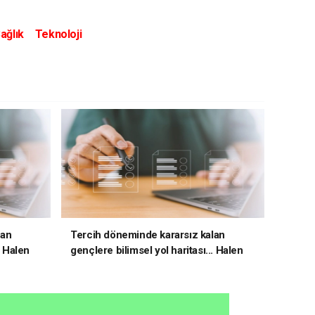
ağlık
Teknoloji
lan
Tercih döneminde kararsız kalan
. Halen
gençlere bilimsel yol haritası... Halen
kararsızsanız bu testi çözün!