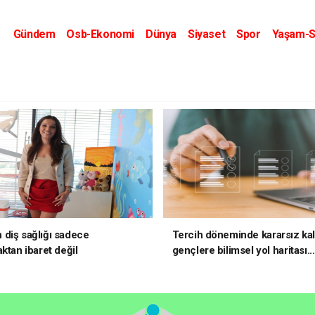
Gündem
Osb-Ekonomi
Dünya
Siyaset
Spor
Yaşam-S
Kripto Dünyası
Kültür-Sanat
Eğitim
diş sağlığı sadece
Tercih döneminde kararsız ka
ktan ibaret değil
gençlere bilimsel yol haritası..
kararsızsanız bu testi çözün!