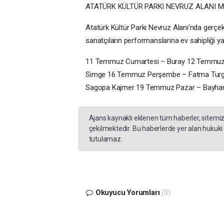
ATATÜRK KÜLTÜR PARKI NEVRUZ ALANI 
Atatürk Kültür Parkı Nevruz Alanı’nda gerçekl
sanatçıların performanslarına ev sahipliği y
11 Temmuz Cumartesi – Buray 12 Temmuz 
Simge 16 Temmuz Perşembe – Fatma Tur
Sagopa Kajmer 19 Temmuz Pazar – Bayha
Ajans kaynaklı eklenen tüm haberler, sitemi
çekilmektedir. Bu haberlerde yer alan hukuki
tutulamaz.
Okuyucu Yorumları
(0)