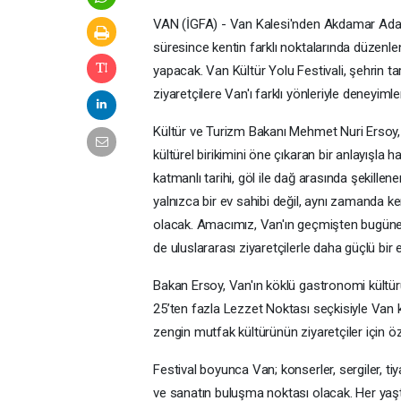
VAN (İGFA) - Van Kalesi'nden Akdamar Adası'
süresince kentin farklı noktalarında düzenlenec
yapacak. Van Kültür Yolu Festivali, şehrin ta
ziyaretçilere Van'ı farklı yönleriyle deneyi
Kültür ve Turizm Bakanı Mehmet Nuri Ersoy, T
kültürel birikimini öne çıkaran bir anlayışla 
katmanlı tarihi, göl ile dağ arasında şekill
yalnızca bir ev sahibi değil, aynı zamanda ke
olacak. Amacımız, Van'ın geçmişten bugüne 
de uluslararası ziyaretçilerle daha güçlü bir
Bakan Ersoy, Van'ın köklü gastronomi kültürü
25’ten fazla Lezzet Noktası seçkisiyle Van k
zengin mutfak kültürünün ziyaretçiler için öze
Festival boyunca Van; konserler, sergiler, tiya
ve sanatın buluşma noktası olacak. Her yaşt