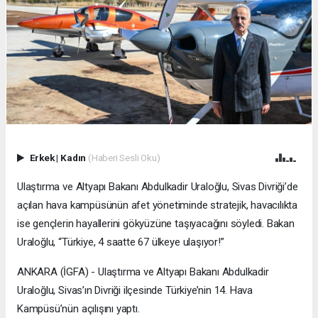
Erkek
|
Kadın
(Haberi Sesli Oku)
Ulaştırma ve Altyapı Bakanı Abdulkadir Uraloğlu, Sivas Divriği’de
açılan hava kampüsünün afet yönetiminde stratejik, havacılıkta
ise gençlerin hayallerini gökyüzüne taşıyacağını söyledi. Bakan
Uraloğlu, “Türkiye, 4 saatte 67 ülkeye ulaşıyor!”
ANKARA (İGFA) - Ulaştırma ve Altyapı Bakanı Abdulkadir
Uraloğlu, Sivas’ın Divriği ilçesinde Türkiye’nin 14. Hava
Kampüsü’nün açılışını yaptı.