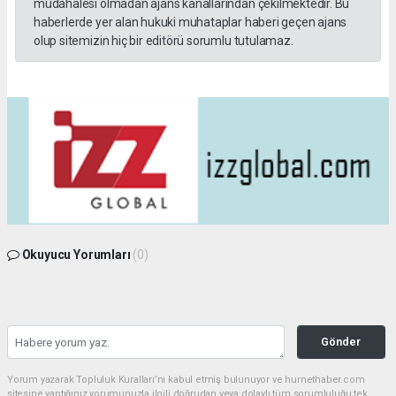
müdahalesi olmadan ajans kanallarından çekilmektedir. Bu
haberlerde yer alan hukuki muhataplar haberi geçen ajans
olup sitemizin hiç bir editörü sorumlu tutulamaz.
Okuyucu Yorumları
(0)
Gönder
Yorum yazarak Topluluk Kuralları’nı kabul etmiş bulunuyor ve hurnethaber.com
sitesine yaptığınız yorumunuzla ilgili doğrudan veya dolaylı tüm sorumluluğu tek