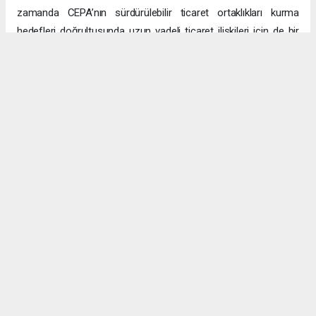
zamanda CEPA’nın sürdürülebilir ticaret ortaklıkları kurma
hedefleri doğrultusunda uzun vadeli ticaret ilişkileri için de bir
platform sağlayacak.
Uzun vadeli büyümeye yönelik ekonomik sinerjiler
CEPA ile enerji, üretim ve lojistik dahil birçok sektörde
öngörülen hızlı büyümeyle ikili ticaret ve yatırımlar için sağlam
bir temel oluşturuluyor. DAFZ’ın Türkiye operasyonlarını
Interlink’e devretmesi, iki ülkenin işletmelerinin rekabetçi küresel
arenada başarılı olmasını amaçlarken, DAFZ’ın küresel
ekonomide iş birliği kolaylaştırıcısı rolünü de pekiştiriyor.
Hibya Haber Ajansı