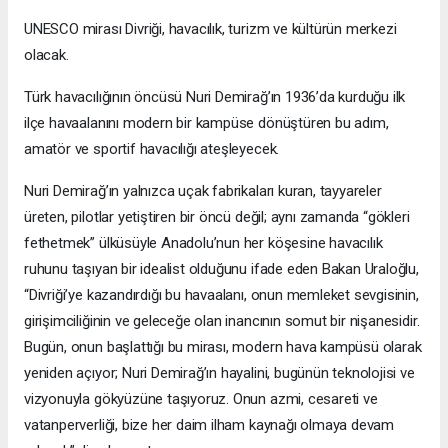
UNESCO mirası Divriği, havacılık, turizm ve kültürün merkezi
olacak.
Türk havacılığının öncüsü Nuri Demirağ’ın 1936’da kurduğu ilk
ilçe havaalanını modern bir kampüse dönüştüren bu adım,
amatör ve sportif havacılığı ateşleyecek.
Nuri Demirağ’ın yalnızca uçak fabrikaları kuran, tayyareler
üreten, pilotlar yetiştiren bir öncü değil; aynı zamanda “gökleri
fethetmek” ülküsüyle Anadolu’nun her köşesine havacılık
ruhunu taşıyan bir idealist olduğunu ifade eden Bakan Uraloğlu,
“Divriği’ye kazandırdığı bu havaalanı, onun memleket sevgisinin,
girişimciliğinin ve geleceğe olan inancının somut bir nişanesidir.
Bugün, onun başlattığı bu mirası, modern hava kampüsü olarak
yeniden açıyor; Nuri Demirağ’ın hayalini, bugünün teknolojisi ve
vizyonuyla gökyüzüne taşıyoruz. Onun azmi, cesareti ve
vatanperverliği, bize her daim ilham kaynağı olmaya devam