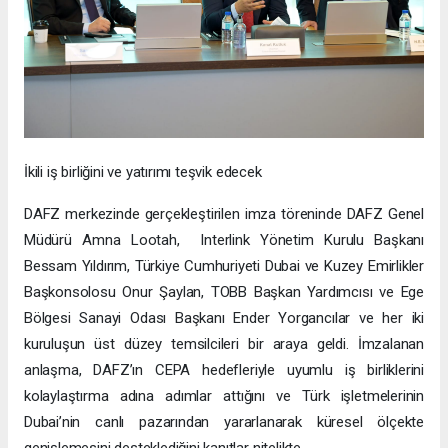
İkili iş birliğini ve yatırımı teşvik edecek
DAFZ merkezinde gerçekleştirilen imza töreninde DAFZ Genel
Müdürü Amna Lootah, Interlink Yönetim Kurulu Başkanı
Bessam Yıldırım, Türkiye Cumhuriyeti Dubai ve Kuzey Emirlikler
Başkonsolosu Onur Şaylan, TOBB Başkan Yardımcısı ve Ege
Bölgesi Sanayi Odası Başkanı Ender Yorgancılar ve her iki
kuruluşun üst düzey temsilcileri bir araya geldi. İmzalanan
anlaşma, DAFZ’ın CEPA hedefleriyle uyumlu iş birliklerini
kolaylaştırma adına adımlar attığını ve Türk işletmelerinin
Dubai’nin canlı pazarından yararlanarak küresel ölçekte
genişlemesini desteklediğini kanıtlar nitelikte.