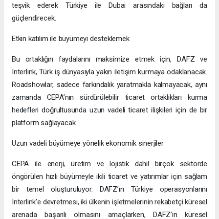
teşvik ederek Türkiye ile Dubai arasındaki bağları da
güçlendirecek.
Etkin katılım ile büyümeyi desteklemek
Bu ortaklığın faydalarını maksimize etmek için, DAFZ ve
Interlink, Türk iş dünyasıyla yakın iletişim kurmaya odaklanacak.
Roadshowlar, sadece farkındalık yaratmakla kalmayacak, aynı
zamanda CEPA’nın sürdürülebilir ticaret ortaklıkları kurma
hedefleri doğrultusunda uzun vadeli ticaret ilişkileri için de bir
platform sağlayacak.
Uzun vadeli büyümeye yönelik ekonomik sinerjiler
CEPA ile enerji, üretim ve lojistik dahil birçok sektörde
öngörülen hızlı büyümeyle ikili ticaret ve yatırımlar için sağlam
bir temel oluşturuluyor. DAFZ’ın Türkiye operasyonlarını
Interlink’e devretmesi, iki ülkenin işletmelerinin rekabetçi küresel
arenada başarılı olmasını amaçlarken, DAFZ’ın küresel