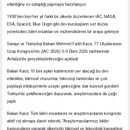
etkinliğine ev sahipliği yapmaya hazırlanıyor.
1950’den beri her yıl farklı bir ülkede düzenlenen IAC, NASA,
ESA, SpaceX, Blue Origin gibi dev kuruluşların üst düzey
yöneticileri, bilim insanları ve mühendislerini bir araya getiriyor.
Sanayi ve Teknoloji Bakanı Mehmet Fatih Kacır, 77. Uluslararası
Uzay Kongresi’nin (IAC 2026) 5-9 Ekim 2026 tarihlerinde
Antalya’da gerçekleştirileceğini açıkladı.
Bakan Kacır, 10 bini aşkın katılımcının yer alacağı bu dev
etkinlikte, bilimsel oturumlar, teknoloji tanıtımları ve çok
paydaşlı etkileşimlerle uzayın geleceğine dair küresel gündem
Türkiye’de şekilleneceğini duyurarak, araştırmacılara da çağrı
yaptı.
Bakan Kacır, Türk bilim insanlarını ve araştırmacılarını kongrede
aktif rol almaya davet ederek, “Araştırmacılarımızı, bildiri
başvurularını yaparak ülkemizin bilimsel ve teknolojik kapasitesi