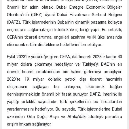
önemli bir adım olarak, Dubai Entegre Ekonomik Bölgeler
Otoritesi’nin (DIEZ) üyesi Dubai Havalimanı Serbest Bölgesi
(DAFZ), Türk işletmelerinin Dubai’nin dinamik pazarına kolayca
erişmesini sağlamak için Interlink ile iş birliği yaptı. Bu ortaklık,
CEPA’nın ticareti artırma, engelleri azaltma ve iki ülke arasında
ekonomik refahı destekleme hedeflerini temel alıyor.
Eylül 2023’te yürürlüğe giren CEPA, ikili ticareti 2028’e kadar 40
milyar dolara çıkarmayı hedefliyor ve Türkiye’yi BAE’nin en
önemli ticaret ortaklarından biri haline getirmeyi amaçlıyor.
2023’te 19 milyar dolarlık petrol dışı ticaret hacminin
oluşmasını sağlayan bu anlaşma, ekonomik bağları
derinleştirmek için önemli bir fırsat sunuyor. DAFZ, Interlink ile
yaptığı ortaklık sayesinde Türk şirketlerinin bu fırsatlardan
yararlanmasını hedefliyor. Bu sayede, Türk işletmelerine Dubai
üzerinden Orta Doğu, Asya ve Afrika’daki stratejik pazarlara
erişim imkanı sağlanıyor.