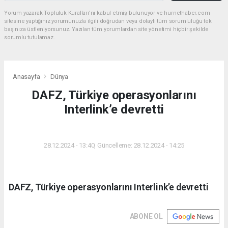
Yorum yazarak Topluluk Kuralları’nı kabul etmiş bulunuyor ve hurnethaber.com
sitesine yaptığınız yorumunuzla ilgili doğrudan veya dolaylı tüm sorumluluğu tek
başınıza üstleniyorsunuz. Yazılan tüm yorumlardan site yönetimi hiçbir şekilde
sorumlu tutulamaz.
Anasayfa
Dünya
DAFZ, Türkiye operasyonlarını
Interlink’e devretti
DÜNYA
28.12.2024 - 13:40, Güncelleme: 28.12.2024 - 14:25
DAFZ, Türkiye operasyonlarını Interlink’e devretti
ABONE OL