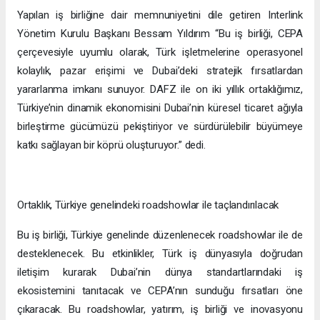
Yapılan iş birliğine dair memnuniyetini dile getiren Interlink
Yönetim Kurulu Başkanı Bessam Yıldırım “Bu iş birliği, CEPA
çerçevesiyle uyumlu olarak, Türk işletmelerine operasyonel
kolaylık, pazar erişimi ve Dubai’deki stratejik fırsatlardan
yararlanma imkanı sunuyor. DAFZ ile on iki yıllık ortaklığımız,
Türkiye’nin dinamik ekonomisini Dubai’nin küresel ticaret ağıyla
birleştirme gücümüzü pekiştiriyor ve sürdürülebilir büyümeye
katkı sağlayan bir köprü oluşturuyor.” dedi.
Ortaklık, Türkiye genelindeki roadshowlar ile taçlandırılacak
Bu iş birliği, Türkiye genelinde düzenlenecek roadshowlar ile de
desteklenecek. Bu etkinlikler, Türk iş dünyasıyla doğrudan
iletişim kurarak Dubai’nin dünya standartlarındaki iş
ekosistemini tanıtacak ve CEPA’nın sunduğu fırsatları öne
çıkaracak. Bu roadshowlar, yatırım, iş birliği ve inovasyonu