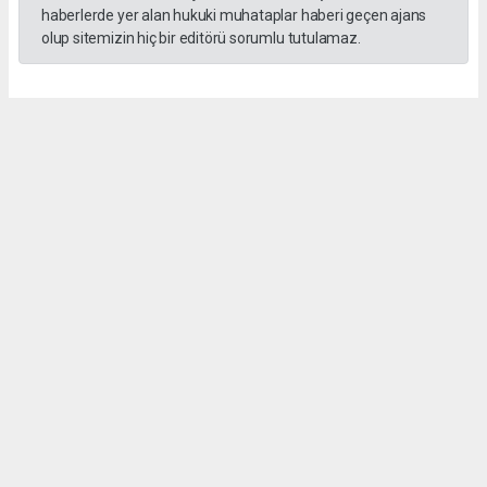
haberlerde yer alan hukuki muhataplar haberi geçen ajans
olup sitemizin hiç bir editörü sorumlu tutulamaz.
Okuyucu Yorumları
(0)
Gönder
Yorum yazarak Topluluk Kuralları’nı kabul etmiş bulunuyor ve hurnethaber.com
sitesine yaptığınız yorumunuzla ilgili doğrudan veya dolaylı tüm sorumluluğu tek
başınıza üstleniyorsunuz. Yazılan tüm yorumlardan site yönetimi hiçbir şekilde
sorumlu tutulamaz.