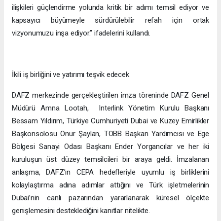
ilişkileri güçlendirme yolunda kritik bir adımı temsil ediyor ve
kapsayıcı büyümeyle sürdürülebilir refah için ortak
vizyonumuzu inşa ediyor.” ifadelerini kullandı.
İkili iş birliğini ve yatırımı teşvik edecek
DAFZ merkezinde gerçekleştirilen imza töreninde DAFZ Genel
Müdürü Amna Lootah, Interlink Yönetim Kurulu Başkanı
Bessam Yıldırım, Türkiye Cumhuriyeti Dubai ve Kuzey Emirlikler
Başkonsolosu Onur Şaylan, TOBB Başkan Yardımcısı ve Ege
Bölgesi Sanayi Odası Başkanı Ender Yorgancılar ve her iki
kuruluşun üst düzey temsilcileri bir araya geldi. İmzalanan
anlaşma, DAFZ’ın CEPA hedefleriyle uyumlu iş birliklerini
kolaylaştırma adına adımlar attığını ve Türk işletmelerinin
Dubai’nin canlı pazarından yararlanarak küresel ölçekte
genişlemesini desteklediğini kanıtlar nitelikte.