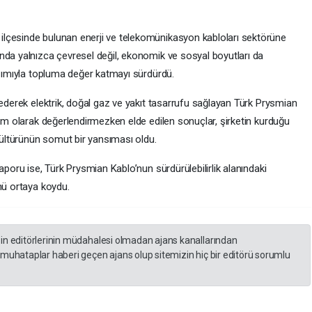
lçesinde bulunan enerji ve telekomünikasyon kabloları sektörüne
nda yalnızca çevresel değil, ekonomik ve sosyal boyutları da
aşımıyla topluma değer katmayı sürdürdü.
 ederek elektrik, doğal gaz ve yakıt tasarrufu sağlayan Türk Prysmian
nım olarak değerlendirmezken elde edilen sonuçlar, şirketin kurduğu
 kültürünün somut bir yansıması oldu.
aporu ise, Türk Prysmian Kablo’nun sürdürülebilirlik alanındaki
nü ortaya koydu.
zin editörlerinin müdahalesi olmadan ajans kanallarından
 muhataplar haberi geçen ajans olup sitemizin hiç bir editörü sorumlu