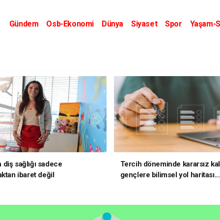
Gündem
Osb-Ekonomi
Dünya
Siyaset
Spor
Yaşam-S
Kripto Dünyası
Kültür-Sanat
Eğitim
diş sağlığı sadece
Tercih döneminde kararsız ka
ktan ibaret değil
gençlere bilimsel yol haritası..
kararsızsanız bu testi çözün!