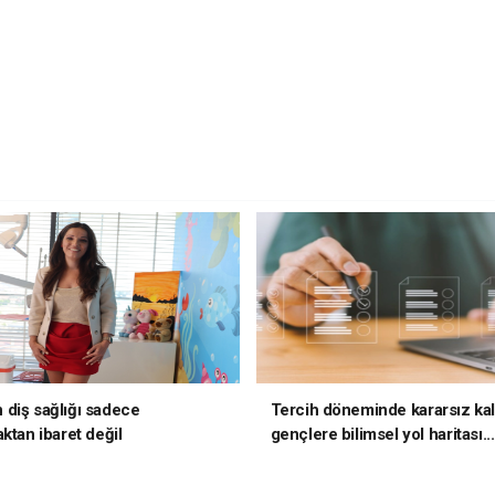
diş sağlığı sadece
Tercih döneminde kararsız ka
ktan ibaret değil
gençlere bilimsel yol haritası..
kararsızsanız bu testi çözün!