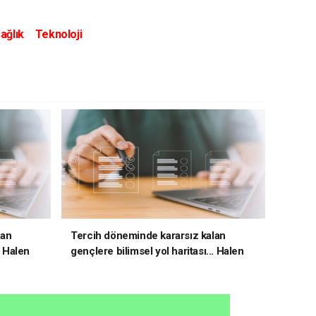
ağlık
Teknoloji
lan
Tercih döneminde kararsız kalan
. Halen
gençlere bilimsel yol haritası... Halen
kararsızsanız bu testi çözün!