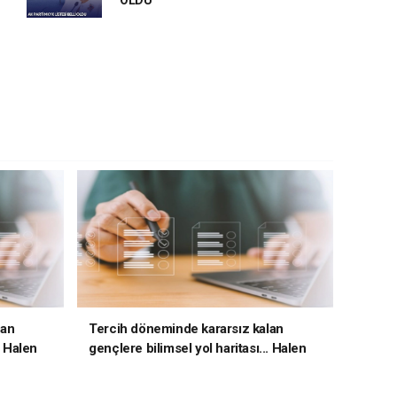
OLDU
lan
Tercih döneminde kararsız kalan
. Halen
gençlere bilimsel yol haritası... Halen
kararsızsanız bu testi çözün!