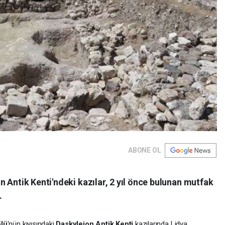
ABONE OL
 Antik Kenti'ndeki kazılar, 2 yıl önce bulunan mutfak
.
lü
'nün kıyısındaki
Daskyleion Antik Kenti
kazılarında Lidya