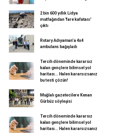
2 bin 600 yıllık Lidya
mutfağından 'fare kafatası'
çıktı
Rotary Adıyaman’a 4x4
ambulans bağışladı
Tercih döneminde kararsız
kalan gençlere bilimsel yol
haritası... Halen kararsızsanız
bu testi çözün!
Muğlalı gazetecilere Kenan
Gürbüz söyleşisi
Tercih döneminde kararsız
kalan gençlere bilimsel yol
haritası... Halen kararsızsanız