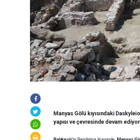
Manyas Gölü kıyısındaki Daskyleion
yapısı ve çevresinde devam ediyor
Balıkesir
'in Bandırma ilçesinde,
Manyas Gö