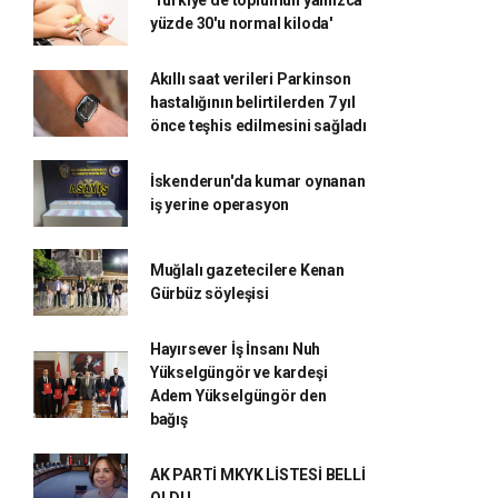
'Türkiye'de toplumun yalnızca
yüzde 30'u normal kiloda'
Akıllı saat verileri Parkinson
hastalığının belirtilerden 7 yıl
önce teşhis edilmesini sağladı
İskenderun'da kumar oynanan
iş yerine operasyon
Muğlalı gazetecilere Kenan
Gürbüz söyleşisi
Hayırsever İş İnsanı Nuh
Yükselgüngör ve kardeşi
Adem Yükselgüngör den
bağış
AK PARTİ MKYK LİSTESİ BELLİ