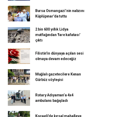
Bursa Osmangazi’nin nabzını
Küplüpınar'da tuttu
2 bin 600 yıllık Lidya
mutfağından 'fare kafatası'
çıktı
Filistin'in dünyaya açılan sesi
olmaya devam edeceğiz
Muğlalı gazetecilere Kenan
Gürbüz söyleşisi
Rotary Adıyaman’a 4x4
ambulans bağışladı
Kocaeli'de kırsal mahalleye