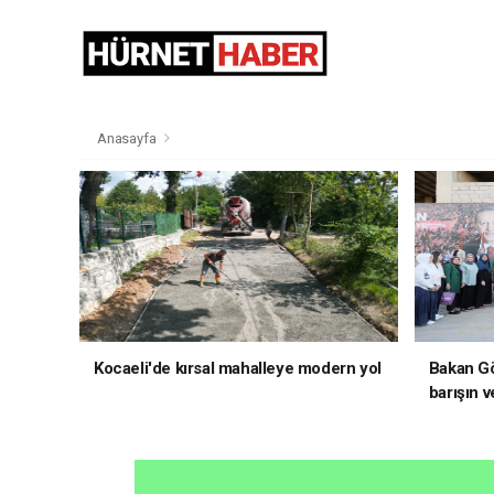
Anasayfa
Kocaeli'de kırsal mahalleye modern yol
Bakan Gö
barışın v
hedefliy