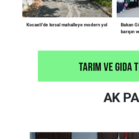
Kocaeli'de kırsal mahalleye modern yol
Bakan Gö
barışın v
hedefliy
AK PA