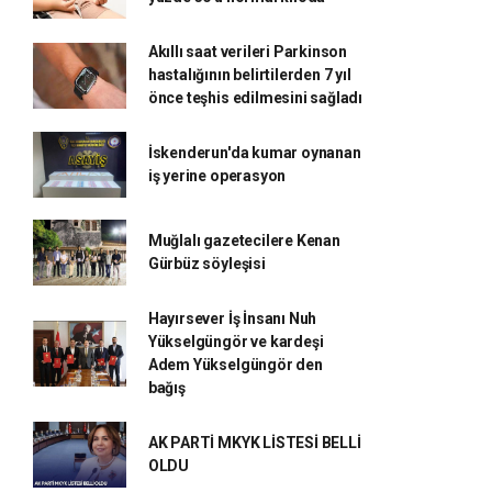
Akıllı saat verileri Parkinson
hastalığının belirtilerden 7 yıl
önce teşhis edilmesini sağladı
İskenderun'da kumar oynanan
iş yerine operasyon
Muğlalı gazetecilere Kenan
Gürbüz söyleşisi
Hayırsever İş İnsanı Nuh
Yükselgüngör ve kardeşi
Adem Yükselgüngör den
bağış
AK PARTİ MKYK LİSTESİ BELLİ
OLDU