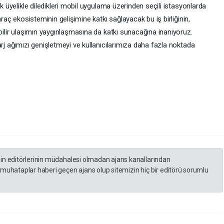
ek üyelikle diledikleri mobil uygulama üzerinden seçili istasyonlarda
araç ekosisteminin gelişimine katkı sağlayacak bu iş birliğinin,
ebilir ulaşımın yaygınlaşmasına da katkı sunacağına inanıyoruz.
arj ağımızı genişletmeyi ve kullanıcılarımıza daha fazla noktada
zin editörlerinin müdahalesi olmadan ajans kanallarından
 muhataplar haberi geçen ajans olup sitemizin hiç bir editörü sorumlu