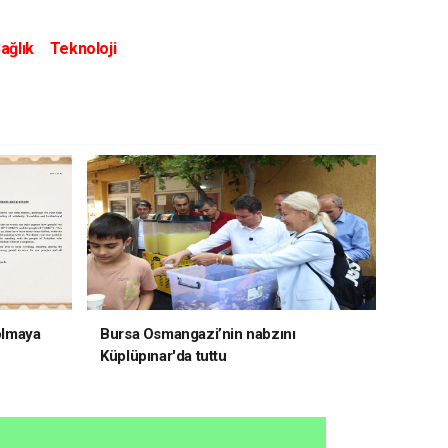
ağlık
Teknoloji
 olmaya
Bursa Osmangazi’nin nabzını
Küplüpınar'da tuttu