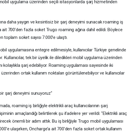
eri mobil uygulama üzerinden seçili istasyonlarda şarj hizmetinden
arına daha yaygın ve kesintisiz bir şarj deneyimi sunacak roaming iş
ge’a ait 700’den fazla soket Trugo roaming ağına dahil edildi. Böylece
n toplam soket sayısı 7.000’e ulaştı.
obil uygulamasına entegre edilmesiyle, kullanıcılar Türkiye genelinde
. Kullanıcılar, tek bir üyelik ile diledikleri mobil uygulama üzerinden
ı kolaylıkla şarj edebiliyor. Roaming uygulaması sayesinde iki
zerinden ortak kullanım noktaları görüntülenebiliyor ve kullanıcılar
ir bir şarj deneyimi sunuyoruz"
a, roaming iş birliğiyle elektrikli araç kullanıcılarının şarj
minin amaçlandığı belirtilerek şu ifadelere yer verildi: "Elektrikli araç
tirecek önemli bir adım attık. Bu iş birliğiyle Trugo mobil uygulaması
.000’e ulaşırken, Oncharge’a ait 700’den fazla soket ortak kullanım