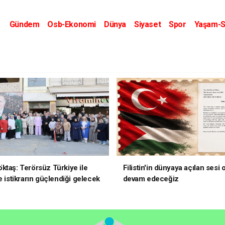
Gündem
Osb-Ekonomi
Dünya
Siyaset
Spor
Yaşam-S
Kripto Dünyası
Kültür-Sanat
Eğitim
ktaş: Terörsüz Türkiye ile
Filistin'in dünyaya açılan sesi
e istikrarın güçlendiği gelecek
devam edeceğiz
oruz