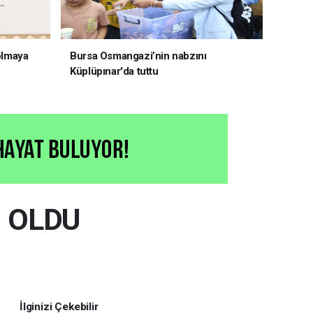
 olmaya
Bursa Osmangazi’nin nabzını
Küplüpınar'da tuttu
İ OLDU
İlginizi Çekebilir