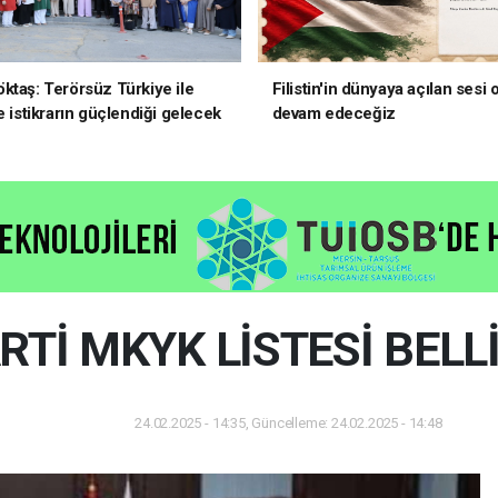
ktaş: Terörsüz Türkiye ile
Filistin'in dünyaya açılan sesi
e istikrarın güçlendiği gelecek
devam edeceğiz
oruz
RTİ MKYK LİSTESİ BELL
24.02.2025 - 14:35, Güncelleme: 24.02.2025 - 14:48
Dünya