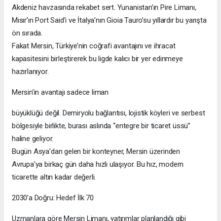
Akdeniz havzasında rekabet sert. Yunanistan’ın Pire Limanı,
Mısır’ın Port Said’i ve İtalya’nın Gioia Tauro’su yıllardır bu yarışta
ön sırada.
Fakat Mersin, Türkiye’nin coğrafi avantajını ve ihracat
kapasitesini birleştirerek bu ligde kalıcı bir yer edinmeye
hazırlanıyor.
Mersin’in avantajı sadece liman
büyüklüğü değil. Demiryolu bağlantısı, lojistik köyleri ve serbest
bölgesiyle birlikte, burası aslında “entegre bir ticaret üssü”
haline geliyor.
Bugün Asya’dan gelen bir konteyner, Mersin üzerinden
Avrupa’ya birkaç gün daha hızlı ulaşıyor. Bu hız, modern
ticarette altın kadar değerli.
2030’a Doğru: Hedef İlk 70
Uzmanlara göre Mersin Limanı, yatırımlar planlandığı gibi