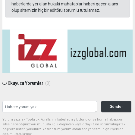
haberlerde yer alan hukuki muhataplar haberi geçen ajans
olup sitemizin hiç bir editörü sorumlu tutulamaz.
Okuyucu Yorumları
(0)
Gönder
Yorum yazarak Topluluk Kuralları’nı kabul etmiş bulunuyor ve hurnethaber.com
sitesine yaptığınız yorumunuzla ilgili doğrudan veya dolaylı tüm sorumluluğu tek
başınıza üstleniyorsunuz. Yazılan tüm yorumlardan site yönetimi hiçbir şekilde
sorumlu tutulamaz.