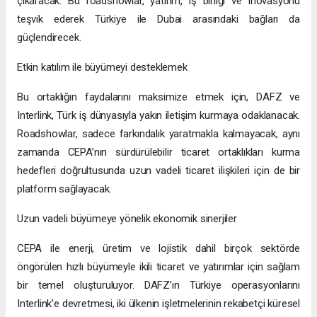
çıkaracak. Bu roadshowlar, yatırım, iş birliği ve inovasyonu
teşvik ederek Türkiye ile Dubai arasındaki bağları da
güçlendirecek.
Etkin katılım ile büyümeyi desteklemek
Bu ortaklığın faydalarını maksimize etmek için, DAFZ ve
Interlink, Türk iş dünyasıyla yakın iletişim kurmaya odaklanacak.
Roadshowlar, sadece farkındalık yaratmakla kalmayacak, aynı
zamanda CEPA’nın sürdürülebilir ticaret ortaklıkları kurma
hedefleri doğrultusunda uzun vadeli ticaret ilişkileri için de bir
platform sağlayacak.
Uzun vadeli büyümeye yönelik ekonomik sinerjiler
CEPA ile enerji, üretim ve lojistik dahil birçok sektörde
öngörülen hızlı büyümeyle ikili ticaret ve yatırımlar için sağlam
bir temel oluşturuluyor. DAFZ’ın Türkiye operasyonlarını
Interlink’e devretmesi, iki ülkenin işletmelerinin rekabetçi küresel