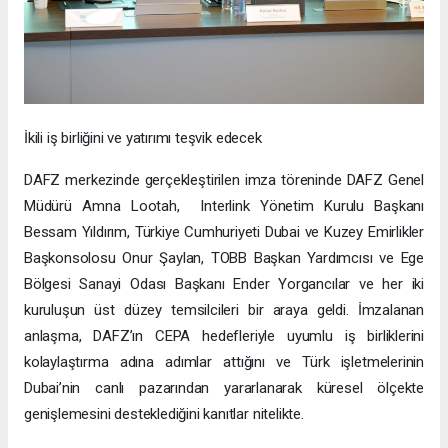
İkili iş birliğini ve yatırımı teşvik edecek
DAFZ merkezinde gerçekleştirilen imza töreninde DAFZ Genel
Müdürü Amna Lootah, Interlink Yönetim Kurulu Başkanı
Bessam Yıldırım, Türkiye Cumhuriyeti Dubai ve Kuzey Emirlikler
Başkonsolosu Onur Şaylan, TOBB Başkan Yardımcısı ve Ege
Bölgesi Sanayi Odası Başkanı Ender Yorgancılar ve her iki
kuruluşun üst düzey temsilcileri bir araya geldi. İmzalanan
anlaşma, DAFZ’ın CEPA hedefleriyle uyumlu iş birliklerini
kolaylaştırma adına adımlar attığını ve Türk işletmelerinin
Dubai’nin canlı pazarından yararlanarak küresel ölçekte
genişlemesini desteklediğini kanıtlar nitelikte.