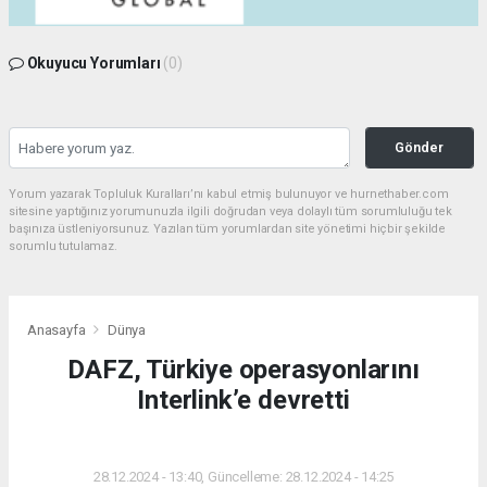
Okuyucu Yorumları
(0)
Gönder
Yorum yazarak Topluluk Kuralları’nı kabul etmiş bulunuyor ve hurnethaber.com
sitesine yaptığınız yorumunuzla ilgili doğrudan veya dolaylı tüm sorumluluğu tek
başınıza üstleniyorsunuz. Yazılan tüm yorumlardan site yönetimi hiçbir şekilde
sorumlu tutulamaz.
Anasayfa
Dünya
DAFZ, Türkiye operasyonlarını
Interlink’e devretti
DÜNYA
28.12.2024 - 13:40, Güncelleme: 28.12.2024 - 14:25