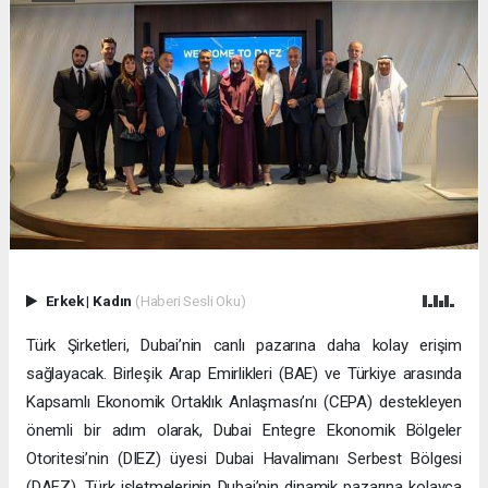
Erkek
|
Kadın
(Haberi Sesli Oku)
Türk Şirketleri, Dubai’nin canlı pazarına daha kolay erişim
sağlayacak. Birleşik Arap Emirlikleri (BAE) ve Türkiye arasında
Kapsamlı Ekonomik Ortaklık Anlaşması’nı (CEPA) destekleyen
önemli bir adım olarak, Dubai Entegre Ekonomik Bölgeler
Otoritesi’nin (DIEZ) üyesi Dubai Havalimanı Serbest Bölgesi
(DAFZ), Türk işletmelerinin Dubai’nin dinamik pazarına kolayca