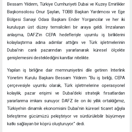
Bessam Yıldırım, Türkiye Cumhuriyeti Dubai ve Kuzey Emirlikler
Başkonsolosu Onur Şaylan, TOBB Başkan Yardımcısı ve Ege
Bölgesi Sanayi Odası Başkanı Ender Yorgancılar ve her iki
kuruluşun üst düzey temsilcileri bir araya geldi. İmzalanan
anlaşma, DAFZ’ın CEPA hedefleriyle uyumlu iş birliklerini
kolaylaştırma adına adımlar attığını ve Türk işletmelerinin
Dubai’nin canlı pazarından yararlanarak küresel ölçekte
genişlemesini desteklediğini kanıtlar nitelikte.
Yapılan iş birliğine dair memnuniyetini dile getiren Interlink
Yönetim Kurulu Başkanı Bessam Yıldırım “Bu iş birliği, CEPA
çerçevesiyle uyumlu olarak, Türk işletmelerine operasyonel
kolaylık, pazar erişimi ve Dubai’deki stratejik fırsatlardan
yararlanma imkanı sunuyor. DAFZ ile on iki yıllık ortaklığımız,
Türkiye’nin dinamik ekonomisini Dubai’nin küresel ticaret ağıyla
birleştirme gücümüzü pekiştiriyor ve sürdürülebilir büyümeye
katkı sağlayan bir köprü oluşturuyor.” dedi.