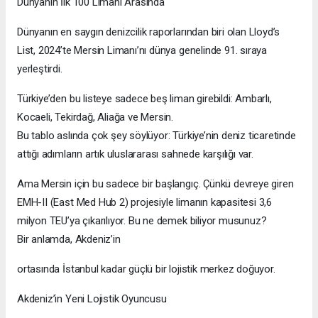
Dünyanın İlk 100 Limanı Arasında
Dünyanın en saygın denizcilik raporlarından biri olan Lloyd’s
List, 2024’te Mersin Limanı’nı dünya genelinde 91. sıraya
yerleştirdi.
Türkiye’den bu listeye sadece beş liman girebildi: Ambarlı,
Kocaeli, Tekirdağ, Aliağa ve Mersin.
Bu tablo aslında çok şey söylüyor: Türkiye’nin deniz ticaretinde
attığı adımların artık uluslararası sahnede karşılığı var.
Ama Mersin için bu sadece bir başlangıç. Çünkü devreye giren
EMH-II (East Med Hub 2) projesiyle limanın kapasitesi 3,6
milyon TEU’ya çıkarılıyor. Bu ne demek biliyor musunuz?
Bir anlamda, Akdeniz’in
ortasında İstanbul kadar güçlü bir lojistik merkez doğuyor.
Akdeniz’in Yeni Lojistik Oyuncusu