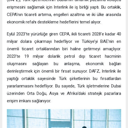
erişmesini sağlamak için Interlink ile iş birliği yaptı. Bu ortaklık,
CEPA’nın ticareti artırma, engelleri azaltma ve iki ülke arasında
ekonomik refahı destekleme hedeflerini temel alıyor.
Eylül 2023’te yürürlüğe giren CEPA, ikili ticareti 2028’e kadar 40
milyar dolara çıkarmayı hedefliyor ve Türkiye’yi BAE’nin en
önemli ticaret ortaklarından biri haline getirmeyi amaçlıyor.
2023’te 19 milyar dolarlık petrol dışı ticaret hacminin
oluşmasını sağlayan bu anlaşma, ekonomik bağları
derinleştirmek için önemli bir fırsat sunuyor. DAFZ, Interlink ile
yaptığı ortaklık sayesinde Türk şirketlerinin bu fırsatlardan
yararlanmasını hedefliyor. Bu sayede, Türk işletmelerine Dubai
üzerinden Orta Doğu, Asya ve Afrika’daki stratejik pazarlara
erişim imkanı sağlanıyor.