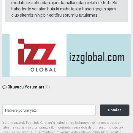
müdahalesi olmadan ajans kanallarından çekilmektedir. Bu
haberlerde yer alan hukuki muhataplar haberi geçen ajans
olup sitemizin hiç bir editörü sorumlu tutulamaz.
Okuyucu Yorumları
(0)
Gönder
Yorum yazarak Topluluk Kuralları’nı kabul etmiş bulunuyor ve hurnethaber.com
sitesine yaptığınız yorumunuzla ilgili doğrudan veya dolaylı tüm sorumluluğu tek
başınıza üstleniyorsunuz. Yazılan tüm yorumlardan site yönetimi hiçbir şekilde