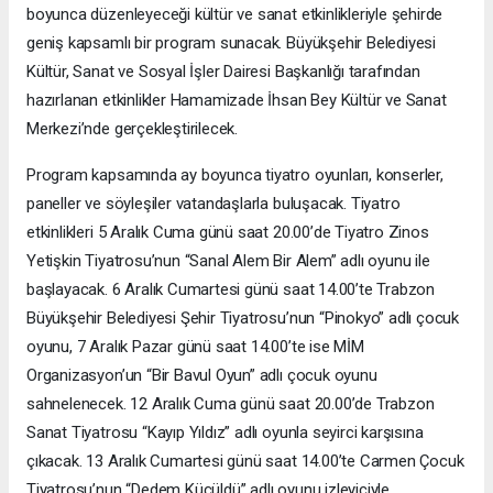
boyunca düzenleyeceği kültür ve sanat etkinlikleriyle şehirde
geniş kapsamlı bir program sunacak. Büyükşehir Belediyesi
Kültür, Sanat ve Sosyal İşler Dairesi Başkanlığı tarafından
hazırlanan etkinlikler Hamamizade İhsan Bey Kültür ve Sanat
Merkezi’nde gerçekleştirilecek.
Program kapsamında ay boyunca tiyatro oyunları, konserler,
paneller ve söyleşiler vatandaşlarla buluşacak. Tiyatro
etkinlikleri 5 Aralık Cuma günü saat 20.00’de Tiyatro Zinos
Yetişkin Tiyatrosu’nun “Sanal Alem Bir Alem” adlı oyunu ile
başlayacak. 6 Aralık Cumartesi günü saat 14.00’te Trabzon
Büyükşehir Belediyesi Şehir Tiyatrosu’nun “Pinokyo” adlı çocuk
oyunu, 7 Aralık Pazar günü saat 14.00’te ise MİM
Organizasyon’un “Bir Bavul Oyun” adlı çocuk oyunu
sahnelenecek. 12 Aralık Cuma günü saat 20.00’de Trabzon
Sanat Tiyatrosu “Kayıp Yıldız” adlı oyunla seyirci karşısına
çıkacak. 13 Aralık Cumartesi günü saat 14.00’te Carmen Çocuk
Tiyatrosu’nun “Dedem Küçüldü” adlı oyunu izleyiciyle