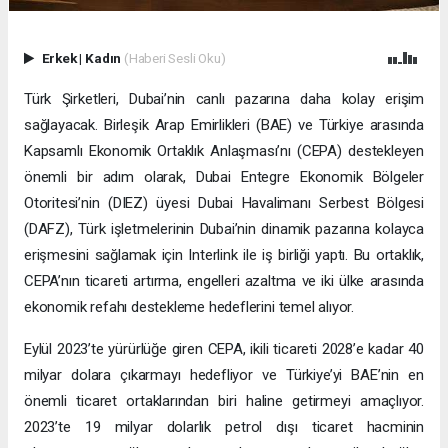
Erkek
|
Kadın
(Haberi Sesli Oku)
Türk Şirketleri, Dubai’nin canlı pazarına daha kolay erişim
sağlayacak. Birleşik Arap Emirlikleri (BAE) ve Türkiye arasında
Kapsamlı Ekonomik Ortaklık Anlaşması’nı (CEPA) destekleyen
önemli bir adım olarak, Dubai Entegre Ekonomik Bölgeler
Otoritesi’nin (DIEZ) üyesi Dubai Havalimanı Serbest Bölgesi
(DAFZ), Türk işletmelerinin Dubai’nin dinamik pazarına kolayca
erişmesini sağlamak için Interlink ile iş birliği yaptı. Bu ortaklık,
CEPA’nın ticareti artırma, engelleri azaltma ve iki ülke arasında
ekonomik refahı destekleme hedeflerini temel alıyor.
Eylül 2023’te yürürlüğe giren CEPA, ikili ticareti 2028’e kadar 40
milyar dolara çıkarmayı hedefliyor ve Türkiye’yi BAE’nin en
önemli ticaret ortaklarından biri haline getirmeyi amaçlıyor.
2023’te 19 milyar dolarlık petrol dışı ticaret hacminin